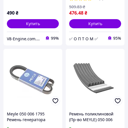
509
.83
₴
490
₴
476
.48
₴
Купить
Купить
99%
95%
V8-Engine.com.ua Авто-расходники
✅ О П Т О М ✅
Meyle 050 006 1795
Ремень поликлиновой
Ремень генератора
(Пр-во MEYLE) 050 006
6PK1795 Ford Scorpio I;
1050 C.I.U