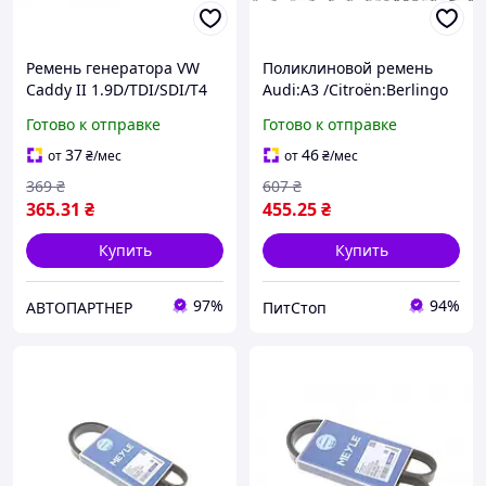
Ремень генератора VW
Поликлиновой ремень
Caddy II 1.9D/TDI/SDI/T4
Audi:A3 /Citroën:Berlingo
1.9D/TD (6PK1045)
,Jumpy /Fiat:Bravo ,Scudo
Готово к отправке
Готово к отправке
0500061045 , Meyle
/Ford:Galaxy
/Honda:Accord ,Prelude
37
46
от
₴
/мес
от
₴
/мес
369
₴
607
₴
365
.31
₴
455
.25
₴
Купить
Купить
97%
94%
АВТОПАРТНЕР
ПитСтоп