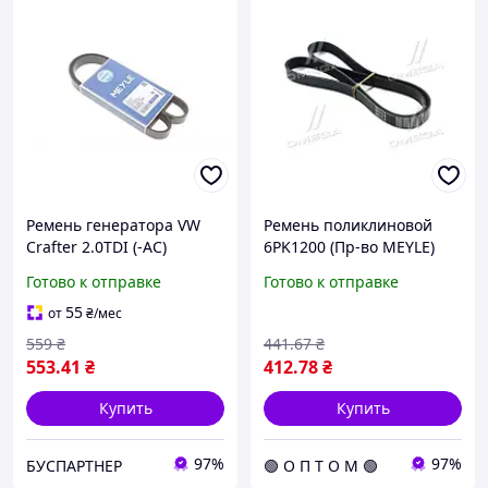
Ремень генератора VW
Ремень поликлиновой
Crafter 2.0TDI (-AC)
6PK1200 (Пр-во MEYLE)
(6PK1080) 0500061080 ,
050 006 1200 C.I.U
Готово к отправке
Готово к отправке
Meyle
55
от
₴
/мес
559
₴
441
.67
₴
553
.41
₴
412
.78
₴
Купить
Купить
97%
97%
БУСПАРТНЕР
🟢 О П Т О М 🟢