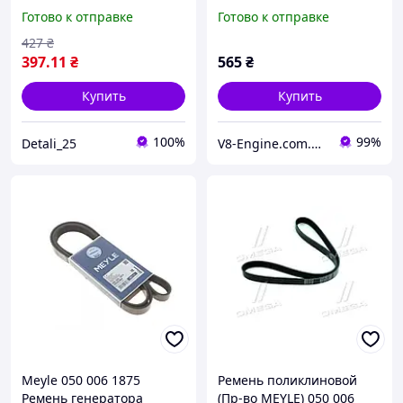
(6PK1070) 0500061070
6PK1900 Saab 9-5, 9-3;
Готово к отправке
Готово к отправке
Крос код WG2186193
Opel Astra J, Vectra A,
Omega A
427
₴
397
.11
₴
565
₴
Купить
Купить
100%
99%
Detali_25
V8-Engine.com.ua Авто-расходники
Meyle 050 006 1875
Ремень поликлиновой
Ремень генератора
(Пр-во MEYLE) 050 006