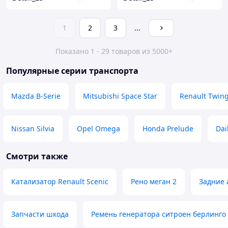
1
2
3
...
Показано 1 - 29 товаров из 5000+
Популярные серии транспорта
Mazda B-Serie
Mitsubishi Space Star
Renault Twin
Nissan Silvia
Opel Omega
Honda Prelude
Dai
Смотри также
Катализатор Renault Scenic
Рено меган 2
Задние 
Запчасти шкода
Ремень генератора ситроен берлинго