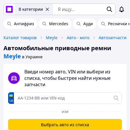
В категории
Антифриз
Mercedes
Ауди
Реснички 
Каталог товаров
Meyle
Авто - мото
Автозапчасти
Автомобильные приводные ремни
Meyle
в Украине
Введи номер авто, VIN или выбери из
списка, чтобы быстрее найти нужные
запчасти
UA
или
Выбрать авто из списка