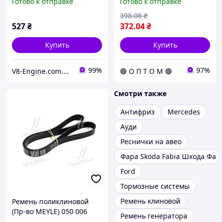
Готово к отправке
Готово к отправке
Jeep Wrangler I, Grand
Cherokee I; Fiat Barchetta
398
.08
₴
527
₴
372
.04
₴
Купить
Купить
99%
97%
V8-Engine.com.ua Авто-расходники
🟢 О П Т О М 🟢
Смотри также
Антифриз
Mercedes
Ауди
Реснички на авео
Фара Skoda Fabia Шкода Фаб
Ford
Тормозные системы
Ремень клиновой
Ремень поликлиновой
(Пр-во MEYLE) 050 006
Ремень генератора
1070 C.I.U