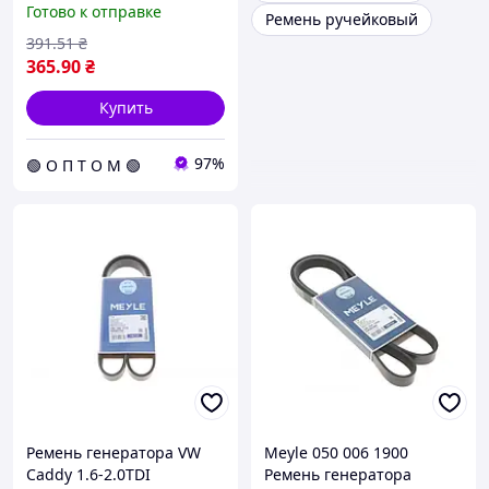
Готово к отправке
Ремень ручейковый
391
.51
₴
365
.90
₴
Купить
97%
🟢 О П Т О М 🟢
Ремень генератора VW
Meyle 050 006 1900
Caddy 1.6-2.0TDI
Ремень генератора