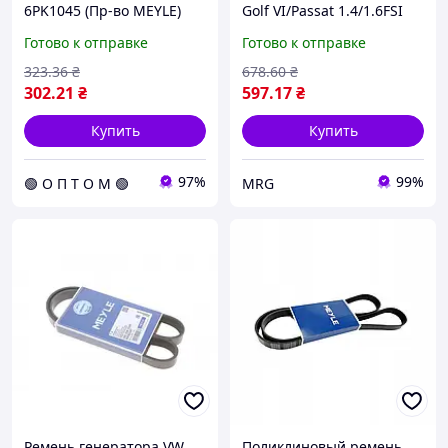
6PK1045 (Пр-во MEYLE)
Golf VI/Passat 1.4/1.6FSI
050 006 1045 C.I.U
(6PK1735)
Готово к отправке
Готово к отправке
323
.36
₴
678
.60
₴
302
.21
₴
597
.17
₴
Купить
Купить
97%
99%
🟢 О П Т О М 🟢
MRG
Ремень генератора VW
Поликлиновый ремень