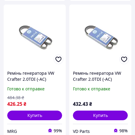
Ремінь генератора VW
Ремень генератора VW
Crafter 2.0TDI (-AC)
Crafter 2.0TDI (-AC)
(6PK1080)
(6PK1080), Meyle 050 006
Готово к отправке
Готово к отправке
1080
484
.38
₴
426
.25
₴
432
.43
₴
Купить
Купить
99%
98%
MRG
VD Parts