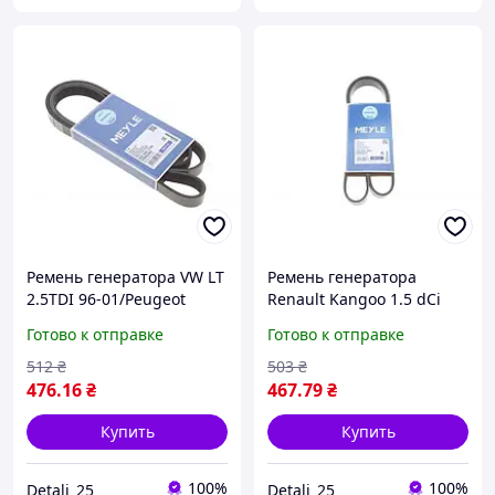
Ремень генератора VW LT
Ремень генератора
2.5TDI 96-01/Peugeot
Renault Kangoo 1.5 dCi
Expert 1.9D/2.0HDI 98-
(6PK1200) 0500061200
Готово к отправке
Готово к отправке
(6PK1750) 0500061750
Крос код WG2216697
Крос код WG2216748
512
₴
503
₴
476
.16
₴
467
.79
₴
Купить
Купить
100%
100%
Detali_25
Detali_25