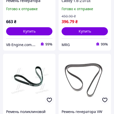
Ремень генератора
Caddy 1.6-2.0TDI
6PK2260 Opel Vectra A,
(6PK1070)
Готово к отправке
Готово к отправке
Omega A, Senator B,
Calibra A
450
.90
₴
663
₴
396
.79
₴
Купить
Купить
99%
99%
V8-Engine.com.ua Авто-расходники
MRG
Ремень поликлиновой
Ремень генератора VW