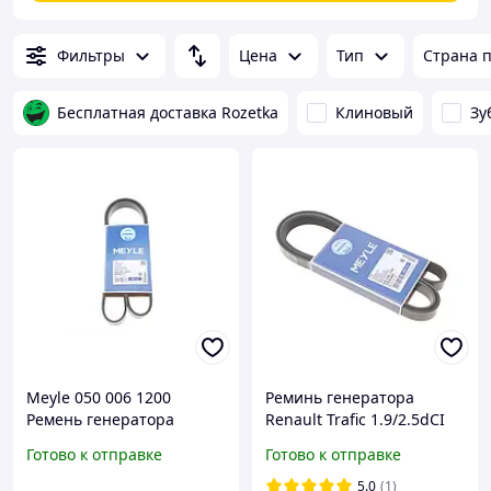
Фильтры
Цена
Тип
Страна 
Бесплатная доставка Rozetka
Клиновый
Зу
Meyle 050 006 1200
Реминь генератора
Ремень генератора
Renault Trafic 1.9/2.5dCI
6PK1200 Renault Megane
(+AC) (6PK1795) MEYLE 050
Готово к отправке
Готово к отправке
CC, Megane III, Fluence,
006 1795 (opt-om)
Scénic III
5.0
(1)