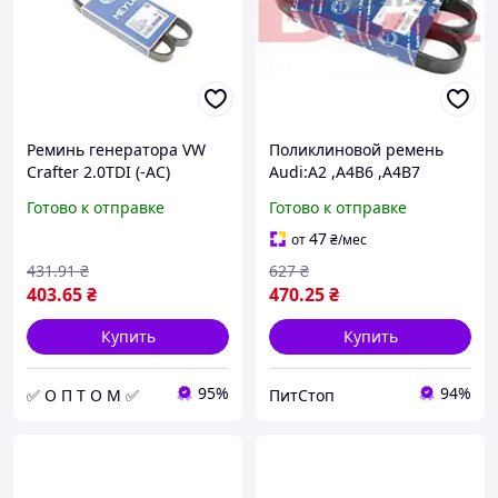
Реминь генератора VW
Поликлиновой ремень
Crafter 2.0TDI (-AC)
Audi:A2 ,A4B6 ,A4B7
(6PK1080) MEYLE 050 006
/BMW:E32 ,E31
Готово к отправке
Готово к отправке
1080 (opt-om)
/Citroën:Berlingo ,DS5
/Fiat:Ulysse (0500061080
47
от
₴
/мес
MEYLE)
431
.91
₴
627
₴
403
.65
₴
470
.25
₴
Купить
Купить
95%
94%
✅ О П Т О М ✅
ПитСтоп