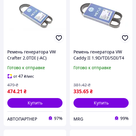
Ремень генератора VW
Ремень генератора VW
Crafter 2.0TDI (-AC)
Caddy II 1.9D/TDI/SDI/T4
(6PK1080) 0500061080 ,
1.9D/TD (6PK1045)
Готово к отправке
Готово к отправке
Meyle
47
от
₴
/мес
479
₴
381
.42
₴
474
.21
₴
335
.65
₴
Купить
Купить
97%
99%
АВТОПАРТНЕР
MRG