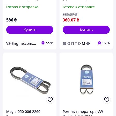
6PK1875 Seat Ibiza IV,
1080 C.I.U
Готово к отправке
Готово к отправке
Ibiza III, Ibiza IV SC, Ibiza
IV ST
385
.27
₴
586
₴
360
.07
₴
Купить
Купить
99%
97%
V8-Engine.com.ua Авто-расходники
🟢 О П Т О М 🟢
Meyle 050 006 2260
Ремінь генератора VW