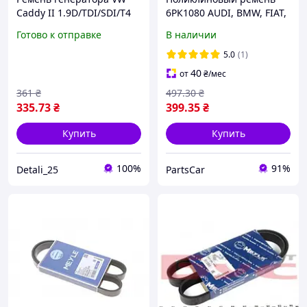
Caddy II 1.9D/TDI/SDI/T4
6РК1080 AUDI, BMW, FIAT,
1.9D/TD (6PK1045)
PEUGEOT ОЕМ
Готово к отправке
В наличии
0500061045 Крос код
0500061080 (пр-во MEYLE
WG1428718
Германия)
5.0
(1)
40
от
₴
/мес
361
₴
497
.30
₴
335
.73
₴
399
.35
₴
Купить
Купить
100%
91%
Detali_25
PartsCar