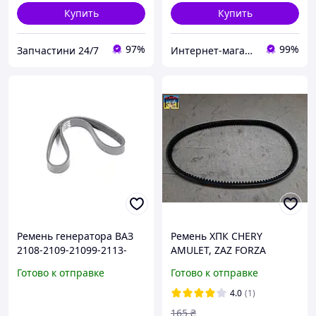
Купить
Купить
97%
99%
Запчастини 24/7
Интернет-магазин автозапчастей
Ремень генератора ВАЗ
Ремень ХПК CHERY
2108-2109-21099-2113-
AMULET, ZAZ FORZA
2114-2115 инжектор
(RIDER)
Готово к отправке
Готово к отправке
6PK698 (пр-во Rider)
21082-3701720
4.0
(1)
165
₴