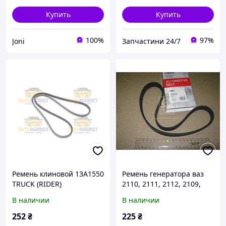
Купить
Купить
100%
97%
Joni
Запчастини 24/7
Ремень клиновой 13A1550
Ремень генератора ваз
TRUCK (RIDER)
2110, 2111, 2112, 2109,
21099, 2113, 2114, 2115
В наличии
В наличии
инжектор, 6PK742 мм
(Rider, Венгрия)
252
₴
225
₴