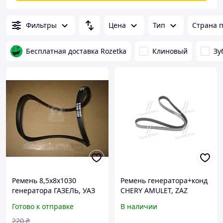
Фильтры
Цена
Тип
Страна 
Бесплатная доставка Rozetka
Клиновый
Зу
Ремень 8,5х8х1030
Ремень генератора+конд
генератора ГАЗЕЛЬ, УАЗ
CHERY AMULET, ZAZ
(RIDER) 4022.1308020
FORZA (6pk1268) (RIDER) jy
Готово к отправке
В наличии
220
₴