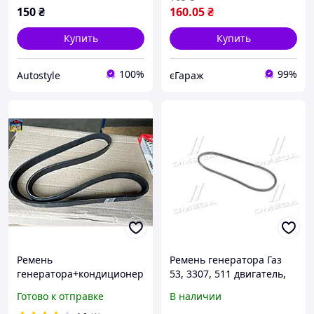
150
₴
160
.05
₴
Купить
Купить
100%
99%
Autostyle
єГараж
Ремень
Ремень генератора Газ
генератора+кондиционер
53, 3307, 511 двигатель,
а CHERY AMULET, ZAZ
5324, (размер 8,5х8х833)
Готово к отправке
В наличии
FORZA (6pk1268) (RIDER)
производитель Rider