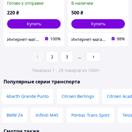
Готово к отправке
В наличии
220
₴
500
₴
Купить
Купить
100%
98%
Интернет-магазин Автозапчасти
Интернет-магазин "Автозапчасти Ромен"
1
2
3
...
Показано 1 - 29 товаров из 1000+
Популярные серии транспорта
Abarth Grande Punto
Citroen Berlingo
Citroen Aca
BMW Z4
Infiniti M45
Pontiac Trans Sport
Tesl
Смотри также