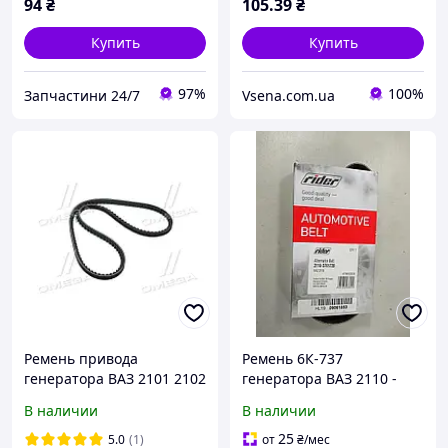
2106, 2107, 2121 Нива
94
₴
105
.39
₴
(RIDER) 10х8х944
Купить
Купить
97%
100%
Запчастини 24/7
Vsena.com.ua
Ремень привода
Ремень 6К-737
генератора ВАЗ 2101 2102
генератора ВАЗ 2110 -
2103 2104 2105 2106 2107
2112 (пр-во RIDER
В наличии
В наличии
Нива Тайга 2121 21213
Венгрия) 17881032038
944мм RIDER
25
5.0
(1)
от
₴
/мес