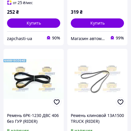
25
от
₴
/мес
252
₴
319
₴
Купить
Купить
90%
99%
zapchasti-ua
Магазин автомобильных деталей
Ремень 6РК-1230 ДВС 406
Ремень клиновой 13A1500
без ГУР (RIDER)
TRUCK (RIDER)
В наличии
В наличии