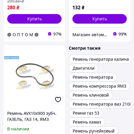
299
.60
₴
280
₴
132
₴
Купить
Купить
97%
99%
🟢 О П Т О М 🟢
Магазин автомобильных деталей
Смотри также
Ремень генератора калина
Двигатели
Ремень генератора
Ремень компрессора ЯМЗ
Ремень клиновой
Ремень генератора ваз 2108
Ремни газ 53
Ремень AVX10х900 зубч.
ГАЗЕЛЬ, ГАЗ 14, ЯМЗ
Ремень камаз
8423.10,-7511 (RIDER) AVX
В наличии
Ремень ручейковый
10x900 UA22