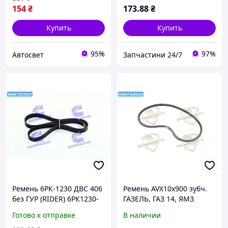
154
₴
173
.88
₴
Купить
Купить
95%
97%
Автосвет
Запчастини 24/7
Ремень 6РК-1230 ДВС 406
Ремень AVX10х900 зубч.
без ГУР (RIDER) 6РК1230-
ГАЗЕЛЬ, ГАЗ 14, ЯМЗ
41
8423.10,-7511 (RIDER) AVX
Готово к отправке
В наличии
10x900 UA22