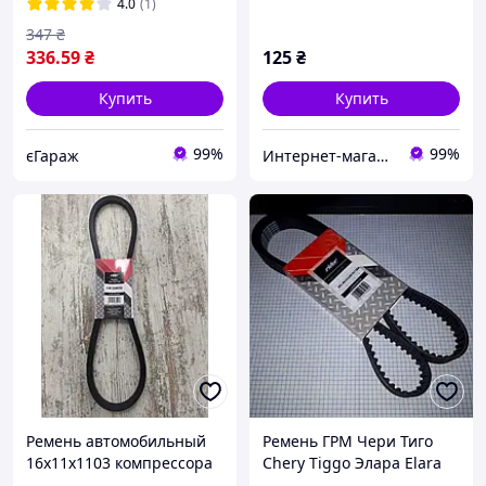
4.0
(1)
347
₴
336
.59
₴
125
₴
Купить
Купить
99%
99%
єГараж
Интернет-магазин автозапчастей
Ремень автомобильный
Ремень ГРМ Чери Тиго
16х11х1103 компрессора
Chery Tiggo Элара Elara
ЗИЛ 130 131
481H1007073BA RIDER