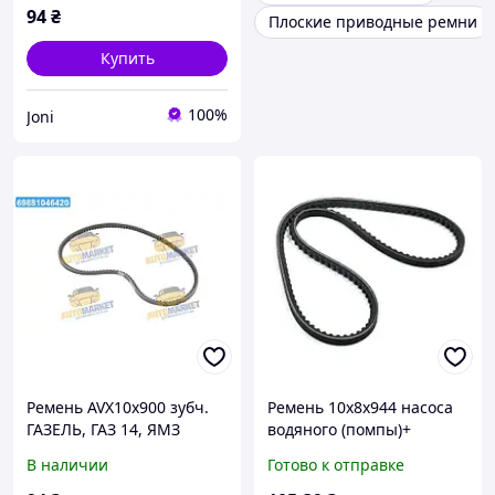
94
₴
Плоские приводные ремни
Купить
100%
Joni
Ремень AVX10х900 зубч.
Ремень 10х8х944 насоса
ГАЗЕЛЬ, ГАЗ 14, ЯМЗ
водяного (помпы)+
8423.10,-7511 (RIDER) AVX
генератора ВАЗ 2101,
В наличии
Готово к отправке
10x900 UA22
2102, 2103, 2104, 2105,