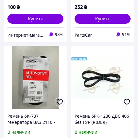
100
₴
252
₴
Купить
Купить
98%
91%
Интернет-магазин "Автозапчасти Ромен"
PartsCar
Ремень 6К-737
Ремень 6РК-1230 ДВС 406
генератора ВАЗ 2110 -
без ГУР (RIDER)
2112 (пр-во RIDER
В наличии
В наличии
Венгрия) 17881032038