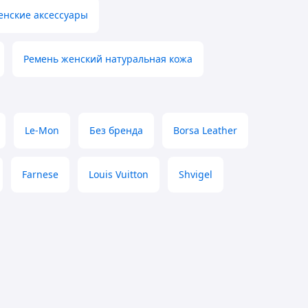
енские аксессуары
Ремень женский натуральная кожа
Le-Mon
Без бренда
Borsa Leather
Farnese
Louis Vuitton
Shvigel