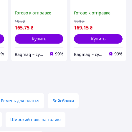
Готово к отправке
Готово к отправке
195
₴
199
₴
165
.75
₴
169
.15
₴
Купить
Купить
9%
99%
99%
Bagmag – сумки, чемоданы, рюкзаки и аксессуары для вашего стиля и путешествий
Bagmag – сумки, чемоданы, рюкзаки и аксессуары для вашего стиля и путешествий
Ремень для платья
Бейсболки
Широкий пояс на талию