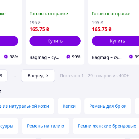
вке
Готово к отправке
Готово к отправке
195
₴
195
₴
165
.75
₴
165
.75
₴
ь
Купить
Купить
98%
99%
9
Bagmag – сумки, чемоданы, рюкзаки и аксессуары для вашего стиля и путешествий
Bagmag – сумки, чемоданы, рюкзаки и аксессуары для вашего стиля и путешествий
3
...
Вперед
Показано 1 - 29 товаров из 400+
е
е из натуральной кожи
Кепки
Ремень для брюк
ссуары
Ремень на талию
Ремни женские брендовые