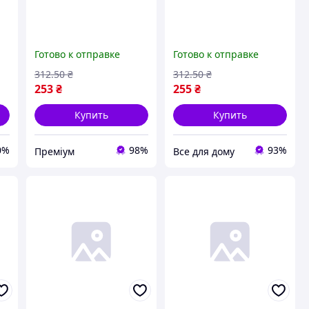
Готово к отправке
Готово к отправке
312
.50
₴
312
.50
₴
253
₴
255
₴
Купить
Купить
0%
98%
93%
Преміум
Все для дому