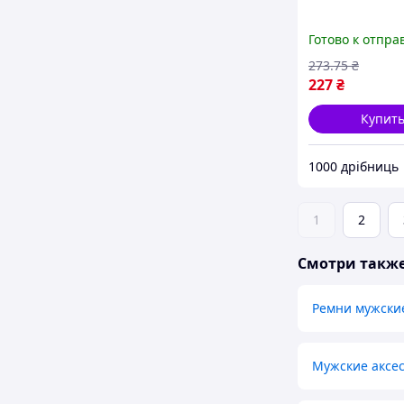
Готово к отпра
273
.75
₴
227
₴
Купит
1000 дрібниць
1
2
Смотри такж
Ремни мужски
Мужские аксе