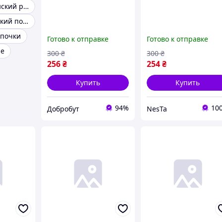
Кожанный Женский ремень
Широкий женский пояс
почки
Готово к отправке
Готово к отправке
ые
300
₴
300
₴
256
₴
254
₴
Купить
Купить
94%
10
Добробут
NesTa