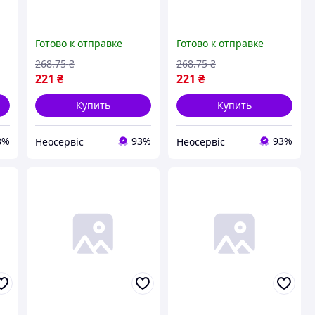
Готово к отправке
Готово к отправке
268
.75
₴
268
.75
₴
221
₴
221
₴
Купить
Купить
8%
93%
93%
Неосервіс
Неосервіс