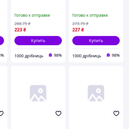
Готово к отправке
Готово к отправке
268
.75
₴
273
.75
₴
223
₴
227
₴
Купить
Купить
8%
98%
98%
1000 дрібниць
1000 дрібниць