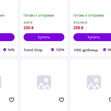
вке
Готово к отправке
Готово к отправке
325
₴
312
.50
₴
250
₴
258
₴
ь
Купить
Купить
94%
100%
9
Trend Shop
1000 дрібниць