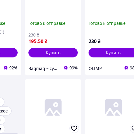
вке
Готово к отправке
Готово к отправке
(1)
230
₴
195
.50
₴
230
₴
ь
Купить
Купить
92%
99%
9
Bagmag – сумки, чемоданы, рюкзаки и аксессуары для вашего стиля и путешествий
OLIMP
е
ское
ы
и