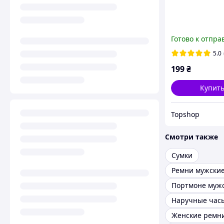
Готово к отпра
5.0
199
₴
Купит
Topshop
Смотри также
Сумки
Ремни мужски
Портмоне муж
Наручные час
Женские ремн