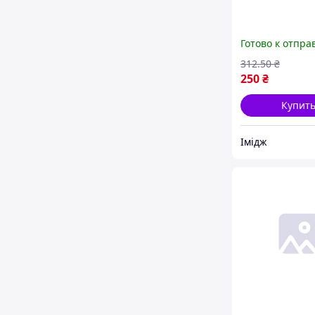
Готово к отпра
312
.50
₴
250
₴
Купит
Імідж