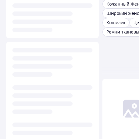
Кошелек
Це
Ремни тканев