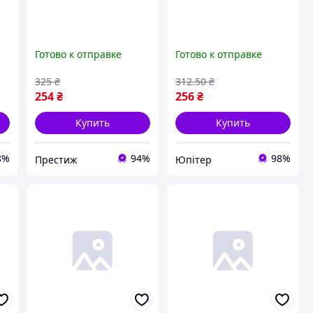
Готово к отправке
Готово к отправке
325
₴
312
.50
₴
254
₴
256
₴
Купить
Купить
8%
94%
98%
Престиж
Юпітер