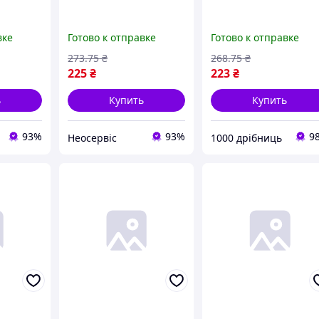
вке
Готово к отправке
Готово к отправке
273
.75
₴
268
.75
₴
225
₴
223
₴
ь
Купить
Купить
93%
93%
9
Неосервіс
1000 дрібниць