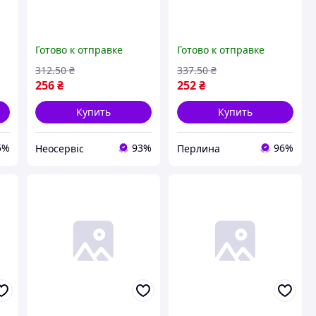
Готово к отправке
Готово к отправке
312
.50
₴
337
.50
₴
256
₴
252
₴
Купить
Купить
5%
93%
96%
Неосервіс
Перлина