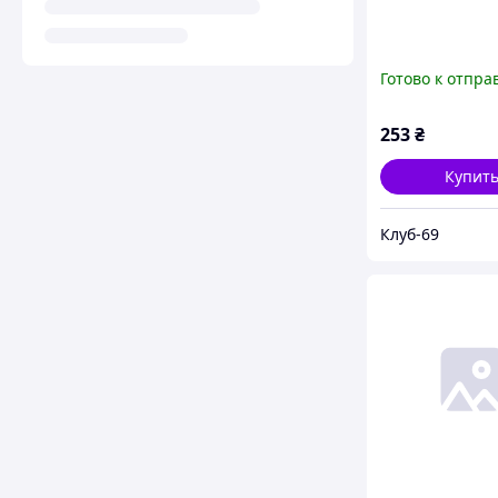
Готово к отпра
253
₴
Купит
Клуб-69