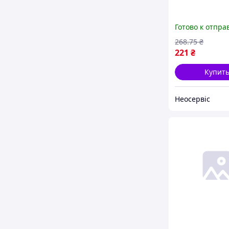
Готово к отпра
268
.75
₴
221
₴
Купит
Неосервіс