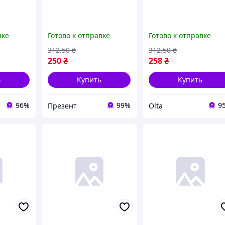
вке
Готово к отправке
Готово к отправке
312
.50
₴
312
.50
₴
250
₴
258
₴
ь
Купить
Купить
96%
99%
9
Презент
Olta