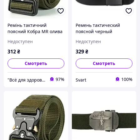
Ремінь тактичний
Ремень тактический
поясний Кобра MR олива
поясной черный
(LE3135)
(LE1857B) /Svart/ -
Недоступен
Недоступен
stunning-products-for-life-
312
₴
329
₴
Смотреть
Смотреть
97%
100%
"Всё для здоровья" Интернет-магазин
Svart