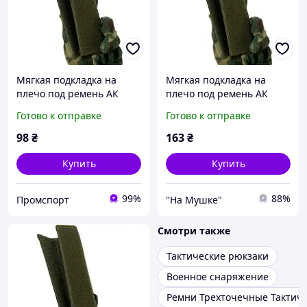
Мягкая подкладка на
Мягкая подкладка на
плечо под ремень АК
плечо под ремень АК
(LE2417)
(LE2417)
Готово к отправке
Готово к отправке
98
₴
163
₴
Купить
Купить
99%
88%
Промспорт
"На Мушке"
Смотри также
Тактические рюкзаки
Военное снаряжение
Ремни Трехточечные Тактич