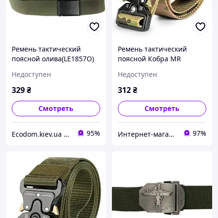
Ремень тактический
Ремень тактический
поясной олива(LE1857O)
поясной Кобра MR
мультикам (LE3190)
Недоступен
Недоступен
329
₴
312
₴
Смотреть
Смотреть
95%
97%
Еcodom.kiev.ua Интеренет-магазин
Интернет-магазин euro-imports.com.ua