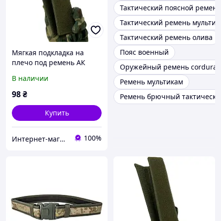
Тактический поясной ремень
Тактический ремень мультик
Тактический ремень олива
Пояс военный
Мягкая подкладка на
плечо под ремень АК
Оружейный ремень cordura
(LE2417)
В наличии
Ремень мультикам
98
₴
Ремень брючный тактически
Купить
100%
Интернет-магазин noro.biz.ua