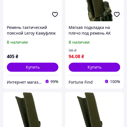
Ремень тактический
Мягкая подкладка на
поясной Leroy Камуфляж
плечо под ремень АК
(LE2417)
В наличии
В наличии
98
₴
405
₴
94
.08
₴
Купить
Купить
99%
100%
Интернет магазин "HUNTER-RV"
Fortune Find