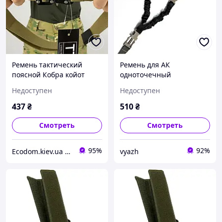
Ремень тактический
Ремень для АК
поясной Кобра койот
одноточечный
(LE2519)
полиамидный с быстрым
Недоступен
Недоступен
сбросом олива (LE2149)
437
₴
510
₴
Смотреть
Смотреть
95%
92%
Еcodom.kiev.ua Интеренет-магазин
vyazh