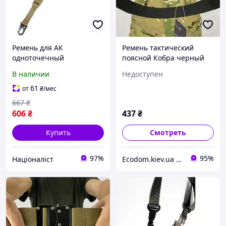
Ремень для АК
Ремень тактический
одноточечный
поясной Кобра черный
полиамидный с быстрым
(LE2521)
В наличии
Недоступен
сбросом койот (LE2150) [n-
LE21]
61
от
₴
/мес
667
₴
606
₴
437
₴
Купить
Смотреть
97%
95%
Націоналіст
Еcodom.kiev.ua Интеренет-магазин