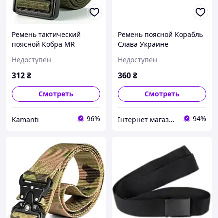
Ремень тактический
Ремень поясной Корабль
поясной Кобра MR
Слава Украине
олива(LE3135)
олива(LE2989)
Недоступен
Недоступен
312
₴
360
₴
Смотреть
Смотреть
96%
94%
Kamanti
Інтернет магазин Mobizoo