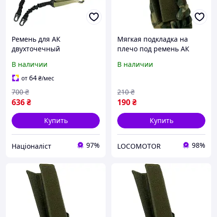
Ремень для АК
Мягкая подкладка на
двухточечный
плечо под ремень АК
полиамидный с 2-мя
LeRoy Оксфорд 600D Olive
В наличии
В наличии
регулировками койот
(LE2417)
(LE2154) [n-LE21]
64
от
₴
/мес
700
₴
210
₴
636
₴
190
₴
Купить
Купить
97%
98%
Націоналіст
LOCOMOTOR