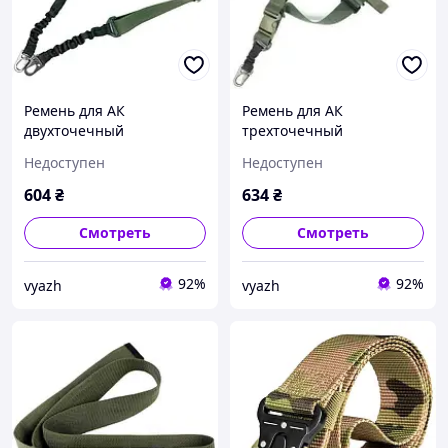
Ремень для АК
Ремень для АК
двухточечный
трехточечный
полиамидный с 2-мя
полиамидный с быстрым
Недоступен
Недоступен
регулировками олива
сбросом олива (LE2078)
(LE2153)
604
₴
634
₴
Смотреть
Смотреть
92%
92%
vyazh
vyazh