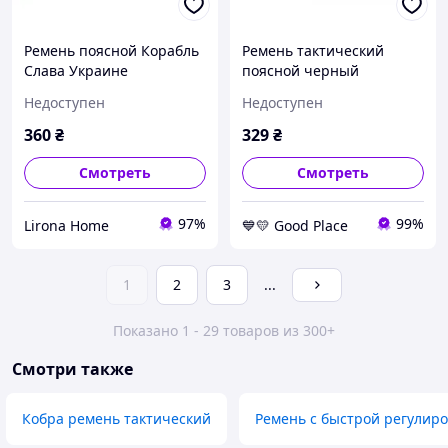
Ремень поясной Корабль
Ремень тактический
Слава Украине
поясной черный
черный(LE2989)
(LE1857B) GoodPlace -
Недоступен
Недоступен
worry-free-shopping-
360
₴
329
₴
Смотреть
Смотреть
97%
99%
Lirona Home
💙💛 Good Place
1
2
3
...
Показано 1 - 29 товаров из 300+
Смотри также
Кобра ремень тактический
Ремень с быстрой регулир