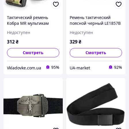
Тактический ремень
Ремень тактический
Кобра MR мультикам
поясной черный LE1857B
LE3190 нейлоновый
для повседневного
Недоступен
Недоступен
универсальный длина
использования охоты и
120 см для военных и
спорта ширина 4 см
312
₴
329
₴
туристов
Смотреть
Смотреть
95%
92%
Vkladovke.com.ua
UA-market