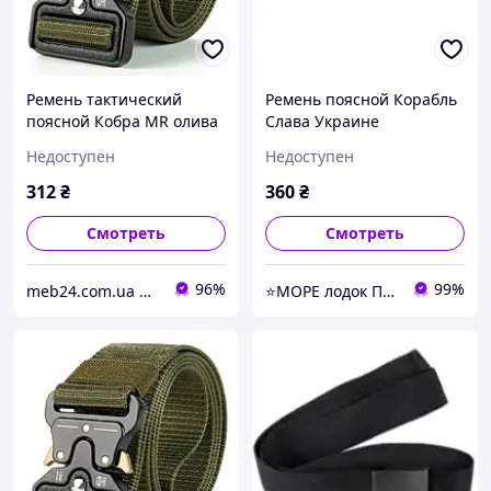
Ремень тактический
Ремень поясной Корабль
поясной Кобра MR олива
Слава Украине
(LE3135) нейлоновый, 120
олива(LE2989)
Недоступен
Недоступен
см, с металлической
пряжкой
312
₴
360
₴
Смотреть
Смотреть
96%
99%
meb24.com.ua Компания "Меб24". Продажа мебели для дома и офиса. Матрасы, кровати.
⭐️МОРЕ лодок ПВХ ▶️more-lodok.com.ua ⚡