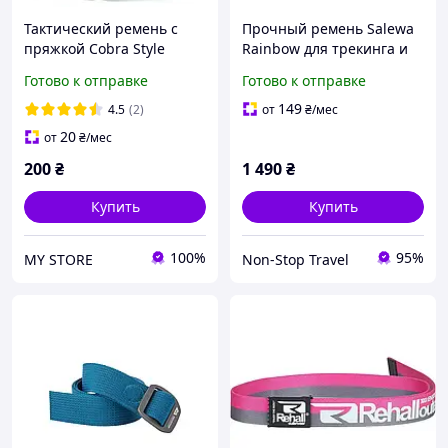
Тактический ремень с
Прочный ремень Salewa
пряжкой Cobra Style
Rainbow для трекинга и
Черный Тактический
путешествий с
Готово к отправке
Готово к отправке
ремень Кобра
качественной
фурнитурой и
149
4.5
(2)
от
₴
/мес
разнообразием цветов
20
от
₴
/мес
200
₴
1 490
₴
Купить
Купить
100%
95%
MY STORE
Non-Stop Travel