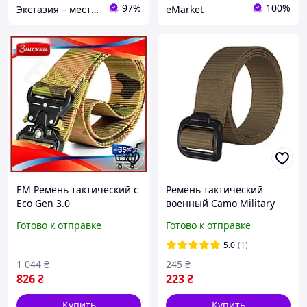
97%
100%
Экстазия – место, где рождаются наслаждения
eMarket
EM Ремень тактический с
Ремень тактический
Eco Gen 3.0
военный Camo Military
быстросъемной пряжкой
Gear FTB 130 см coyote
Готово к отправке
Готово к отправке
Cobra нейлоновый 140 см
для военных и активн
5.0
(1)
MAR_K
1 044
₴
245
₴
826
₴
223
₴
Купить
Купить