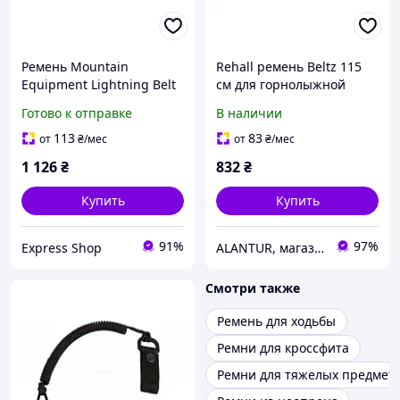
Ремень Mountain
Rehall ремень Beltz 115
Equipment Lightning Belt
см для горнолыжной
(Alto Blu) длина 109 см
одежды, розово-серый
Готово к отправке
В наличии
ширина 38 мм вес 25 г
нейлоновая лента
113
83
от
₴
/мес
от
₴
/мес
1 126
₴
832
₴
Купить
Купить
91%
97%
Express Shop
ALANTUR, магазин туристичного спорядження та велосипедів
Смотри также
Ремень для ходьбы
Ремни для кроссфита
Ремни для тяжелых предмет