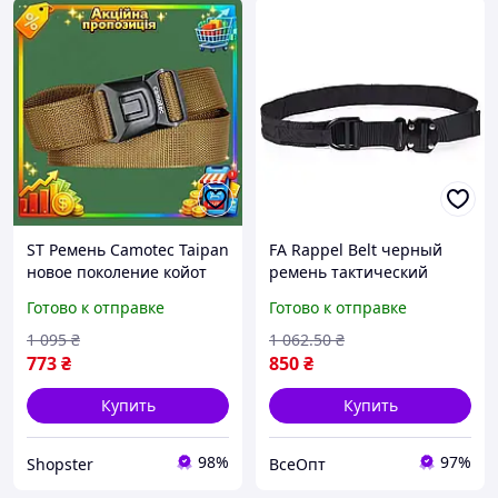
ST Ремень Camotec Taipan
FA Rappel Belt черный
новое поколение койот
ремень тактический
нейлоновый пояс для
силовой +MOLLE L XL 94-
Готово к отправке
Готово к отправке
повседневной носки
140 см, разрывное
форменный ремень
нагрузка 10 KN
1 095
₴
1 062
.50
₴
OST|ER
773
₴
850
₴
Купить
Купить
98%
97%
Shopster
ВсеОпт