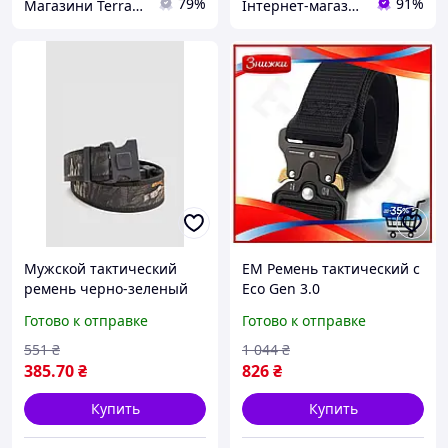
79%
91%
Магазини Terra Incognita
Інтернет-магазин Mike Shop of Home
Мужской тактический
EM Ремень тактический с
ремень черно-зеленый
Eco Gen 3.0
камуфляжный для
быстросъемной пряжкой
Готово к отправке
Готово к отправке
активного отдыха
Cobra 125 см черный
универсальный 105 см
нейлоновый для спорта и
551
₴
1 044
₴
4.5 см
MAR_K
385
.70
₴
826
₴
Купить
Купить