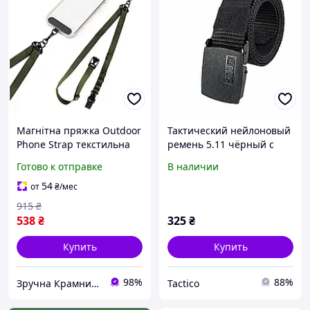
Магнітна пряжка Outdoor
Тактический нейлоновый
Phone Strap текстильна
ремень 5.11 чёрный с
для смартфонів новий
металлической пряжкой
Готово к отправке
В наличии
хакі RK-3821
(120 см) _tdo
54
от
₴
/мес
915
₴
538
₴
325
₴
Купить
Купить
98%
88%
Зручна Крамниця
Tactico