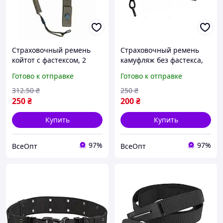
Страховочный ремень
Страховочный ремень
койтот с фастексом, 2
камуфляж без фастекса,
метра, для альпинизма
длина 120 см, ширина 4
Готово к отправке
Готово к отправке
см
312
.50
₴
250
₴
250
₴
200
₴
Купить
Купить
97%
97%
ВсеОпт
ВсеОпт