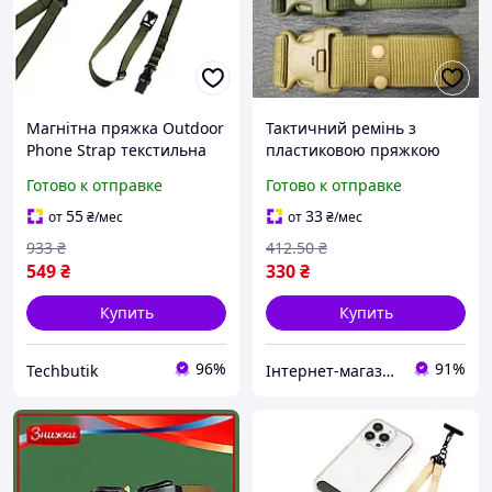
Магнітна пряжка Outdoor
Тактичний ремінь з
Phone Strap текстильна
пластиковою пряжкою
для смартфонів новий з
чоловічий новый
Готово к отправке
Готово к отправке
функцією кріплення хакі
брендовый ремень для
KR-7808
активного отдыха Black/
55
33
от
₴
/мес
от
₴
/мес
Чёрный
933
₴
412
.50
₴
549
₴
330
₴
Купить
Купить
96%
91%
Techbutik
Інтернет-магазин Mike Shop of Home