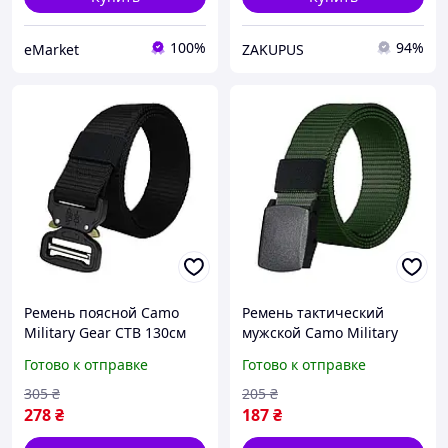
100%
94%
eMarket
ZAKUPUS
Ремень поясной Camo
Ремень тактический
Military Gear CTB 130см
мужской Camo Military
Черный
Gear DTB 130 см зеленый
Готово к отправке
Готово к отправке
305
₴
205
₴
278
₴
187
₴