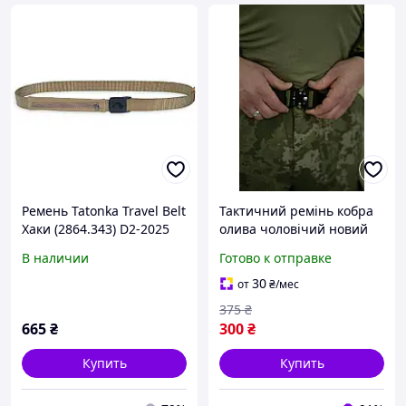
Ремень Tatonka Travel Belt
Тактичний ремінь кобра
Хаки (2864.343) D2-2025
олива чоловічий новий
брендовый нейлон 1000D
В наличии
Готово к отправке
міцний для військового та
повсякденного
30
от
₴
/мес
використання
375
₴
665
₴
300
₴
Купить
Купить