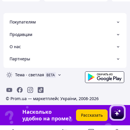
Покупателям
Продавцам
О нас
Партнеры
Тема
-
светлая
BETA
© Prom.ua — маркетплейс України, 2008-2026
Насколько
Рассказать
удобно на проме?