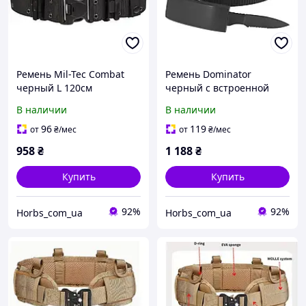
Ремень Mil-Tec Combat
Ремень Dominator
черный L 120см
черный с встроенной
инструментальной
В наличии
В наличии
вставкой 132 см
96
119
от
₴
/мес
от
₴
/мес
958
₴
1 188
₴
Купить
Купить
92%
92%
Horbs_com_ua
Horbs_com_ua