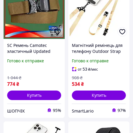
SC Ремень Camotec
Магнітний ремінець для
эластичный Updated
телефону Outdoor Strap
Form койот для охраны и
нейлоновий жовтий 450
Готово к отправке
Готово к отправке
повседневного
мм ширина 10 мм Mellow
использования с
Yellow PN-3926
53
от
₴
/мес
металлическ CH2_99K
1 044
₴
908
₴
774
₴
534
₴
Купить
Купить
95%
97%
ШОПЧІК
SmartLario