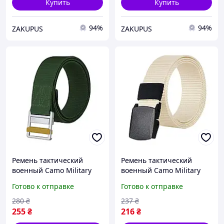
Купить
Купить
94%
94%
ZAKUPUS
ZAKUPUS
Ремень тактический
Ремень тактический
военный Camo Military
военный Camo Military
Gear ETB 130см зеленый
Gear DTB 130см песочный
Готово к отправке
Готово к отправке
280
₴
237
₴
255
₴
216
₴