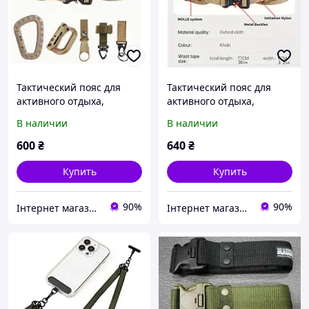
Тактический пояс для
Тактический пояс для
активного отдыха,
активного отдыха,
многофункциональная
многофункциональная
В наличии
В наличии
талия с пряжкой Cobra,
талия с пряжкой Cobra,
нейлоновый ремень
нейлоновый ремень
600
₴
640
₴
Купить
Купить
90%
90%
Інтернет магазин "Альфастор"
Інтернет магазин "Альфастор"