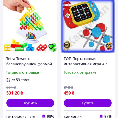
Tetra Tower с
TОП Портативная
балансирующей формой
интерактивная игра Air
и 48 блоками Настольная
Max Ummi 2в1 Хрестики-
Готово к отправке
Готово к отправке
игра
нолики с електронною
консолью для детей и
53
от
₴
/мес
TOP100
664
₴
818
₴
531
.20
₴
459
₴
Купить
Купить
98%
97%
Оптовичек - Одесса
Кардинал