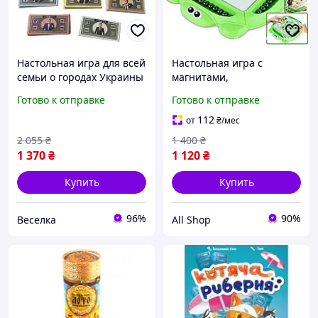
Настольная игра для всей
Настольная игра с
семьи о городах Украины
магнитами,
развлекательная и
развлекательная детская
Готово к отправке
Готово к отправке
познавательная игра для
игра-балансир с
детей и взрослых BROWN
вращающимся полем и
112
от
₴
/мес
рулеткой для детей и
2 055
₴
1 400
₴
родителей
1 370
₴
1 120
₴
Купить
Купить
96%
90%
Веселка
All Shop