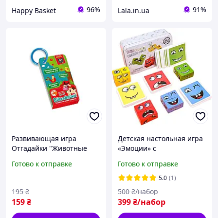
96%
91%
Happy Basket
Lala.in.ua
Развивающая игра
Детская настольная игра
Отгадайки "Животные
«Эмоции» с
леса и фермы" Vladi toys
интерактивными
Готово к отправке
Готово к отправке
VT5000-13 Укр, Lala.in.ua
кубиками и карточками
5.0
(1)
195
₴
500
₴/набор
159
₴
399
₴/набор