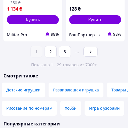
1 350
₴
1 134
₴
128
₴
Купить
Купить
98%
98%
MilitariPro
ВашПартнер - канцтовары, игрушки и детская книга, бытовая химия
1
2
3
...
Показано 1 - 29 товаров из 7000+
Смотри также
Детские игрушки
Развивающая игрушка
Товары 
Рисование по номерам
Хобби
Игра с узорами
Популярные категории