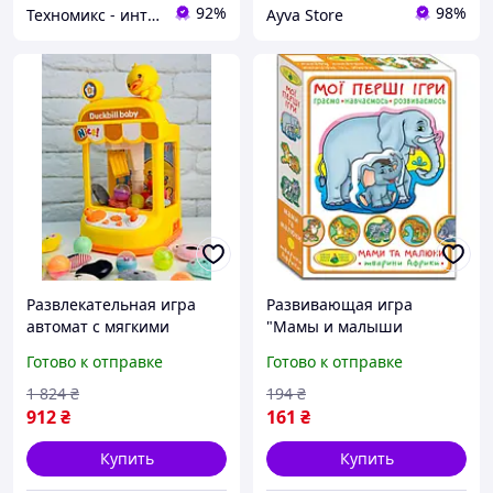
92%
98%
Техномикс - интернет - магазин качественной техники, электроники и других товаров для дома и работы
Ayva Store
Развлекательная игра
Развивающая игра
автомат с мягкими
"Мамы и малыши
игрушками и шариками,
Животные Африки".
Готово к отправке
Готово к отправке
игровой желтый автомат
Энергия плюс
для ловли игрушек
1 824
₴
194
₴
912
₴
161
₴
Купить
Купить