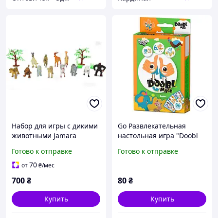
Набор для игры с дикими
Go Развлекательная
животными Jamara
настольная игра "Doobl
460478, 3,5 дюйма, 16
Image" DBI-02U на укр.
Готово к отправке
Готово к отправке
предметов, идеальный
языке Животные
аксессуар для любого
70
от
₴
/мес
зоопарка, любит детали
700
₴
80
₴
Купить
Купить