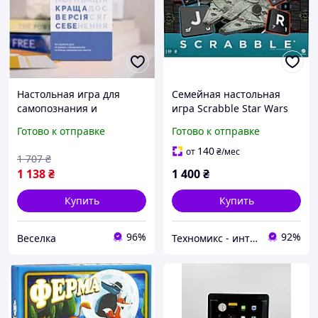
Настольная игра для
Семейная настольная
самопознания и
игра Scrabble Star Wars
личностного роста с
Edition с картами
Готово к отправке
Готово к отправке
карточками для развития
галактики и
уверенности и общения
космическими
140
от
₴
/мес
1 707
₴
FLAME
кораблями, глоссарий
1 138
₴
1 400
₴
"Звездных войн"
Купить
Купить
96%
92%
Веселка
Техномикс - интернет - магазин качественной техники, электроники и других товаров для дома и работы