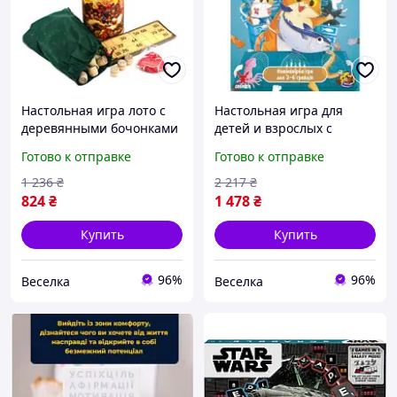
Настольная игра лото с
Настольная игра для
деревянными бочонками
детей и взрослых с
для семейных вечеров и
котиками развивающая
Готово к отправке
Готово к отправке
дружеских встреч 24
реакцию и внимание для
карточки 90 бочонков
семейных вечеров
1 236
₴
2 217
₴
SPICY
BROWN
824
₴
1 478
₴
Купить
Купить
96%
96%
Веселка
Веселка