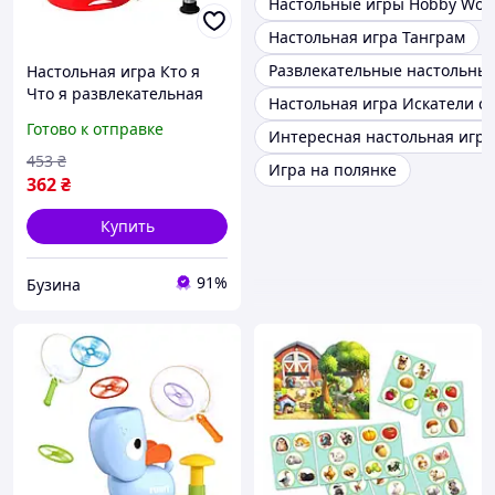
Настольные игры Hobby Wor
Настольная игра Танграм
Развлекательные настольны
Настольная игра Кто я
Что я развлекательная
Настольная игра Искатели с
игра для детей от 5 лет
Готово к отправке
Интересная настольная игра
развивает логику и
интуицию (557677)
453
₴
Игра на полянке
362
₴
Купить
91%
Бузина