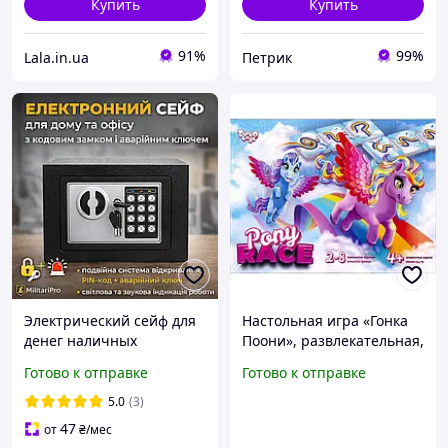
Купить
Купить
91%
99%
Lala.in.ua
Петрик
Электрический сейф для
Настольная игра «Гонка
денег наличных
Поони», развлекательная,
документов монет с
с игровым полем и 80
Готово к отправке
Готово к отправке
электронным замком
фишками, в коробке
кодом и ключом
36х25,5х4,5 см, ТМ Данко
5.0
(3)
домашний сейф для дома
Тойс.
47
от
₴
/мес
и офиса