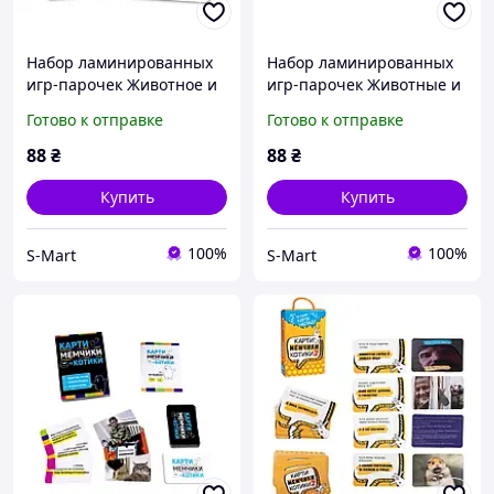
Набор ламинированных
Набор ламинированных
игр-парочек Животное и
игр-парочек Животные и
фрагмент на украинском
детеныши на украинском
Готово к отправке
Готово к отправке
15 пар 30 шт Вундеркинд
15 пар 30 шт Вундеркинд
с Пеленок
с Пеленок
88
₴
88
₴
(2100064417313)
(2100065276612)
Купить
Купить
100%
100%
S-Mart
S-Mart