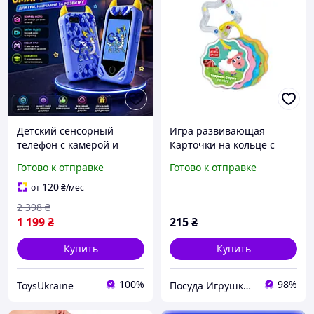
Детский сенсорный
Игра развивающая
телефон с камерой и
Карточки на кольце с
играми, развивающий
погремкой 'Животные
Готово к отправке
Готово к отправке
мультимедийный гаджет
фермы и леса' VT2000-30
для детей с музыкой,
Vladi Toys
120
от
₴
/мес
видео
2 398
₴
1 199
₴
215
₴
Купить
Купить
100%
98%
ToysUkraine
Посуда Игрушки Канцелярия Творчество Для Всей Семьи