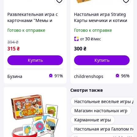
Развлекательная игра с
Настольная игра Strateg
карточками "Мемы и
Карты мемчики и котики
котики" Strateg 30729,
2 развлекательная укр
Готово к отправке
Готово к отправке
патриотической
30927
тематики /Svart/ -
30
от
₴
/мес
394
₴
stunning-products-for-life-
315
₴
300
₴
Купить
Купить
91%
96%
Бузина
childrenshops
Смотри также
Настольные веселые игры д
Магазин настольных игр
Карманные игры
Настольная игра Галопом по