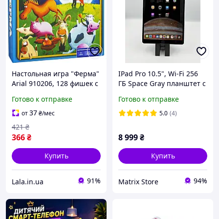
Настольная игра "Ферма"
IPad Pro 10.5", Wi-Fi 256
Arial 910206, 128 фишек с
ГБ Space Gray планштет с
животными, волк и лиса,
гарантией для игр
Готово к отправке
Готово к отправке
Land of Toys
рисования и учебы
37
от
₴
/мес
5.0
(4)
421
₴
366
₴
8 999
₴
Купить
Купить
91%
94%
Lala.in.ua
Matrix Store