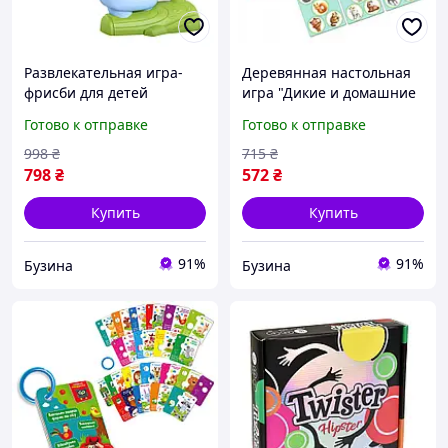
Развлекательная игра-
Деревянная настольная
фрисби для детей
игра "Дикие и домашние
Catching Games Little
животные" Ubumblebees
Готово к отправке
Готово к отправке
Bessn 201Y 2 сачка, 8
(ПСФ021) PSF021 сортер-
дисков buzyna
комодик, Time Toys
998
₴
715
₴
798
₴
572
₴
Купить
Купить
91%
91%
Бузина
Бузина