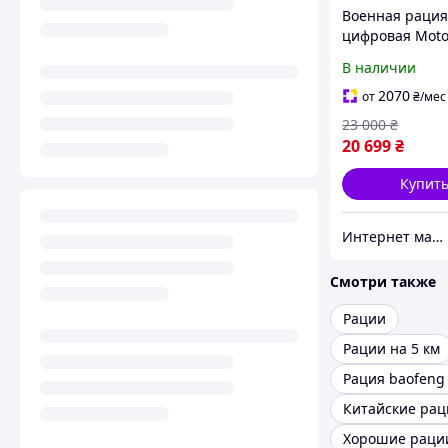
Военная рация
цифровая Moto
MOTOTRBO DP
В наличии
VHF 136-174 МГ
лицензией AES
2070
от
₴
/мес
23 000
₴
20 699
₴
Купит
Интернет магазин Store7
Смотри также
Рации
Рации на 5 км
Китайские рац
Хорошие раци