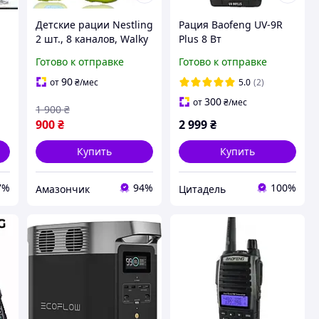
Детские рации Nestling
Рация Baofeng UV-9R
2 шт., 8 каналов, Walky
Plus 8 Вт
Talky с подсветкой ЖК-
Готово к отправке
Готово к отправке
фонарика, для
активных игр
90
от
₴
/мес
5.0
(2)
300
от
₴
/мес
1 900
₴
900
₴
2 999
₴
Купить
Купить
7%
94%
100%
Амазончик
Цитадель