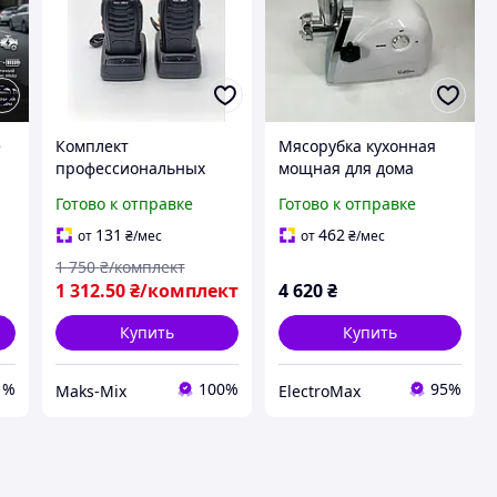
e
Комплект
Мясорубка кухонная
профессиональных
мощная для дома
раций с большим
Suntera SMG-5418W,
Готово к отправке
Готово к отправке
радиусом действия
Кухонная мясорубка
и
MaxTalker MT-8S (2 шт)
соковыжималка WO-22
131
462
от
₴
/мес
от
₴
/мес
1 750
₴/комплект
1 312
.50
₴/комплект
4 620
₴
Купить
Купить
1%
100%
95%
Maks-Mix
ElectroMax