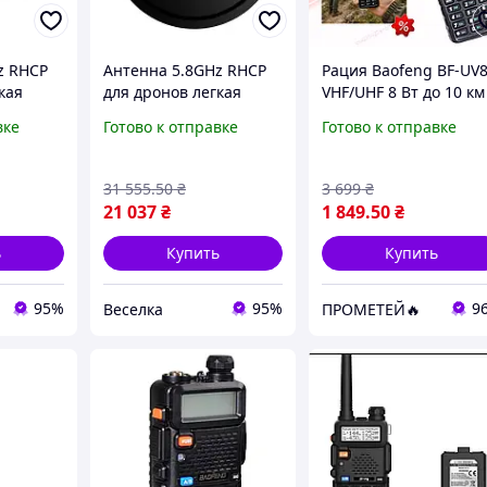
z RHCP
Антенна 5.8GHz RHCP
Рация Baofeng BF-UV
кая
для дронов легкая
VHF/UHF 8 Вт до 10 км
мм
компактная с высокой
аккумулятор 2500-300
вке
Готово к отправке
Готово к отправке
им
дальностью и
мАч дисплей
нала
стабильной связью
клавиатура фонарик
FLAME
чёрная
31 555
.50
₴
3 699
₴
21 037
₴
1 849
.50
₴
ь
Купить
Купить
95%
95%
9
Веселка
ПРОМЕТЕЙ🔥