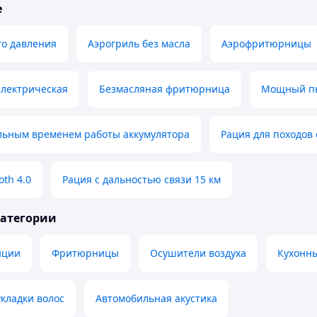
е
го давления
Аэрогриль без масла
Аэрофритюрницы
лектрическая
Безмасляная фритюрница
Мощный п
ельным временем работы аккумулятора
Рация для походов 
oth 4.0
Рация с дальностью связи 15 км
категории
нции
Фритюрницы
Осушители воздуха
Кухонн
кладки волос
Автомобильная акустика