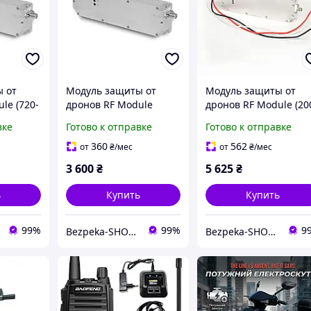
 от
Модуль защиты от
Модуль защиты от
le (720-
дронов RF Module
дронов RF Module (20
с
(1100-1200M) 50W JFH с
300M) 50W JFH с
вке
Готово к отправке
Готово к отправке
60 МГц и
частотой 1100-1200
частотой 200-300 МГц
МГц и максимальной
максимальной
360
562
от
₴
/мес
от
₴
/мес
50 Вт
мощностью до 50 Вт
мощностью до 50 Вт
3 600
₴
5 625
₴
ь
Купить
Купить
99%
99%
9
Bezpeka-SHOP (Гипермаркет по БЕЗОПАСНОСТИ)
Bezpeka-SHOP (Гипермаркет по БЕЗОПАСНОСТИ)