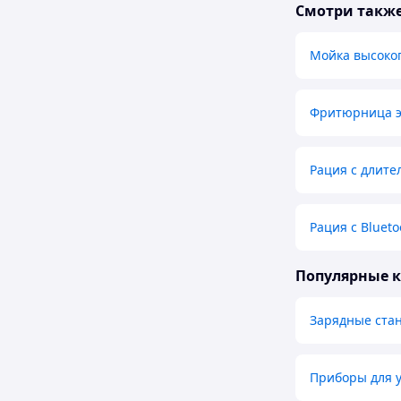
Смотри такж
Мойка высоко
Фритюрница э
Рация с длит
Рация с Blueto
Популярные 
Зарядные ста
Приборы для у