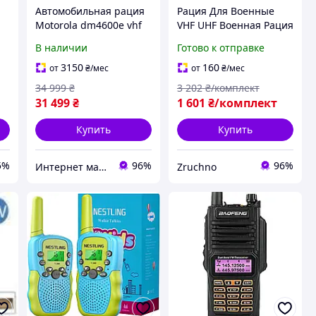
Автомобильная рация
Рация Для Военные
Motorola dm4600e vhf
VHF UHF Военная Рация
45Вт с AES 256
8 Вт Портативная
В наличии
Готово к отправке
Радиостанция До 10 км
ME
Двухдиапазонная
3150
160
от
₴
/мес
от
₴
/мес
радиостанция для
34 999
₴
3 202
₴/комплект
туризма
31 499
₴
1 601
₴/комплект
Купить
Купить
5%
96%
96%
Интернет магазин Store7
Zruchno