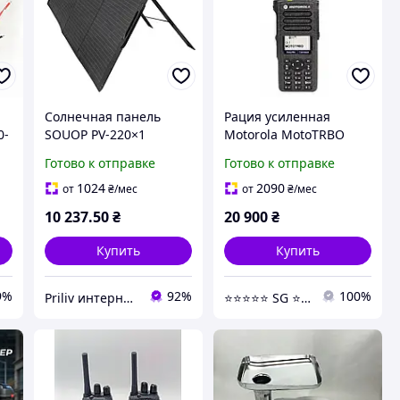
Солнечная панель
Рация усиленная
0-
SOUOP PV-220×1
Motorola MotoTRBO
монокристаллическая
DP4800e VHF 5 Вт AES-
Готово к отправке
Готово к отправке
 и
220 Вт 18 В
256 шифрование с
усиленной антенной
1024
2090
от
₴
/мес
от
₴
/мес
радиус до 25 км
10 237
.50
₴
20 900
₴
Купить
Купить
9%
92%
100%
Priliv интернет-магазин
⭐️⭐️⭐️⭐️⭐️ SG ⭐️⭐️⭐️⭐️⭐️