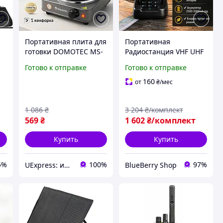
Портативная плита для
Портативная
готовки DOMOTEC MS-
Радиостанция VHF UHF
5811 1500Вт,
рация с большим
Готово к отправке
Готово к отправке
Маленькая
радиусом действия 8
электрическая плитка
Вт Двуххдиапазонная
160
от
₴
/мес
EQ-47
рация До 10 км С
Аккумулятором с
1 086
₴
3 204
₴/комплект
Зарядной
569
₴
1 602
₴/комплект
Купить
Купить
5%
100%
97%
UExpress: интернет-магазин
BlueBerry Shop