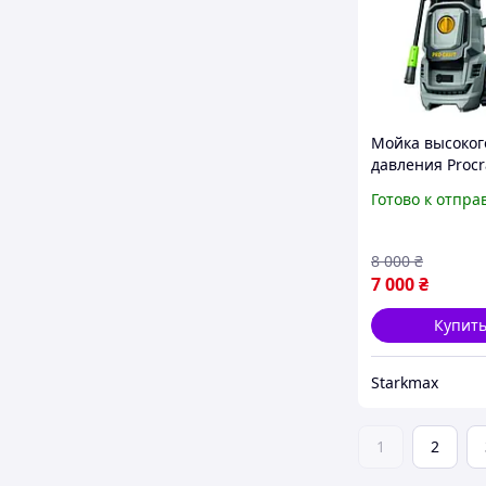
Мойка высоког
давления Procr
CW1.8/140 1800
Готово к отпра
бар 7л мин ко
минимойка для
дома с катушко
8 000
₴
турбонасадкой
7 000
₴
Купит
Starkmax
1
2