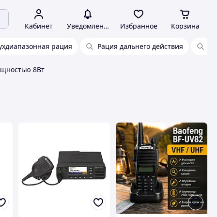
Кабинет
Уведомления
Избранное
Корзина
ухдиапазонная рация
Рация дальнего действия
2 
ощностью 8Вт