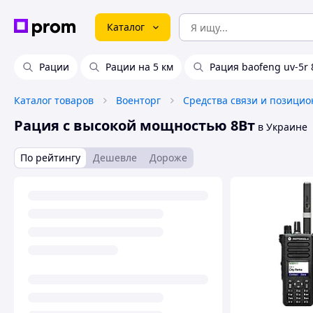
Каталог
Рации
Рации на 5 км
Рация baofeng uv-5r 
Каталог товаров
Военторг
Рация с высокой мощностью 8Вт
в Украине
По рейтингу
Дешевле
Дороже