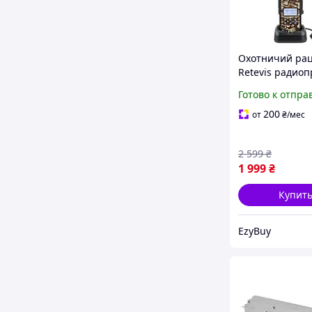
Охотничий ра
Retevis радио
для охоты IP67
Готово к отпра
аккумулятор 2
5 Вт с фонарик
200
от
₴
/мес
VOX/TOT каму
2 599
₴
1 999
₴
Купит
EzyBuy