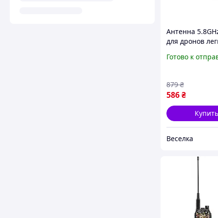
Антенна 5.8GH
для дронов лег
компактная 85
Готово к отпра
MMCX с высок
качеством сиг
FLAME
879
₴
586
₴
Купит
Веселка