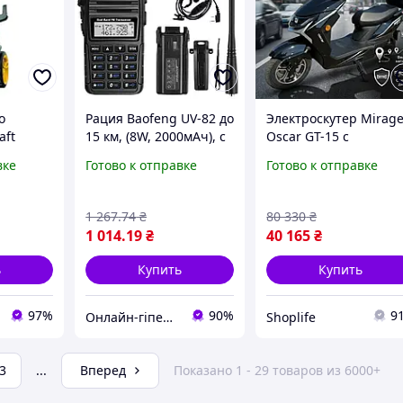
о
Рация Baofeng UV-82 до
Электроскутер Mirag
aft
15 км, (8W, 2000мАч), с
Oscar GT-15 с
Вт 140
гарнитурой /
мощностью 1500 Вт и
вке
Готово к отправке
Готово к отправке
мпактная
Портативная цифровая
батареей 72В 25Ач
 авто
радиостанция
Графен для дома дач
й и
и ухода за садовым
1 267
.74
₴
80 330
₴
участком
1 014
.19
₴
40 165
₴
ь
Купить
Купить
97%
90%
9
Онлайн-гіпермаркет GIDRA
Shoplife
3
...
Вперед
Показано 1 - 29 товаров из 6000+