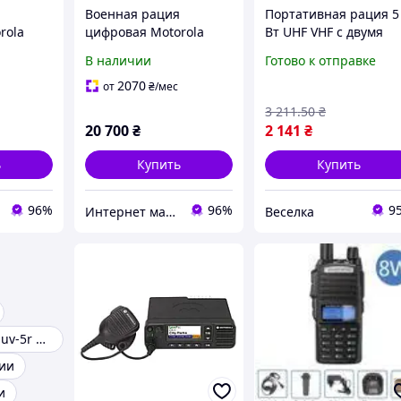
Военная рация
Портативная рация 5
rola
цифровая Motorola
Вт UHF VHF с двумя
4800e
MOTOTRBO DP4800e
диапазонами для
В наличии
Готово к отправке
ц 5 Вт с
VHF 136-174 МГц 5 Вт с
радиолюбителей и
AES 256
профессионалов FLA
2070
от
₴
/мес
3 211
.50
₴
20 700
₴
2 141
₴
ь
Купить
Купить
96%
96%
9
Интернет магазин Store7
Веселка
Рация baofeng uv-5r 8 ватт
ии
и