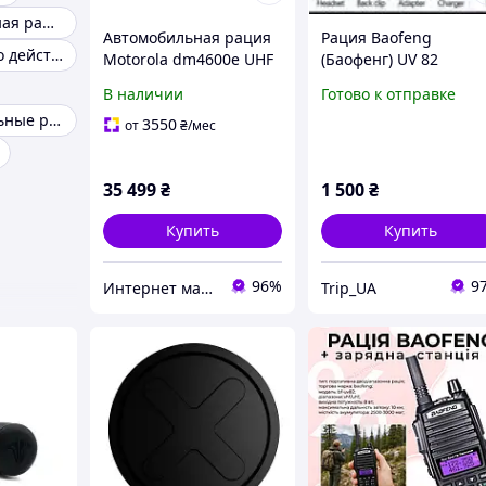
Двухдиапазонная рация
Автомобильная рация
Рация Baofeng
Рация дальнего действия
Motorola dm4600e UHF
(Баофенг) UV 82
45Вт с AES 256
мощностью 8W Black
В наличии
Готово к отправке
Профессиональные рации
3550
от
₴
/мес
35 499
₴
1 500
₴
Купить
Купить
96%
9
Интернет магазин Store7
Trip_UA