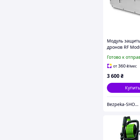
Модуль защиты
дронов RF Modu
860M) 50W JFH 
Готово к отпра
частотой 720-8
максимальной
360
от
₴
/мес
мощностью до 
3 600
₴
Купит
Bezpeka-SHOP (Гипермаркет по БЕЗОПАСНОСТИ)