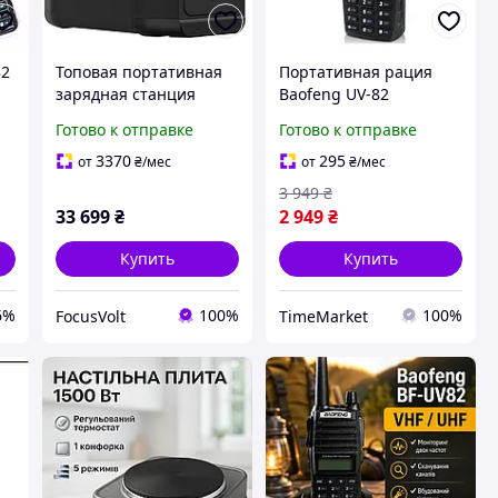
82
Топовая портативная
Портативная рация
зарядная станция
Baofeng UV-82
0
EcoFlow DELTA 2
мощностью 5 Вт
Готово к отправке
Готово к отправке
(ZMR330-EU) мощность
двухдиапазонная UHF
1024 Вт·ч для дома и
VHF черная для
3370
295
от
₴
/мес
от
₴
/мес
путешествий
профессиональной
3 949
₴
радиосвязи и туризма
33 699
₴
2 949
₴
Купить
Купить
6%
100%
100%
FocusVolt
TimeMarket