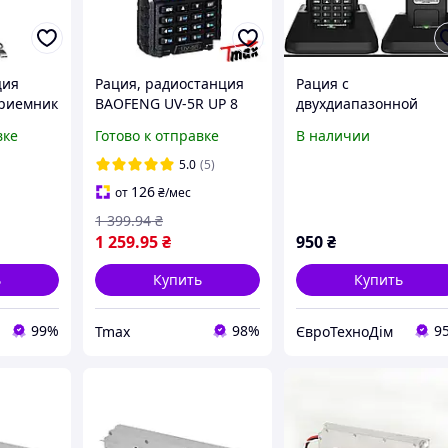
ция
Рация, радиостанция
Рация с
приемник
BAOFENG UV-5R UP 8
двухдиапазонной
Вт. + ГАРНИТУРА!
мощностью Pofung
вке
Готово к отправке
В наличии
200 мАч
BF5RUV 144-146/430-
ом
440 МГц
5.0
(5)
фляжная
126
от
₴
/мес
1 399
.94
₴
1 259
.95
₴
950
₴
ь
Купить
Купить
99%
98%
9
Tmax
ЄвроТехноДім