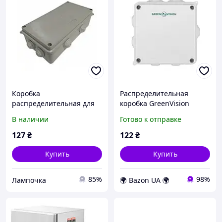
Коробка
Распределительная
распределительная для
коробка GreenVision
наружного монтажа Р-6
100х100х70 IP65 с
В наличии
Готово к отправке
200х100х70 IP65
резинками
127
₴
122
₴
Купить
Купить
85%
98%
Лампочка
🌍 Bazon UA 🌍