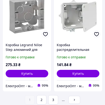
Коробка Legrand Niloe
Коробка
Step алюминий для
распределительная
наружного монтажа
Копос IP 54 для
Готово к отправке
Готово к отправке
одинарная 863397
наружного монтажа с
крышкой размеры
275
.33
₴
141
.84
₴
95х95х50мм 8101
Купить
Купить
99%
99%
ЕлектроОпт - магазин електротоваров
ЕлектроОпт - магазин електротоваров
1
2
3
...