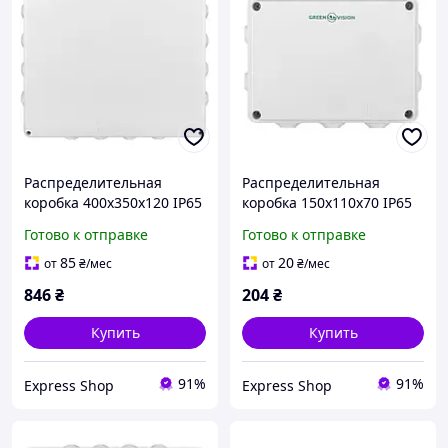
Распределительная
Распределительная
коробка 400х350х120 IP65
коробка 150х110х70 IP65
наружная с резинками 16
наружная с резинками 7
Готово к отправке
Готово к отправке
выводов диаметр вывода
выходов диаметр выхода
36 мм
25 мм
85
20
от
₴
/мес
от
₴
/мес
846
₴
204
₴
Купить
Купить
91%
91%
Express Shop
Express Shop