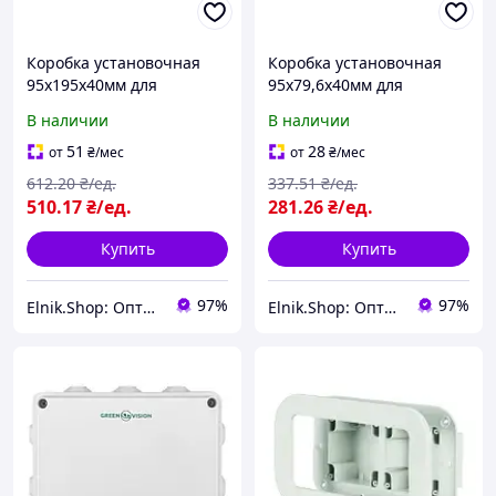
Коробка установочная
Коробка установочная
95x195x40мм для
95x79,6x40мм для
накладного монтажа на 2
накладного монтажа на 1
В наличии
В наличии
розетки 95х95мм
розетку 95х95мм
[DIS137102] Quadro ДКС
[DIS137101] Quadro ДКС
51
28
от
₴
/мес
от
₴
/мес
612
.20
₴/ед.
337
.51
₴/ед.
510
.17
₴/ед.
281
.26
₴/ед.
Купить
Купить
97%
97%
Elnik.Shop: Оптово-розничная компания
Elnik.Shop: Оптово-розничная компания