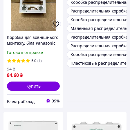
Коробка распределительная
Распределительная коробка 
Коробка распределительная
Маленькая распределительн
Распределительная коробка 
Коробка для зовнішнього
монтажу, біла Panasonic
Распределительная коробка 
Arkedia Slim
Готово к отправке
Коробка распределительная
5.0
(1)
Пластиковые распределител
94
₴
84
.60
₴
Купить
99%
ЕлектроСклад