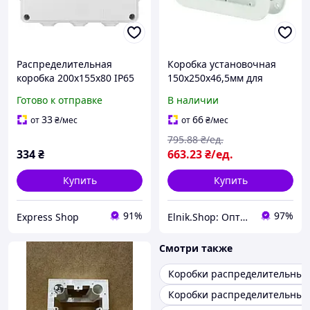
Распределительная
Коробка установочная
коробка 200х155х80 IP65
150x250x46,5мм для
наружная с резинками
скрытого монтажа на 2
Готово к отправке
В наличии
для наружного монтажа
розетку 95х95мм
[DIS137122] Quadro ДКС
33
66
от
₴
/мес
от
₴
/мес
795
.88
₴/ед.
334
₴
663
.23
₴/ед.
Купить
Купить
91%
97%
Express Shop
Elnik.Shop: Оптово-розничная компания
Смотри также
Коробки распределительные
Коробки распределительные