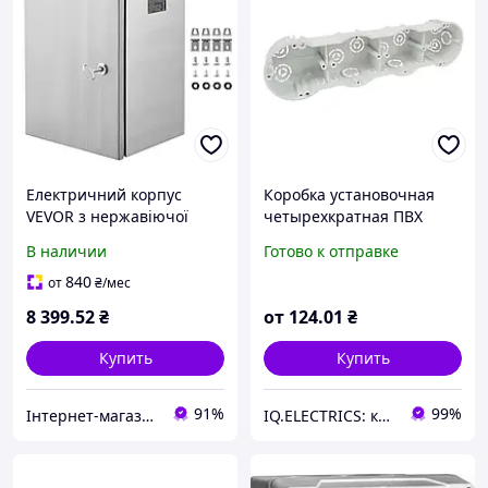
Електричний корпус
Коробка установочная
VEVOR з нержавіючої
четырехкратная ПВХ
сталі 16x12x6" IP66
серая 285x70x45 мм
В наличии
Готово к отправке
Розподільна коробка для
Копос KP 64/4_KA для
настінного монтажу PRP
монтажа приборов
840
от
₴
/мес
8 399
.52
₴
от
124
.01
₴
Купить
Купить
91%
99%
Інтернет-магазин Premium Pro
IQ.ELECTRICS: купить электрику оптом