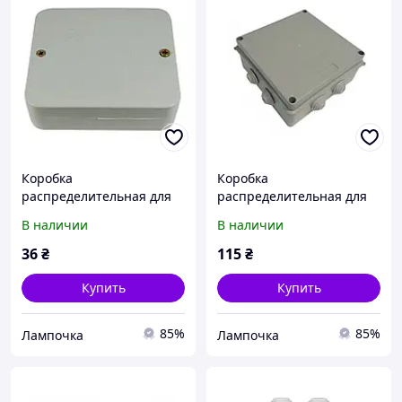
Коробка
Коробка
распределительная для
распределительная для
наружного монтажа Р4
наружного монтажа Р-5
В наличии
В наличии
90х80х30 клемма 4х2,5мм
150х150х70 IP65
IP44
36
₴
115
₴
Купить
Купить
85%
85%
Лампочка
Лампочка