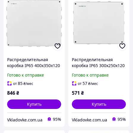
Распределительная
Распределительная
коробка IP65 400х350х120
коробка IP65 300х250х120
с резинками для
мм с резинками 12-
Готово к отправке
Готово к отправке
наружного монтажа с 16
выводов для наружного
выводами
монтажа
85
57
от
₴
/мес
от
₴
/мес
846
₴
571
₴
Купить
Купить
95%
95%
Vkladovke.com.ua
Vkladovke.com.ua