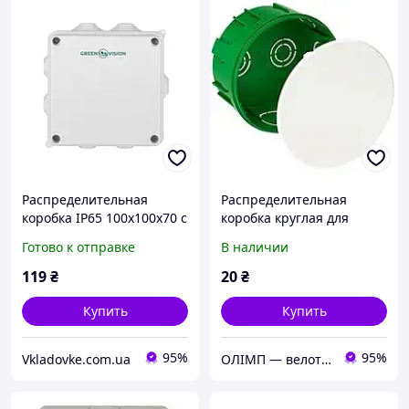
Распределительная
Распределительная
коробка IP65 100х100х70 с
коробка круглая для
резинками 7-выводов для
бетонных стен 100×50 мм
Готово к отправке
В наличии
наружного монтажа
с крышкой монтажная
диаметр выхода 25 мм
электрическая скрытого
119
₴
20
₴
монтажа
Купить
Купить
95%
95%
Vkladovke.com.ua
ОЛІМП — велотовары, запчасти Xiaomi и мототовары, спортивное питание