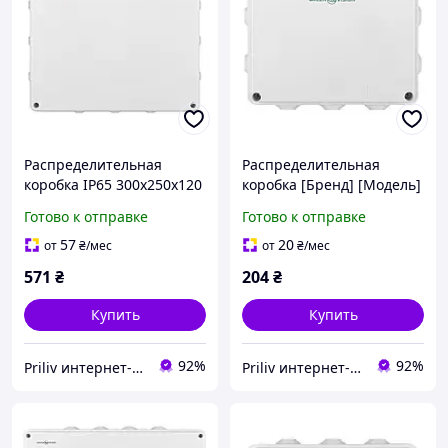
Распределительная
Распределительная
коробка IP65 300х250х120
коробка [Бренд] [Модель]
внешняя с резинками 12-
IP65 150х110х70 мм с
Готово к отправке
Готово к отправке
выводов 0.96 кг
резинками 7 выходов
57
20
от
₴
/мес
от
₴
/мес
571
₴
204
₴
Купить
Купить
92%
92%
Priliv интернет-магазин
Priliv интернет-магазин