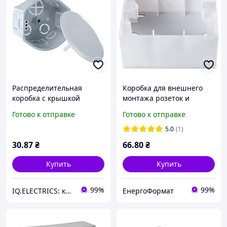
Распределительная
Коробка для внешнего
коробка с крышкой
монтажа розеток и
71х45мм, для монтажа до
выключателей Panasonic
Готово к отправке
Готово к отправке
400 В, KO 68 КОПОС
Arkedia Slim
5.0
(1)
30
.87
₴
66
.80
₴
Купить
Купить
99%
99%
IQ.ELECTRICS: купить электрику оптом
ЕнергоФормат