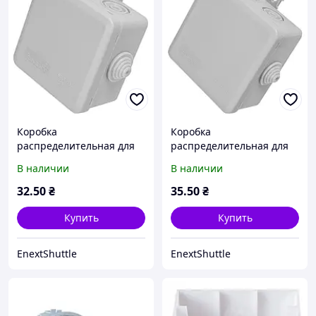
Коробка
Коробка
распределительная для
распределительная для
наружного монтажа
внешнего монтажа
В наличии
В наличии
e.db.stand.85.85.50u IP55
e.db.stand.100.100.50u
из полипропилена
IP55
32
.50
₴
35
.50
₴
Купить
Купить
EnextShuttle
EnextShuttle