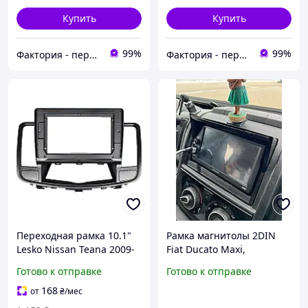
Купить
Купить
99%
99%
Фактория - персональная техника
Фактория - персональная техника
Переходная рамка 10.1"
Рамка магнитолы 2DIN
Lesko Nissan Teana 2009-
Fiat Ducato Maxi,
2012 (6435) для
переходная рамка для
Готово к отправке
Готово к отправке
магнитолы на авто
установки
Ниссан
автомагнитолы, фиат
168
от
₴
/мес
дукато макс 2 дин