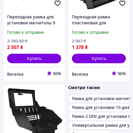
Переходная рамка для
Переходная рамка
установки магнитолы 9
пластиковая для
дюймов стильный
магнитолы 9 дюймов для
Готово к отправке
Готово к отправке
аксессуар для
установки в авто 2007-
обновления
2009 года FLAME
3 760
.50
₴
2 067
₴
аудиосистемы в авто
2 507
₴
1 378
₴
FLAME
Купить
Купить
96%
96%
Веселка
Веселка
Смотри также
Рамка для установки магнит
Рамка для установки 10 дюй
Рамка 2 DIN для установки м
Универсальная рамка для ус