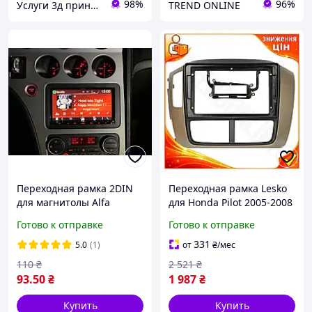
98%
96%
Услуги 3д принтера
TREND ONLINE
Переходная рамка 2DIN
Переходная рамка Lesko
для магнитолы Alfa
для Honda Pilot 2005-2008
Romeo 159 (2005 2011)
9 дюймов штампованный
Готово к отправке
Готово к отправке
адаптер установки
размер для установки
автомагнитолы
магнитолы TR-44
331
5.0
(1)
от
₴
/мес
110
₴
2 521
₴
93
.50
₴
1 987
₴
Купить
Купить