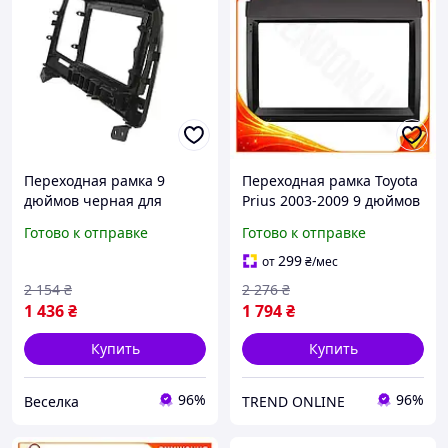
Переходная рамка 9
Переходная рамка Toyota
дюймов черная для
Prius 2003-2009 9 дюймов
магнитолы
Lesko для установки
Готово к отправке
Готово к отправке
универсальная установка
магнитолы
в авто с качественным
автомобильная рамка для
299
от
₴
/мес
звуком FLAME
а
2 154
₴
2 276
₴
1 436
₴
1 794
₴
Купить
Купить
96%
96%
Веселка
TREND ONLINE