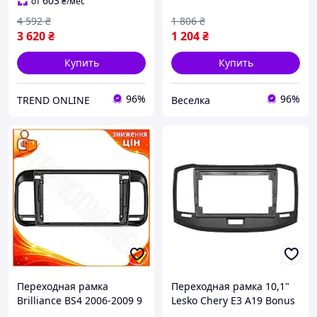
мультимедиа TR-44
черная FLAME
603
от
₴
/мес
4 592
₴
1 806
₴
3 620
₴
1 204
₴
Купить
Купить
96%
96%
TREND ONLINE
Веселка
Переходная рамка
Переходная рамка 10,1"
Brilliance BS4 2006-2009 9
Lesko Chery E3 A19 Bonus
дюймов для установки
2013-2017 (7297) для