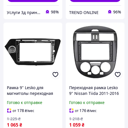
98%
96%
Услуги 3д принтера
TREND ONLINE
Рамка 9" Lesko для
Переходная рамка Lesko
магнитолы переходная
9" Nissan Tiida 2011-2016
Kia Rio (QB) K2 (QB) 2011-
(3003) для штатной
Готово к отправке
Готово к отправке
2017 (6857)
магнитолы авто Ниссан
178
176
от
₴
/мес
от
₴
/мес
1 225
₴
1 218
₴
1 065
₴
1 059
₴