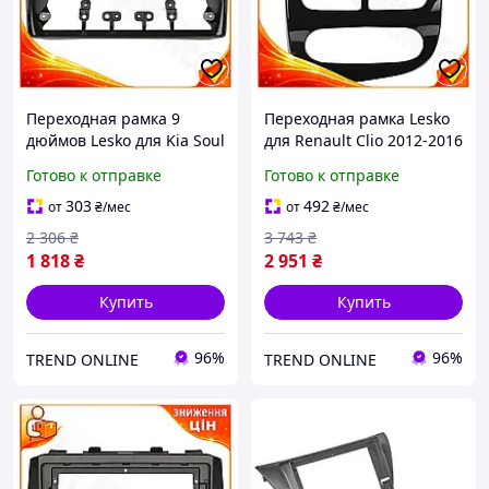
Переходная рамка 9
Переходная рамка Lesko
дюймов Lesko для Kia Soul
для Renault Clio 2012-2016
2011-2014 автомобильная
9 дюймов штатная рамка
Готово к отправке
Готово к отправке
рамка для установки
для установки магнитолы
магнитолы TR-44
пластик
303
492
от
₴
/мес
от
₴
/мес
2 306
₴
3 743
₴
1 818
₴
2 951
₴
Купить
Купить
96%
96%
TREND ONLINE
TREND ONLINE