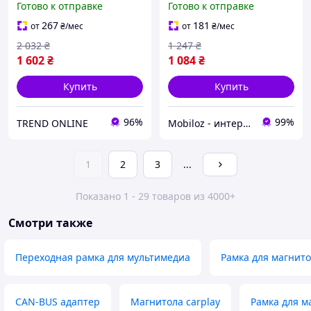
Готово к отправке
Готово к отправке
магнитолы рамка для
магнитолы 10шт
авто магнитолы TR-44
267
181
от
₴
/мес
от
₴
/мес
2 032
₴
1 247
₴
1 602
₴
1 084
₴
Купить
Купить
96%
99%
TREND ONLINE
Mobiloz - интернет-магазин Мобилоз
1
2
3
...
Показано 1 - 29 товаров из 4000+
Смотри также
Переходная рамка для мультимедиа
Рамка для магнит
CAN-BUS адаптер
Магнитола carplay
Рамка для м