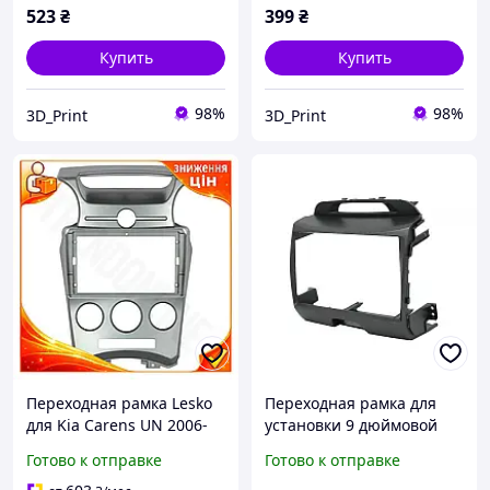
523
₴
399
₴
Купить
Купить
98%
98%
3D_Print
3D_Print
Переходная рамка Lesko
Переходная рамка для
для Kia Carens UN 2006-
установки 9 дюймовой
2012 9 дюймов панель
автомагнитолы в Kia
Готово к отправке
Готово к отправке
для магнитолы установка
Sportage 2010-2016