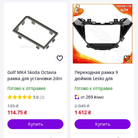
Golf MK4 Skoda Octavia
Переходная рамка 9
рамка для установки 2din
дюймов Lesko для
магнитолы 7018B и
Chevrolet Malibu 2015-
Готово к отправке
Готово к отправке
подобных размером
2022 монтажная рамка
178х100мм .
для магнитолы установка
269
5.0
(2)
от
₴
/мес
м
135
₴
2 045
₴
114
.75
₴
1 612
₴
Купить
Купить