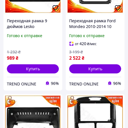
Переходная рамка 9
Переходная рамка Ford
дюймов Lesko
Mondeo 2010-2014 10
универсальная
дюймов Lesko для
Готово к отправке
Готово к отправке
пластиковая для
установки магнитолы
установки магнитолы в
рамка для авто TR-44
420
от
₴
/мес
авто TR-44
1 232
₴
3 199
₴
989
₴
2 522
₴
Купить
Купить
96%
96%
TREND ONLINE
TREND ONLINE