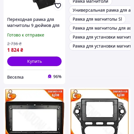
Рамка магнитоли
Универсальная рамка для ав
Рамка для магнитолы Sl
Переходная рамка для
магнитолы 9 дюймов для
Рамка для магнитолы для ав
автомобилей 1993-2018
Готово к отправке
Рамка для установки магнит
годов удобная установка
и стильный дизайн
2 736
₴
Рамка для установки магнит
FLAME
1 824
₴
Купить
96%
Веселка