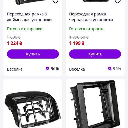
Переходная рамка 9
Переходная рамка
дюймов для установки
черная для установки
магнитолы в автомобиле
магнитолы Nissan
Готово к отправке
Готово к отправке
удобная и надежная для
Qashqai 2007-2014 без
улучшения звука FLAME
изменений интерьера
1 836
₴
1 798
.50
₴
FLAME
1 224
₴
1 199
₴
Купить
Купить
96%
96%
Веселка
Веселка