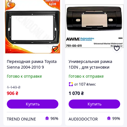
Переходная рамка Toyota
Универсальная рамка
Sienna 2004-2010 9
1DIN , для установки
дюймов Lesko для
магнитол на яхте,
Готово к отправке
Готово к отправке
установки магнитолы
AWM(781-00-011)
автомобильный
107
от
₴
/мес
1 149
₴
переходник
906
₴
1 070
₴
Купить
Купить
96%
99%
TREND ONLINE
AUDIODOCTOR