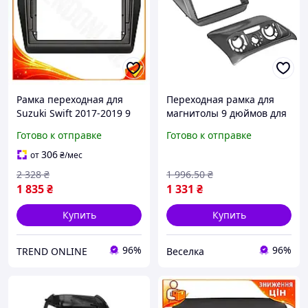
Рамка переходная для
Переходная рамка для
Suzuki Swift 2017-2019 9
магнитолы 9 дюймов для
дюймов Lesko штатная
установки в автомобиле
Готово к отправке
Готово к отправке
рамка для установки
2000-2010 года из АБС-
магнитолы автомоб
пластика FLAME
306
от
₴
/мес
2 328
₴
1 996
.50
₴
1 835
₴
1 331
₴
Купить
Купить
96%
96%
TREND ONLINE
Веселка