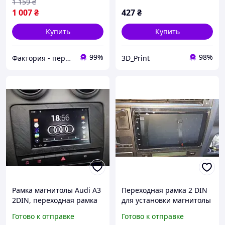
1 159
₴
1 007
₴
427
₴
Купить
Купить
99%
98%
Фактория - персональная техника
3D_Print
Рамка магнитолы Audi A3
Переходная рамка 2 DIN
2DIN, переходная рамка
для установки магнитолы
2DIN для установки
Volkswagen T4 Transporter
Готово к отправке
Готово к отправке
автомагнитолы Ауди А3