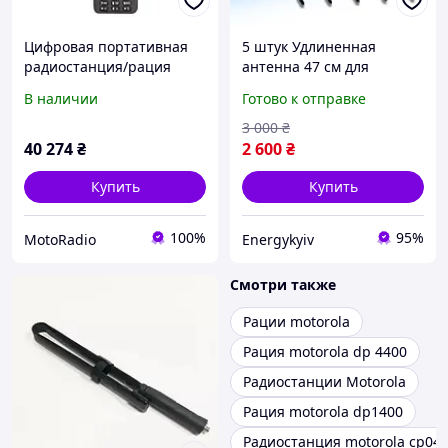
Цифровая портативная
5 штук Удлиненная
радиостанция/рация
антенна 47 см для
Motorola DP4800E, UHF,
радиостанций Motorola
В наличии
Готово к отправке
4W, FKP, AES-256
DP4800/DP4400/DP4600/D
(MDH56RDN9VA1AN)
P 4800e/DP 4400e/DP
3 000
₴
4600e
40 274
₴
2 600
₴
Купить
Купить
100%
95%
MotoRadio
Energykyiv
Смотри также
Рации motorola
Рация motorola dp 4400
Радиостанции Motorola
Рация motorola dp1400
Радиостанция motorola cp04