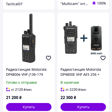
100%
"Multicam" інтернет магазин
Tactical07
Радиостанция Motorola
Радиостанция Motorola
DP4800e VHF (136-174
DP4800E VHF AES 256 +
МГц) шифрование
аккумулятор 3000 mAh с
Готово к отправке
В наличии
AES256, портативная
Type-C, рация Motorola,
рация Motorola
лицензия
2120
2230
от
₴
/мес
от
₴
/мес
MOTOTRBO
21 200
₴
22 300
₴
Купить
Купить