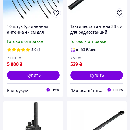
10 штук Удлиненная
Тактическая антена 33 см
антенна 47 см для
для радиостанций
радиостанций Motorola
MOTOROLA DP4800 /
Готово к отправке
Готово к отправке
DP4800/DP4400/DP4600/D
DP4400 / DP4600 / DP
P 4800e/DP 4400e/DP
4800e / DP 4400e / DP
53
5.0
(1)
от
₴
/мес
4600e
4600e
7 000
₴
750
₴
5 000
₴
529
₴
Купить
Купить
95%
100%
Energykyiv
"Multicam" інтернет магазин