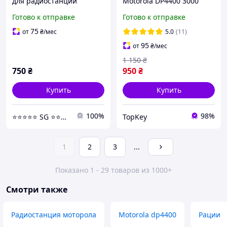
для радиостанций
Motorola DP4400 3000
MOTOROLA DP4800 /
mAh с USB-C Батарея на
Готово к отправке
Готово к отправке
DP4400 / DP4600 / DP
Радиостанцию Моторола
4800e / DP 4400e / DP
DP4800 DP4801 DP4400e
75
от
₴
/мес
5.0
(11)
4600e
95
от
₴
/мес
1 150
₴
750
₴
950
₴
Купить
Купить
100%
98%
⭐️⭐️⭐️⭐️⭐️ SG ⭐️⭐️⭐️⭐️⭐️
TopKey
1
2
3
...
Показано 1 - 29 товаров из 1000+
Смотри также
Радиостанция моторола
Motorola dp4400
Рации