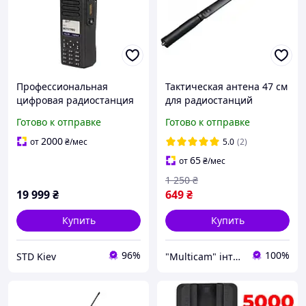
Профессиональная
Тактическая антена 47 см
цифровая радиостанция
для радиостанций
Motorola DP4800e VHF
MOTOROLA DP4800 /
Готово к отправке
Готово к отправке
(136 174 MHz) AES256
DP4400 / DP4600 / DP
Bluetooth Wi-Fi GPS
4800e / DP 4400e / DP
2000
от
₴
/мес
5.0
(2)
4600e
65
от
₴
/мес
1 250
₴
19 999
₴
649
₴
Купить
Купить
96%
100%
STD Kiev
"Multicam" інтернет магазин