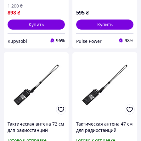
DP4800e DP4400e DP4600e
P 4800e/DP 4400e/DP
1 200
₴
(трос)
4600e
898
₴
595
₴
Купить
Купить
96%
98%
Kupysobi
Pulse Power
Тактическая антена 72 см
Тактическая антена 47 см
для радиостанций
для радиостанций
MOTOROLA DP4800 /
MOTOROLA DP4800 /
Готово к отправке
Готово к отправке