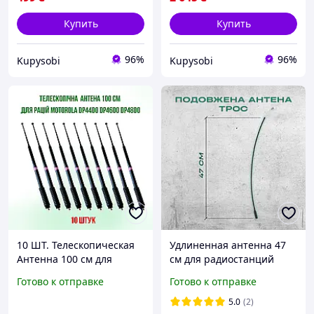
Купить
Купить
96%
96%
Kupysobi
Kupysobi
10 ШТ. Телескопическая
Удлиненная антенна 47
Антенна 100 см для
см для радиостанций
радиостанций
Motorola DP4800 DP4400
Готово к отправке
Готово к отправке
MOTOROLA
DP4600 DP4800e DP4400e
DP4800,DP4400,DP4600,DP
DP4600e (трос)
5.0
(2)