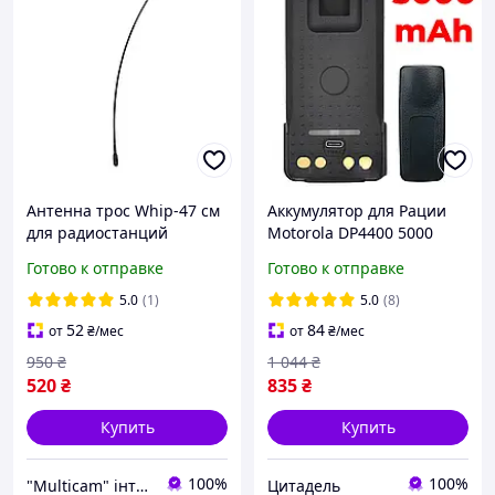
Антенна трос Whip-47 см
Аккумулятор для Рации
для радиостанций
Motorola DP4400 5000
Motorola
mAh с USB-C Батарея на
Готово к отправке
Готово к отправке
DP4800/DP4400/DP4600/D
Радиостанцию Моторола
P 4800e/DP 4400e/DP
DP4800 DP4600 DP4400e +
5.0
(1)
5.0
(8)
4600e
клипса
52
84
от
₴
/мес
от
₴
/мес
950
₴
1 044
₴
520
₴
835
₴
Купить
Купить
100%
100%
"Multicam" інтернет магазин
Цитадель