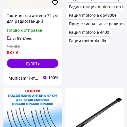
Радиостанция motorola dp14
Рация motorola dp4800e
Тактическая антена 72 см
для радиостанций
Профессиональные радиоста
MOTOROLA DP4800 /
Готово к отправке
Рация motorola 4400
DP4400 / DP4600 / DP
4800e / DP 4400e / DP
89
от
₴
/мес
Рации motorola tlkr
4600e
1 350
₴
887
₴
Купить
100%
"Multicam" інтернет магазин