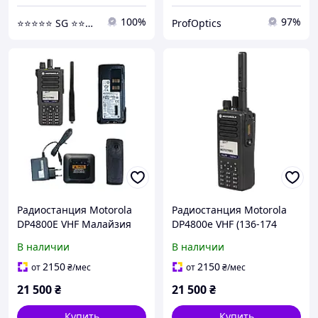
100%
97%
⭐️⭐️⭐️⭐️⭐️ SG ⭐️⭐️⭐️⭐️⭐️
ProfOptics
Радиостанция Motorola
Радиостанция Motorola
DP4800E VHF Малайзия
DP4800e VHF (136-174
МГц) шифрование
В наличии
В наличии
AES256, портативная
рация Motorola
2150
2150
от
₴
/мес
от
₴
/мес
MOTOTRBO для ЗСУ |
21 500
₴
21 500
₴
Перевірений перед
Купить
Купить