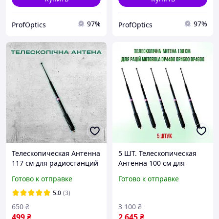
97%
97%
ProfOptics
ProfOptics
Телескопическая Антенна
5 ШТ. Телескопическая
117 см для радиостанций
Антенна 100 см для
MOTOROLA
радиостанций
Готово к отправке
Готово к отправке
DP4800,DP4400,DP4600,DP
MOTOROLA
4800e,DP4400e, DP4600e
DP4800,DP4400,DP4600,DP
5.0
(3)
4800e,DP4400e, DP4600e
650
₴
3 100
₴
499
₴
2 645
₴