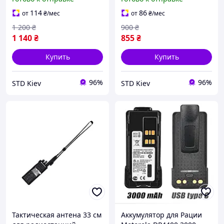
DP4400 / DP4600 / DP
DP4400 / DP4600 / DP
4800e / DP 4400e / DP
4800e / DP 4400e / DP
114
86
от
₴
/мес
от
₴
/мес
4600e
4600e
1 200
₴
900
₴
1 140
₴
855
₴
Купить
Купить
96%
96%
STD Kiev
STD Kiev
Тактическая антена 33 см
Аккумулятор для Рации