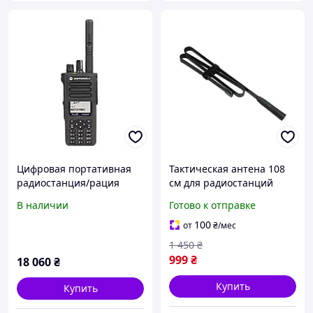
Цифровая портативная
Тактическая антена 108
радиостанция/рация
см для радиостанций
Motorola DP4800E, VHF,
MOTOROLA DP4800 /
В наличии
Готово к отправке
5W, FKP, AES-256
DP4400 / DP4600 / DP
(MDH56JDN9VA1AN) (Б/У)
4800e / DP 4400e / DP
100
от
₴
/мес
+2 АКБ
4600e
1 450
₴
999
₴
18 060
₴
Купить
Купить