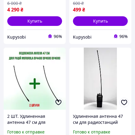
4800e,DP4400e, DP4600e
6 000
₴
600
₴
4 290
₴
499
₴
Купить
Купить
96%
96%
Kupysobi
Kupysobi
2 ШТ. Удлиненная
Удлиненная антенна 47
антенна 47 см для
см для радиостанций
радиостанций Motorola
Motorola
Готово к отправке
Готово к отправке
DP4800 DP4400 DP4600
DP4800/DP4400/DP4600/D