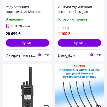
Радиостанция
2 штуки Удлиненная
портативная Motorola
антенна 47 см для
DP4800E VHF 2450 mAh
радиостанций Motorola
В наличии
Готово к отправке
AES256 1000 каналов
DP4800/DP4400/DP4600/D
P 4800e/DP 4400e/DP
2070
от
₴
/мес
1 400
₴
4600e
20 699
₴
1 100
₴
Купить
Купить
96%
95%
Интернет магазин Store7
Energykyiv