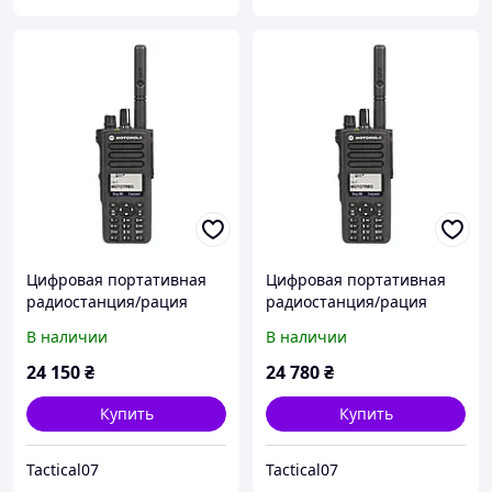
Цифровая портативная
Цифровая портативная
радиостанция/рация
радиостанция/рация
Motorola DP4800E, VHF,
Motorola DP4800E, VHF,
В наличии
В наличии
5W, FKP
5W, FKP, AES-256
(MDH56JDN9VA1AN)
(MDH56JDN9VA1AN)
24 150
₴
24 780
₴
Купить
Купить
Tactical07
Tactical07