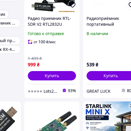
чик
Радио приемник RTL-
Радиоприёмник
Dsp радиоприемник xhdata d-808 с чехлом
SDR V2 RTL2832U
портативный
FC0013 USB 22-1100
аккумуляторный PX-5
Готово к отправке
В наличии
МГц широкополосный
FM радио с USB
Широкополосный приемник
радиоприемник DVB-T
выходом HR4V8287LA
100
от
₴
/мес
тюнер сканер частот
Радиоприемник RX-455S
1 499
₴
999
₴
539
₴
Купить
Купить
93%
8
⭐️⭐️⭐️⭐️⭐️ Lots24.com.ua
GREAT LUCK