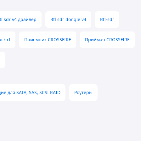
tl sdr v4 драйвер
Rtl sdr dongle v4
Rtl-sdr
ck rf
Приемник CROSSFIRE
Приймач CROSSFIRE
е для SATA, SAS, SCSI RAID
Роутеры