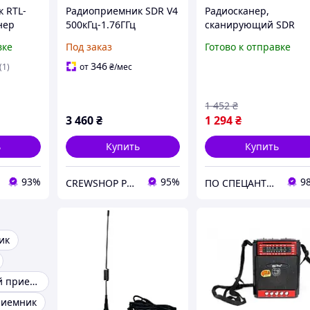
 RTL-
Радиоприемник SDR V4
Радиосканер,
нер
500кГц-1.76ГГц
сканирующий SDR
канер
RTL2832U R828D с
радиоприемник 24 М
вке
Под заказ
Готово к отправке
1.77ГГц
антенной
- 1.7 ГГц RTL2832U
 FM AM
FC0012SP c антенной,
346
(1)
от
₴
/мес
пультом и диском
1 452
₴
3 460
₴
1 294
₴
ь
Купить
Купить
93%
95%
9
CREWSHOP PRO
ПО СПЕЦАНТЕНИ Зв'язок без перешкод!
ик
Транзисторный приемник
риемник