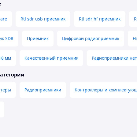
е
ware
Rtl sdr usb приемник
Rtl sdr hf приемник
R
ик SDR
Приемник
Цифровой радиоприемник
Ha
18 мм
Качественный приемник
Радиоприемники нет
категории
птеры
Радиоприемники
Контроллеры и комплектующи