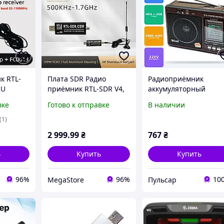
к RTL-
Плата SDR Радио
Радиоприёмник
2U
приёмник RTL-SDR V4,
аккумуляторный
1100
RTL2832U R828D,
всеволновый работае
вке
Готово к отправке
В наличии
лосный
500кГц 1.76ГГц, АЦП
от сети 220V и
к DVB-T
8бит сканер частот
батареек 4*R20 MP3
(1)
част
USB FM 88-108MHz
2 999
.99
₴
767
₴
радио Golon RX-9966
UAR
ь
Купить
Купить
96%
96%
10
MegaStore
Пульсар