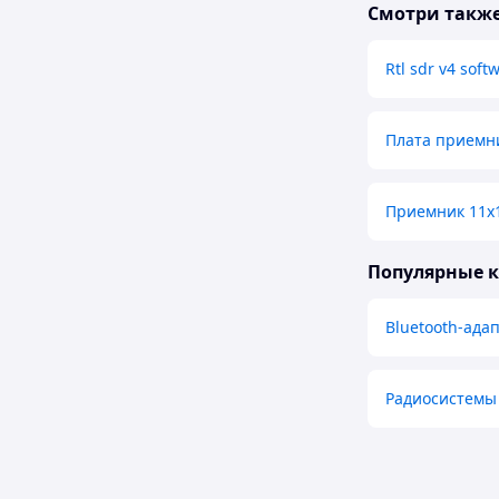
Смотри такж
Rtl sdr v4 soft
Плата приемн
Приемник 11х
Популярные 
Bluetooth-ада
Радиосистемы