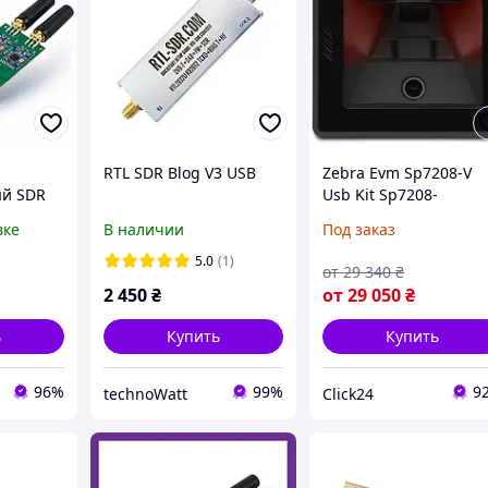
RTL SDR Blog V3 USB
Zebra Evm Sp7208-V
ый SDR
Usb Kit Sp7208-
4
Sv00004Zzww Cba-U21
вке
В наличии
Под заказ
348 387-
S07Zbr
ц и 2.4
SP7208SV4U2100AZW
5.0
(1)
от
29 340
₴
F24L01
(на Заказ)
2 450
₴
от
29 050
₴
 две
ь
Купить
Купить
96%
99%
9
technoWatt
Click24