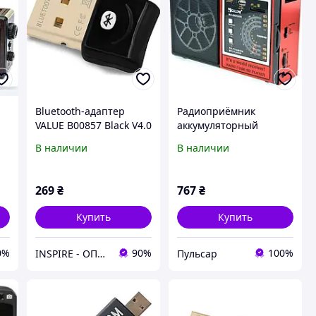
Bluetooth-адаптер
Радиоприёмник
VALUE B00857 Black V4.0
аккумуляторный
т
USB, CSR8510 RTL
всеволновый работает
В наличии
В наличии
от сети 220V и
батареек 4*R20 MP3
USB FM 64-108MHz
269
₴
767
₴
радио
Купить
Купить
0%
90%
100%
INSPIRE - ОПТОВІ ПРОДАЖІ ТА БЕЗГОТІВКА ДЛЯ БІЗНЕСУ
Пульсар