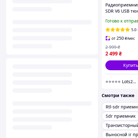
Радиоприемник
SDR V6 USB тю
антенна SDR с
Готово к отпра
частот 100кГц-
АЦП приемник
5.0
SSB RTL SDR6
250
от
₴
/мес
2 999
₴
2 499
₴
Купит
⭐️⭐️⭐️⭐️⭐️ Lots24.com.ua
Смотри также
Rtl-sdr приемн
Sdr приемник
Выносной ir п