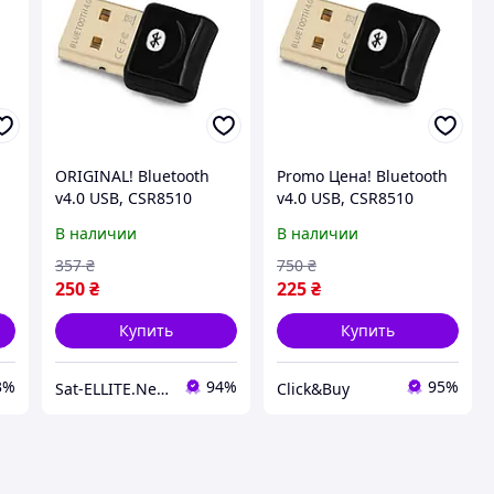
ORIGINAL! Bluetooth
Promo Цена! Bluetooth
v4.0 USB, CSR8510
v4.0 USB, CSR8510
черный RTL - Утенство!
черный RTL - только на
В наличии
В наличии
Гарантия!
ZaGrosh.com.ua
MegaTorg.com.ua
357
₴
750
₴
250
₴
225
₴
Купить
Купить
3%
94%
95%
Sat-ELLITE.Net ➤ ИНТЕРНЕТ-СУПЕРМАРКЕТ
Click&Buy