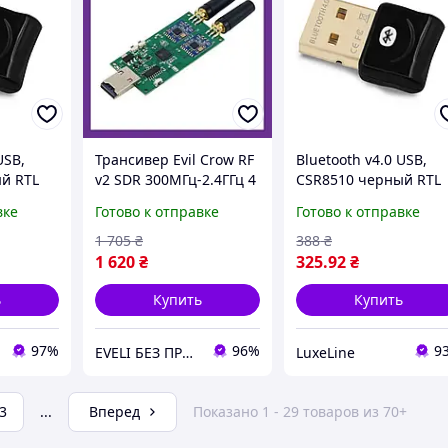
USB,
Трансивер Evil Crow RF
Bluetooth v4.0 USB,
й RTL
v2 SDR 300МГц-2.4ГГц 4
CSR8510 черный RTL
диапазона, модули
вке
Готово к отправке
Готово к отправке
2xCC1101 и NRF24L01, 2
антенны, USB Type-A
1 705
₴
388
₴
1 620
₴
325
.92
₴
ь
Купить
Купить
97%
96%
9
EVELI БЕЗ ПРЕДОПЛАТ
LuxeLine
3
...
Вперед
Показано 1 - 29 товаров из 70+