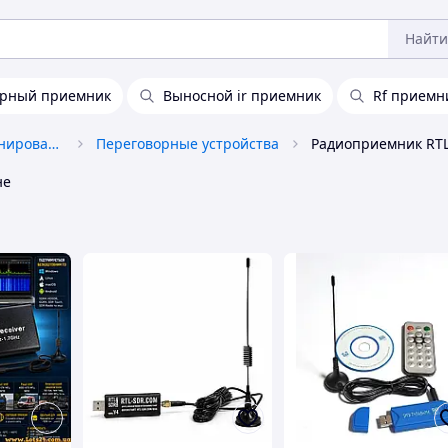
Найти
орный приемник
Выносной ir приемник
Rf приемн
Средства связи и позиционирования
Переговорные устройства
Радиоприемник RTL
не