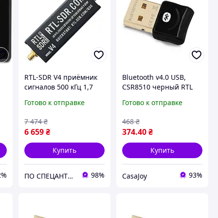
RTL-SDR V4 приёмник
Bluetooth v4.0 USB,
сигналов 500 кГц 1,7
CSR8510 черный RTL
-
ГГц RTL2832U ADC chip,
Готово к отправке
Готово к отправке
R828D tuner, 1PPM
TCXO, SMA-female
7 474
₴
468
₴
(831679)
6 659
₴
374
.40
₴
Купить
Купить
2%
98%
93%
ПО СПЕЦАНТЕНИ Зв'язок без перешкод!
CasaJoy