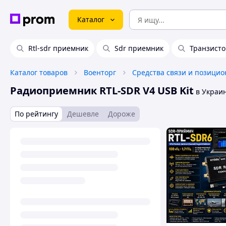
Каталог
Rtl-sdr приемник
Sdr приемник
Транзист
Каталог товаров
Военторг
Радиоприемник RTL-SDR V4 USB Kit
в Украи
По рейтингу
Дешевле
Дороже