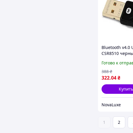
Bluetooth v4.0 
CSR8510 черны
Готово к отпра
388
₴
322
.04
₴
Купит
NovaLuxe
1
2