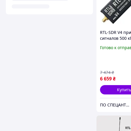
RTL-SDR V4 пр
сигналов 500 кГ
ГГц RTL2832U A
Готово к отпра
R828D tuner, 1
TCXO, SMA-fem
7 474
₴
6 659
₴
Купит
ПО СПЕЦАНТЕНИ Зв'язок без перешкод!