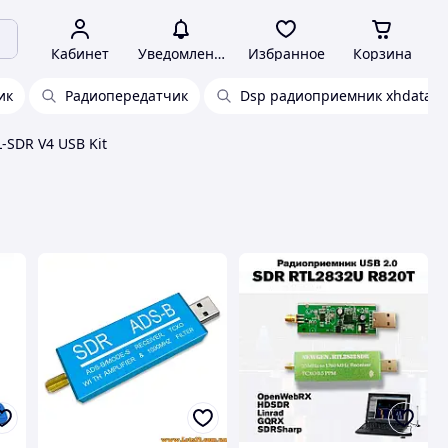
Кабинет
Уведомления
Избранное
Корзина
ик
Радиопередатчик
Dsp радиоприемник xhdata d-
-SDR V4 USB Kit