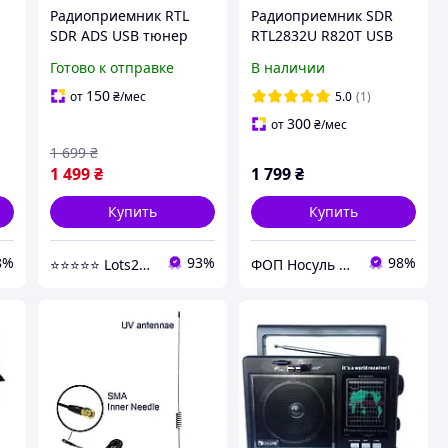
Радиоприемник RTL
Радиоприемник SDR
SDR ADS USB тюнер
RTL2832U R820T USB
Гц
SDR приемник сканер
2.0 (100 KHZ - 1.7 GHz)
Готово к отправке
В наличии
частот RTL2832U с
SDRSharp OpenWebRX
усилителем RF и
HDSDR SDR-Radio
150
от
₴
/мес
5.0
(1)
фильтром 1090 MHz
Linrad GQRX SD
300
от
₴
/мес
1 699
₴
1 499
₴
1 799
₴
Купить
Купить
8%
93%
98%
⭐️⭐️⭐️⭐️⭐️ Lots24.com.ua
ФОП Носуль С. А. работает nosul.com.ua