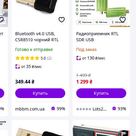
ет
Bluetooth v4.0 USB,
Радиоприемник RTL
CSR8510 чорний RTL
SDR USB
h
florentia
широкополосный
Готово к отправке
Под заказ
й
приемник RTL2832U
R820T2 0.5PPM TCXO
130
5.0
(2)
от
₴
/мес
RTL SDR радиосканер
35
от
₴
/мес
25-1760МГц AM FM
1 499
₴
NFM USB LSB тюн
349
.44
₴
1 299
₴
Купить
Купить
0%
99%
93%
mbbm.com.ua
⭐️⭐️⭐️⭐️⭐️ Lots24.com.ua