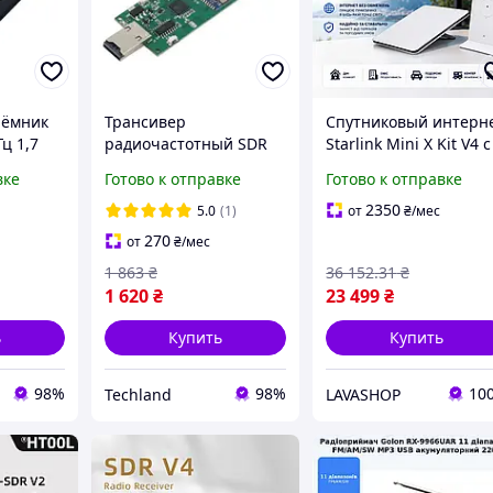
иёмник
Трансивер
Спутниковый интерн
ц 1,7
радиочастотный SDR
Starlink Mini X Kit V4 с
DC chip,
4диапазона
Router Mini Wi-Fi Mes
вке
Готово к отправке
Готово к отправке
PPM
300МГц-2.4ГГц, Evil
комплект спутниково
ale
Crow RF v2, USB 2.0,
связи для дома авто
2350
5.0
(1)
от
₴
/мес
CC1101
путешествий
270
от
₴
/мес
1 863
₴
36 152
.31
₴
1 620
₴
23 499
₴
ь
Купить
Купить
98%
98%
10
Techland
LAVASHOP