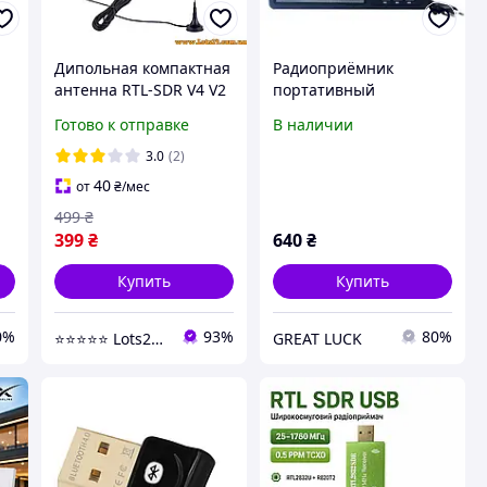
Дипольная компактная
Радиоприёмник
антенна RTL-SDR V4 V2
портативный
1S
SMA male для
аккумуляторный RX-
Готово к отправке
В наличии
приемника RTL2832U
99UAR FM радио с USB
FC0013 R820T2 SDR
выходом 956HNJ8S4V
3.0
(2)
тюнер радиосканер
40
от
₴
/мес
499
₴
399
₴
640
₴
Купить
Купить
0%
93%
80%
⭐️⭐️⭐️⭐️⭐️ Lots24.com.ua
GREAT LUCK