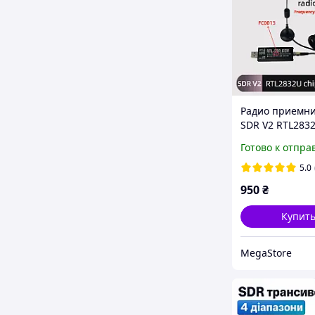
Радио приемни
SDR V2 RTL283
FC0013 USB 22-
Готово к отпра
МГц широкопо
радиоприемни
5.0
тюнер сканер 
950
₴
Купит
MegaStore