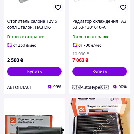
Отопитель салона 12V 5
Радиатор охлаждения ГАЗ
сопл Эталон, ПАЗ DK-
53 53-1301010-А
270754740-7091-12
Готово к отправке
Готово к отправке
250
706
от
₴
/мес
от
₴
/мес
10 090
₴
2 500
₴
7 063
₴
Купить
Купить
99%
90%
АВТОПЛАСТ
🇺🇦AutoHype🇺🇦