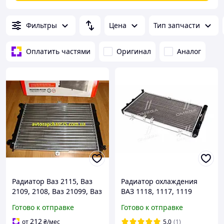
Фильтры
Цена
Тип запчасти
Оплатить частями
Оригинал
Аналог
Радиатор Ваз 2115, Ваз
Радиатор охлаждения
2109, 2108, Ваз 21099, Ваз
ВАЗ 1118, 1117, 1119
2113, Ваз 2114 (инжектор)
Калина (Дорожная Карта)
Готово к отправке
Готово к отправке
Дорожная карта, Украина
1118-1301012
212
от
₴
/мес
5.0
(1)