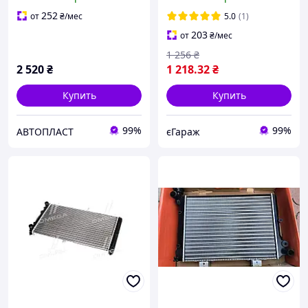
252
от
₴
/мес
5.0
(1)
203
от
₴
/мес
1 256
₴
2 520
₴
1 218
.32
₴
Купить
Купить
99%
99%
АВТОПЛАСТ
єГараж