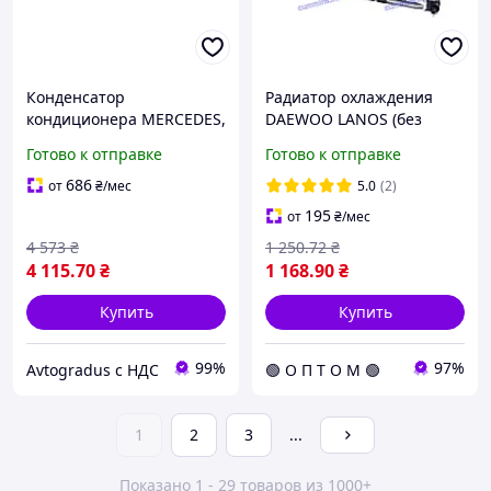
Конденсатор
Радиатор охлаждения
кондиционера MERCEDES,
DAEWOO LANOS (без
VW (пр-во AVA) VNA5277D
кондиционера) 96351263
Готово к отправке
Готово к отправке
686
от
₴
/мес
5.0
(2)
195
от
₴
/мес
4 573
₴
1 250
.72
₴
4 115
.70
₴
1 168
.90
₴
Купить
Купить
99%
97%
Avtogradus с НДС
🟢 О П Т О М 🟢
1
2
3
...
Показано 1 - 29 товаров из 1000+