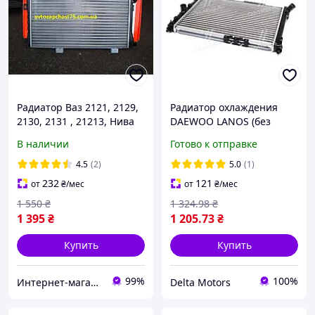
Радиатор Ваз 2121, 2129,
Радиатор охлаждения
2130, 2131 , 21213, Нива
DAEWOO LANOS (без
(производитель
кондиционера), 96351263
В наличии
Готово к отправке
Дорожная карта, Харьков)
4.5
(2)
5.0
(1)
232
121
от
₴
/мес
от
₴
/мес
1 550
₴
1 324
.98
₴
1 395
₴
1 205
.73
₴
Купить
Купить
99%
100%
Интернет-магазин автозапчастей
Delta Motors