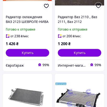
Радиатор охлаждения
Радиатор Ваз 2110 , Ваз
ВАЗ 2123 ШЕВРОЛЕ-НИВА
2111, Ваз 2112
(ДК) 2123-1301012 2123-
карбюратор (Дорожная
Готово к отправке
Готово к отправке
1301012
карта, Харьков, Украина)
238
200
от
₴
/мес
от
₴
/мес
1 426
₴
1 200
₴
Купить
Купить
99%
99%
ЄвроГараж
Интернет-магазин автозапчастей