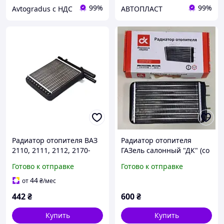
99%
99%
Avtogradus с НДС
АВТОПЛАСТ
Радиатор отопителя ВАЗ
Радиатор отопителя
2110, 2111, 2112, 2170-
ГАЗель салонный "ДК" (со
2172 алюминиевый 2-х
шпилькой) (Рута, ИЖ
Готово к отправке
Готово к отправке
рядный 2111-8101060
2126, 2127D)
44
от
₴
/мес
442
₴
600
₴
Купить
Купить