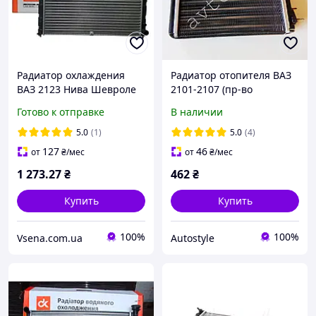
Радиатор охлаждения
Радиатор отопителя ВАЗ
ВАЗ 2123 Нива Шевроле
2101-2107 (пр-во
(ДК)
Дорожная Карта) 2101-
Готово к отправке
В наличии
8101050
5.0
(1)
5.0
(4)
127
46
от
₴
/мес
от
₴
/мес
1 273
.27
₴
462
₴
Купить
Купить
100%
100%
Vsena.com.ua
Autostyle