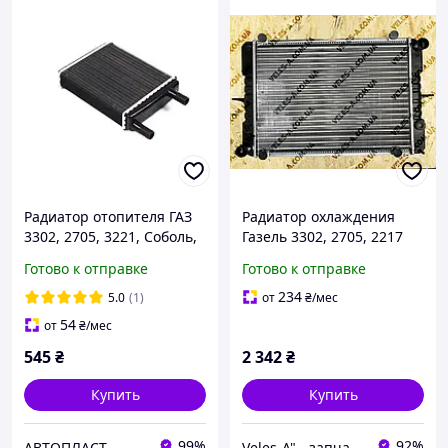
Радиатор отопителя ГАЗ
Радиатор охлаждения
3302, 2705, 3221, Соболь,
Газель 3302, 2705, 2217
Валдай d18 мм,
крепление ухо 3-рядный
Готово к отправке
Готово к отправке
алюминий, 2 ряда 3302-
алюминиевый ДК
8101060-10
234
5.0
(1)
от
₴
/мес
54
от
₴
/мес
545
₴
2 342
₴
Купить
Купить
99%
92%
АВТОПЛАСТ
Veles-A" - запчасти Ваз, Таврия, Ланос, Сенс, Славута, по выгодным ценам!