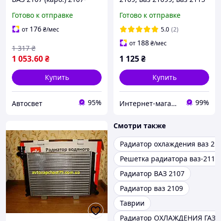
1301010
(карбюраторный
Готово к отправке
Готово к отправке
двигатель) Дорожная
карта, Харьков
176
от
₴
/мес
5.0
(2)
188
от
₴
/мес
1 317
₴
1 053
.60
₴
1 125
₴
Купить
Купить
95%
99%
Автосвет
Интернет-магазин автозапчастей
Смотри также
Радиатор охлаждения ваз 21
Решетка радиатора ваз-2110
Радиатор ВАЗ 2107
Радиатор ваз 2109
Таврии
Радиатор ОХЛАЖДЕНИЯ ГАЗЕ