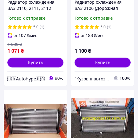
Радиатор охлаждения
Радиатор охлаждения
ВАЗ 2110, 2111, 2112
ВАЗ 2106 (Дорожная
(инжектор) (Дорожная
карта)
Готово к отправке
Готово к отправке
карта) 2112-1301012-10
5.0
(1)
5.0
(1)
107
183
от
₴
/мес
от
₴
/мес
1 530
₴
1 071
₴
1 100
₴
Купить
Купить
90%
100%
🇺🇦AutoHype🇺🇦
"Кузовні автозапчастини"