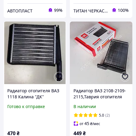
99%
100%
АВТОПЛАСТ
ТИТАН ЧЕРКАСИ ЗАПЧАСТИНИ
Радиатор отопителя ВАЗ
Радиатор ВАЗ 2108-2109-
1118 Калина "ДК"
2115,Таврия отопителя
(пр-во Дорожная Карта)
Готово к отправке
В наличии
2108-8101060
5.0
(2)
45
от
₴
/мес
470
₴
449
₴