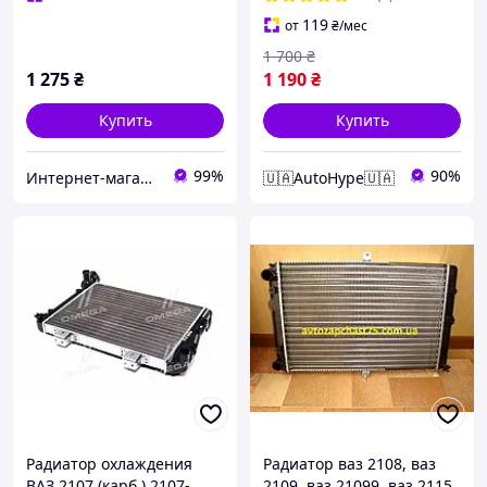
119
от
₴
/мес
1 700
₴
1 275
₴
1 190
₴
Купить
Купить
99%
90%
Интернет-магазин автозапчастей
🇺🇦AutoHype🇺🇦
Радиатор охлаждения
Радиатор ваз 2108, ваз
ВАЗ 2107 (карб.) 2107-
2109, ваз 21099, ваз 2115