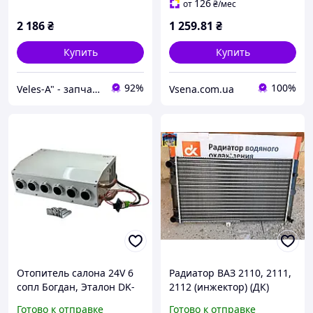
126
от
₴
/мес
2 186
₴
1 259
.81
₴
Купить
Купить
92%
100%
Veles-A" - запчасти Ваз, Таврия, Ланос, Сенс, Славута, по выгодным ценам!
Vsena.com.ua
Отопитель салона 24V 6
Радиатор ВАЗ 2110, 2111,
сопл Богдан, Эталон DK-
2112 (инжектор) (ДК)
270754740-7093-24
2112-1301012-10
Готово к отправке
Готово к отправке