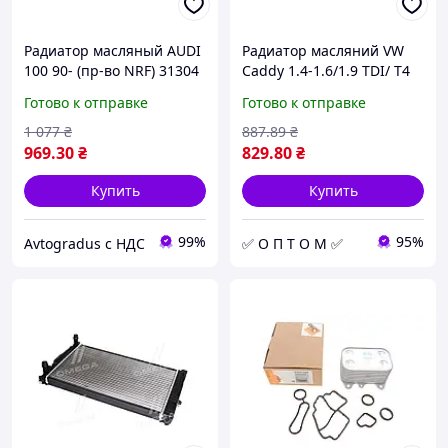
Радиатор масляный AUDI
Радиатор масляний VW
100 90- (пр-во NRF) 31304
Caddy 1.4-1.6/1.9 TDI/ T4
1.9-2.5 TDI
Готово к отправке
Готово к отправке
(теплообминник) NRF
31304 (opt-om)
1 077
₴
887
.89
₴
969
.30
₴
829
.80
₴
Купить
Купить
99%
95%
Avtogradus с НДС
✅ О П Т О М ✅