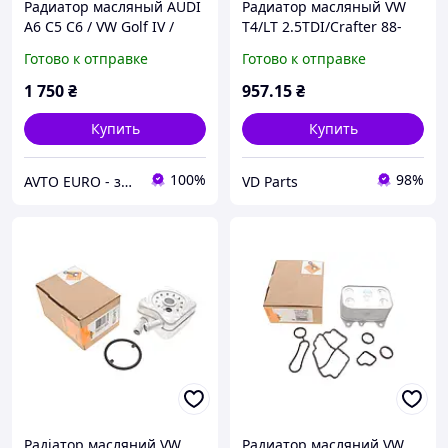
Радиатор масляный AUDI
Радиатор масляный VW
A6 C5 C6 / VW Golf IV /
T4/LT 2.5TDI/Crafter 88-
Passat / T5 1.9TDI (028 117
136PS (теплообменник),
Готово к отправке
Готово к отправке
021)
NRF 31305
1 750
₴
957
.15
₴
Купить
Купить
100%
98%
AVTO EURO - запчастини та автомобільні товари
VD Parts
Радіатор масляний VW
Радиатор масляний VW