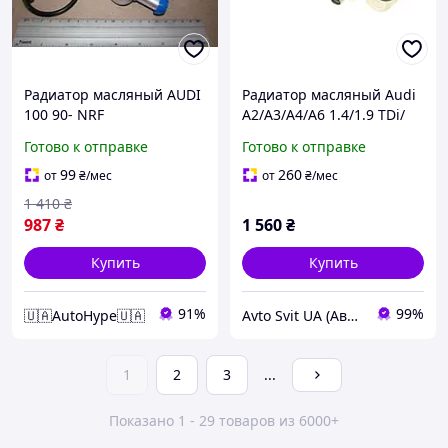
Радиатор масляный AUDI
Радиатор масляный Audi
100 90- NRF
A2/A3/A4/A6 1.4/1.9 TDi/
1.8 i (теплообменник) Ауді
Готово к отправке
Готово к отправке
А2/А3/А4/А6 Бельгия
99
260
от
₴
/мес
от
₴
/мес
1 410
₴
987
₴
1 560
₴
Купить
Купить
91%
99%
🇺🇦AutoHype🇺🇦
Avto Svit UA (Авто Світ ЮА) - Ваш Світ Автозапчастин
1
2
3
...
Показано 1 - 29 товаров из 6000+