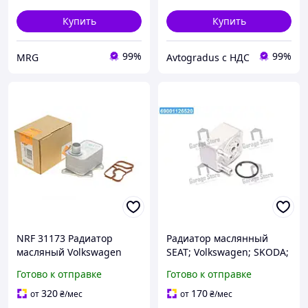
Купить
Купить
99%
99%
MRG
Avtogradus с НДС
NRF 31173 Радиатор
Радиатор маслянный
масляный Volkswagen
SEAT; Volkswagen; SKODA;
Passat B7, Sharan, Golf VI,
AUDI (пр-во NRF) 31168
Готово к отправке
Готово к отправке
Jetta IV, Tiguan, Passat CC
B6
320
170
от
₴
/мес
от
₴
/мес