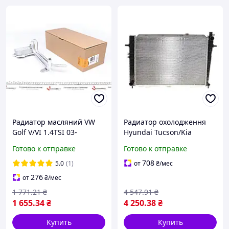
Радиатор масляний VW
Радиатор охолодження
Golf V/VI 1.4TSI 03-
Hyundai Tucson/Kia
13/Passat 1.4TSI 07-
Sportage 2.0 CRDi 04-10
Готово к отправке
Готово к отправке
10/1.6FSI 05-08
NRF 550294 (opt-om)
(теплообминник) NRF
708
5.0
(1)
от
₴
/мес
31261
276
от
₴
/мес
1 771
.21
₴
4 547
.91
₴
1 655
.34
₴
4 250
.38
₴
Купить
Купить