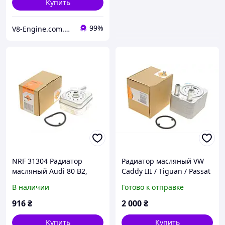
Купить
99%
V8-Engine.com.ua Авто-расходники
NRF 31304 Радиатор
Радиатор масляный VW
масляный Audi 80 B2,
Caddy III / Tiguan / Passat
Coupe B2, 80 B3, Quattro,
1.9-2.0 TDI 07-10 / T5 3.2
В наличии
Готово к отправке
Coupe B3, 100 C4, 80 B4
V6 03-09 (038 117 021)
916
₴
2 000
₴
Купить
Купить