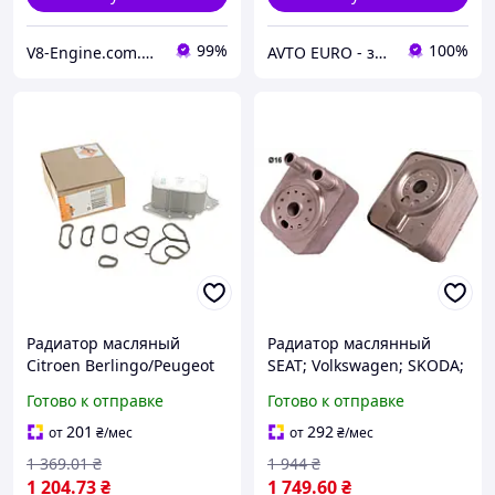
99%
100%
V8-Engine.com.ua Авто-расходники
AVTO EURO - запчастини та автомобільні товари
Радиатор масляный
Радиатор маслянный
Citroen Berlingo/Peugeot
SEAT; Volkswagen; SKODA;
Partner/Expert/Fiat Scudo
AUDI (пр-во NRF) 31168
Готово к отправке
Готово к отправке
1.6hdi 07-
(теплообменник)
201
292
от
₴
/мес
от
₴
/мес
1 369
.01
₴
1 944
₴
1 204
.73
₴
1 749
.60
₴