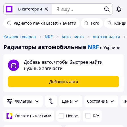
В категории
Радиатор печки Lacetti Лачетти
Ford
Конди
Каталог товаров
NRF
Авто - мото
Автозапчасти
Радиаторы автомобильные
NRF
в Украине
Добавь авто, чтобы быстрее найти
нужные запчасти
Добавить авто
Фильтры
Цена
Состояние
Т
Оплатить частями
Новое
Б/У