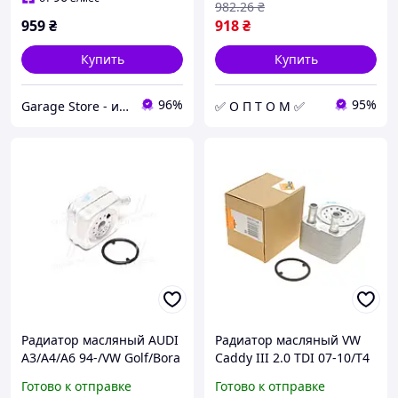
982
.26
₴
959
₴
918
₴
Купить
Купить
96%
95%
Garage Store - интернет магазин автозапчастей.
✅ О П Т О М ✅
Радиатор масляный AUDI
Радиатор масляный VW
A3/A4/A6 94-/VW Golf/Bora
Caddy III 2.0 TDI 07-10/T4
83- NRF код 31305
3.2 V6 03-09
Готово к отправке
Готово к отправке
(теплообменник), NRF