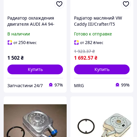
Радиатор охлаждения
Радіатор масляний VW
двигателя AUDI A4 94-
Caddy III/Crafter/T5
(пр-во NRF) ji
(теплообмінник)
В наличии
Готово к отправке
250
282
от
₴
/мес
от
₴
/мес
1 923
.37
₴
1 502
₴
1 692
.57
₴
Купить
Купить
97%
99%
Запчастини 24/7
MRG