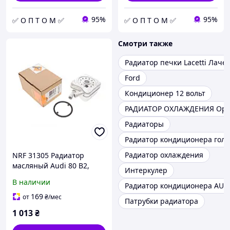
95%
95%
✅ О П Т О М ✅
✅ О П Т О М ✅
Смотри также
Радиатор печки Lacetti Лаче
Ford
Кондиционер 12 вольт
РАДИАТОР ОХЛАЖДЕНИЯ Opel
Радиаторы
Радиатор кондиционера голь
Радиатор охлаждения
NRF 31305 Радиатор
масляный Audi 80 B2,
Интеркулер
Coupe B2, 80 B3, Quattro,
В наличии
Радиатор кондиционера AUD
Coupe B3, 100 C4, 80 B4
169
от
₴
/мес
Патрубки радиатора
1 013
₴