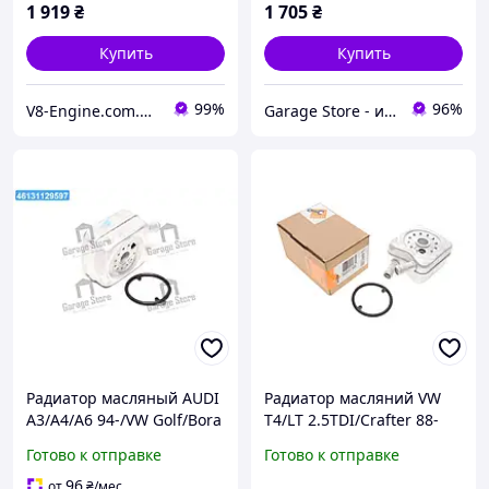
1 919
₴
1 705
₴
Купить
Купить
99%
96%
V8-Engine.com.ua Авто-расходники
Garage Store - интернет магазин автозапчастей.
Радиатор масляный AUDI
Радиатор масляний VW
A3/A4/A6 94-/VW Golf/Bora
T4/LT 2.5TDI/Crafter 88-
83- (пр-во NRF) 31305
136PS (теплообминник)
Готово к отправке
Готово к отправке
NRF 31305 (opt-om)
96
от
₴
/мес