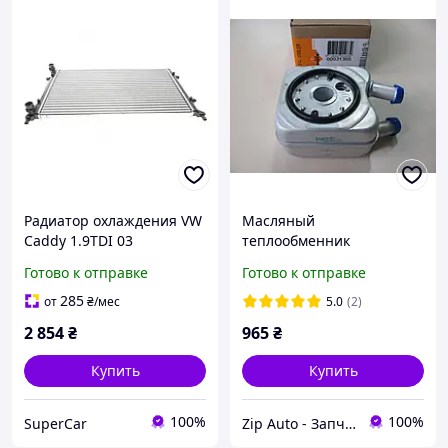
Радиатор охлаждения VW
Масляный
Caddy 1.9TDI 03
теплообменник
охладитель Volkswagen T4
Готово к отправке
Готово к отправке
| NRF 31305
285
от
₴
/мес
5.0
(2)
2 854
₴
965
₴
Купить
Купить
100%
100%
SuperCar
Zip Auto - Запчасти для микроавтобусов