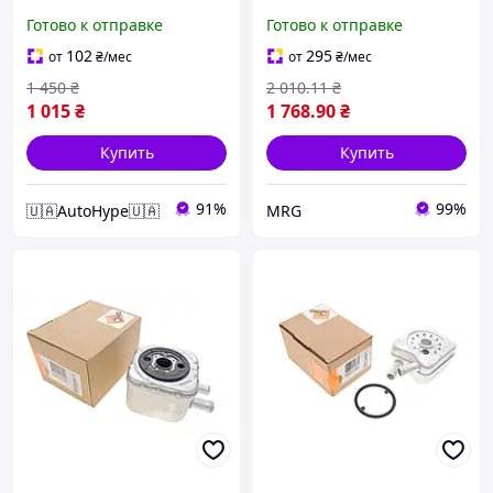
83- NRF
3.2 V6 03-09
Готово к отправке
Готово к отправке
(теплообменник)
102
295
от
₴
/мес
от
₴
/мес
1 450
₴
2 010
.11
₴
1 015
₴
1 768
.90
₴
Купить
Купить
91%
99%
🇺🇦AutoHype🇺🇦
MRG