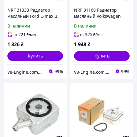
NRF 31333 Радиатор
NRF 31168 Радиатор
масляный Ford C-max II,
масляный Volkswagen
Grand C-max, Galaxy II, S-
Sharan, Passat B6, Tiguan,
В наличии
В наличии
max, Mondeo IV, Focus III
Passat CC B6, NEW Beetle
221
325
от
₴
/мес
от
₴
/мес
1 326
₴
1 948
₴
Купить
Купить
99%
99%
V8-Engine.com.ua Авто-расходники
V8-Engine.com.ua Авто-расходники