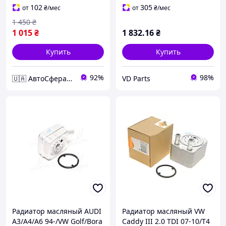
31168
102
305
от
₴
/мес
от
₴
/мес
1 450
₴
1 015
₴
1 832
.16
₴
Купить
Купить
92%
98%
🇺🇦 АвтоСфера 🇺🇦
VD Parts
Радиатор масляный AUDI
Радиатор масляный VW
A3/A4/A6 94-/VW Golf/Bora
Caddy III 2.0 TDI 07-10/T4