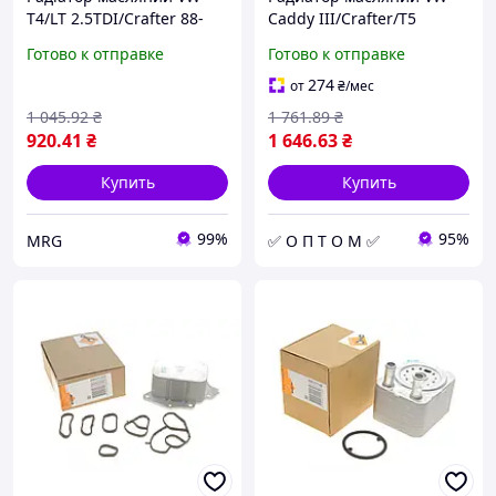
T4/LT 2.5TDI/Crafter 88-
Caddy III/Crafter/T5
136PS (теплообмінник)
(теплообминник) NRF
Готово к отправке
Готово к отправке
31263 (opt-om)
274
от
₴
/мес
1 045
.92
₴
1 761
.89
₴
920
.41
₴
1 646
.63
₴
Купить
Купить
99%
95%
MRG
✅ О П Т О М ✅