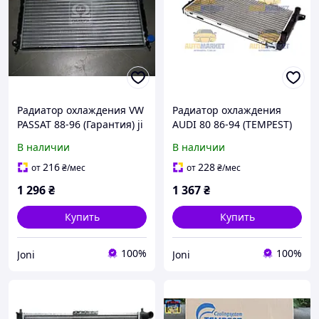
Радиатор охлаждения VW
Радиатор охлаждения
PASSAT 88-96 (Гарантия) ji
AUDI 80 86-94 (TEMPEST)
В наличии
В наличии
216
228
от
₴
/мес
от
₴
/мес
1 296
₴
1 367
₴
Купить
Купить
100%
100%
Joni
Joni