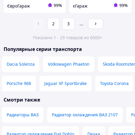
99%
99%
ЄвроГараж
єГараж
1
2
3
...
Показано 1 - 29 товаров из 6000+
Популярные серии транспорта
Dacia Solenza
Volkswagen Phaeton
Skoda Roomste
Porsche 968
Jaguar XF Sportbrake
Toyota Corona
Смотри также
Радиаторы ВАЗ
Радиатор охлаждения ВАЗ 2107
Р
Радиатор охлаждения Fiat Doblo
Печка
Радиатор 