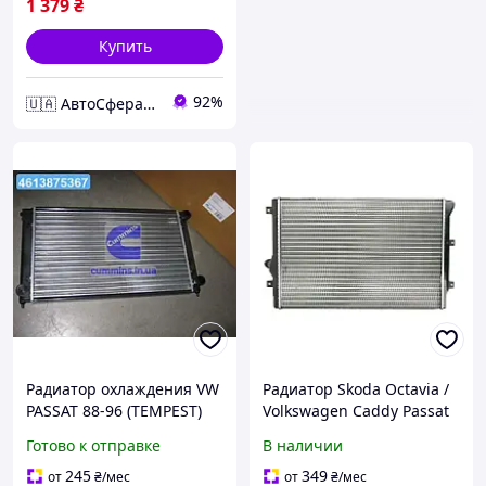
1 379
₴
Купить
92%
🇺🇦 АвтоСфера 🇺🇦
Радиатор охлаждения VW
Радиатор Skoda Octavia /
PASSAT 88-96 (TEMPEST)
Volkswagen Caddy Passat
TP.15.65.1741
1.6/2.0TDI 03-
Готово к отправке
В наличии
245
349
от
₴
/мес
от
₴
/мес