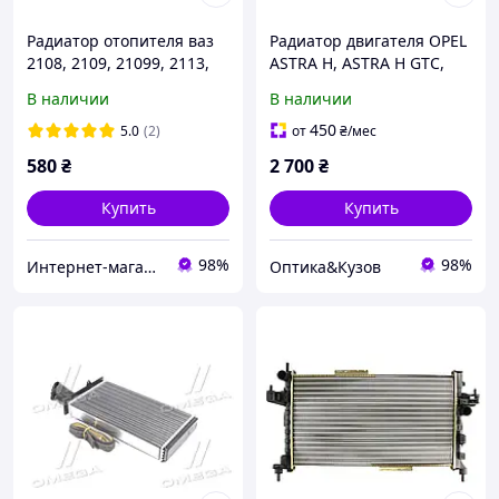
Радиатор отопителя ваз
Радиатор двигателя OPEL
2108, 2109, 21099, 2113,
ASTRA H, ASTRA H GTC,
2114, 2115
ZAFIRA B 1.2-1.8 03.04-
В наличии
В наличии
(алюминиевый)
МКПП 1300266; 13145211
Производство Tempest ,
450
5.0
(2)
от
₴
/мес
КНР
580
₴
2 700
₴
Купить
Купить
98%
98%
Интернет-магазин автозапчастей
Оптика&Кузов