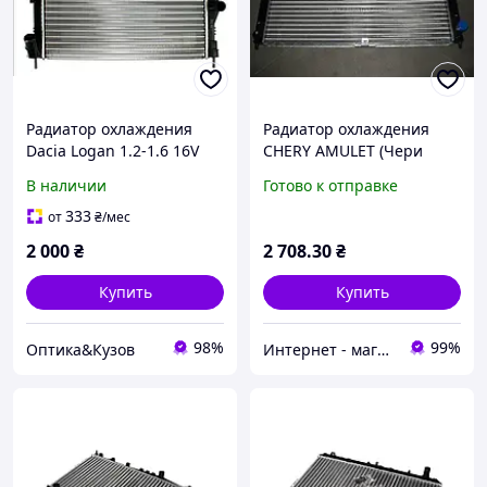
Радиатор охлаждения
Радиатор охлаждения
Dacia Logan 1.2-1.6 16V
CHERY AMULET (Чери
06- 8200735038
Амулет) 2006- (TEMPEST)
В наличии
Готово к отправке
333
от
₴
/мес
2 000
₴
2 708
.30
₴
Купить
Купить
98%
99%
Оптика&Кузов
Интернет - магазин Автозапчасти