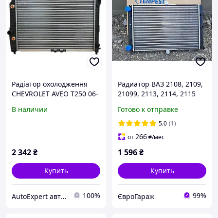
Радіатор охолодження
Радиатор ВАЗ 2108, 2109,
CHEVROLET AVEO T250 06-
21099, 2113, 2114, 2115
Оплата на рахунок-
(карбюратор) (TEMPEST)
В наличии
Готово к отправке
Наложки немає
2108-1301012 2108-
1301012
5.0
(1)
266
от
₴
/мес
2 342
₴
1 596
₴
Купить
Купить
100%
99%
АutoExpert автомагазин в Виннице
ЄвроГараж