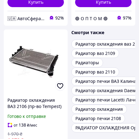
Купить
Купить
92%
97%
🇺🇦 АвтоСфера 🇺🇦
🟢 О П Т О М 🟢
Смотри также
Радиатор охлаждения ваз 21
Радиатор ваз 2109
Радиаторы
Радиатор ваз 2110
Радиатор печки ВАЗ Калина
Радиатор охлаждения Daewo
Радиатор печки Lacetti Лаче
Радиатор охлаждения
ВАЗ 2106 (пр-во Tempest)
Радиатор охлаждения
2106-1301012
Готово к отправке
Радиатор печки 2108
138
от
₴
/мес
РАДИАТОР ОХЛАЖДЕНИЯ Opel
1 970
₴