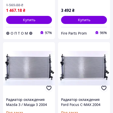
1 569
.88
₴
1 467
.18
₴
3 492
₴
Купить
Купить
97%
96%
🟢 О П Т О М 🟢
Fire Parts Prom
Радиатор охлаждения
Радиатор охлаждения
Mazda 3 / Мазда 3 2004
Ford Focus C-MAX 2004
Под заказ
Под заказ