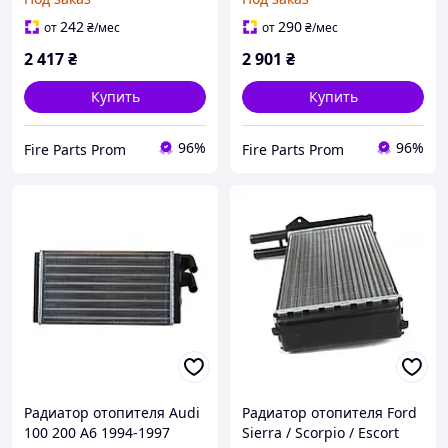
242
290
от
₴
/мес
от
₴
/мес
2 417
₴
2 901
₴
Купить
Купить
96%
96%
Fire Parts Prom
Fire Parts Prom
Радиатор отопителя Audi
Радиатор отопителя Ford
100 200 A6 1994-1997
Sierra / Scorpio / Escort