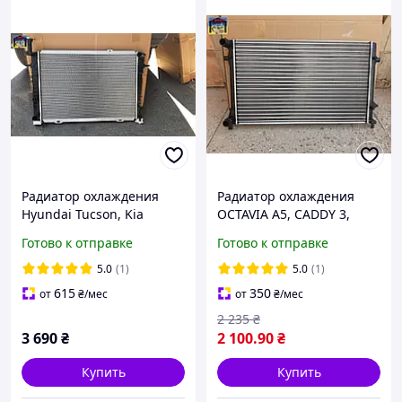
Радиатор охлаждения
Радиатор охлаждения
Hyundai Tucson, Kia
OCTAVIA A5, CADDY 3,
Sportage 2004- (2.0)
PASSAT B6, GOLF 5, GOLF
Готово к отправке
Готово к отправке
(TEMPEST) TP.15675003
6, TOURAN 2004- (1.4; 1.6;
2.0) (TEMPEST)
5.0
(1)
5.0
(1)
615
350
от
₴
/мес
от
₴
/мес
2 235
₴
3 690
₴
2 100
.90
₴
Купить
Купить