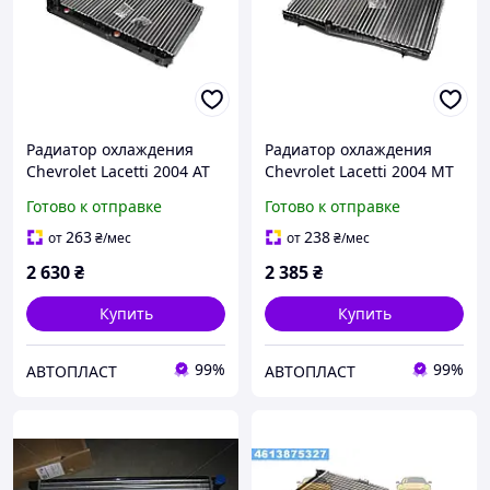
Радиатор охлаждения
Радиатор охлаждения
Chevrolet Lacetti 2004 AT
Chevrolet Lacetti 2004 MT
TEMPEST TP.15.61.634
TEMPEST TP.15.61.633
Готово к отправке
Готово к отправке
263
238
от
₴
/мес
от
₴
/мес
2 630
₴
2 385
₴
Купить
Купить
99%
99%
АВТОПЛАСТ
АВТОПЛАСТ