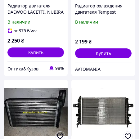
Радиатор двигателя
Радиатор охлаждения
DAEWOO LACETTI, NUBIRA
двигателя Tempest
1.6/2.0 05.97 96181369;
TP.15.61.645 для Chevrolet
В наличии
В наличии
96181931
Aveo (MT, с
кондиционером)
375
от
₴
/мес
2 250
₴
2 199
₴
Купить
Купить
98%
Оптика&Кузов
AVTOMANIA