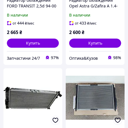
Радиатор охлаждения
Радиатор охлаждения
FORD TRANSIT 2,5d 94-00
Opel Astra G/Zafira A 1.4-
(TEMPEST)
2.2 99-09 1300189;
В наличии
В наличии
1300196; 1300197;
1300214; 1300241
444
433
от
₴
/мес
от
₴
/мес
2 665
₴
2 600
₴
Купить
Купить
97%
98%
Запчастини 24/7
Оптика&Кузов