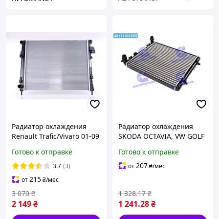
Радиатор охлаждения
Радиатор охлаждения
Renault Trafic/Vivaro 01-09
SKODA OCTAVIA, VW GOLF
(MT, 1.9Dci, 2.0)
IV 97- (1.4L) (TEMPEST)
Готово к отправке
Готово к отправке
TP.1510641011
207
3.7
(3)
от
₴
/мес
215
от
₴
/мес
3 070
₴
1 328
.17
₴
2 149
₴
1 241
.28
₴