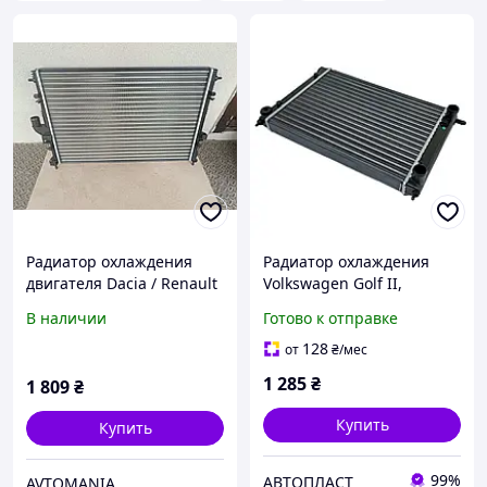
Радиатор охлаждения
Радиатор охлаждения
двигателя Dacia / Renault
Volkswagen Golf II,
Logan 1.5 dCi (2005-),
Volkswagen Jetta 1983
В наличии
Готово к отправке
Duster 1.5 dCi (2010-)
1991 TEMPEST
TEMPEST TP.1510637613 /
TP.15.65.1811
128
от
₴
/мес
46131037445
1 285
₴
1 809
₴
Купить
Купить
99%
АВТОПЛАСТ
AVTOMANIA