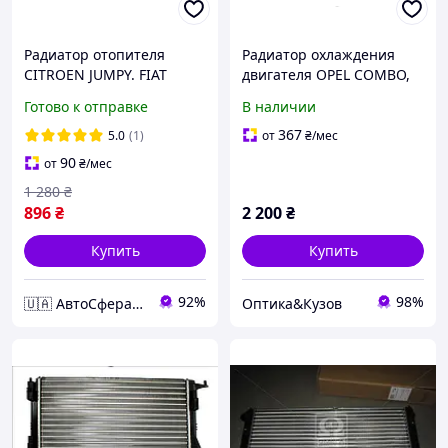
Радиатор отопителя
Радиатор охлаждения
CITROEN JUMPY. FIAT
двигателя OPEL COMBO,
SCUDO. PEUGEOT EXPERT
COMBO TOUR, CORSA C,
Готово к отправке
В наличии
96-06 (TEMPEST)
TIGRA 1.3D/1.7D 06.03-
TP.1571149
1300259 1300261
367
5.0
(1)
от
₴
/мес
90
от
₴
/мес
1 280
₴
896
₴
2 200
₴
Купить
Купить
92%
98%
🇺🇦 АвтоСфера 🇺🇦
Оптика&Кузов