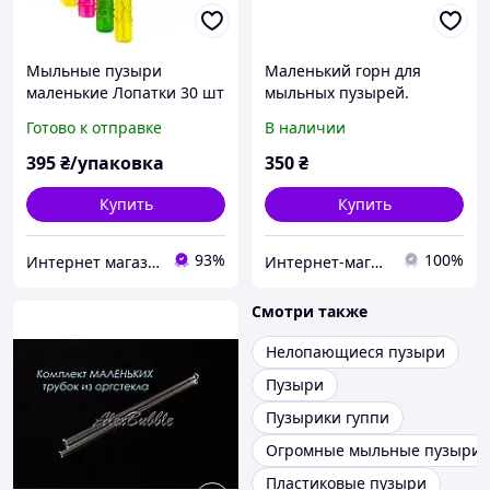
Мыльные пузыри
Маленький горн для
маленькие Лопатки 30 шт
мыльных пузырей.
Качество!
Готово к отправке
В наличии
395
₴/упаковка
350
₴
Купить
Купить
93%
100%
Интернет магазин сувениров Старик Хоттабыч
Интернет-магазин AlexBubble Реквизит для шоу мыльных пузырей, фокусов, научного шоу
Смотри также
Нелопающиеся пузыри
Пузыри
Пузырики гуппи
Огромные мыльные пузыри
Пластиковые пузыри