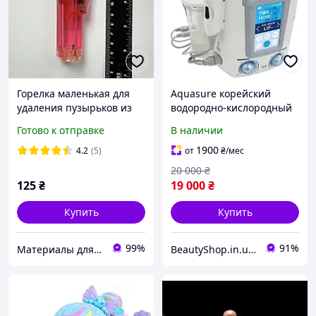
Горелка маленькая для
Aquasure корейский
удаления пузырьков из
водородно-кислородный
эпоксидной смолы
гидроэлектрический
Готово к отправке
В наличии
аппарат с маленькими
пузырьками для глубокой
1900
4.2
(5)
от
₴
/мес
очистки и восстановлени
20 000
₴
125
₴
19 000
₴
Купить
Купить
99%
91%
Материалы для работы с эпоксидной смолой - Crazy fingers
BeautyShop.in.ua - Интернет-магазин по продаже материалов красоты, Телеграм @Beautyshopinua