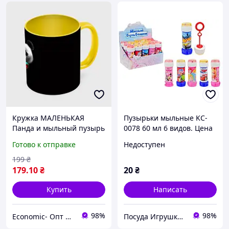
Кружка МАЛЕНЬКАЯ
Пузырьки мыльные KC-
Панда и мыльный пузырь
0078 60 мл 6 видов. Цена
180 мл (цвет чашки на
за 1шт.
Готово к отправке
Недоступен
выбор)
199
₴
179
.10
₴
20
₴
Купить
Написать
98%
98%
Economic- Опт и Розница
Посуда Игрушки Канцелярия Творчество Для Всей Семьи