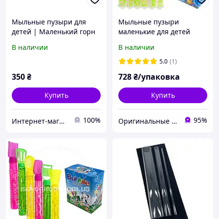
Мыльные пузыри для
Мыльные пузыри
детей | Маленький горн
маленькие для детей
для мыльных пузырей
Зверята набор 24 шт
В наличии
В наличии
Качество!
5.0
(1)
350
₴
728
₴/упаковка
Купить
Купить
100%
95%
Интернет-магазин AlexBubble Реквизит для шоу мыльных пузырей, фокусов, научного шоу
Оригинальные подарки в интернет-магазине Панда-Шоп