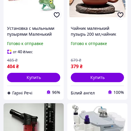
Установка с мыльными
Чайник маленький
пузырями Маленький
пузырь 200 мл,чайник
динозаврик 20022 G-Rich
сделанный из исинской
Готово к отправке
Готово к отправке
глины, удобный чайник
для ваших чайных
40
от
₴
/мес
традиций
485
₴
679
₴
404
₴
379
₴
Купить
Купить
96%
100%
🍀 Гарні Речі
Білий ангел