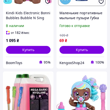
Kindi Kids Electronic Bonni
Маленькие портативные
Bubbles Bubble N Sing
мыльные пузыри Губка
кукла мыльные пузыри
Боб игрушка 60 мл для
В наличии
Готово к отправке
маленькая сестричка
детей Спанч Боб
Nickelodeon
182
от
₴
/мес
109
₴
1 095
₴
69
₴
Купить
Купить
95%
100%
BoomToys
KengooShop24