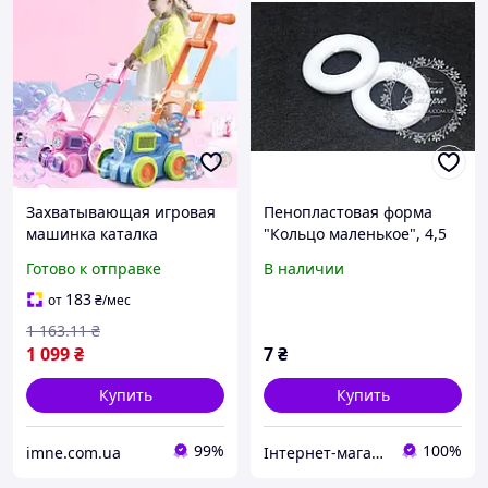
Захватывающая игровая
Пенопластовая форма
машинка каталка
"Кольцо маленькое", 4,5
Газонокосилка выдувает
см
Готово к отправке
В наличии
пузыри Мыльное шоу для
ребёнка 2 цвета
183
от
₴
/мес
Подсветка
1 163
.11
₴
1 099
₴
7
₴
Купить
Купить
99%
100%
imne.com.ua
Інтернет-магазин "Творча комора"