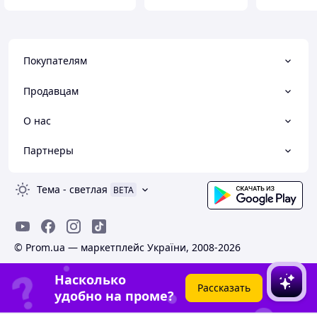
Покупателям
Продавцам
О нас
Партнеры
Тема
-
светлая
BETA
© Prom.ua — маркетплейс України, 2008-2026
Насколько
Рассказать
удобно на проме?