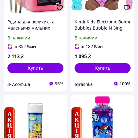
Рідина для великих та
Kindi Kids Electronic Bonni
маленьких мильних
Bubbles Bubble N Sing
бульбашок 10 літрів + 3
кукла мыльные пузыри
В наличии
В наличии
палички Mega Fun
маленькая сестричка
352
182
от
₴
/мес
от
₴
/мес
2 113
₴
1 095
₴
Купить
Купить
96%
100%
3-7.com.ua
Igrashka