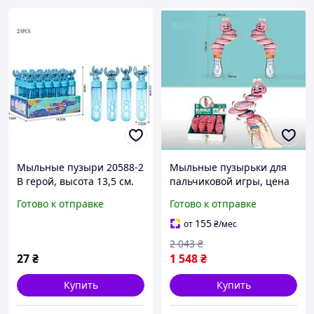
Мыльные пузыри 20588-2
Мыльные пузырьки для
B герой, высота 13,5 см.
пальчиковой игры, цена
Цена указана за 1шт.
за 12 штук в блоке, в
Готово к отправке
Готово к отправке
коробке
155
от
₴
/мес
2 043
₴
27
₴
1 548
₴
Купить
Купить