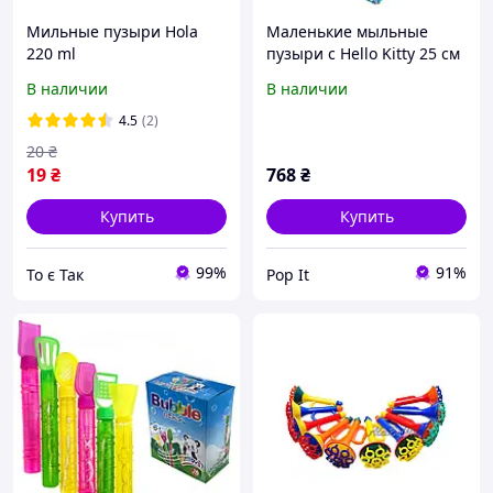
Мильные пузыри Hola
Маленькие мыльные
220 ml
пузыри с Hello Kitty 25 см
(упаковка 24 шт)
В наличии
В наличии
4.5
(2)
20
₴
19
₴
768
₴
Купить
Купить
99%
91%
То є Так
Pop It