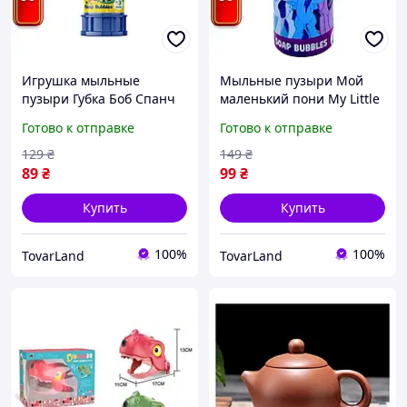
Игрушка мыльные
Мыльные пузыри Мой
пузыри Губка Боб Спанч
маленький пони My Little
Боб Dodo с
Pony 150 мл детские для
Готово к отправке
Готово к отправке
увлекательным
девочек и малышей
лабиринтом 60 мл для
яркие флакон с палочкой
129
₴
149
₴
детей
89
₴
99
₴
Купить
Купить
100%
100%
TovarLand
TovarLand