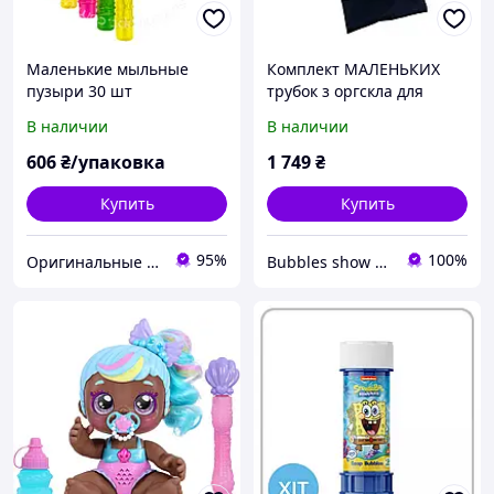
Маленькие мыльные
Комплект МАЛЕНЬКИХ
пузыри 30 шт
трубок з оргскла для
мильних бульбашок |
В наличии
В наличии
Набори для мильних
бульбашок
606
₴/упаковка
1 749
₴
Купить
Купить
95%
100%
Оригинальные подарки в интернет-магазине Панда-Шоп
Bubbles show Laboratory