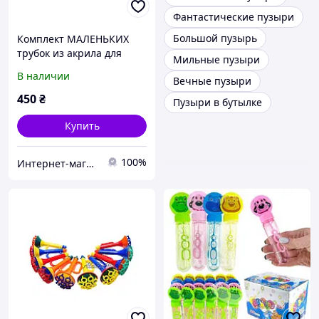
Фантастические пузыри
Большой пузырь
Комплект МАЛЕНЬКИХ
трубок из акрила для
Мильные пузыри
мыльных пузырей |
В наличии
Вечные пузыри
Набори для мильних
бульбашок
450
₴
Пузыри в бутылке
Купить
100%
Интернет-магазин AlexBubble Реквизит для шоу мыльных пузырей, фокусов, научного шоу