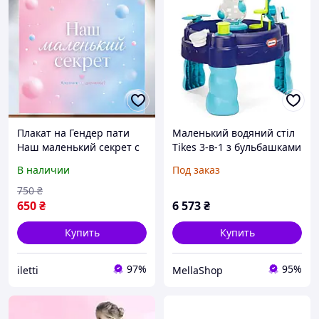
Плакат на Гендер пати
Маленький водяний стіл
Наш маленький секрет с
Tikes 3-в-1 з бульбашками
пузырьками и облаками
мила та піною - активна
В наличии
Под заказ
120x120см, №48533
гра на відкритому повітрі
для дітей - включає
750
₴
мильну
650
₴
6 573
₴
Купить
Купить
97%
95%
iletti
MellaShop