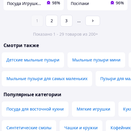
98%
96%
Посуда Игрушки Канцелярия Творчество Для Всей Семьи
Посіпаки
1
2
3
...
Показано 1 - 29 товаров из 200+
Смотри также
Детские мыльные пузыри
Мыльные пузыри мини
Мыльные пузыри для самых маленьких
Пузыри для м
Популярные категории
Посуда для восточной кухни
Мягкие игрушки
Кук
Синтетические смолы
Чашки и кружки
Кофейник