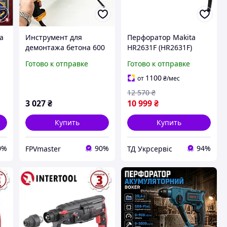
а
Инструмент для
Перфоратор Makita
демонтажа бетона 600
HR2631F (HR2631F)
ый
Вт, Перфоратор для
Готово к отправке
Готово к отправке
 и
работы по камню,
Сверление прямых
1100
от
₴
/мес
отверстий RJ-57
12 570
₴
3 027
₴
10 999
₴
Купить
Купить
0%
90%
94%
FPVmaster
ТД Укрсервіс