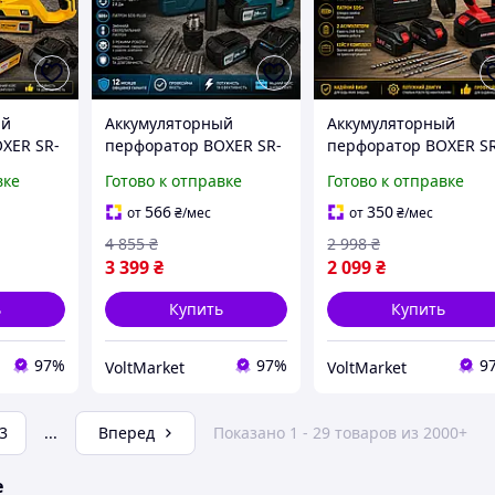
ый
Аккумуляторный
Аккумуляторный
XER SR-
перфоратор BOXER SR-
перфоратор BOXER S
4В
083 SDS-Plus, АКБ 24В
147 SDS+ 24 В 2 АКБ, 
вке
Готово к отправке
Готово к отправке
1100 об/
4.0Ач, со сменным
5000 уд/мин, ударное
сверлильным
сверление, кейс
566
350
от
₴
/мес
от
₴
/мес
патроном
4 855
₴
2 998
₴
3 399
₴
2 099
₴
ь
Купить
Купить
97%
97%
9
VoltMarket
VoltMarket
3
...
Вперед
Показано 1 - 29 товаров из 2000+
е