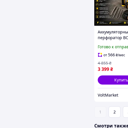
Аккумуляторн
перфоратор BO
082 SDS-Plus, 2
Готово к отпра
4.0Ач, 2,1 Дж, 
мин
566
от
₴
/мес
4 855
₴
3 399
₴
Купит
VoltMarket
1
2
Смотри такж