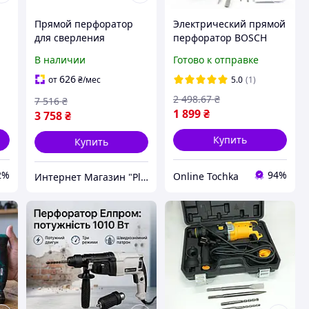
Прямой перфоратор
Электрический прямой
a
для сверления
перфоратор BOSCH
й
отверстий 1050Вт
GBH 2-26 DFR 800 Вт
В наличии
Готово к отправке
Parkside (Германия),
прямой перфоратор
CQS
для сверления
626
от
₴
/мес
5.0
(1)
ой
отверстий перфоратор
2 498
.67
₴
7 516
₴
сетевой с кейсом
1 899
₴
3 758
₴
Купить
Купить
2%
94%
Online Tochka
Интернет Магазин "PlexStore"