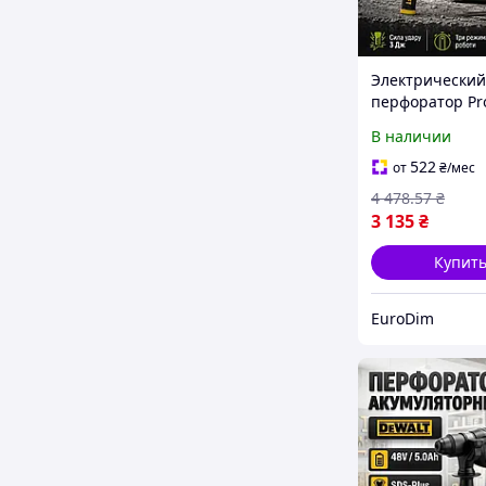
Электрический
перфоратор Pro
BH-1400 с сило
В наличии
3 Дж и мощнос
Вт для сверле
522
от
₴
/мес
отверстий в бе
4 478
.57
₴
900 об мин
3 135
₴
Купит
EuroDim