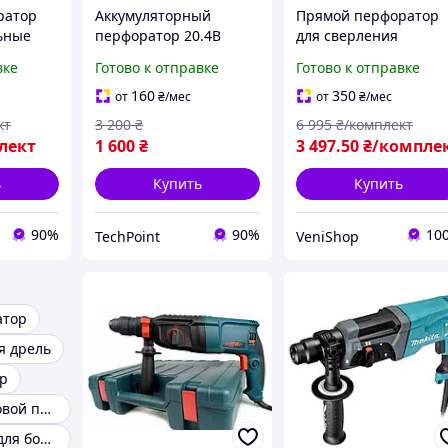
ратор
Аккумуляторный
Прямой перфоратор
ьные
перфоратор 20.4В
для сверления
000 уд/
Прямой перфоратор
отверстий Makita
вке
Готово к отправке
Готово к отправке
для сверления
DHR202 Электрическ
я
отверстий 5000 уд/мин
бесщеточный
160
350
от
₴
/мес
от
₴
/мес
ерстий
Перфораторы с
перфоратор с
кт
3 200
₴
6 995
₴/комплект
патроном Перфоратор
патроном Дрель-
лект
1 600
₴
3 497
.50
₴/компле
бытовой
перфоратор
ь
Купить
Купить
90%
90%
10
TechPoint
VeniShop
атор
я дрель
р
Мощный бочковой перфоратор sds plus
Перфораторы для больших отверстий