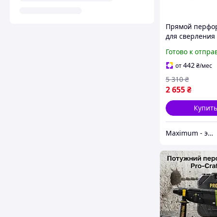
Прямой перфо
для сверления
отверстий Kra
Готово к отпра
920 BH 24 для
профессионал
442
от
₴
/мес
работ,Перфор
5 310
₴
сетевые
2 655
₴
Купит
Maximum - электрические и бензиновый инструмент