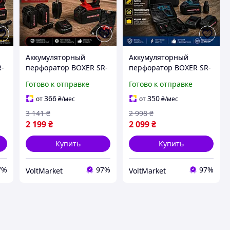
Аккумуляторный
Аккумуляторный
R-
перфоратор BOXER SR-
перфоратор BOXER SR-
0-
150 SDS+ 24 В, 2 АКБ, 0-
149 24В, 2 АКБ, SDS
Готово к отправке
Готово к отправке
5000 уд/мин,
Plus, 5000 уд/мин,
быстрозажимной
быстрозажимной
366
350
от
₴
/мес
от
₴
/мес
патрон, кейс
патрон
3 141
₴
2 998
₴
2 199
₴
2 099
₴
Купить
Купить
7%
97%
97%
VoltMarket
VoltMarket