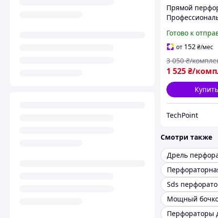
Прямой перфо
Профессионал
перфораторы 5
Готово к отпра
мин Прямой
перфоратор дл
152
от
₴
/мес
сверления отв
3 050
₴/компле
1 525
₴/комп
Купит
TechPoint
Смотри также
Дрель перфор
Перфораторна
Sds перфорато