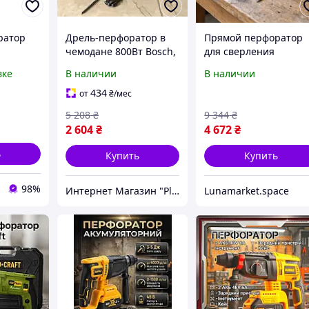
ратор
Дрель-перфоратор в
Прямой перфоратор
чемодане 800Вт Bosch,
для сверления
issmann
Профессиональный
отверстий Parkside
вке
В наличии
В наличии
перфоратор, Прямой
(Германия), Хороший
ьных
перфоратор для
перфоратор, Прямой
434
от
₴
/мес
аторы
сверления отверстий,
ударный
5 208
₴
9 344
₴
CQS
электрический
2 604
₴
4 672
₴
перфоратор, QLL
ь
Купить
Купить
98%
Интернет Магазин "PlexStore"
Lunamarket.space