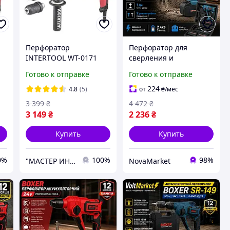
Перфоратор
Перфоратор для
INTERTOOL WT-0171
сверления и
демонтажа Boxer
Готово к отправке
Готово к отправке
Легкие перфораторы
SDS-plus
224
4.8
(5)
от
₴
/мес
Многофункциональный
3 399
₴
4 472
₴
перфоратор
3 149
₴
2 236
₴
Беспроводной
перфоратор
Купить
Купить
0%
100%
98%
"МАСТЕР ИНСТРУМЕНТ" - мастер в области инструмента
NovaMarket