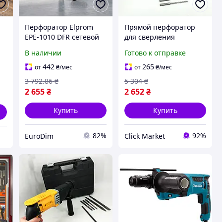
Перфоратор Elprom
Прямой перфоратор
EPE-1010 DFR сетевой
для сверления
мощностью 1010 Вт с
отверстий,
В наличии
Готово к отправке
силой удара 4 Дж для
Перфоратор
сверления отверстий в
аккумуляторный для
442
265
от
₴
/мес
от
₴
/мес
бетоне, с медной
долбления RX-86
3 792
.86
₴
5 304
₴
обмоткой
2 655
₴
2 652
₴
Купить
Купить
82%
92%
EuroDim
Click Market