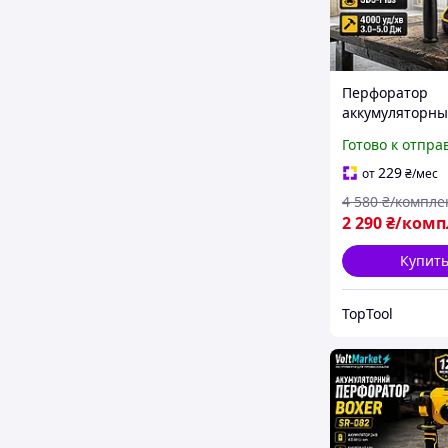
Перфоратор
аккумуляторн
DeWalt DCH13
Готово к отпра
Перфораторы S
АКБ 48 В Перф
229
от
₴
/мес
для дома 4000 
4 580
₴/компле
Профессионал
2 290
₴/комп
Дж
Купит
TopTool