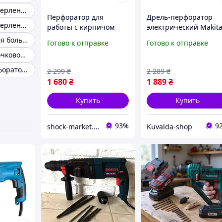
Перфоратор сверление с ударом
Перфоратор для
Дрель-перфоратор
Перфоратор сверления с аккумуляторным ударом
работы с кирпичом
электрический Makit
EuroTec 800 Вт прямой
HR2470 780 Вт прямо
Перфоратор для больших отверствий
Готово к отправке
Готово к отправке
перфоратор для
перфоратор для
Перфоратор бочковой sds-max
сверления отверстий
сверления отверстий
электрический прям
Бочковый перфоратор для профессиональных работ
2 299
₴
2 289
₴
перфоратор
1 680
₴
1 889
₴
Купить
Купить
93%
9
shock-market.in.ua
Kuvalda-shop