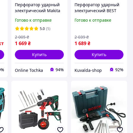
Перфоратор ударный
Перфоратор ударный
электрический Makita
электрический BEST
HR 2470T 780 Вт
800 Вт прямой
Готово к отправке
Готово к отправке
ий
прямой перфоратор
перфоратор для
для сверления
сверления отверстий
5.0
(5)
отверстий сетевой
2 005
₴
2 039
₴
перфоратор
кт
1 669
₴
1 689
₴
Купить
Купить
0%
94%
92%
Online Tochka
Kuvalda-shop