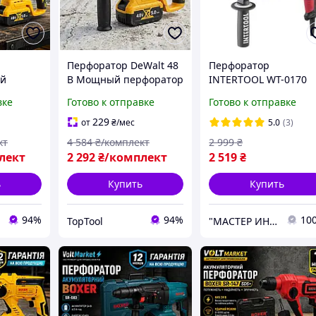
Перфоратор DeWalt 48
Перфоратор
ый
В Мощный перфоратор
INTERTOOL WT-0170
3NT
4000 уд/мин 1500 об/
вке
Готово к отправке
Готово к отправке
DS-Plus
мин Перфоратор
оратор
строительный
229
от
₴
/мес
5.0
(3)
уд/мин
профессиональный
кт
4 584
₴/комплект
2 999
₴
ьные 5
SDS-Plus 3 5 Дж Кейс
лект
2 292
₴/комплект
2 519
₴
ь
Купить
Купить
94%
94%
10
TopTool
"МАСТЕР ИНСТРУМЕНТ" - мастер в области инструмента