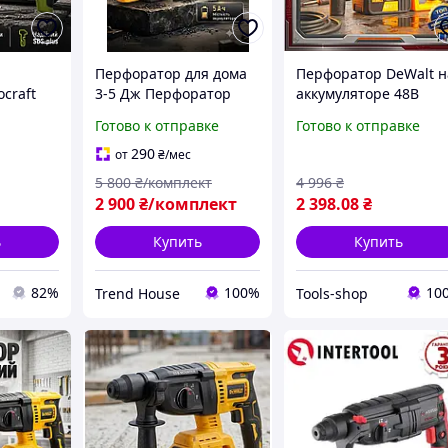
Перфоратор для дома
Перфоратор DeWalt н
craft
3-5 Дж Перфоратор
аккумуляторе 48В
й удара
аккумуляторный 4000
беспроводной ударн
Готово к отправке
Готово к отправке
тью 790
уд/хв Перфоратор
дрель для долбления
ния
строительный
сверления в кейсе
290
от
₴
/мес
тоне,
профессиональный
5 800
₴/комплект
4 996
₴
Перфораторы с
2 900
₴/комплект
2 398
.08
₴
патроном
ь
Купить
Купить
82%
100%
10
Trend House
Tools-shop