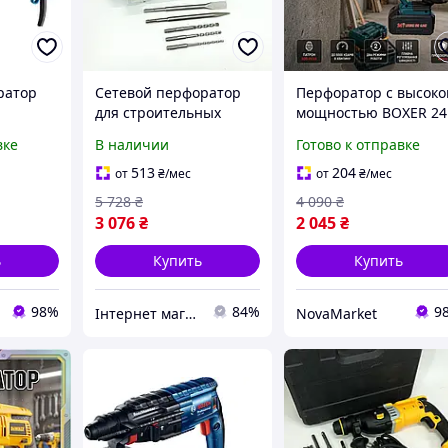
ратор
Сетевой перфоратор
Перфоратор с высоко
для строительных
мощностью BOXER 24
issmann
работ, Перфоратор для
5000 уд/хв Перфорат
вке
В наличии
Готово к отправке
сверления и
для профессиональн
ьных
демонтажа
работ Перфоратор
513
204
от
₴
/мес
от
₴
/мес
аторы
Монтажный EZ-91
сверления с ударом
5 728
₴
4 090
₴
3 076
₴
2 045
₴
ь
Купить
Купить
98%
84%
9
Інтернет магазин DOMASHNIY
NovaMarket