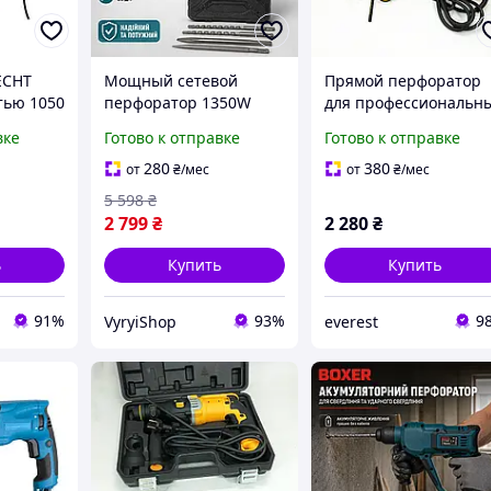
ECHT
Мощный сетевой
Прямой перфоратор
тью 1050
перфоратор 1350W
для профессиональн
профессиональный
работ 600 Перфорато
вке
Готово к отправке
Готово к отправке
ьных
ударный перфоратор
для перфоратора
работ
для дома и
монтажных работ JT-
280
380
от
₴
/мес
от
₴
/мес
T1028
строительных работ в
5 598
₴
кейсе со сменным
2 799
₴
2 280
₴
патроном
ь
Купить
Купить
91%
93%
9
VyryiShop
everest