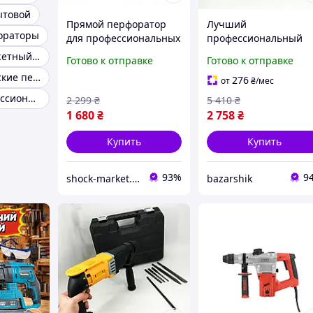
ытовой
Прямой перфоратор
Лучший
ораторы
для профессиональных
профессиональный
работ RHS26 STALCO
перфоратор 600 Вт,
Хороший бюджетный перфоратор
Готово к отправке
Готово к отправке
800Вт перфоратор для
Легкий и мощный
Лучшие китайские перфораторы
больших отверстий
перфоратор,
276
от
₴
/мес
Шуруповерт с
Лучший профессиональный перфоратор
2 299
₴
5 410
₴
насадками в кейсе UK
1 680
₴
2 758
₴
38
Купить
Купить
93%
9
shock-market.in.ua
bazarshik