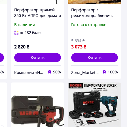
Перфоратор прямой
Перфоратор с
850 Вт АПРО для дома и
режимом долбления,
профессиональной
Перфоратор в
В наличии
Готово к отправке
работы, 36 месяцев
пластиковом
гарантии
чемоданчике для дома
282
от
₴
/мес
AN-96
5 634
₴
-
2 820
₴
3 073
₴
Купить
Купить
4%
90%
100%
Компания «НовоБуд»
Zona_Market_shop