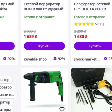
 прямой
Сетевой перфоратор
Перфоратор сетевой
kita
BOXER 800 Вт ударный
DP5 DEXTER 800 Вт
т прямой
перфоратор по бетону
перфоратор прямой
вке
Готово к отправке
Готово к отправке
я
прямой перфоратор
для работы прямой
ьных
для профессиональных
перфоратор для
5.0
(1)
работ
профессиональных
2 039
₴
2 299
₴
я
работ
1 689
₴
1 680
₴
ь
Купить
Купить
92%
92%
9
Kuvalda-shop
shock-market.in.ua
ратор
оратор
Профессиональные перфораторы
ратор
раторы