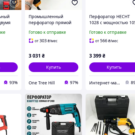
ьный
Промышленный
Перфоратор HECHT
двумя
перфоратор прямой
1028 с мощностью 10
 для
600, Прямой
Вт для
вке
Готово к отправке
Готово к отправке
ьных
перфоратор для
профессиональной и
ными
профессиональных
бытовой работы
303
566
от
₴
/мес
от
₴
/мес
очками в
работ Монтажный FP-
(длина: 75 символов)
20
3 031
₴
3 399
₴
ь
Купить
Купить
93%
97%
8
One Tree Hill
Интернет-магазин "AKB-OK"