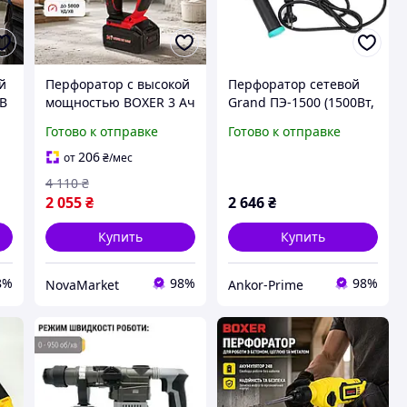
й
Перфоратор с высокой
Перфоратор сетевой
В
мощностью BOXER 3 Ач
Grand ПЭ-1500 (1500Вт,
ор
24В 38 Вт Перфоратор
SDS+, 4 режима
Готово к отправке
Готово к отправке
ых
АКБ для
работы, кейс) |
профессиональных
Профессиональная
206
от
₴
/мес
работ Перфоратор
техника
4 110
₴
сверления с ударом
2 055
₴
2 646
₴
Купить
Купить
8%
98%
98%
NovaMarket
Ankor-Prime