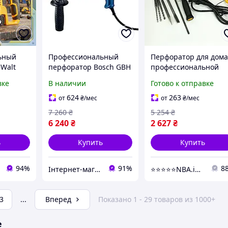
ьный
Профессиональный
Перфоратор для дома
Walt
перфоратор Bosch GBH
профессиональной
ный
240 790 Вт новый
работы 600 Вт, Прям
вке
В наличии
Готово к отправке
й с
мощный инструмент
перфоратор в кейсе
ойством
для работы в бетоне и
для сверли KF-12
624
263
от
₴
/мес
от
₴
/мес
тва в
металле
7 260
₴
5 254
₴
ейсе
6 240
₴
2 627
₴
ь
Купить
Купить
94%
91%
8
Інтернет-магазин Mike Shop of Home
⭐️⭐️⭐️⭐️⭐️NBA.in.ua
3
...
Вперед
Показано 1 - 29 товаров из 1000+
е