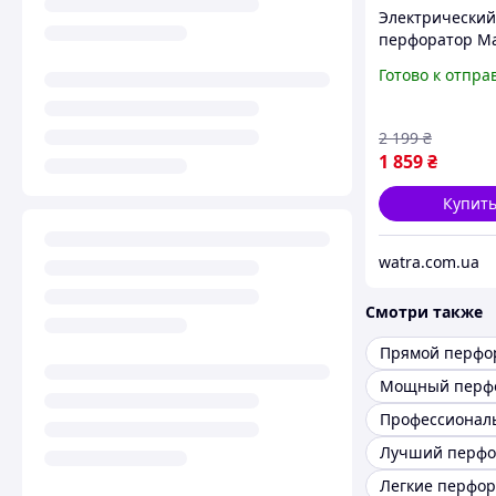
Электрический
перфоратор Ma
HR2470T 780 В
Готово к отпра
перфоратор дл
профессионал
работ рощай
2 199
₴
перфоратор дл
1 859
₴
сверления
Купит
watra.com.ua
Смотри также
Прямой перфо
Мощный перф
Лучший перфо
Легкие перфо