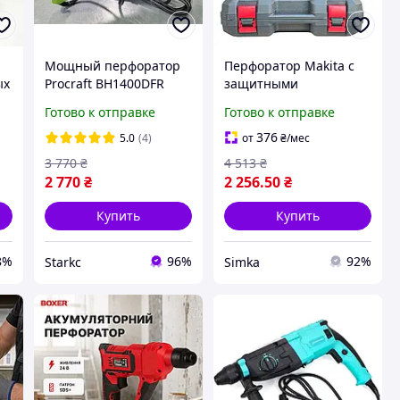
Мощный перфоратор
Перфоратор Makita с
ых
Procraft BH1400DFR
защитными
р
790Вт с кейсом, DFR
перчатками и
Готово к отправке
Готово к отправке
патроном и
строительными очками
96
комплектом буров и
в комплекте для
376
5.0
(4)
от
₴
/мес
зубил для бетона и
профессиональных
3 770
₴
4 513
₴
демонтажа
работ
2 770
₴
2 256
.50
₴
профессионал
Купить
Купить
8%
96%
92%
Starkс
Simka