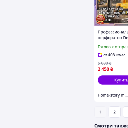
Профессионал
перфоратор De
48В строитель
Готово к отпра
аккумуляторны
зарядным устр
408
от
₴
/мес
для строительс
5 000
₴
пластиковом к
2 450
₴
Купит
Home-story market
1
2
Смотри такж