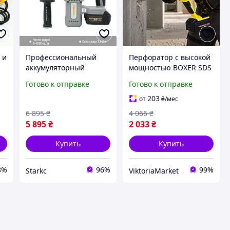
 и
Профессиональный
Перфоратор с высокой
аккумуляторный
мощностью BOXER SDS
ой
перфоратор Procraft
Plus Перфоратор для
Готово к отправке
Готово к отправке
HD20A 20В SDS-Plus
профессиональных
3,8Дж ударный с АКБ
работ Перфоратор
203
от
₴
/мес
4Ач кейс для стройки и
сверления с
6 895
₴
4 066
₴
ремонта
аккумуляторным
5 895
₴
2 033
₴
ударом
Купить
Купить
8%
96%
99%
Starkс
ViktoriaMarket