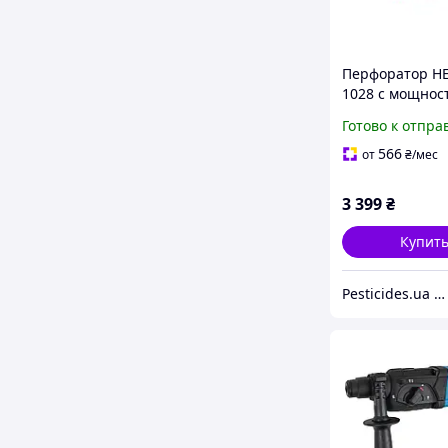
Перфоратор H
1028 с мощнос
Вт для
Готово к отпра
профессионал
строительных 
566
от
₴
/мес
модель 4-HECH
3 399
₴
Купит
Pesticides.ua - Аграрная продукция и не только !!!