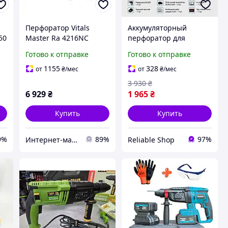
Перфоратор Vitals
Аккумуляторный
50
Master Ra 4216NC
перфоратор для
мощностью 1600 Вт
работы с бетоном
Готово к отправке
Готово к отправке
для профессиональных
Boxer Перфоратор для
работ, артикул 15-
кирпича 20.4V
1155
328
от
₴
/мес
от
₴
/мес
219874
Профессиональный
3 930
₴
перфоратор Лучший
6 929
₴
1 965
₴
перфоратор
Купить
Купить
9%
89%
97%
Интернет-магазин "AKB-OK"
Reliable Shop