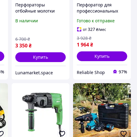
Перфораторы
Перфоратор для
отбойные молотки
профессиональных
1500Вт Grand (Чехия),
работ Boxer
В наличии
Готово к отправке
Прямой перфоратор
Аккумуляторный
для профессиональных
перфоратор с
327
от
₴
/мес
работ, QLL
зарядным устройством
3 928
₴
6 700
₴
Беспроводной
1 964
₴
3 350
₴
перфоратор 5000 уд/
мин
Купить
Купить
3%
97%
Reliable Shop
Lunamarket.space