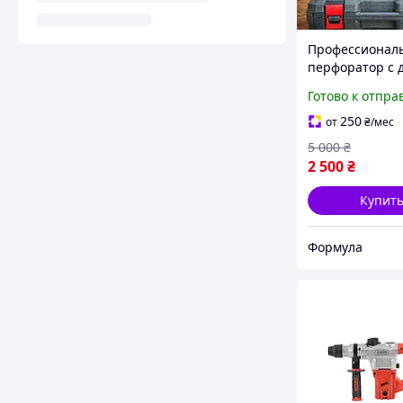
Профессионал
перфоратор с 
батареями 20V
Готово к отпра
профессионал
работ с защит
250
от
₴
/мес
перчатками и 
5 000
₴
комплекте
2 500
₴
Купит
Формула