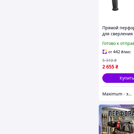
Прямой перфо
для сверления
отверстий Kra
Готово к отпра
920 BH 24 для
профессионал
442
от
₴
/мес
работ,Перфор
5 310
₴
сетевые
2 655
₴
Купит
Maximum - электрические и бензиновый инструмент