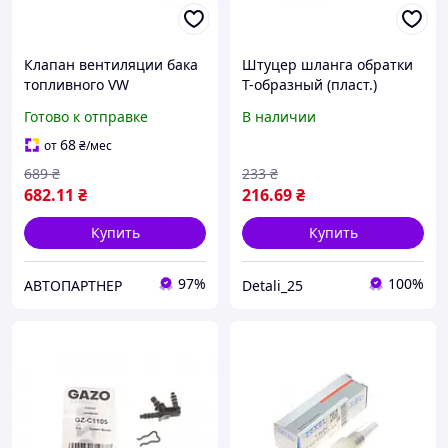
Клапан вентиляции бака
Штуцер шланга обратки
топливного VW
Т-образный (пласт.)
Golf/Passat 2.0 TFSI 04-12
(Bosch) GZ-C1070 Крос код
Готово к отправке
В наличии
0280142431 , Bosch
GZ-C1070
68
от
₴
/мес
689
₴
233
₴
682
.11
₴
216
.69
₴
Купить
Купить
97%
100%
АВТОПАРТНЕР
Detali_25