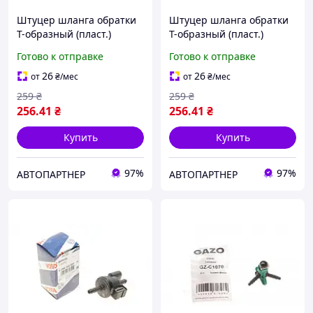
Штуцер шланга обратки
Штуцер шланга обратки
Т-образный (пласт.)
Т-образный (пласт.)
(Bosch) GZ-C1070 , Bosch
(Bosch) (с защитой) GZ-
Готово к отправке
Готово к отправке
C1105 , Bosch
26
26
от
₴
/мес
от
₴
/мес
259
₴
259
₴
256
.41
₴
256
.41
₴
Купить
Купить
97%
97%
АВТОПАРТНЕР
АВТОПАРТНЕР