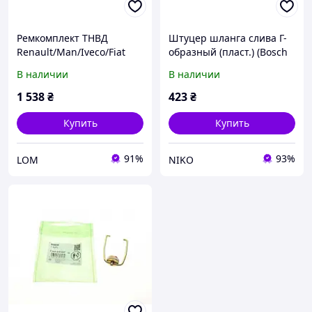
Ремкомплект ТНВД
Штуцер шланга слива Г-
Renault/Man/Iveco/Fiat
образный (пласт.) (Bosch
Piezo)
В наличии
В наличии
1 538
₴
423
₴
Купить
Купить
91%
93%
LOM
NIKO