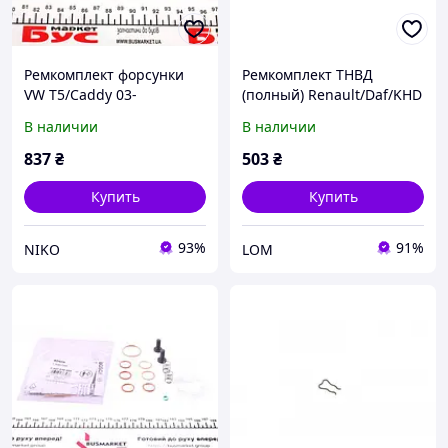
Ремкомплект форсунки
Ремкомплект ТНВД
VW T5/Caddy 03-
(полный) Renault/Daf/KHD
В наличии
В наличии
837
₴
503
₴
Купить
Купить
93%
91%
NIKO
LOM