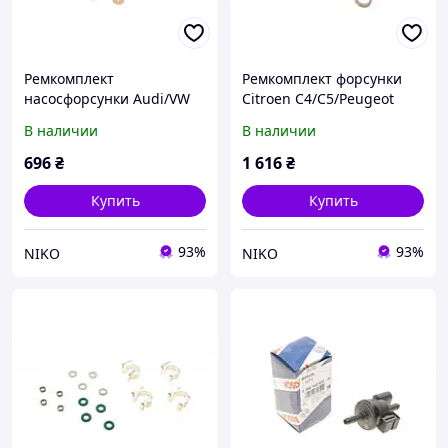
Ремкомплект
Ремкомплект форсунки
насосфорсунки Audi/VW
Citroen C4/C5/Peugeot
1.9TDI
207/208/3008/308/508 06-
В наличии
В наличии
696
₴
1 616
₴
Купить
Купить
93%
93%
NIKO
NIKO