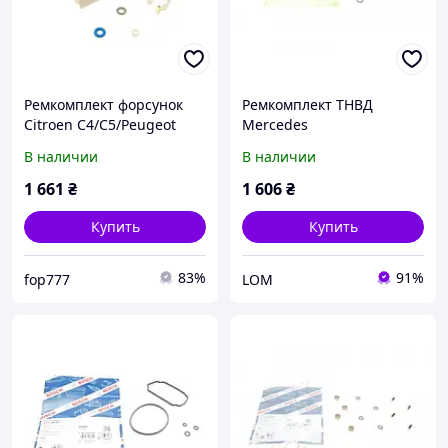
Ремкомплект форсунок
Ремкомплект ТНВД
Citroen C4/C5/Peugeot
Mercedes
207/208/308/508 1.6 GTi
В наличии
В наличии
06-
1 661
₴
1 606
₴
Купить
Купить
83%
91%
fop777
LOM