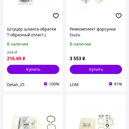
Штуцер шланга обратки
Ремкомплект форсунки
Т-образный (пласт.)
Isuzu
(Bosch) (с защитой) GZ-
В наличии
В наличии
C1105 Крос код GZ-C1105
233
₴
216
.69
₴
3 553
₴
Купить
Купить
100%
91%
Detali_25
LOM