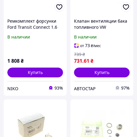
Ремкомплект форсунки
Клапан вентиляции бака
Ford Transit Connect 1.6
топливного VW
EcoBoost 13-
Golf/Passat 2.0 TFSI 04-12
В наличии
В наличии
0280142431 , Bosch
73
от
₴
/мес
739
₴
1 808
₴
731
.61
₴
Купить
Купить
93%
97%
NIKO
АВТОСТАР