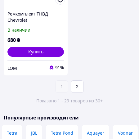
Ремкомплект ТНВД
Chevrolet
Captive/Epica/Lacetti
В наличии
680
₴
Купить
91%
LOM
1
2
Показано 1 - 29 товаров из 30+
Популярные производители
Tetra
JBL
Tetra Pond
Aquayer
Vodnar