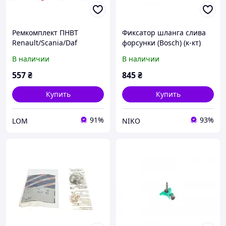
Ремкомплект ПНВТ
Фиксатор шланга слива
Renault/Scania/Daf
форсунки (Bosch) (к-кт)
В наличии
В наличии
557
₴
845
₴
Купить
Купить
91%
93%
LOM
NIKO