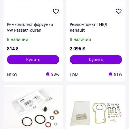
Ремкомплект форсунки
Ремкомплект ТНВД
VW Passat/Touran
Renault
2.0FSI/TFSI 03-10
В наличии
В наличии
814
₴
2 096
₴
Купить
Купить
93%
91%
NIKO
LOM