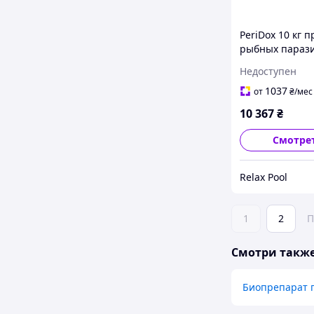
PeriDox 10 кг 
рыбных парази
водоемов 320 м
Недоступен
76521
1037
от
₴
/мес
10 367
₴
Смотре
Relax Pool
1
2
П
Смотри такж
Биопрепарат 