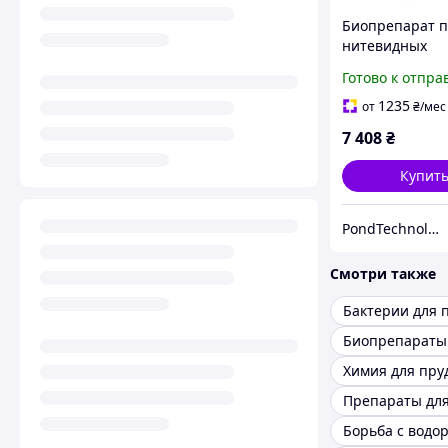
Биопрепарат 
нитевидных
водорослей Oa
Готово к отпра
AquaActiv Algo 
л
1235
от
₴
/мес
7 408
₴
Купит
PondTechnology
Смотри также
Бактерии для 
Химия для пру
Препараты для