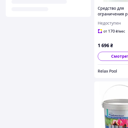
Средство для
ограничения р
водорослей AL
Недоступен
Universal 500 m
10м³ - 50542\5
170
от
₴
/мес
1 696
₴
Смотре
Relax Pool