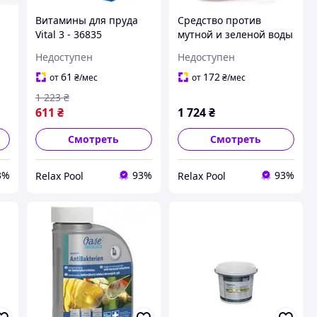
Витамины для пруда
Средство против
Vital 3 - 36835
мутной и зеленой воды
AlGo Greenaway 500 ml,
Недоступен
Недоступен
для 10м³ - 40235
61
172
от
₴
/мес
от
₴
/мес
1 223
₴
611
₴
1 724
₴
Смотреть
Смотреть
3%
93%
93%
Relax Pool
Relax Pool