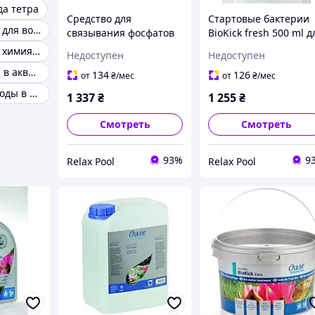
да тетра
Средство для
Стартовые бактерии
Биопрепараты для водоемов
связывания фосфатов
BioKick fresh 500 ml д
PhosLess Direct 500 ml,
10м³ - 51457
Биологическая химия для прудов
Недоступен
Недоступен
для 10м³ - 51284\51465
Проверка воды в аквариуме
134
126
от
₴
/мес
от
₴
/мес
Средства для воды в пруду
1 337
₴
1 255
₴
Смотреть
Смотреть
93%
9
Relax Pool
Relax Pool