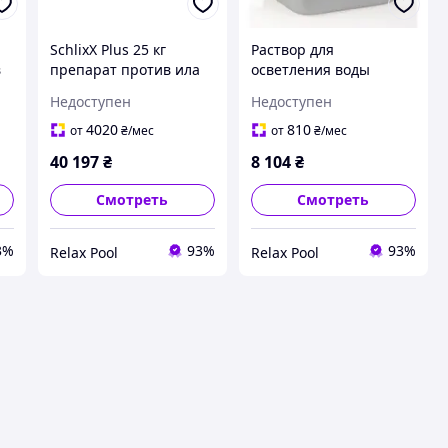
SchlixX Plus 25 кг
Раствор для
в
препарат против ила
осветления воды
-
для водоема 500 м2 -
PondClear 5 l, для 100м³
Недоступен
Недоступен
76489
- 50555
4020
810
от
₴
/мес
от
₴
/мес
40 197
₴
8 104
₴
Смотреть
Смотреть
3%
93%
93%
Relax Pool
Relax Pool