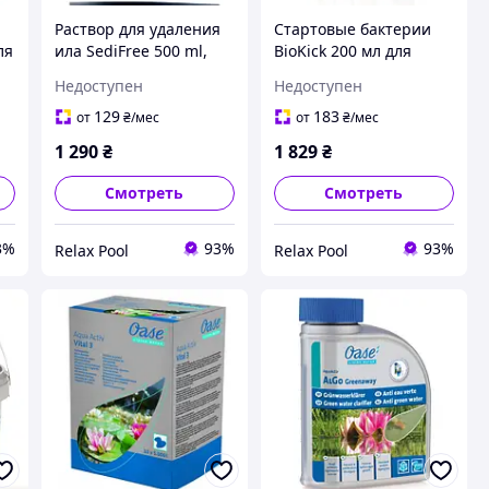
Раствор для удаления
Стартовые бактерии
ля
ила SediFree 500 ml,
BioKick 200 мл для
для 10м³ - 51464
водоема 10 м³ -
Недоступен
Недоступен
51456/50295
129
183
от
₴
/мес
от
₴
/мес
1 290
₴
1 829
₴
Смотреть
Смотреть
3%
93%
93%
Relax Pool
Relax Pool