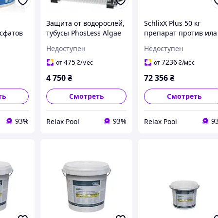
Защита от водорослей,
SchlixX Plus 50 кг
сфатов
тубусы PhosLess Algae
препарат против ила
5 l, для
protection, FS 2 х 1 кг
для водоема 1000 м2 
Недоступен
Недоступен
для водоема 40 м³ -
76490
36981
475
7236
от
₴
/мес
от
₴
/мес
4 750
₴
72 356
₴
ть
Смотреть
Смотреть
93%
93%
9
Relax Pool
Relax Pool