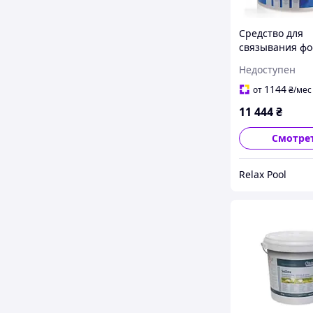
Средство для
связывания фо
PhosLess Direct 
Недоступен
100м³ - 51287
1144
от
₴
/мес
11 444
₴
Смотре
Relax Pool