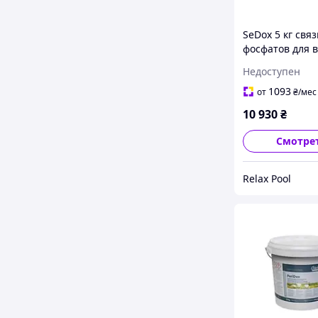
SeDox 5 кг свя
фосфатов для 
100 м3 - 76503
Недоступен
1093
от
₴
/мес
10 930
₴
Смотре
Relax Pool