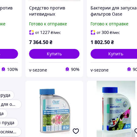
против
Средство против
Бактерии для запуска
нитевидных
фильтров Oase
se
водорослей Oase
AquaActiv BioKick CW
вке
Готово к отправке
Готово к отправке
Direct 5
AquaActiv Algo Direct 5l
200 ml
1227
300
от
₴
/мес
от
₴
/мес
7 364
.50
₴
1 802
.50
₴
ь
Купить
Купить
100%
90%
9
v-sezone
v-sezone
пруда
Биопрепараты для очистки водоемов прудов
да
 пруда
Борьба с водорослями в пруду