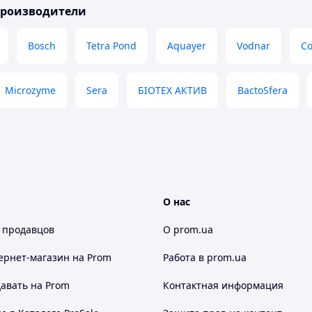
производители
Bosch
Tetra Pond
Aquayer
Vodnar
C
Microzyme
Sera
БІОТЕХ АКТИВ
BactoSfera
О нас
 продавцов
О prom.ua
ернет-магазин
на Prom
Работа в prom.ua
авать на Prom
Контактная информация