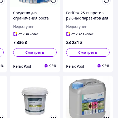
Средство для
PeriDox 25 кг против
ограничения роста
рыбных паразитов для
-
нитевидных
водоемов 800 м3 -
Недоступен
Недоступен
водорослей ALGo Direct
76522
5 l, для 100м³ - 50549
734
2323
от
₴
/мес
от
₴
/мес
7 336
₴
23 231
₴
Смотреть
Смотреть
3%
93%
93%
Relax Pool
Relax Pool