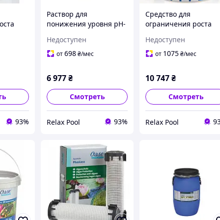
Раствор для
Средство для
оста
понижения уровня рН-
ограничения роста
Go
Value Minus (5л), для
водорослей BioKick
Недоступен
Недоступен
l, для
100м³ - 36657
Care 2л для водоема
1466
100 м³ - 51288
698
1075
от
₴
/мес
от
₴
/мес
6 977
₴
10 747
₴
ть
Смотреть
Смотреть
93%
93%
9
Relax Pool
Relax Pool