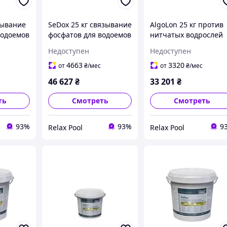
зывание
SeDox 25 кг связывание
AlgoLon 25 кг против
водоемов
фосфатов для водоемов
нитчатых водрослей
500 м3 - 76505
для водоемов 800 м3 
Недоступен
Недоступен
76511
4663
3320
от
₴
/мес
от
₴
/мес
46 627
₴
33 201
₴
ть
Смотреть
Смотреть
93%
93%
9
Relax Pool
Relax Pool