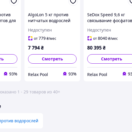
против
AlgoLon 5 кг против
SeDox Speed 9,6 кг
тов для
нитчатых водрослей
связывание фосфато
3 -
для водоемов 160 м3 -
для водоемов 400 м3 
Недоступен
Недоступен
76509
76508
779
8040
от
₴
/мес
от
₴
/мес
7 794
₴
80 395
₴
ть
Смотреть
Смотреть
93%
93%
9
Relax Pool
Relax Pool
оказано 1 - 29 товаров из 40+
е
против водорослей