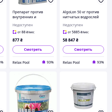
Препарат против
AlgoLon 50 кг против
внутренних и
нитчатых водрослей
-
наружных
для водоемов 1600 м3 -
Недоступен
Недоступен
бактериальных
76512
инфекций у рыб
88
5885
от
₴
/мес
от
₴
/мес
AntiBacteria 500 мл, 10
877
₴
58 847
₴
м³ - 50568
Смотреть
Смотреть
3%
93%
93%
Relax Pool
Relax Pool