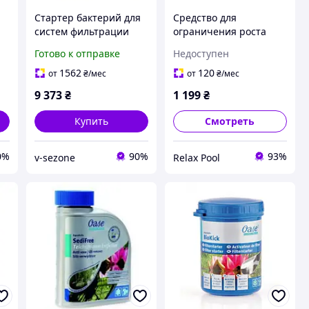
Стартер бактерий для
Средство для
систем фильтрации
ограничения роста
S
Oase Activ FilterStarter
нитевидных
Готово к отправке
Недоступен
Biokick, 2 л
водорослей ALGo Direct
500 ml, 10m³ -
1562
120
от
₴
/мес
от
₴
/мес
50546\51467
9 373
₴
1 199
₴
Купить
Смотреть
0%
90%
93%
v-sezone
Relax Pool