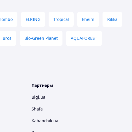
olombo
ELRING
Tropical
Eheim
Rikka
Bros
Bio-Green Planet
AQUAFOREST
Партнеры
Bigl.ua
Shafa
Kabanchik.ua