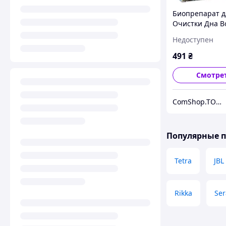
Биопрепарат д
Очистки Дна В
Microzyme - Ак
Недоступен
227 г - ОРИГИ
491
₴
Смотре
ComShop.TOP - Магазин Подарков
Популярные 
Tetra
JBL
Rikka
Ser