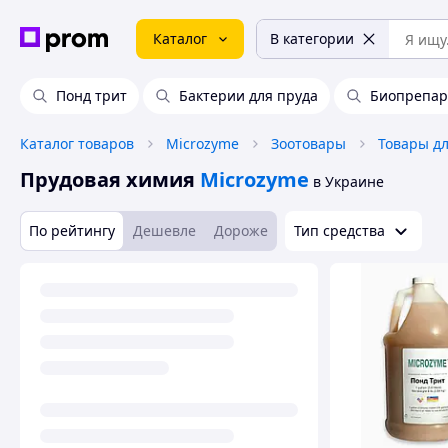
Каталог
В категории
Понд трит
Бактерии для пруда
Биопрепар
Каталог товаров
Microzyme
Зоотовары
Товары д
Прудовая химия
Microzyme
в Украине
По рейтингу
Дешевле
Дороже
Тип средства