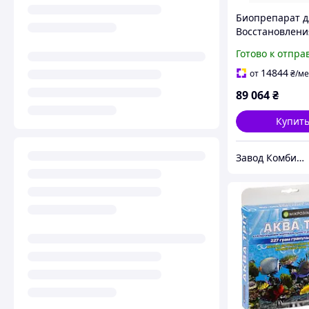
Биопрепарат д
Восстановлени
Эстетики и
Готово к отпра
Биологическог
Баланса - Micr
14844
от
₴
/ме
Понд-Трит 3,785
89 064
₴
ОРИГИНАЛ
Купит
Завод Комбикормов - Премиксов - БМВД