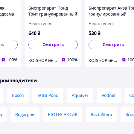
ля
Биопрепарат Понд
Биопрепарат Аква Тр
одоема -
Трит гранулированный
гранулированный
ва-Трит
MICROZYME (США ) 227
MICROZYME (США ) 2
Недоступен
Недоступен
НАЛ
г
г
640
₴
530
₴
ть
Смотреть
Смотреть
100%
100%
10
KOISHOP интернет-магазин
KOISHOP интернет-магазин
производители
Bosch
Tetra Pond
Aquayer
Vodnar
C
a
Водограй
БІОТЕХ АКТИВ
BactoSfera
Bro