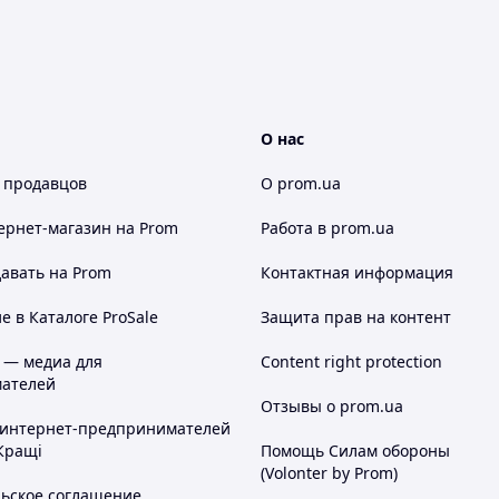
О нас
 продавцов
О prom.ua
ернет-магазин
на Prom
Работа в prom.ua
авать на Prom
Контактная информация
 в Каталоге ProSale
Защита прав на контент
 — медиа для
Content right protection
ателей
Отзывы о prom.ua
 интернет-предпринимателей
Кращі
Помощь Силам обороны
(Volonter by Prom)
льское соглашение