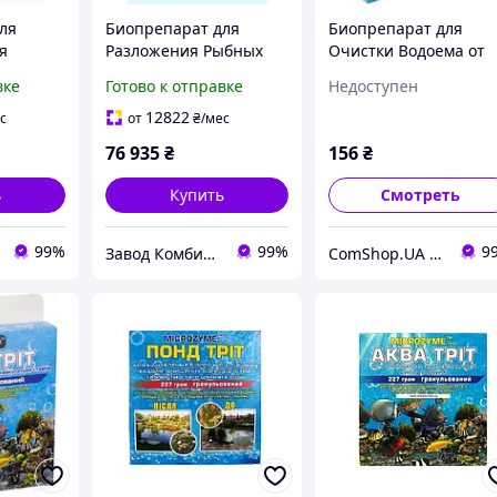
ля
Биопрепарат для
Биопрепарат для
я
Разложения Рыбных
Очистки Водоема от
Фекалий - Microzyme -
Водорослей и
вке
Готово к отправке
Недоступен
о
Аква-Трит 3,785 л -
Цветения Воды -
ozyme -
ОРИГИНАЛ
Microzyme - Понд-Три
12822
с
от
₴
/мес
 л -
50 г - ОРИГИНАЛ
76 935
₴
156
₴
ь
Купить
Смотреть
99%
99%
9
Завод Комбикормов - Премиксов - БМВД
ComShop.UA - Магазин TM Комшоп