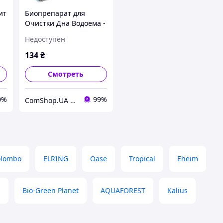
ит
Биопрепарат для
Очистки Дна Водоема -
27
Microzyme - Аква-Трит
Недоступен
50 г - ОРИГИНАЛ
134
₴
Смотреть
0%
99%
ComShop.UA - Магазин TM Комшоп
olombo
ELRING
Oase
Tropical
Eheim
s
Bio-Green Planet
AQUAFOREST
Kalius