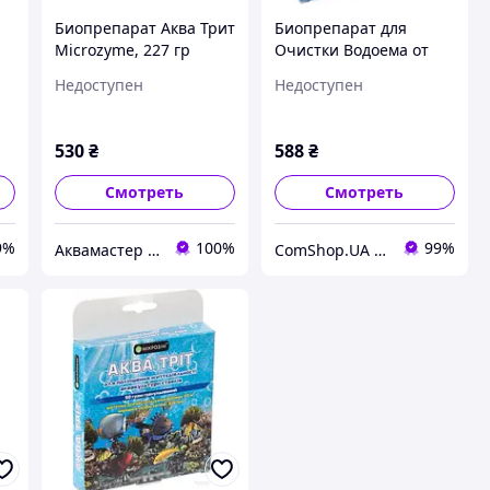
Биопрепарат Аква Трит
Биопрепарат для
Microzyme, 227 гр
Очистки Водоема от
Водорослей и
Недоступен
Недоступен
Цветения Воды -
т
Microzyme - Понд-Трит
227 г - ОРИГИНАЛ
530
₴
588
₴
Смотреть
Смотреть
9%
100%
99%
Аквамастер интернет-магазин
ComShop.UA - Магазин TM Комшоп