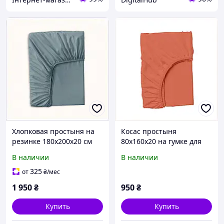
Хлопковая простыня на
Косас простыня
резинке 180х200х20 см
80х160х20 на гумке для
для спальни Dove
чувствительной кожи
В наличии
В наличии
XX85681T76
85X64249A
325
от
₴
/мес
1 950
₴
950
₴
Купить
Купить