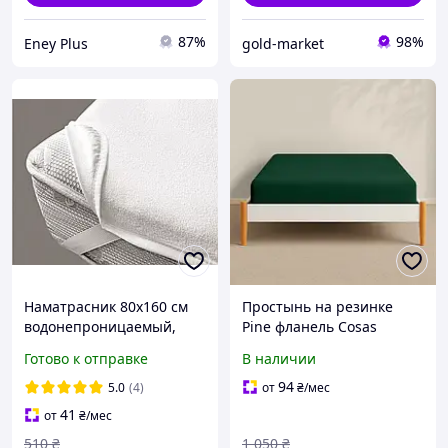
87%
98%
Eney Plus
gold-market
Наматрасник 80х160 см
Простынь на резинке
водонепроницаемый,
Pine фланель Cosas
непромокаемая махровая
высота 20 см 80х160 см
Готово к отправке
В наличии
простыня на 4 резинках
по углам
94
5.0
(4)
от
₴
/мес
41
от
₴
/мес
510
₴
1 050
₴