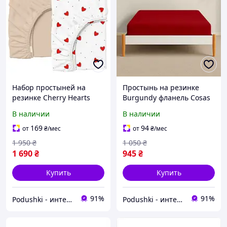
Набор простыней на
Простынь на резинке
резинке Cherry Hearts
Burgundy фланель Cosas
ранфорс Cosas высота 20
высота 20 см 80х160 см
В наличии
В наличии
см 80х160 см 2 шт
169
94
от
₴
/мес
от
₴
/мес
1 950
₴
1 050
₴
1 690
₴
945
₴
Купить
Купить
91%
91%
Podushki - интернет-магазин Подушки
Podushki - интернет-магазин Подушки