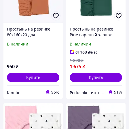
Простынь на резинке
Простынь на резинке
80х160х20 для
Pine вареный хлопок
чувствительной кожи,
Cosas высота 20 см
В наличии
В наличии
P856426B3
80х160 см
168
от
₴
/мес
1 890
₴
950
₴
1 675
₴
Купить
Купить
96%
91%
Kinetic
Podushki - интернет-магазин Подушки