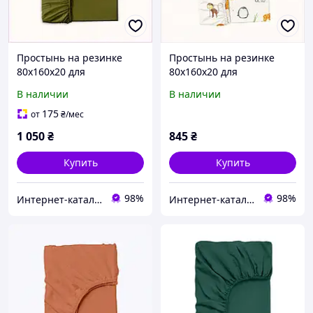
Простынь на резинке
Простынь на резинке
80х160х20 для
80х160х20 для
чувствительной кожи,
чувствительной кожи,
В наличии
В наличии
856E723B1
86CH42E374
175
от
₴
/мес
1 050
₴
845
₴
Купить
Купить
98%
98%
Интер​​нет-кат​алог с​​ки​​док "Модна Лавка"
Интерн​ет-кат​а​л​ог ск​​и​до​к "GALANTI"