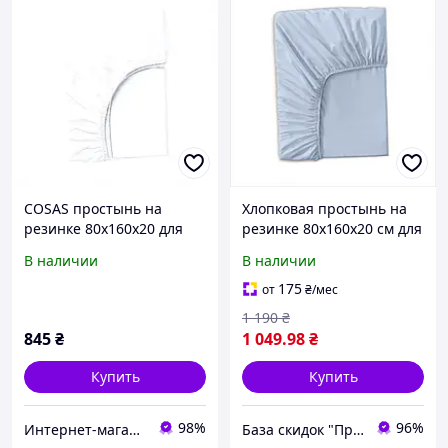
COSAS простынь на
Хлопковая простынь на
резинке 80х160х20 для
резинке 80х160х20 см для
чувствительной кожи,
чувствительной кожи
В наличии
В наличии
856XM4266
P85672B29X
175
от
₴
/мес
1 190
₴
845
₴
1 049
.98
₴
Купить
Купить
98%
96%
Интернет-магазин "SmartShop"
База скидок "ПромоКот"