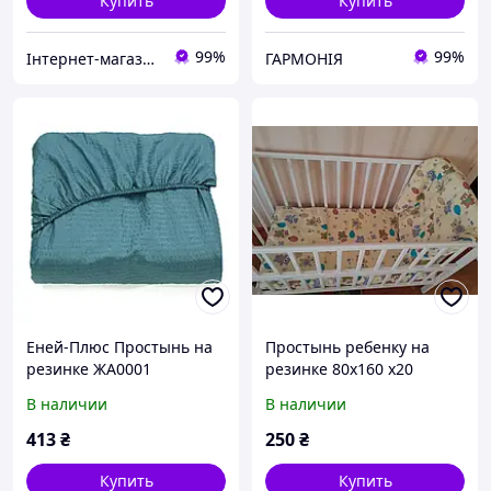
Купить
Купить
99%
99%
Інтернет-магазин SaleX
ГАРМОНІЯ
Еней-Плюс Простынь на
Простынь ребенку на
резинке ЖА0001
резинке 80х160 х20
(80х160х20)
мишки
В наличии
В наличии
413
₴
250
₴
Купить
Купить