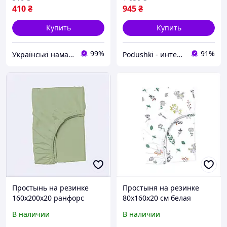
410
₴
945
₴
Купить
Купить
99%
91%
Українські наматрацники
Podushki - интернет-магазин Подушки
Простынь на резинке
Простыня на резинке
160х200х20 ранфорс
80х160х20 см белая
оливкового цвета,
хлопковая для сна
В наличии
В наличии
7B69A260X2
85C6424XH3