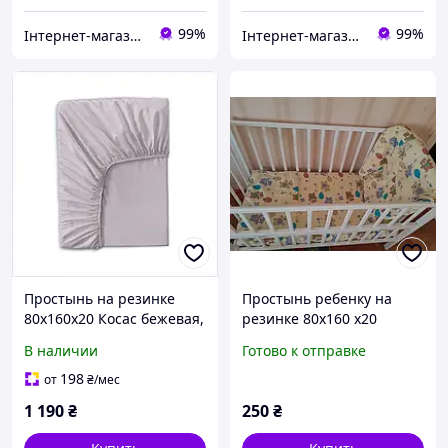
99%
99%
Інтернет-магазин SaleX
Інтернет-магазин SaleX
Простынь на резинке
Простынь ребенку на
80х160х20 Косас бежевая,
резинке 80х160 х20
8K56A7219
мишки
В наличии
Готово к отправке
198
от
₴
/мес
1 190
₴
250
₴