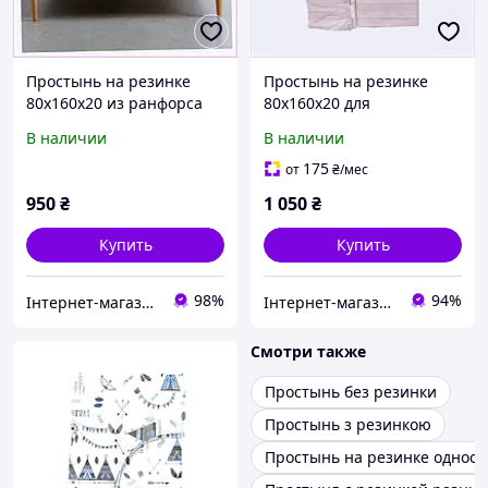
Простынь на резинке
Простынь на резинке
80х160х20 из ранфорса
80х160х20 для
для чувствительной кожи
чувствительной кожи
В наличии
В наличии
76E9328C4
B8X567467
175
от
₴
/мес
950
₴
1 050
₴
Купить
Купить
98%
94%
Інтернет-магазин NeonLemon
Інтернет-магазин ShopNow
Смотри также
Простынь без резинки
Простынь з резинкою
Простынь на резинке односп