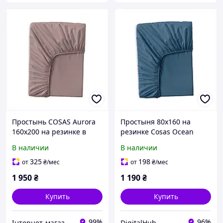
Простынь COSAS Aurora
Простыня 80х160 на
160х200 на резинке в
резинке Cosas Ocean
упаковке 8M5M6730T9
сатин люкс, 856CK723K2
В наличии
В наличии
325
198
от
₴
/мес
от
₴
/мес
1 950
₴
1 190
₴
Купить
Купить
99%
96%
Інтернет-магазин SaleX
DigitalHub