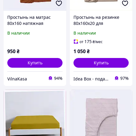
Простынь на матрас
Простынь на резинке
80х160 натяжная
80х160х20 для
гипоаллергенная
чувствительной кожи
В наличии
В наличии
769C3H292
8M5672TC26
175
от
₴
/мес
950
₴
1 050
₴
Купить
Купить
94%
97%
VilnaKasa
Idea Box - подарки для всей семьи