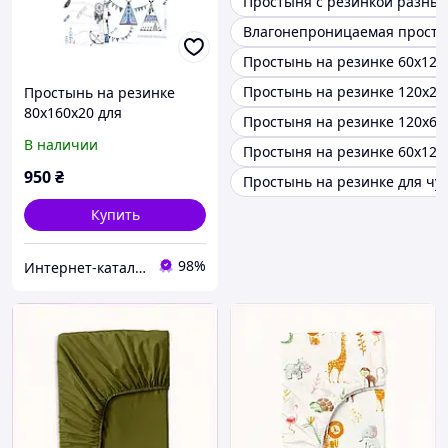
Простыня с резинкой разны
Влагонепроницаемая просты
Простынь на резинке 60х120
Простынь на резинке 120х20
Простынь на резинке
80х160х20 для
Простыня на резинке 120х60
чувствительной кожи
В наличии
Простыня на резинке 60х120
856493MA0T
950
₴
Простынь на резинке для чу
Купить
98%
Интер​нет-ка​та​лог с​ки​​док "ZAKAZ!K"