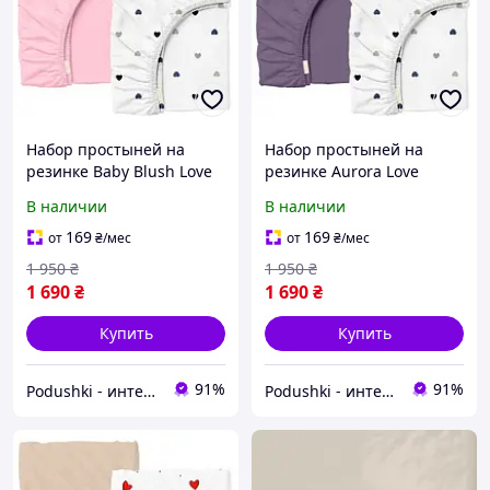
Набор простыней на
Набор простыней на
резинке Baby Blush Love
резинке Aurora Love
ранфорс Cosas высота 20
ранфорс Cosas высота 20
В наличии
В наличии
см 80х160 см 2 шт
см 80х160 см 2 шт
169
169
от
₴
/мес
от
₴
/мес
1 950
₴
1 950
₴
1 690
₴
1 690
₴
Купить
Купить
91%
91%
Podushki - интернет-магазин Подушки
Podushki - интернет-магазин Подушки