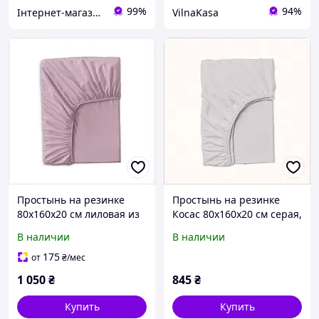
99%
94%
Інтернет-магазин SaleX
VilnaKasa
Простынь на резинке
Простынь на резинке
80х160х20 см лиловая из
Косас 80х160х20 см серая,
сатина 8567A2A21
E7692X6A59
В наличии
В наличии
175
от
₴
/мес
1 050
₴
845
₴
Купить
Купить