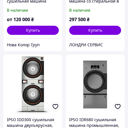
сушильная машина
машина со стиральной в
Unimac PU345 на 16 кг
колонне, 10,5 + 10,5 кг
В наличии
В наличии
(США)
от
120 000
₴
297 500
₴
Купить
Купить
Нова Колор Груп
ЛОНДРИ СЕРВИС
IPSO IDD300 сушильная
IPSO IDR680 сушильная
машина двухъярусная,
машина промышленная,