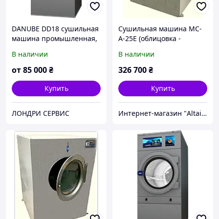
DANUBE DD18 сушильная
Сушильная машина МС-
машина промышленная,
А-25Е (облицовка -
16,5-18 кг
нержавеющая сталь)
В наличии
В наличии
от
85 000
₴
326 700
₴
Купить
Купить
ЛОНДРИ СЕРВИС
Интернет-магазин "Altair"