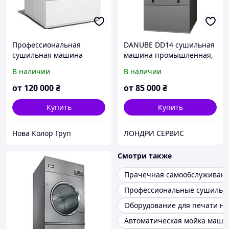
Профессиональная
DANUBE DD14 сушильная
сушильная машина
машина промышленная,
Unimac FDE3 на 10 кг
13,5-15 кг
В наличии
В наличии
(США)
от
120 000
₴
от
85 000
₴
Купить
Купить
Нова Колор Груп
ЛОНДРИ СЕРВИС
Смотри также
Прачечная самообслуживан
Профессиональные сушиль
Оборудование для печати на
Автоматическая мойка маши