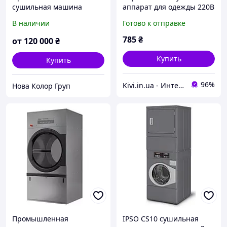
сушильная машина
аппарат для одежды 220В
Unimac PU680 на 35 кг
200Вт с таймером 240
В наличии
Готово к отправке
(США)
минут, автоотключением
и 360° циркуляцией
785
₴
от
120 000
₴
воздуха
Купить
Купить
96%
Kivi.in.ua - Интернет-магазин
Нова Колор Груп
Промышленная
IPSO CS10 сушильная