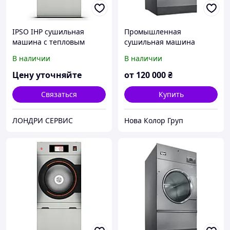
IPSO IHP сушильная
Промышленная
машина с тепловым
сушильная машина
насосом, 14-20 кг
Unimac UU 035 на 16 кг
В наличии
В наличии
(США)
Цену уточняйте
от
120 000
₴
Связаться
Купить
ЛОНДРИ СЕРВИС
Нова Колор Груп