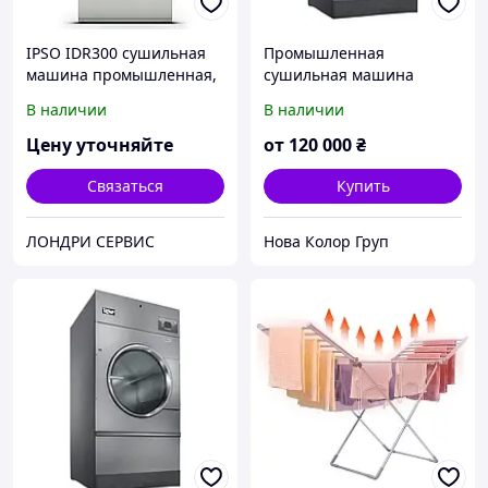
IPSO IDR300 сушильная
Промышленная
машина промышленная,
сушильная машина
16 кг
Unimac UU 50 на 26,5 кг
В наличии
В наличии
(США)
Цену уточняйте
от
120 000
₴
Связаться
Купить
ЛОНДРИ СЕРВИС
Нова Колор Груп