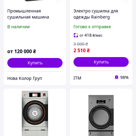
Промышленная
Электро сушилка для
сушильная машина
одежды Rainberg
Unimac UU 55 на 24,5 кг
Портативная
В наличии
Готово к отправке
(США)
электрическая сушилка
для белья
418
от
₴
/мес
Электросухушка для
3 000
₴
одежды
2 510
₴
от
120 000
₴
Купить
Купить
98%
ITM
Нова Колор Груп