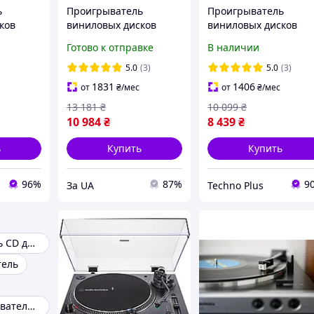
ь
Проигрыватель
Проигрыватель
ков
виниловых дисков
виниловых дисков
 AT-LP5X
Audio-Technica AT-
Audio-Technica AT-LP6
Готово к отправке
В наличии
LP60XBT Black
Black
5.0
(3)
5.0
(3)
1831
1406
от
₴
/мес
от
₴
/мес
13 181
₴
10 099
₴
10 984
₴
8 439
₴
ь
Купить
Купить
96%
87%
9
За UA
Techno Plus
Проигрыватель CD дисков
тель
Ретро проигрыватели винила