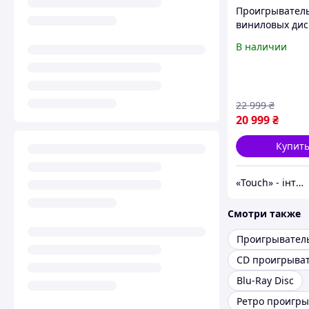
Проигрывател
виниловых дис
Audio-Technica
В наличии
[132104]
22 999
₴
20 999
₴
Купит
«Touch» - інтернет-магазин електроніки та гаджетів
Смотри также
CD проигрыва
Blu-Ray Disc