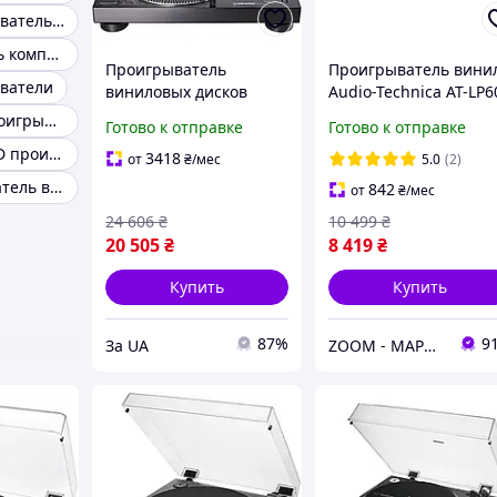
Ретро проигрыватель виниловых пластинок
Проигрыватель компакт-дисков
Проигрыватель
Проигрыватель вини
ватели
виниловых дисков
Audio-Technica AT-LP6
Audio-Technica AT-
Metal USB Gun
Виниловый проигрыватель ретро
Готово к отправке
Готово к отправке
LP120XBT-USB [132101]
Компактный CD проигрыватель
3418
от
₴
/мес
5.0
(2)
Usb проигрыватель виниловых пластинок
842
от
₴
/мес
24 606
₴
10 499
₴
20 505
₴
8 419
₴
Купить
Купить
87%
9
За UA
ZOOM - МАРКЕТ ЦИФРОВОЙ ТЕХНИКИ