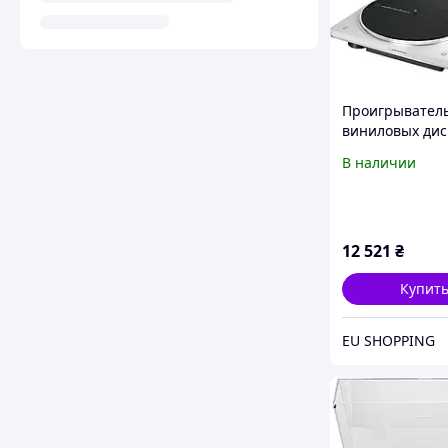
Проигрывател
виниловых дис
Audio-Technica 
В наличии
LP70XBT White-S
12 521
₴
Купит
EU SHOPPING