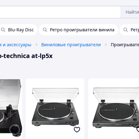
Найти
Blu-Ray Disc
Ретро проигрыватели винила
Рет
а и аксессуары
Виниловые проигрыватели
technica at-lp5x