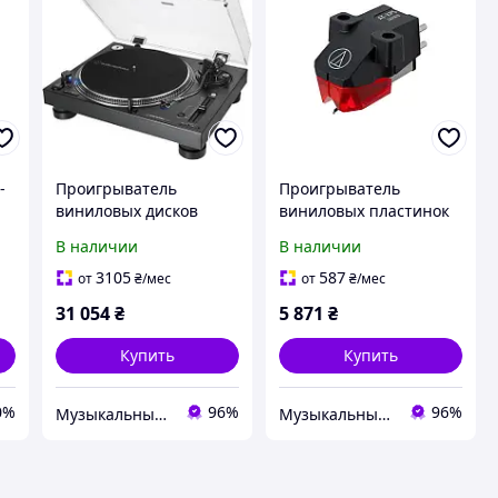
-
Проигрыватель
Проигрыватель
виниловых дисков
виниловых пластинок
од
Audio-Technica AT-
AUDIO-TECHNICA AT-
В наличии
В наличии
LP140XPBK
XP5
3105
587
от
₴
/мес
от
₴
/мес
31 054
₴
5 871
₴
Купить
Купить
0%
96%
96%
Музыкальный магазин "Мелодия"
Музыкальный магазин "Мелодия"