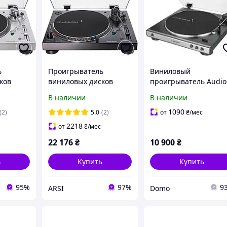
ь
Проигрыватель
Виниловый
ков
виниловых дисков
проигрыватель Audio
AT-
Audio-Technica AT-
Technica AT-
В наличии
В наличии
r AT-
LP120XUSB Black (AT-
LP60XUSBGM
LP120XUSBBK) [127410]
1090
(2)
5.0
(2)
от
₴
/мес
2218
от
₴
/мес
22 176
₴
10 900
₴
ь
Купить
Купить
95%
97%
9
ARSI
Domo