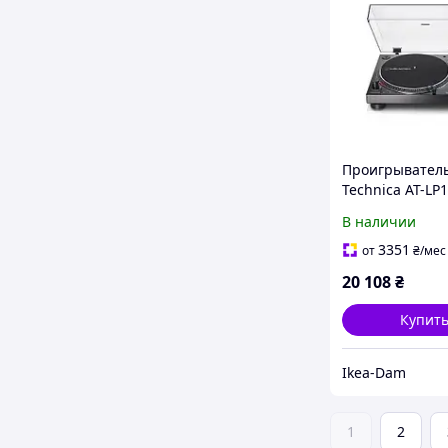
Проигрыватель
Technica AT-LP
Ручной Прямой
В наличии
Предусилитель
Черный
3351
от
₴
/мес
20 108
₴
Купит
Ikea-Dam
1
2