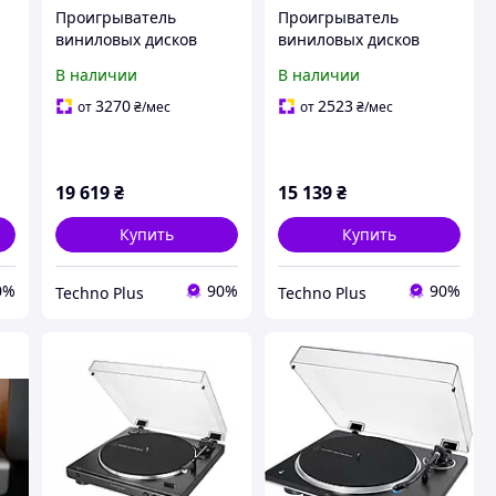
Проигрыватель
Проигрыватель
виниловых дисков
виниловых дисков
0X
Audio-Technica AT-
Audio-Technica AT-
В наличии
В наличии
LP120X-USB черный
LP70XBT White-Silver
(AT-LP70XBT-WS)
3270
2523
от
₴
/мес
от
₴
/мес
[161026]
19 619
₴
15 139
₴
Купить
Купить
0%
90%
90%
Techno Plus
Techno Plus