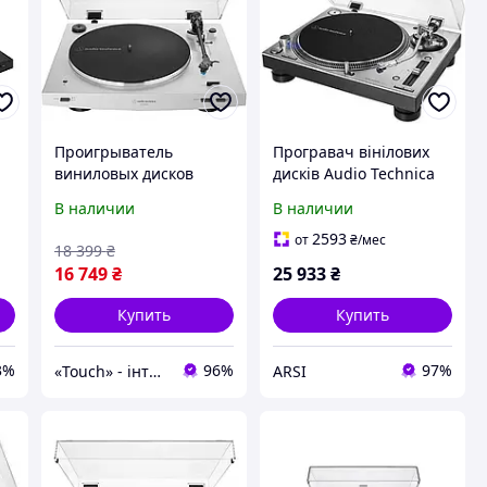
Проигрыватель
Програвач вінілових
виниловых дисков
дисків Audio Technica
Audio-Technica AT-
AT-LP140X Silver
В наличии
В наличии
LP3XBT-WH [161024]
2593
от
₴
/мес
18 399
₴
16 749
₴
25 933
₴
Купить
Купить
3%
96%
97%
«Touch» - інтернет-магазин електроніки та гаджетів
ARSI