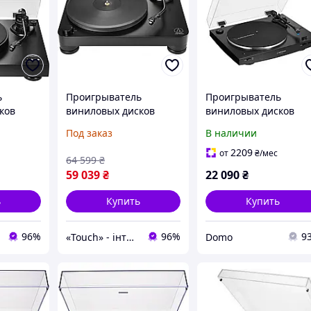
ь
Проигрыватель
Проигрыватель
ков
виниловых дисков
виниловых дисков
 AT-LP8X
Audio-Technica AT-LP7X
Audio-Technica AT-
Под заказ
В наличии
Black [161023]
LP3XBT
2209
от
₴
/мес
64 599
₴
59 039
₴
22 090
₴
ь
Купить
Купить
96%
96%
9
«Touch» - інтернет-магазин електроніки та гаджетів
Domo