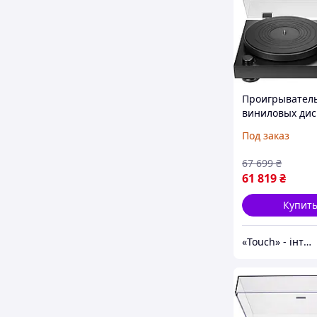
Проигрывател
виниловых дис
Audio-Technica
Под заказ
Black [161028]
67 699
₴
61 819
₴
Купит
«Touch» - інтернет-магазин електроніки та гаджетів