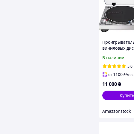
Проигрывател
виниловых дис
Audio-Technica 
В наличии
LP120XUSB Silve
LP120XUSBSV
5.0
1100
от
₴
/мес
11 000
₴
Купит
Amazzonstock