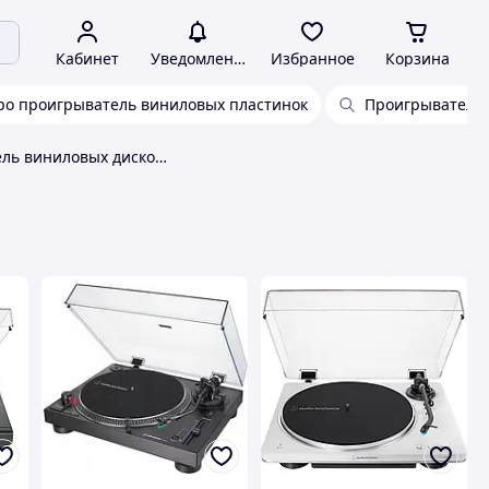
Кабинет
Уведомления
Избранное
Корзина
ро проигрыватель виниловых пластинок
Проигрыватель 
Проигрыватель виниловых дисков audio-technica at-lp5x