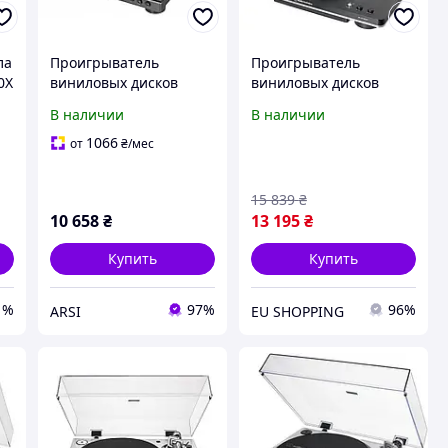
ла
Проигрыватель
Проигрыватель
0X
виниловых дисков
виниловых дисков
Audio-Technica AT-LP60X
Audio-Technica AT-
В наличии
В наличии
Black
LP70XBT Black-Silver
1066
от
₴
/мес
15 839
₴
10 658
₴
13 195
₴
Купить
Купить
1%
97%
96%
ARSI
EU SHOPPING