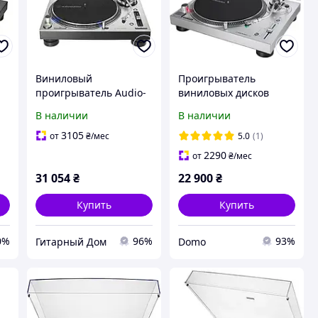
Виниловый
Проигрыватель
проигрыватель Audio-
виниловых дисков
Technica AT-LP140XPSV
Audio-Technica AT-
В наличии
В наличии
LP120X-USB Silver
3105
от
₴
/мес
5.0
(1)
2290
от
₴
/мес
31 054
₴
22 900
₴
Купить
Купить
0%
96%
93%
Гитарный Дом
Domo