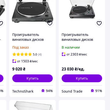
Проигрыватель
Проигрыватель
-
виниловых дисков
виниловых дисков
Audio-Technica AT-
Audio-Technica AT-
Под заказ
В наличии
LP60X-BK
LP120X Black
2303
5.0
(4)
от
₴
/мес
1503
от
₴
/мес
9 020
₴
23 030
₴/ед.
Купить
Купить
3%
94%
91%
TechnoShark
Sound Trade