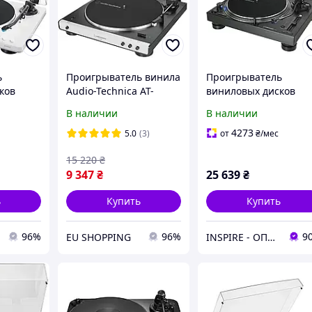
ь
Проигрыватель винила
Проигрыватель
ков
Audio-Technica AT-
виниловых дисков
AT-
LP60X-BT Белый с
Audio-Technica AT-
В наличии
В наличии
ilver
Bluetooth
LP140XPBK Black
4273
5.0
(3)
от
₴
/мес
15 220
₴
9 347
₴
25 639
₴
ь
Купить
Купить
96%
96%
9
EU SHOPPING
INSPIRE - ОПТОВІ ПРОДАЖІ ТА БЕЗГОТІВКА ДЛЯ БІЗНЕСУ