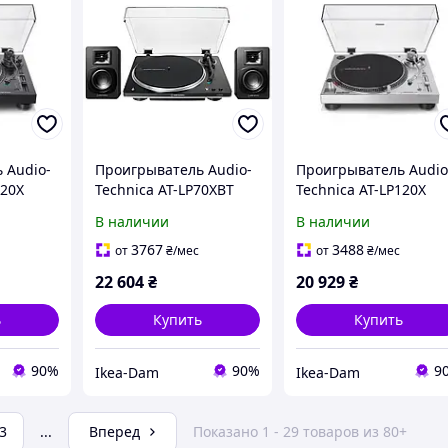
 Audio-
Проигрыватель Audio-
Проигрыватель Audio
120X
Technica AT-LP70XBT
Technica AT-LP120X
 привод
Автоматический
Ручной Прямой прив
В наличии
В наличии
ременный привод
Предусилитель
Предусилитель
Серебристый
3767
3488
от
₴
/мес
от
₴
/мес
Bluetooth Черный +
22 604
₴
20 929
₴
Колонки AT-SP3X
ь
Купить
Купить
90%
90%
9
Ikea-Dam
Ikea-Dam
3
...
Вперед
Показано 1 - 29 товаров из 80+