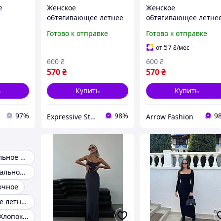
е
Женское
Женское
обтягивающее летнее
обтягивающее летне
ильное
платье майка макси на
платье майка макси 
Готово к отправке
Готово к отправке
е колен
тонких бретелях
тонких бретелях
й
натуральная вискоза
натуральная вискоза
57
от
₴
/мес
разами
600
₴
600
₴
570
₴
570
₴
ь
Купить
Купить
97%
98%
9
Expressive Style
Arrow Fashion
Платье натуральное короткое
Платье с натуральной ткани
очное
Платья женские летние из хлопка цвета мокко
Повседневная Хлопок Платье