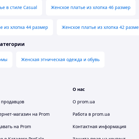
ье в стиле Casual
Женское платье из хлопка 46 размер
е из хлопка 44 размер
Женское платье из хлопка 42 разм
категории
юмы
Женская этническая одежда и обувь
О нас
 продавцов
О prom.ua
ернет-магазин
на Prom
Работа в prom.ua
авать на Prom
Контактная информация
 в Каталоге ProSale
Защита прав на контент