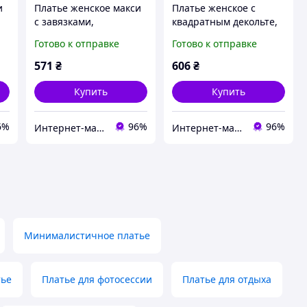
и
Платье женское макси
Платье женское с
с завязками,
квадратным декольте,
натуральная вискоза
натуральная вискоза
Готово к отправке
Готово к отправке
42-46 (3) Sin824-1572
42-46 Sin824-1577
571
₴
606
₴
Купить
Купить
6%
96%
96%
Интернет-магазин одежды "Richie"
Интернет-магазин одежды "Richie"
Минималистичное платье
тье
Платье для фотосессии
Платье для отдыха