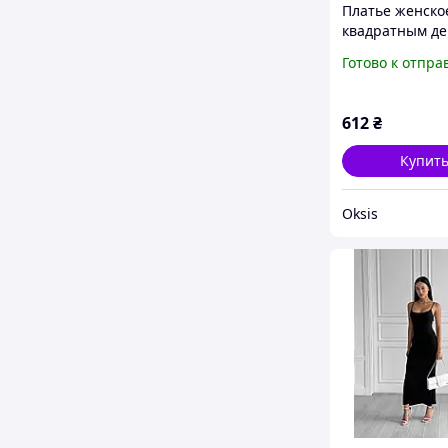
Платье женско
квадратным де
натуральная в
Готово к отпра
42-46 Sin824-1
612
₴
Купит
Oksis