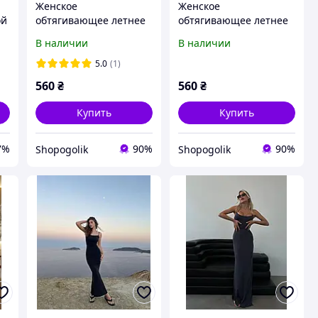
и
Женское
Женское
ой
обтягивающее летнее
обтягивающее летнее
ой
платье майка макси на
платье майка макси на
В наличии
В наличии
тонких бретелях
тонких бретелях с
натуральная вискоза
разрезом на ноге
5.0
(1)
натуральная вискоза
560
₴
560
₴
Купить
Купить
7%
90%
90%
Shopogolik
Shopogolik