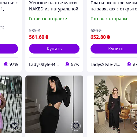
платье с
Женское платье макси
Платье женское мин
1,
NAKED из натуральной
на завязках с открыт
из
вискозы мод 1522
спиной из натуральн
Готово к отправке
Готово к отправке
искозы,
вискозы мод 495
ад,
(1)
585
₴
680
₴
561
.60
₴
652
.80
₴
ь
Купить
Купить
97%
97%
9
LadysStyle-Интернет магазин женской одежды
LadysStyle-Интернет магазин женской одежды