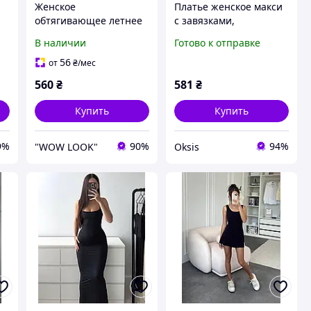
Женское
Платье женское макси
обтягивающее летнее
с завязками,
платье майка макси на
натуральная вискоза
В наличии
Готово к отправке
тонких бретелях
42-46 (3) Sin824-1572
натуральная вискоза
56
от
₴
/мес
560
₴
581
₴
Купить
Купить
9%
90%
94%
"WOW LOOK"
Oksis