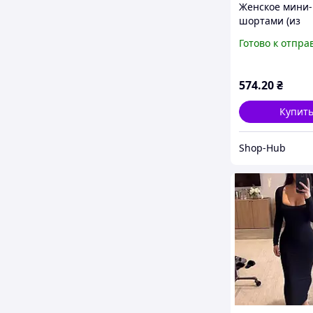
Женское мини-
шортами (из
натуральной 
Готово к отпра
вискозы), Нев
наряд барби on
арт. 457123
574
.20
₴
Купит
Shop-Hub