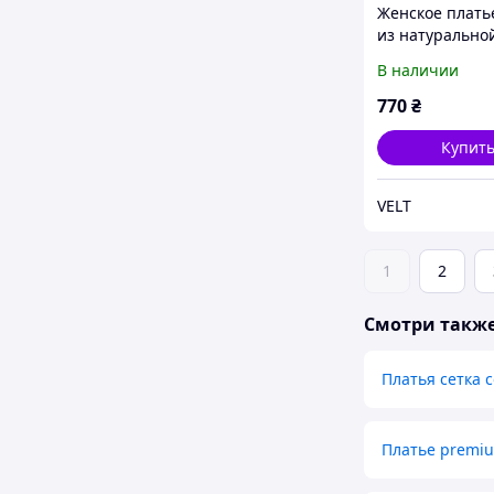
Женское плать
из натурально
вискозы черное
В наличии
/ мокко / розов
универсальны
770
₴
42 46
Купит
VELT
1
2
Смотри такж
Платья сетка 
Платье premiu