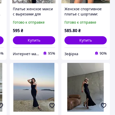
Платье женское макси
Женское спортивное
,
с вырезами для
платье с шортами:
пальчиков
черное, натуральная
Готово к отправке
Готово к отправке
натуральная вискоза
вискоза, легкое, One
42-46 (3) Sin824-1521
size 793145
595
₴
585
.80
₴
Купить
Купить
5%
95%
90%
Интернет-магазин одежды "Веспер"
Зефірка