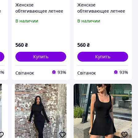
Женское
Женское
е
обтягивающее летнее
обтягивающее летнее
на
платье майка макси на
платье майка макси на
В наличии
В наличии
тонких бретелях
тонких бретелях с
натуральная вискоза
разрезом на ноге
натуральная вискоза
560
₴
560
₴
Купить
Купить
8%
93%
93%
Світанок
Світанок