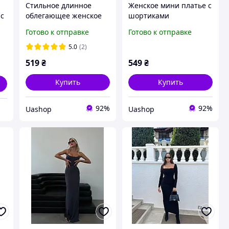
Стильное длинное
Женское мини платье с
 с
облегающее женское
шортиками
ми
платье на бретелях
натуральная вискоза
Готово к отправке
Готово к отправке
натуральная вискоза
Турция XsSM черный
SML черный шоколад
барби шоколад
5.0
(2)
графит белый
519
₴
549
₴
Купить
Купить
92%
92%
Uashop
Uashop