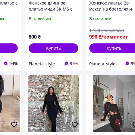
платье с
Женское длинное
Женское платье 2в1
платье миди SK!MS с
макси на бретелях и
дышащей
вырезами на талии и
длинный кардиган,
вке
В наличии
В наличии
ероятный
металлическим
натуральная вискоза,
e size
кольцом из
размер 42-46
1 100
₴/комплект
натуральной вискозы
800
₴
990
₴/комплект
ь
Купить
Купить
94%
99%
9
Planeta_style
Planeta_style