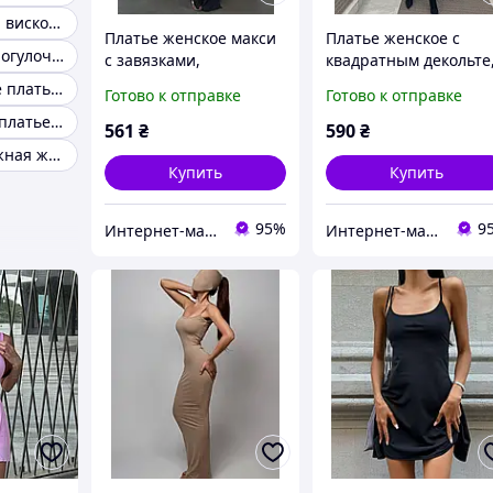
Платье из льна вискозы жатки
Платье женское макси
Платье женское с
Платья лето прогулочное
с завязками,
квадратным декольте
натуральная вискоза
натуральная вискоза
Розовое летнее платье натуральное
Готово к отправке
Готово к отправке
42-46 (3) Sin824-1572
42-46 Sin824-1577
Повседневное платье из натуральной ткани
561
₴
590
₴
Хлопчатобумажная женское платье
Купить
Купить
95%
9
Интернет-магазин одежды "Веспер"
Интернет-магазин одежды "Веспер"