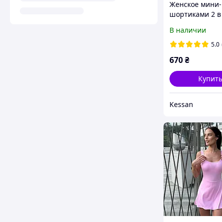
Женское мини-
шортиками 2 в 
летнее платье 
В наличии
натуральной в
черное, шокол
5.0
барби
670
₴
Купит
Kessan