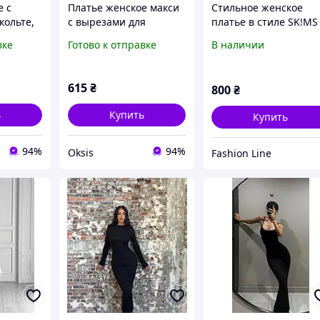
е с
Платье женское макси
Стильное женское
кольте,
с вырезами для
платье в стиле SK!MS
искоза
пальчиков
акцентными выреза
вке
Готово к отправке
В наличии
577
натуральная вискоза
длинное облегающее
42-46 (3) Sin824-1521
из натуральной
вискозы
615
₴
800
₴
ь
Купить
Купить
94%
94%
Oksis
Fashion Line