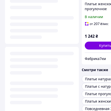
Платье женско
прогулочное
молодежное ст
В наличии
свободное ниж
из натурально
207
от
₴
/мес
вискозы со ст
батал
1 242
₴
Купит
Фабрика7км
Смотри также
Платье прогул