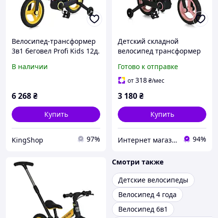
Велосипед-трансформер
Детский складной
3в1 беговел Profi Kids 12д.
велосипед трансформер
MB 1021-7 с родительской
беговел Profi Kids MB
В наличии
Готово к отправке
ручкой
1021-3 родительская
ручка, для девочки,
318
от
₴
/мес
розовый
6 268
₴
3 180
₴
Купить
Купить
97%
94%
KingShop
Интернет магазин детских товаров Sophie-shop
Смотри также
Детские велосипеды
Велосипед 4 года
Велосипед 6в1