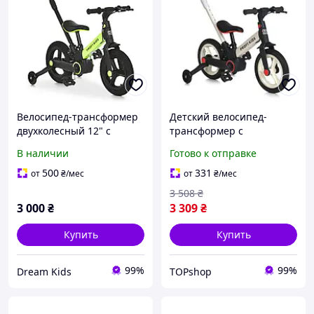
Велосипед-трансформер
Детский велосипед-
двухколесный 12" с
трансформер с
родительской ручкой
родительской ручкой
В наличии
Готово к отправке
PROFI KIDS MB 1021-8,
PROFI KIDS для детей от 2
съемные педали,
лет с боковыми
500
331
от
₴
/мес
от
₴
/мес
салатовый
колесиками и рези
3 508
₴
3 000
₴
3 309
₴
Купить
Купить
99%
99%
Dream Kids
TOPshop