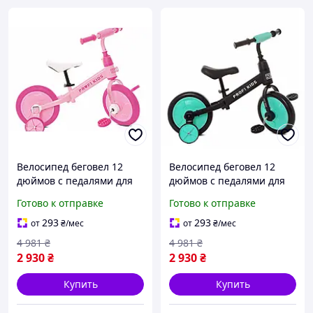
Велосипед беговел 12
Велосипед беговел 12
дюймов с педалями для
дюймов с педалями для
детей 3 года и старше
детей унисекс черно-
Готово к отправке
Готово к отправке
розовый PROFI KIDS HM-
голубой PROFI KIDS HM-
13914
14053
293
293
от
₴
/мес
от
₴
/мес
4 981
₴
4 981
₴
2 930
₴
2 930
₴
Купить
Купить