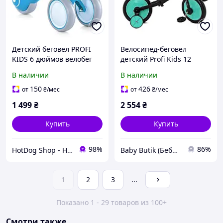
Детский беговел PROFI
Велосипед-беговел
KIDS 6 дюймов велобег
детский Profi Kids 12
стальная рама
дюймов MBB 1012-1,
В наличии
В наличии
Прогулочный велосипед
дополнительные колеса,
для ребенка от 1 года
чёрно-голубой
150
426
от
₴
/мес
от
₴
/мес
Синий
1 499
₴
2 554
₴
Купить
Купить
98%
86%
HotDog Shop - Найкращі товари для дому та сімʼї, з любовʼю до деталей!
Baby Butik (Беби Бутик)
1
2
3
...
Показано 1 - 29 товаров из 100+
Смотри также