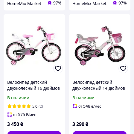
97%
97%
HomeMix Market
HomeMix Market
Велосипед детский
Велосипед детский
двухколесный 16 дюймов
двухколесный 14 дюймов
Kids Bike Crosser-3, бело-
Kids Bike Crosser-3, бело-
В наличии
В наличии
розовый
розовый
548
5.0
(2)
от
₴
/мес
575
от
₴
/мес
3 450
₴
3 290
₴