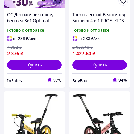
OC Детский велосипед-
Трехколесный Велосипед-
беговел 3в1 Optimal
Биговел 4 в 1 PROFI KIDS
choice для малышей Profi
Детский Ровер с
Готово к отправке
Готово к отправке
Kids трехколесный
Регулируемыми Колесами
двухколесный бегов
для Малышей 3+ лет
238
238
от
₴
/мес
от
₴
/мес
175POL
4 752
₴
2 039
.40
₴
2 376
₴
1 427
.60
₴
Купить
Купить
97%
94%
InSales
BuyBox