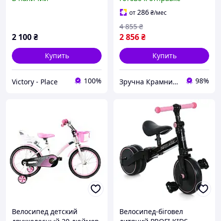
старше розовый PROFI
KIDS MK-16731
286
от
₴
/мес
4 855
₴
2 100
₴
2 856
₴
Купить
Купить
100%
98%
Victory - Place
Зручна Крамниця
Велосипед детский
Велосипед-біговел