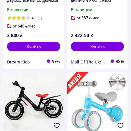
двухколесный 20 дюймов
дитячий PROFI KIDS
Kids Bike Crosser-3, бело-
10/8д. MBB 1008 pink 3 в
В наличии
В наличии
розовый
1,
387
4.0
(1)
от
₴
/мес
640
от
₴
/мес
3 840
₴
2 322
.50
₴
Купить
Купить
99%
98%
Dream Kids
Mall Of The Ukraine