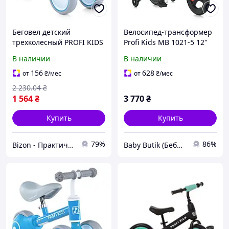
Беговел детский
Велосипед-трансформер
трехколесный PROFI KIDS
Profi Kids MB 1021-5 12"
для малышей от 2 до 4
3в1 с родительской
В наличии
В наличии
лет с мягкими колесами 6
ручкой и
дюймов BZN
антипрокольными колеса
156
628
от
₴
/мес
от
₴
/мес
2 230
.04
₴
1 564
₴
3 770
₴
Купить
Купить
79%
86%
Bizon - Практичные решения для дома и сада!
Baby Butik (Беби Бутик)