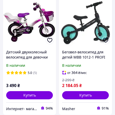
Детский двухколесный
Беговел-велосипед для
велосипед для девочки
детей MBB 1012-1 PROFI
Kids Bike Crosser 3 - 16" с
KIDS 12 дюймов, колёса
В наличии
В наличии
корзиной багажником для
EVA, эксцентрик, черно-
кукол и боковыми
голубой
364
5.0
(5)
от
₴
/мес
колесами фиолетовый
2 299
₴
3 490
₴
2 184
.05
₴
Купить
Купить
94%
91%
Интернет- магазин "Fortuna"
Masher