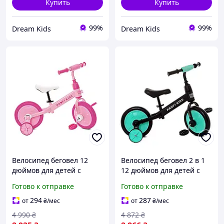
Купить
Купить
99%
99%
Dream Kids
Dream Kids
Велосипед беговел 12
Велосипед беговел 2 в 1
дюймов для детей с
12 дюймов для детей с
педалями и боковыми
педалями и
Готово к отправке
Готово к отправке
колесами PROFI KIDS MC-
страховочными колесами
8072 розовый
черно-голубой PROFI KIDS
294
287
от
₴
/мес
от
₴
/мес
BT-12312
4 990
₴
4 872
₴