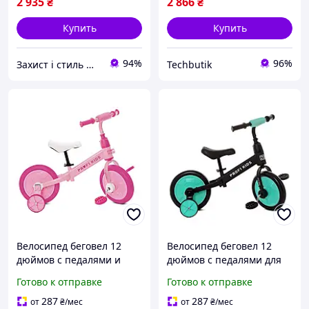
2 935
₴
2 866
₴
Купить
Купить
94%
96%
Захист і стиль — в одному магазині
Techbutik
Велосипед беговел 12
Велосипед беговел 12
дюймов с педалями и
дюймов с педалями для
страховочными
детей 3 года и старше
Готово к отправке
Готово к отправке
колесиками для детей
черно-голубой PROFI KIDS
розовый PROFI KIDS FK-
FK-15420
287
287
от
₴
/мес
от
₴
/мес