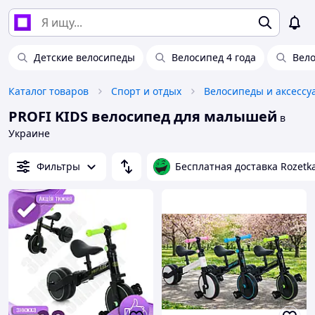
Детские велосипеды
Велосипед 4 года
Вело
Каталог товаров
Спорт и отдых
Велосипеды и аксессу
PROFI KIDS велосипед для малышей
в
Украине
Фильтры
Бесплатная доставка Rozetk