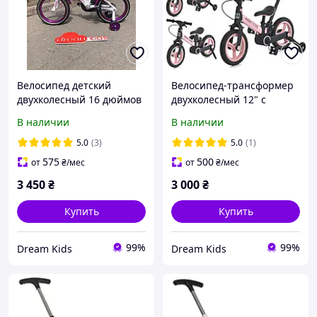
Велосипед детский
Велосипед-трансформер
двухколесный 16 дюймов
двухколесный 12" с
Kids Bike Crosser-3, бело-
родительской ручкой
В наличии
В наличии
фиолетовый
PROFI KIDS MB 1021-3,
съемные педали,
5.0
(3)
5.0
(1)
розовый
575
500
от
₴
/мес
от
₴
/мес
3 450
₴
3 000
₴
Купить
Купить
99%
99%
Dream Kids
Dream Kids