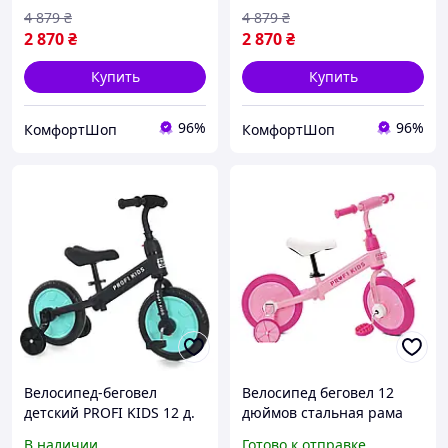
15281
4 879
₴
4 879
₴
2 870
₴
2 870
₴
Купить
Купить
96%
96%
КомфортШоп
КомфортШоп
Велосипед-беговел
Велосипед беговел 12
детский PROFI KIDS 12 д.
дюймов стальная рама
MBB 1012-1
для детей 3 года и
В наличии
Готово к отправке