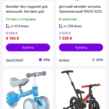
Велобег без педалей для
Детский велобег каталка
малышей, Беговел для
Трехколесный PROFI KIDS
детей, Беговел детский от
MBB 1016-2 Беговел для
Готово к отправке
В наличии
3 лет Велобег малышей
малышей Для самых
XS-68
маленьких Голубой
416
256
от
₴
/мес
от
₴
/мес
8 328
₴
3 078
₴
4 164
₴
1 539
₴
Купить
Купить
99%
89%
GALKONAT
Amber