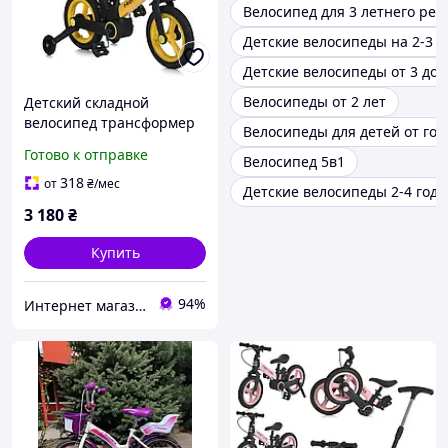
Велосипед для 3 летнего реб
Детские велосипеды на 2-3 г
Детские велосипеды от 3 до 6
Велосипеды от 2 лет
Детский складной
велосипед трансформер
Велосипеды для детей от год
беговел Profi Kids MB
Готово к отправке
Велосипед 5в1
1021-7 родительская
ручка, желтый
318
от
₴
/мес
Детские велосипеды 2-4 года
3 180
₴
Купить
94%
Интернет магазин детских товаров Sophie-shop