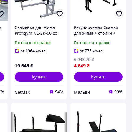
х
Скамейка для жима
Регулируемая Скамья
Profigym NE-SK-60 со
для жима + стойки +
стойками,
Скотта WCG-003 _Mal
Готово к отправке
Готово к отправке
G
профессиональная,
нагрузка до 300 кг
1964
775
от
₴
/мес
от
₴
/мес
6 043
.70
₴
19 645
₴
4 649
₴
Купить
Купить
7%
94%
99%
GetMax
Мальви