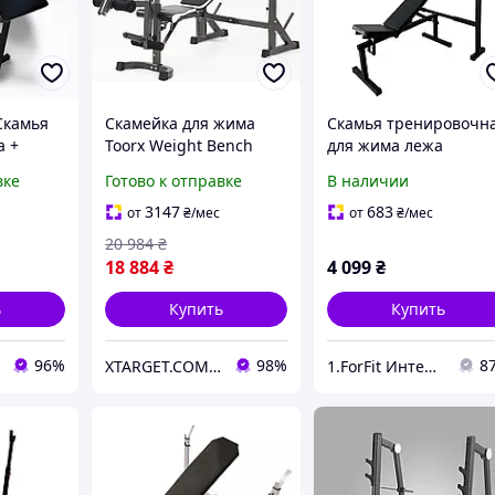
Скамья
Скамейка для жима
Скамья тренировочн
а +
Toorx Weight Bench
для жима лежа
ируемая
WBX 90 (WBX-90)
регулируемая WCG-0
вке
Готово к отправке
В наличии
 003
со стойкой для дома 
спортзала с нагрузко
3147
683
от
₴
/мес
от
₴
/мес
до 270 кг
20 984
₴
18 884
₴
4 099
₴
ь
Купить
Купить
96%
98%
8
XTARGET.COM.UA
1.ForFit Интернет-магазин спортивных товаров