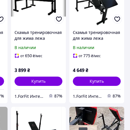
ая
Скамья тренировочная
Скамья тренировочная
для жима лежа
для жима лежа
04
регулируемая WCG-006
регулируемая WCG-003
В наличии
В наличии
и
со стойкой и партой
со стойкой и партой
й
Скотта с нагрузкой до
Скотта с нагрузкой до
650
775
от
₴
/мес
от
₴
/мес
270 кг
300 кг
3 899
₴
4 649
₴
Купить
Купить
7%
87%
87%
1.ForFit Интернет-магазин спортивных товаров
1.ForFit Интернет-магазин спортивных товаров