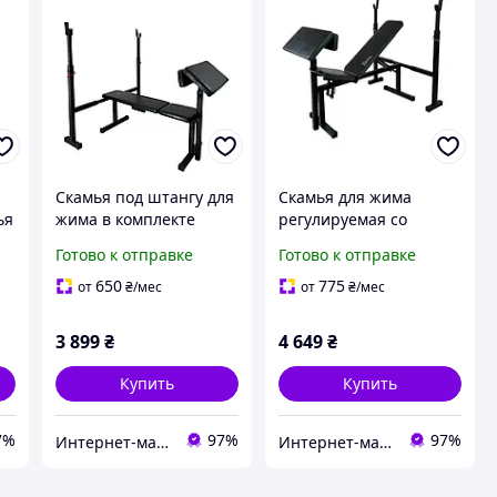
Скамья под штангу для
Скамья для жима
ья
жима в комплекте
регулируемая со
стойка для штанги и
стойками под штангу и
Готово к отправке
Готово к отправке
парта Скотта WCG - 006
приставка Скотта.
WCG-003
650
775
от
₴
/мес
от
₴
/мес
3 899
₴
4 649
₴
Купить
Купить
7%
97%
97%
Интернет-магазин "Астрокомфорт"
Интернет-магазин "Астрокомфорт"