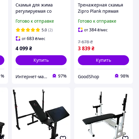
Скамья для жима
Тренажерная скамья
регулируемая со
Zipro Plank прямая
о
стойками под штангу
модель для жима лежа,
Готово к отправке
Готово к отправке
WCG лавка 004
силовых тренировок с
мягкой обивкой и
384
5.0
(2)
от
₴
/мес
устойчивой
683
от
₴
/мес
7 678
₴
конструкцией
4 099
₴
3 839
₴
Купить
Купить
1%
97%
98%
Интернет-магазин "Астрокомфорт"
GoodShop