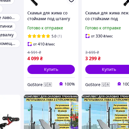
уемая
Скамья для жима со
Скамья для жима леж
Металлические лавочки
стойками под штангу
со стойками под
усиленная WCG-004
штангу WCG-002
спинки
Готово к отправке
Готово к отправке
регулируемая
девалку
330
5.0
(1)
от
₴
/мес
Скамейки для помещений
410
от
₴
/мес
4 591
₴
3 695
₴
4 099
₴
3 299
₴
Купить
Купить
100%
10
GoStore 🇺🇦
GoStore 🇺🇦