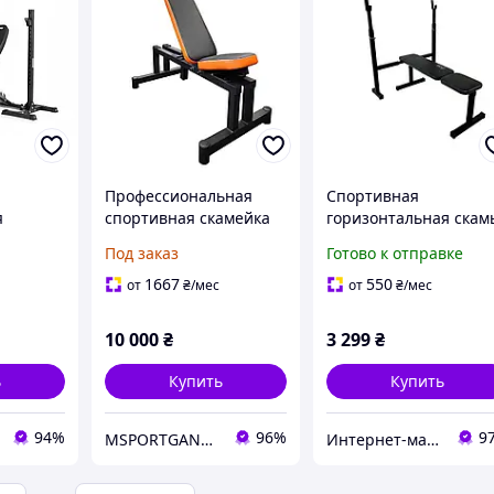
Профессиональная
Спортивная
я
спортивная скамейка
горизонтальная скам
жима
для жиму и
под штангу со
Под заказ
Готово к отправке
приседаний со
стойками для штанги
штангой без стоек
WCG-002
1667
550
от
₴
/мес
от
₴
/мес
10 000
₴
3 299
₴
ь
Купить
Купить
94%
96%
9
MSPORTGANTELI - інтернет магазин спортивних товарів
Интернет-магазин "Астрокомфорт"