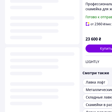
Профессионал
скамейка для 
"Profigym" NE-
Готово к отпра
стойками до 30
2360
от
₴
/мес
23 600
₴
Купит
LIGHTLY
Смотри также
Лавка лофт
Металлические
Складные лавк
Скамейки в ра