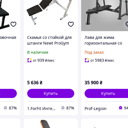
овочная
Скамья со стойкой для
Лава для жима
штанги Newt ProGym
горизонтальная со
WCG-002
NE-SK-0678, угол
стойками
В наличии
Под заказ
 дома и
наклона 0-90 град.
профессиональная D
грузкой
стойки до 115см
U2043 Скамейка
939
5983
от
₴
/мес
от
₴
/мес
нагрузка до 300кг
атлетическая для жи
DHZ Fitness
5 636
₴
35 900
₴
ь
Купить
Купить
87%
87%
9
1.ForFit Интернет-магазин спортивных товаров
Prof-Legion