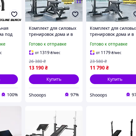
ьная
Комплект для силовых
Комплект для силовы
ма под
тренировок дома и в
тренировок дома и в
PULSE
зале регулируемая
зале регулируемая
вке
Готово к отправке
Готово к отправке
ne
скамья для жима WCG
скамья для жима WC
Defender со стойками
Blade со стойками
1319
1179
с
от
₴
/мес
от
₴
/мес
Bugai Pro
Bugai 3в1
26 380
₴
23 580
₴
13 190
₴
11 790
₴
ь
Купить
Купить
100%
97%
9
Shooops
Shooops