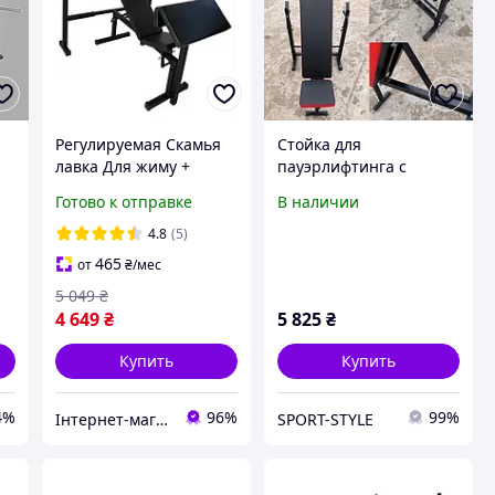
Регулируемая Скамья
Стойка для
лавка Для жиму +
пауэрлифтинга с
стойки + Регулируемая
наклонной лавой для
Готово к отправке
В наличии
HZ
Скотта 003
жима/пресса, брусья
для отжима
4.8
(5)
ма
465
от
₴
/мес
5 049
₴
4 649
₴
5 825
₴
Купить
Купить
4%
96%
99%
Інтернет-магазин "Атлант Спорт"
SPORT-STYLE