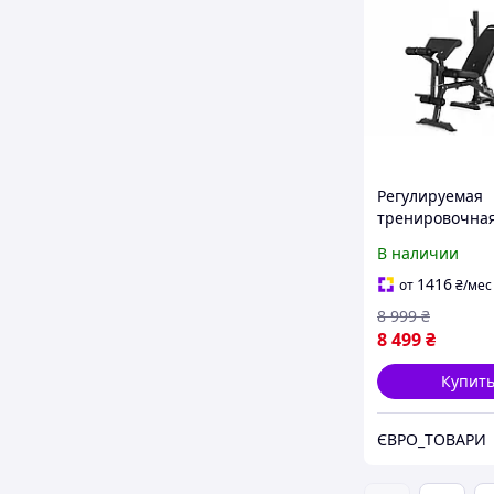
Регулируемая
тренировочна
скамейка для 
В наличии
Zipro Superset
1416
от
₴
/мес
8 999
₴
8 499
₴
Купит
ЄВРО_ТОВАРИ