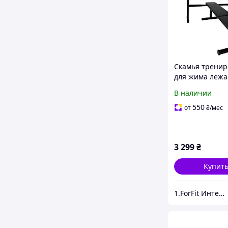
Скамья тренир
для жима лежа
регулируемая 
В наличии
со стойкой для
спортзала с на
550
от
₴
/мес
до 310
3 299
₴
Купит
1.ForFit Интернет-магазин спортивных товаров