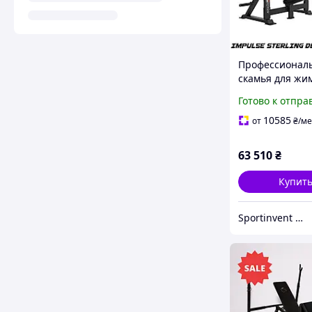
Профессионал
скамья для жи
углом вниз IM
Готово к отпра
STERLING Decli
Bench
10585
от
₴
/ме
63 510
₴
Купит
Sportinvent - спортивный интернет магазин