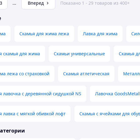
3
...
Вперед
Показано 1 - 29 товаров из 400+
е
има
Скамья для жима лежа
Лавка для жима
Сил
я скамья для жима
Скамьи универсальные
Скамья д
ма лежа со страховкой
Скамья атлетическая
Металл
я лавочка с деревянной сидушкой NS
Лавочка GoodsMetal
 лавка с мягкой обивкой лофт
Скамья с ячейками для обу
категории