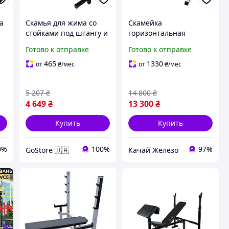
а
Скамья для жима со
Скамейка
стойками под штангу и
горизонтальная
партой Скотта WCG-003
профессиональная для
Готово к отправке
Готово к отправке
жима со страховкой и
платформой 60 на 60
465
1330
от
₴
/мес
от
₴
/мес
мм.
5 207
₴
14 800
₴
4 649
₴
13 300
₴
Купить
Купить
0%
100%
97%
GoStore 🇺🇦
Качай Железо