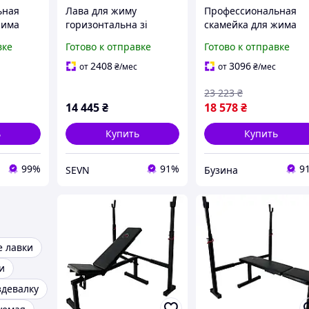
ьная
Лава для жиму
Профессиональная
жима
горизонтальна зі
скамейка для жима
SK-60 со
стійками професійна
"Profigym" NE-SK-60 с
вке
Готово к отправке
Готово к отправке
0 кг
Newt Profigym NE-SK-60
стойками до 300 кг
buzyna
2408
3096
от
₴
/мес
от
₴
/мес
23 223
₴
14 445
₴
18 578
₴
ь
Купить
Купить
99%
91%
9
SEVN
Бузина
 лавки
и
здевалку