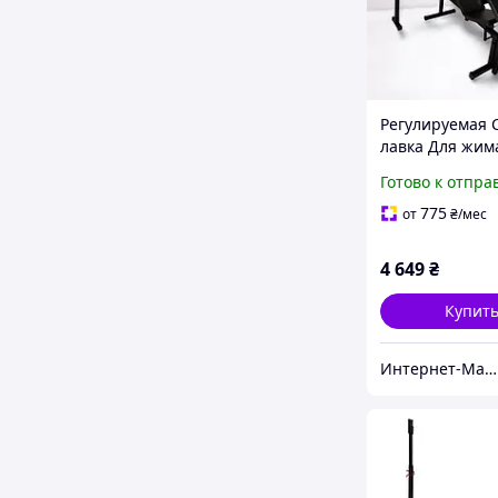
Регулируемая 
лавка Для жим
стойки + Регул
Готово к отпра
Скотта Magnus
Кликшоп
775
от
₴
/мес
4 649
₴
Купит
Интернет-Магазин КликШоп - Покупка всего в один клик