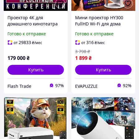
Проектор 4К для
Мини проектор HY300
домашнего кинотеатра
FullHD Wi-Fi для дома
презентаций фильмов
портативный смарт
Готово к отправке
Готово к отправке
сериалов
проектор домашний
ультракороткофокусный
кинотеатр трансляция со
29833
316
от
₴
/мес
от
₴
/мес
премиальный Dolby
смартфона Android и
3 798
₴
Audio Wi-Fi Bluetooth
iPhone
179 000
₴
1 899
₴
Купить
Купить
97%
92%
Flash Trade
EVAPUZZLE