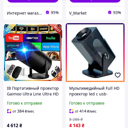
95%
93%
Интернет магазин «Smart Life»
V_Market
ІВ Портативный проектор
Мультимедийный Full HD
Gaimoo Ultra Line Ultra HD
проектор led с usb-
смарт проектор с Wi-Fi
подключением для
Готово к отправке
Готово к отправке
Bluetooth для дома и
домашнего кинотеатра
офиса м ЕMN_PS
Smart Projector android
384
414
от
₴
/мес
от
₴
/мес
8 286
₴
4 612
₴
4 143
₴