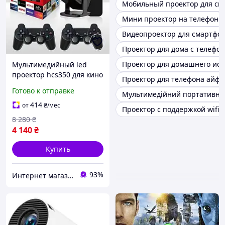
Мобильный проектор для см
Мини проектор на телефон
Видеопроектор для смартфо
Проектор для дома с телефо
Проектор для домашнего ис
Мультимедийный led
проектор hcs350 для кино
Проектор для телефона айфо
и игр смартфона с
Готово к отправке
Мультимедійний портативни
поддержкой Bluetooth
Домашнего кинотеатра
414
от
₴
/мес
Проектор с поддержкой wifi
8 280
₴
4 140
₴
Купить
93%
Интернет магазин "Electro Seller" 🛒 Только качественные товары по лучшим ценам ✅