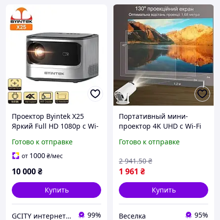
Проектор Byintek X25
Портативный мини-
Яркий Full HD 1080p с Wi-
проектор 4K UHD с Wi-Fi
Fi и Bluetooth, яркий
Bluetooth Android 12 для
Готово к отправке
Готово к отправке
домашний смарт-
домашнего кинотеатра и
проектор для фильмов и
отдыха SPICY
1000
от
₴
/мес
2 941
.50
₴
игр
10 000
₴
1 961
₴
Купить
Купить
99%
95%
GCITY интернет магазин
Веселка