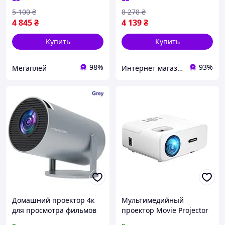
театр
5 100
₴
8 278
₴
4 845
₴
4 139
₴
Купить
Купить
98%
93%
Мегаплей
Интернет магазин "Electro Seller" 🛒 Только качественные товары по лучшим ценам ✅
Домашний проектор 4к
Мультимедийный
для просмотра фильмов
проектор Movie Projector
Led портативный
C12 Full HD 1080P для