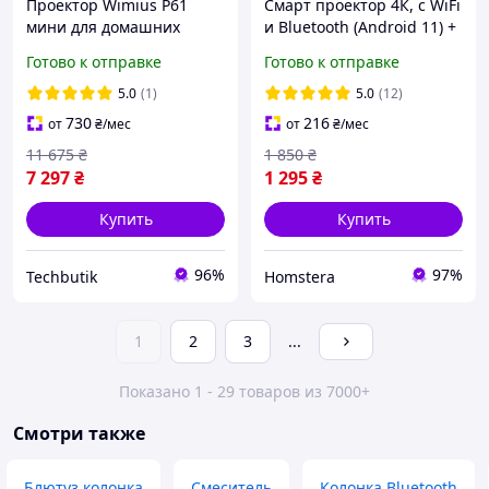
Проектор Wimius P61
Смарт проектор 4К, с WiFi
мини для домашних
и Bluetooth (Android 11) +
кинотеатров с Wi-Fi
Пульт, HY 300 / Мини
Готово к отправке
Готово к отправке
Bluetooth 280 ANSI 1080P
проектор для дома
электрическая
5.0
(1)
5.0
(12)
фокусировка
730
216
от
₴
/мес
от
₴
/мес
11 675
₴
1 850
₴
7 297
₴
1 295
₴
Купить
Купить
96%
97%
Techbutik
Homstera
1
2
3
...
Показано 1 - 29 товаров из 7000+
Смотри также
Блютуз колонка
Смеситель
Колонка Bluetooth