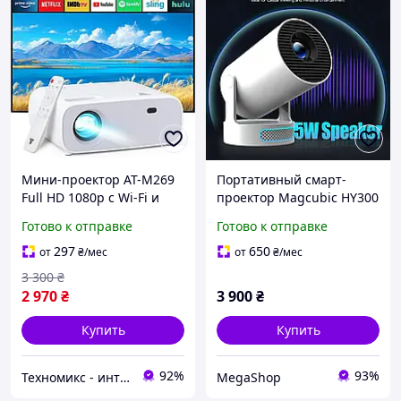
Мини-проектор AT-M269
Портативный смарт-
Full HD 1080p с Wi-Fi и
проектор Magcubic HY300
Bluetooth 5.2 для
PRO+ с Android, WiFi 6 и
Готово к отправке
Готово к отправке
домашнего кинотеатра
Bluetooth, 720P HD с
510 см
поддержкой 4K, для
297
650
от
₴
/мес
от
₴
/мес
домашнего кинотеатра
3 300
₴
2 970
₴
3 900
₴
Купить
Купить
92%
93%
Техномикс - интернет - магазин качественной техники, электроники и других товаров для дома и работы
MegaShop