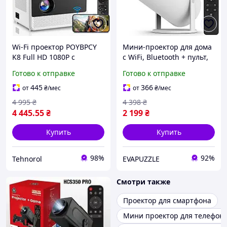
Wi-Fi проектор POYBPCY
Мини-проектор для дома
K8 Full HD 1080P с
с WiFi, Bluetooth + пульт,
Bluetooth 5.1 и
HY 300 / Портативный
Готово к отправке
Готово к отправке
электрофокусом,
смарт проектор /
портативный домашний
Проектор для телефона
445
366
от
₴
/мес
от
₴
/мес
кинотеатр для
4 995
₴
4 398
₴
смартфона, ноутбука
4 445
.55
₴
2 199
₴
Купить
Купить
98%
92%
Tehnorol
EVAPUZZLE
Смотри также
Проектор для смартфона
Мини проектор для телефона