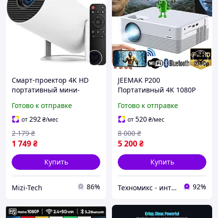
Смарт-проектор 4K HD
JEEMAK P200
портативный мини-
Портативный 4K 1080P
проектор Wi-Fi Bluetooth
проектор с Wi-Fi Bluetooth
Готово к отправке
Готово к отправке
HDMI до 130 дюймов для
видео и кино для
дома и офиса 30 Вт
домашнего кинотеатра
292
520
от
₴
/мес
от
₴
/мес
домашний смартфона
2 179
₴
8 000
₴
1 749
₴
5 200
₴
Купить
Купить
86%
92%
Mizi-Tech
Техномикс - интернет - магазин качественной техники, электроники и других товаров для дома и работы