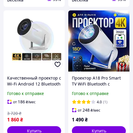
Качественный проектор с
Проектор A18 Pro Smart
Wi-Fi Android 12 Bluetooth
TV WiFi Bluetooth с
домашний кинотеатр для
поддержкой 4K и Android,
Готово к отправке
Готово к отправке
офиса игр фильмов
портативный домашний
презентаций
кинотеатр,
186
от
₴
/мес
4.0
(1)
видеопроектор для дома
248
от
₴
/мес
3 720
₴
1 860
₴
1 490
₴
Купить
Купить