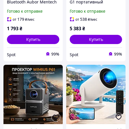
Bluetooth Aubor Mentech
G1 портативный
для домашнего и
проектор с Wi-Fi и
Готово к отправке
Готово к отправке
уличного кинотеатра
Bluetooth для домашнего
1080P Android TV 11.0
кинотеатра и игр
179
538
от
₴
/мес
от
₴
/мес
1 793
₴
5 383
₴
Купить
Купить
99%
99%
Spot
Spot