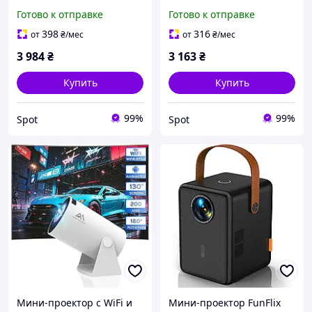
Bluetooth 1080P 4K с 5G
Bluetooth для домашнего
Готово к отправке
Готово к отправке
WiFi для iOS Android PS5
кинотеатра белый 200
белый
дюймов
398
316
от
₴
/мес
от
₴
/мес
3 984
₴
3 163
₴
Купить
Купить
99%
99%
Spot
Spot
Мини-проектор с WiFi и
Мини-проектор FunFlix