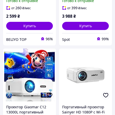
Готово к отправке
Готово к отправке
проектор Android с Wifi
домашнего кинотеатра с
MAGCUBIC HY300 Pro HD
WiFi и Bluetooth 5G
260
399
от
₴
/мес
от
₴
/мес
серый
2 599
₴
3 988
₴
Купить
Купить
96%
99%
BELIYO TOP
Spot
Проектор Giaomar C12
Портативный проектор
13000L портативный
Sainyer HD 1080P с Wi-Fi