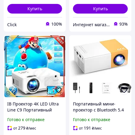
Купить
Купить
100%
93%
Click
Интернет магазин "Electro Seller" 🛒 Только качественные товары по лучшим ценам ✅
ІВ Проектор 4К LED Ultra
Портативный мини-
Line C9 Портативный
проектор с Bluetooth 5.4
Bluetooth проектор 20000
PVO YG300Pro Max
Готово к отправке
Готово к отправке
люмен для домашнего
Проектор с проводным
кинотеатра м ЕMN_PS
подключением телефона
279
191
от
₴
/мес
от
₴
/мес