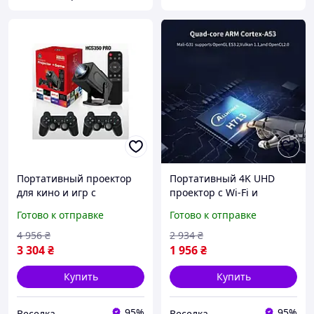
Портативный проектор
Портативный 4K UHD
для кино и игр с
проектор с Wi-Fi и
поддержкой 4K HD
Bluetooth для фильмов
Готово к отправке
Готово к отправке
разрешения
игр и презентаций на
оснащенный Wi-Fi и
открытом воздухе BROWN
4 956
₴
2 934
₴
Bluetooth связью
3 304
₴
1 956
₴
Купить
Купить
95%
95%
Веселка
Веселка