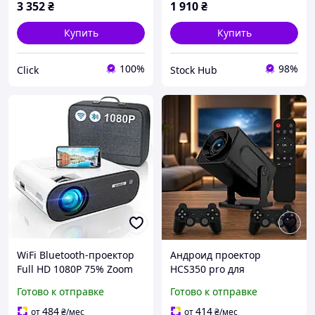
3 352
₴
1 910
₴
Купить
Купить
100%
98%
Click
Stock Hub
WiFi Bluetooth-проектор
Андроид проектор
Full HD 1080P 75% Zoom
HCS350 pro для
200-дюймовый экран
просмотра фильмов и
Готово к отправке
Готово к отправке
совместимый со
сериалов игр с wifi и
смартфоном
bluetooth Домашний кино
484
414
от
₴
/мес
от
₴
/мес