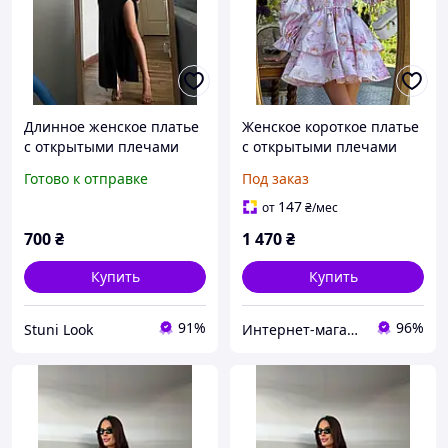
Длинное женское платье
Женское короткое платье
с открытыми плечами
с открытыми плечами
черное с длинным
резинкой на груди и
Готово к отправке
Под заказ
рукавом
объемной двойной юбкой
(р. 42-46) 66036023Q
147
от
₴
/мес
700
₴
1 470
₴
Купить
Купить
91%
96%
Stuni Look
Интернет-магазин одежды и игрушек Modina