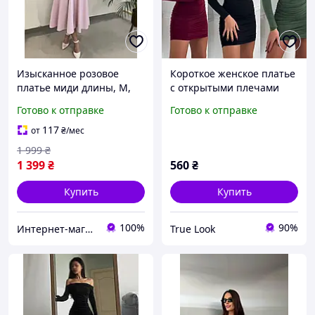
Изысканное розовое
Короткое женское платье
платье миди длины, M,
с открытыми плечами
розовый
(черное, бордовое,
Готово к отправке
Готово к отправке
оливковое) с длинным
рукавом
117
от
₴
/мес
1 999
₴
1 399
₴
560
₴
Купить
Купить
100%
90%
Интернет-магазин "OnLady"
True Look