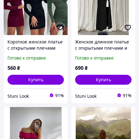
Короткое женское платье
Женское длинное платье
с открытыми плечами
с открытыми плечами и
(черное, бордовое,
разрезом (черное, темно-
Готово к отправке
Готово к отправке
оливковое) с длинным
красное)
рукавом
560
₴
690
₴
Купить
Купить
91%
91%
Stuni Look
Stuni Look