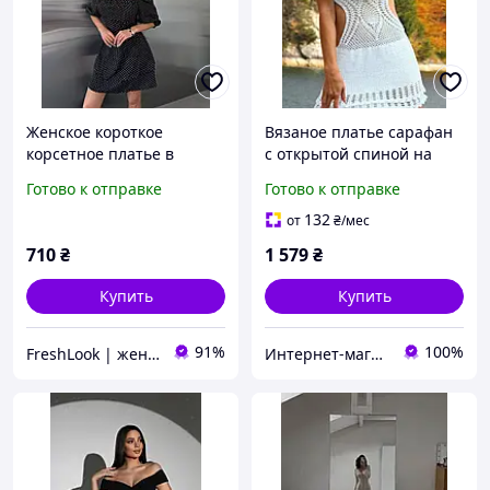
Женское короткое
Вязаное платье сарафан
корсетное платье в
с открытой спиной на
горошек спина на
пляж (S/M)
Готово к отправке
Готово к отправке
шнуровке-завязках с
открытыми плечами
132
от
₴
/мес
короткий рукав
710
₴
1 579
₴
Купить
Купить
91%
100%
FreshLook | женская одежда
Интернет-магазин "OnLady"