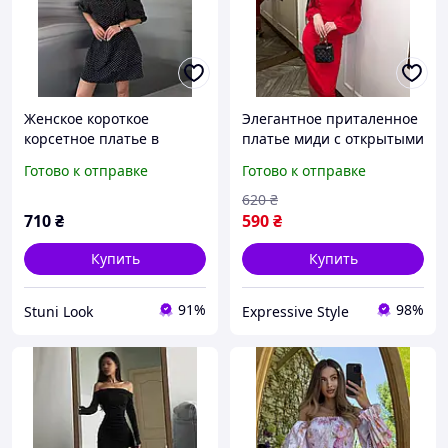
Женское короткое
Элегантное приталенное
корсетное платье в
платье миди с открытыми
горошек спина на
плечами крепдайвинг
Готово к отправке
Готово к отправке
шнуровке-завязках с
(черный красный) размер
открытыми плечами
42-44 44-46
620
₴
короткий рукав
710
₴
590
₴
Купить
Купить
91%
98%
Stuni Look
Expressive Style