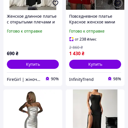
Женское длинное платье
Повседневное платье
с открытыми плечами и
Красное женское мини
разрезом (черное, темно-
платье вязаное с
Готово к отправке
Готово к отправке
красное)
длинным рукавом
универсальный размер S
238
от
₴
/мес
L
2 860
₴
690
₴
1 430
₴
Купить
Купить
90%
98%
FireGirl | жіночий одяг
InfinityTrend