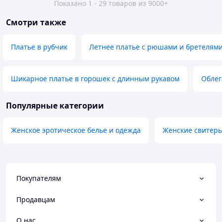
Показано 1 - 29 товаров из 9000+
Смотри также
Платье в рубчик
Летнее платье с рюшами и бретелям
Шикарное платье в горошек с длинным рукавом
Облег
Популярные категории
Женское эротическое белье и одежда
Женские свитеры
Покупателям
Продавцам
О нас