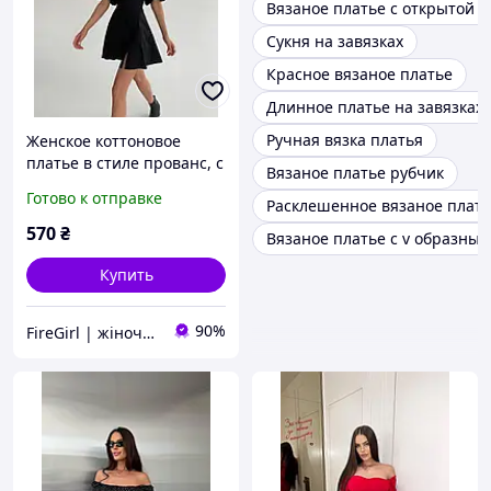
Вязаное платье с открытой 
Сукня на завязках
Красное вязаное платье
Длинное платье на завязках
Ручная вязка платья
Женское коттоновое
платье в стиле прованс, с
Вязаное платье рубчик
открытыми плечами,
Готово к отправке
Расклешенное вязаное плат
короткое (черное, белое)
с коротким рукавом
570
₴
Вязаное платье с v образны
Купить
90%
FireGirl | жіночий одяг