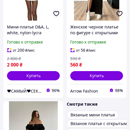
Мини-платье D&A, L,
Женское черное платье
white, nylon-lycra
по фигуре с открытыми
открытые плечи с
плечами и глубоким
Готово к отправке
Готово к отправке
молнией на всю длину
вырезом на ноге XS-S M-L
200
56
от
₴
/мес
от
₴
/мес
2 800
₴
590
₴
2 000
₴
560
₴
Купить
Купить
96%
98%
❤️САМЫЙ❤️СЕКСУАЛЬНЫЙ❤️МАГАЗИН❤️
Arrow Fashion
Смотри также
Вязаные мини платья
Вязаное платье с открытыми