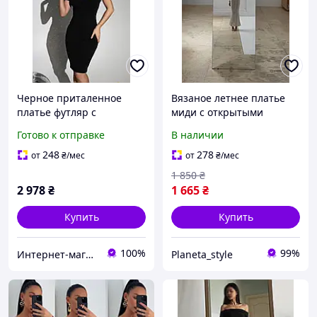
Черное приталенное
Вязаное летнее платье
платье футляр с
миди с открытыми
открытыми плечами (XS,
плечами (машинная
Готово к отправке
В наличии
S)
вязка) размеры XS-L
248
278
от
₴
/мес
от
₴
/мес
1 850
₴
2 978
₴
1 665
₴
Купить
Купить
100%
99%
Интернет-магазин "OnLady"
Planeta_style