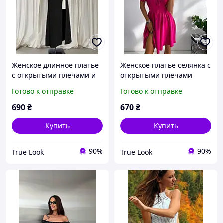
Женское длинное платье
Женское платье селянка с
с открытыми плечами и
открытыми плечами
разрезом (черное, темно-
(черное, малиновое,
Готово к отправке
Готово к отправке
красное)
сиреневое, электрик)
690
₴
670
₴
Купить
Купить
90%
90%
True Look
True Look