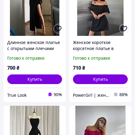
Длинное женское платье
Женское короткое
с открытыми плечами
корсетное платье в
черное с длинным
горошек спина на
Готово к отправке
Готово к отправке
рукавом
шнуровке-завязках с
открытыми плечами
700
₴
710
₴
короткий рукав
Купить
Купить
90%
88%
True Look
PowerGirl | женская одежда