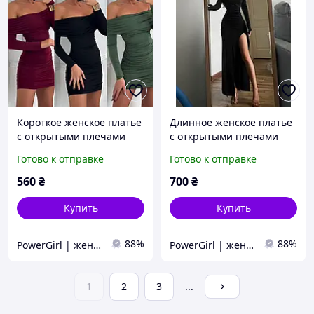
Короткое женское платье
Длинное женское платье
с открытыми плечами
с открытыми плечами
(черное, бордовое,
черное с длинным
Готово к отправке
Готово к отправке
оливковое) с длинным
рукавом
рукавом
560
₴
700
₴
Купить
Купить
88%
88%
PowerGirl | женская одежда
PowerGirl | женская одежда
1
2
3
...