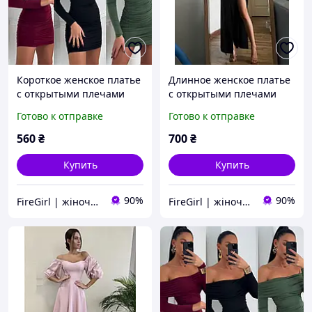
Короткое женское платье
Длинное женское платье
с открытыми плечами
с открытыми плечами
(черное, бордовое,
черное с длинным
Готово к отправке
Готово к отправке
оливковое) с длинным
рукавом
рукавом
560
₴
700
₴
Купить
Купить
90%
90%
FireGirl | жіночий одяг
FireGirl | жіночий одяг