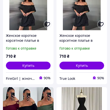
Женское короткое
Женское короткое
корсетное платье в
корсетное платье в
горошек спина на
горошек спина на
Готово к отправке
Готово к отправке
шнуровке-завязках с
шнуровке-завязках с
открытыми плечами
открытыми плечами
710
₴
710
₴
короткий рукав
короткий рукав
Купить
Купить
90%
90%
FireGirl | жіночий одяг
True Look