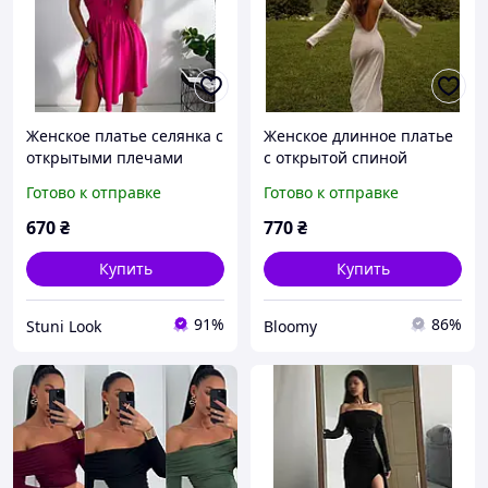
Женское платье селянка с
Женское длинное платье
открытыми плечами
с открытой спиной
(черное, малиновое,
(черное, белое)
Готово к отправке
Готово к отправке
сиреневое, трава,
электрик)
670
₴
770
₴
Купить
Купить
91%
86%
Stuni Look
Bloomy