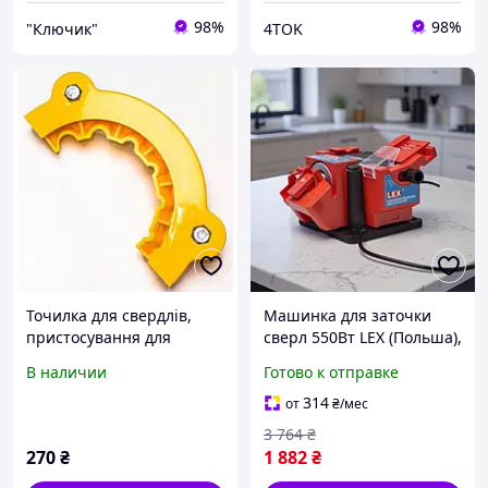
98%
98%
"Ключик"
4TOK
Точилка для свердлів,
Машинка для заточки
пристосування для
сверл 550Вт LEX (Польша),
заточування свердел на
Приспособления для
В наличии
Готово к отправке
шліфувальний диск
заточки, Точильный
діаметром до 125 мм
станок электрический,
314
от
₴
/мес
Мини точило, TBX
3 764
₴
270
₴
1 882
₴