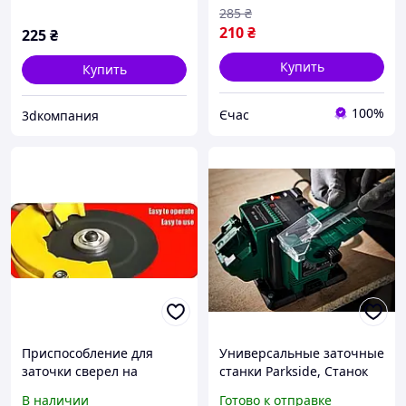
285
₴
210
₴
225
₴
Купить
Купить
100%
Єчас
3dкомпания
Приспособление для
Универсальные заточные
заточки сверел на
станки Parkside, Станок
угловой шлифмашине
для заточки
В наличии
Готово к отправке