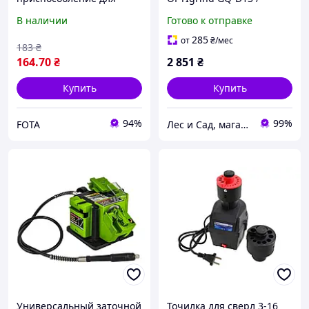
заточки сверл на
Заточной станок для
В наличии
Готово к отправке
шлифовальный диск
сверл настольный
диаметром до 125 мм
мощный
285
от
₴
/мес
183
₴
m1505
164
.70
₴
2 851
₴
Купить
Купить
94%
99%
FOTA
Лес и Сад, магазин инструментов и садово-парковой техники
Универсальный заточной
Точилка для сверл 3-16