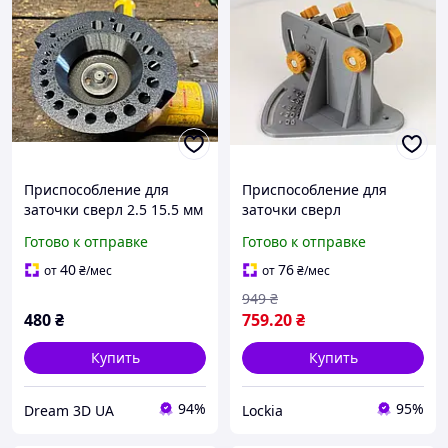
Приспособление для
Приспособление для
заточки сверл 2.5 15.5 мм
заточки сверл
для угловых
Готово к отправке
Готово к отправке
шлифовальных машин
125 мм
40
76
от
₴
/мес
от
₴
/мес
949
₴
480
₴
759
.20
₴
Купить
Купить
94%
95%
Dream 3D UA
Lockia