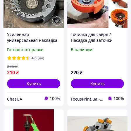
Усиленная
Точилка для сверл /
универсальеая накладка
Насадка для заточки
УШМ 125мм для заточки
сверл диаметром от 2 до
Готово к отправке
В наличии
сверл 2-13.5 мм /
12,5 мм на
Приспособление для
шлифовальный диск
4.6
(44)
затачивания сверл
(болгарку)
285
₴
210
₴
220
₴
Купить
Купить
100%
100%
ChasUA
FocusPrint.ua - наилучшие товары