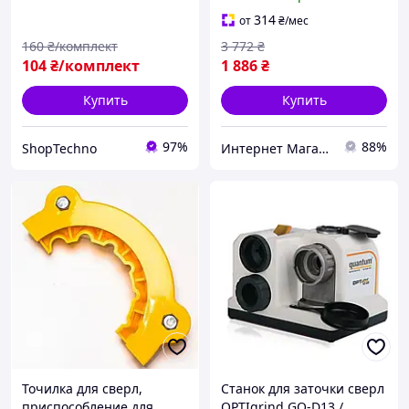
универсальный,
Заточной для ножей, MTS
314
от
₴
/мес
160
₴/комплект
3 772
₴
104
₴/комплект
1 886
₴
Купить
Купить
97%
88%
ShopTechno
Интернет Магазин "StepShop"
Точилка для сверл,
Станок для заточки сверл
приспособление для
OPTIgrind GQ-D13 /