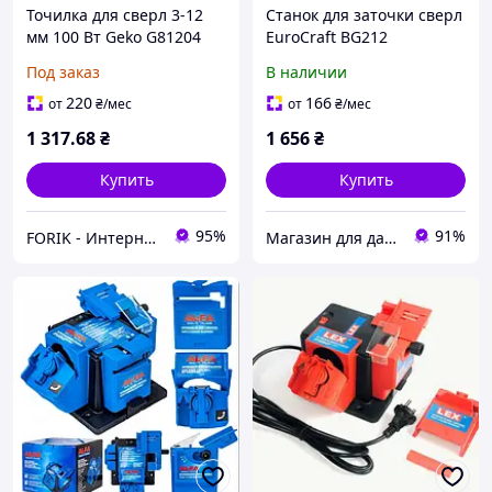
Точилка для сверл 3-12
Станок для заточки сверл
мм 100 Вт Geko G81204
EuroCraft BG212
Под заказ
В наличии
220
166
от
₴
/мес
от
₴
/мес
1 317
.68
₴
1 656
₴
Купить
Купить
95%
91%
FORIK - Интернет гипермаркет.
Магазин для дачи и сада - ALFA LEX EUROCRAFT KRAFT DELE VERKE SILVER