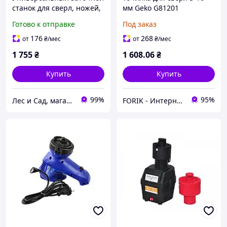
станок для сверл, ножей,
мм Geko G81201
ножниц Procraft MS350 с
Готово к отправке
Под заказ
гибким валом /
Точильный станок
176
268
от
₴
/мес
от
₴
/мес
1 755
₴
1 608
.06
₴
Купить
Купить
99%
95%
Лес и Сад, магазин инструментов и садово-парковой техники
FORIK - Интернет гипермаркет.