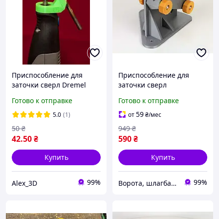
Приспособление для
Приспособление для
заточки сверл Dremel
заточки сверл
бормашинка фрезер
Готово к отправке
Готово к отправке
59
5.0
(1)
от
₴
/мес
50
₴
949
₴
42
.50
₴
590
₴
Купить
Купить
99%
99%
Alex_3D
Ворота, шлагбаумы, автоматика для ворот. Маркет Оскар