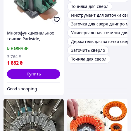
Точилка для сверл
Инструмент для заточки све
Заточка для сверл днипро м
Универсальная точилка для 
Многофункциональное
точило Parkside,
Держатель для заточки свер
Приспособление для
В наличии
Заточить сверло
заточки сверл,
Многофункциональный
3 764
₴
Точила для сверл
точильный станок, XMU
1 882
₴
Купить
Good shopping