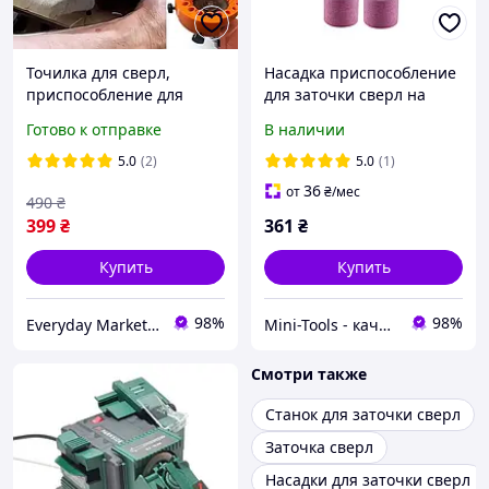
Точилка для сверл,
Насадка приспособление
приспособление для
для заточки сверл на
заточки сверл диаметром
дрель шуруповерт 2 -12.5
Готово к отправке
В наличии
от 2 до 125 мм на
мм + 2 запасных камня
шлифовальный диск до
5.0
(2)
5.0
(1)
125 мм
36
от
₴
/мес
490
₴
399
₴
361
₴
Купить
Купить
98%
98%
Everyday Market 0965612251
Mini-Tools - качественные инструменты и расходные материалы.
Смотри также
Станок для заточки сверл
Заточка сверл
Насадки для заточки сверл