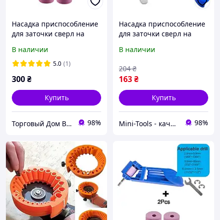
Насадка приспособление
Насадка приспособление
для заточки сверл на
для заточки сверл на
дрель шуруповерт 2 -12.5
дрель шуруповерт 2 -12.5
В наличии
В наличии
мм + 2 запасных камня
мм
5.0
(1)
204
₴
300
₴
163
₴
Купить
Купить
98%
98%
Торговый Дом Вербицкий
Mini-Tools - качественные инструменты и расходные материалы.