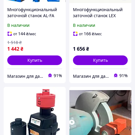
Многофункциональный
Многофункциональный
заточной станок AL-FA
заточной станок LEX
(AF2004)
LXMFS55
В наличии
В наличии
144
166
от
₴
/мес
от
₴
/мес
1 518
₴
1 442
₴
1 656
₴
Купить
Купить
91%
91%
Магазин для дачи и сада - ALFA LEX EUROCRAFT KRAFT DELE VERKE SILVER
Магазин для дачи и сада - ALFA LEX EUROCRAFT KRAFT DELE VERKE SILVER