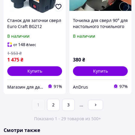
Станок для заточки сверл
Точилка для сверл 90° для
Euro Craft BG212
настольного точильного
станка универсальный
В наличии
В наличии
инструмент для заточки
сверл по металлу
148
от
₴
/мес
1 553
₴
1 475
₴
380
₴
Купить
Купить
91%
97%
Магазин для дачи и сада - ALFA LEX EUROCRAFT KRAFT DELE VERKE SILVER
AnDrus
1
2
3
...
Показано 1 - 29 товаров из 500+
Смотри также