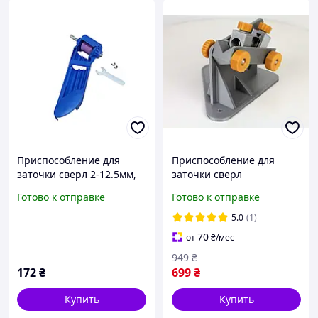
Приспособление для
Приспособление для
заточки сверл 2-12.5мм,
заточки сверл
6-гранный хвостовик под
Готово к отправке
Готово к отправке
дрель, 160 мм Kriocy
5.0
(1)
70
от
₴
/мес
949
₴
172
₴
699
₴
Купить
Купить