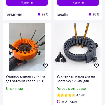
Купить
Купить
99%
93%
ГАРМОНІЯ
Detalia
Универсальная точилка
Усиленная накладка на
для заточки сверл 2 13
болгарку 125мм для
мм на болгарку 125 мм,
заточки сверл 2-13.5 мм /
В наличии
Готово к отправке
приспособление для
Приспособление для
заточки сверл
затачивания сверл
4.6
(83)
21
от
₴
/мес