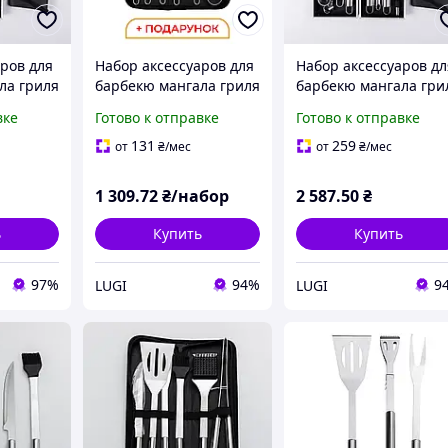
ров для
Набор аксессуаров для
Набор аксессуаров дл
ла гриля
барбекю мангала гриля
барбекю мангала гри
 кейсе
Lugi 6 предметов
19 предметов в кейсе
вке
Готово к отправке
Готово к отправке
40х10х5 см,
42х14х7.5 см,
принадлежности
инструменты
131
259
от
₴
/мес
от
₴
/мес
инструменты из
принадлежности для
нержавейки
жарки
1 309
.72
₴/набор
2 587
.50
₴
ь
Купить
Купить
97%
94%
9
LUGI
LUGI