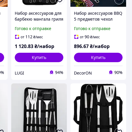
я
Набор аксессуаров для
Набор аксессуаров BBQ
барбекю мангала гриля
5 предметов чехол
Lugi 5 предметов
40х10 см,
Готово к отправке
Готово к отправке
а
40х10х5 см,
принадлежности гриля
принадлежности
инструменты барбекю
112
90
от
₴
/мес
от
₴
/мес
я
инструменты
нержавеющая сталь
1 120
.83
₴/набор
896
.67
₴/набор
нержавеющая сталь
для гриля для жарки
Купить
Купить
0%
94%
90%
LUGI
DecorON