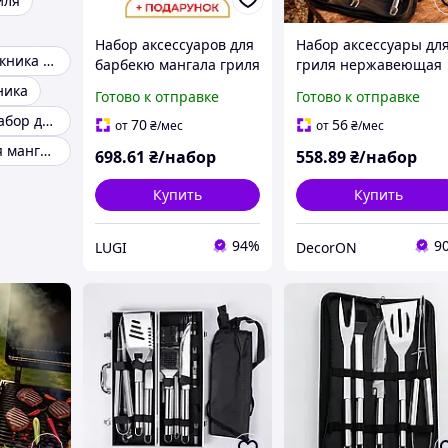
иля
Набор аксессуаров для
Набор аксессуары дл
Наборы для пикника Кемпинг
барбекю мангала гриля
гриля нержавеющая
3 предмета 40х10х5 см,
сталь 3 предмета
ника
Готово к отправке
Готово к отправке
принадлежности
щипцы вилка лопатк
Подарочный набор для барбекю
инструменты
принадлежности для
70
56
от
₴
/мес
от
₴
/мес
нержавеющая сталь
барбекю все для грил
Аксессуары для мангала
698
.61
₴/набор
558
.89
₴/набор
и барбекю
Купить
Купить
94%
9
LUGI
DecorON