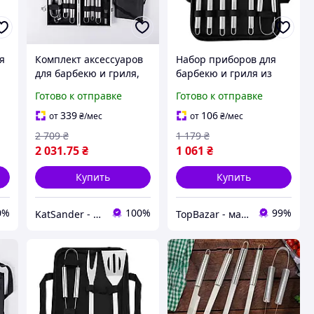
я
Комплект аксессуаров
Набор приборов для
для барбекю и гриля,
барбекю и гриля из
19 предметов, в кейсе
нержавеющей стали 6
Готово к отправке
Готово к отправке
ые
размером 42х14х75 см
предметов
LUGI HP-21-3
нержавеющая сталь
339
106
от
₴
/мес
от
₴
/мес
Аксессуары для гриля и
2 709
₴
1 179
₴
барбекю
2 031
.75
₴
1 061
₴
Купить
Купить
0%
100%
99%
KatSander - товары для уюта и комфорта
TopBazar - маркетплейс полезных товаров