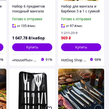
я
Набор 6 предметов
Набор для мангала и
походный мангала
барбекю 5 в 1 с сумкой
барбекю гриля чехле
мангальный набор из
Готово к отправке
Готово к отправке
40х10 см, аксессуары
нержавеющей стали
пикник нержавеющая
105
97
от
₴
/мес
от
₴
/мес
сталь
1 211
.25
₴
1 047
.78
₴/набор
969
₴
Купить
Купить
8%
91%
98%
«HousePlus» интернет-магазин товаров для туризма
HotDog Shop - Найкращі товари для дому та сімʼї, з любовʼю до деталей!