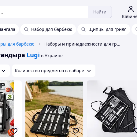
Найти
Кабин
мангала
Набор для барбекю
Щипцы для гриля
ары для барбекю
Наборы и принадлежности для гриля и тандыра Lugi
тандыра
Lugi
в Украине
Количество предметов в наборе