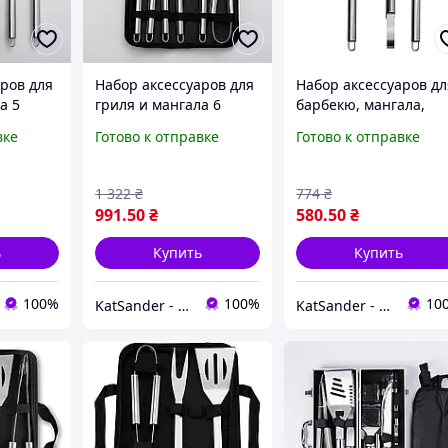
ров для
Набор аксессуаров для
Набор аксессуаров дл
а 5
гриля и мангала 6
барбекю, мангала,
рный
предметов Черный
гриля 3 предмета
вке
Готово к отправке
Готово к отправке
Lugi HP-20-73
40х10х5 см мангальн
принадлежности
1 322
₴
774
₴
991
.50
₴
580
.50
₴
ь
Купить
Купить
100%
100%
10
KatSander - товары для уюта и комфорта
KatSander - товары для уюта и комфорта