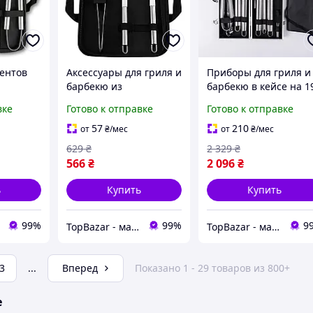
ентов
Аксессуары для гриля и
Приборы для гриля и
барбекю из
барбекю в кейсе на 1
едметов
нержавеющей стали 3
предметов Аксессуар
вке
Готово к отправке
Готово к отправке
ей
предмета из
для гриля и барбекю
ры для
нержавеющей стали
57
210
от
₴
/мес
от
₴
/мес
кю
Щипцы лопатка вилка
629
₴
2 329
₴
для гриля
566
₴
2 096
₴
ь
Купить
Купить
99%
99%
9
TopBazar - маркетплейс полезных товаров
TopBazar - маркетплейс полезных товаров
3
...
Вперед
Показано 1 - 29 товаров из 800+
е