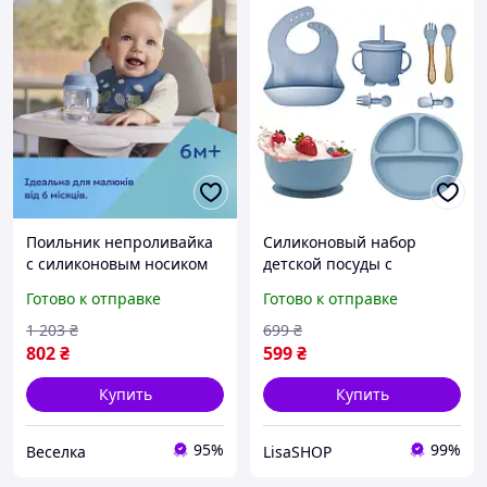
Поильник непроливайка
Силиконовый набор
с силиконовым носиком
детской посуды с
для детей 6 месяцев
присоской для детей от 6
Готово к отправке
Готово к отправке
розовый 250 мл для
месяцев
самостоятельного питья
1 203
₴
699
₴
FLAME
802
₴
599
₴
Купить
Купить
95%
99%
Веселка
LisaSHOP