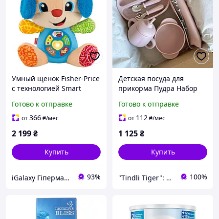
Умный щенок Fisher-Price
Детская посуда для
с технологией Smart
прикорма Пудра Набор
Stages (многоязычный)
детский для первого
Готово к отправке
Готово к отправке
JFD23
прикорма Красивые
тарелки для детей
366
112
от
₴
/мес
от
₴
/мес
2 199
₴
1 125
₴
Купить
Купить
93%
100%
iGalaxy Гіпермаркет подарунків
"Tindli Tiger": безопасность малыша и удобство мамы!