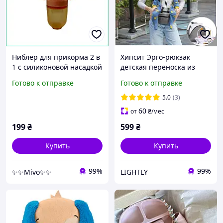
Ниблер для прикорма 2 в
Хипсит Эрго-рюкзак
1 с силиконовой насадкой
детская переноска из
ложкой контейнером 40
дышащей сетки для
Готово к отправке
Готово к отправке
мл для детей 6 месяцев
детей от 6 до 36 месяцев
премиум MGZ
Серый n-13155
5.0
(3)
60
от
₴
/мес
199
₴
599
₴
Купить
Купить
99%
99%
✨✨Mivo✨✨
LIGHTLY