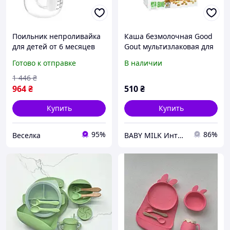
Поильник непроливайка
Каша безмолочная Good
для детей от 6 месяцев
Gout мультизлаковая для
серый с утяжеляющей
первого прикорма для
Готово к отправке
В наличии
соломинкой для удобного
детей с 6 месяцев 200 г,
питья FLAME
Франция
1 446
₴
964
₴
510
₴
Купить
Купить
95%
86%
Веселка
BABY MILK Интернет-магазин инновационного детского питания