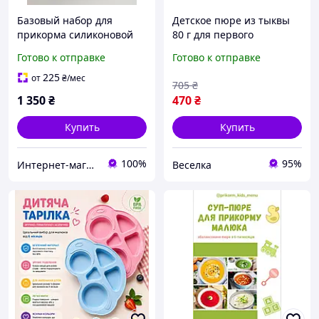
Базовый набор для
Детское пюре из тыквы
прикорма силиконовой
80 г для первого
посуды для детей, 6 в 1,
прикорма без добавок с 6
Готово к отправке
Готово к отправке
детская посуда для
месяцев натуральное без
прикорма младенцев
консервантов FLAME
225
от
₴
/мес
705
₴
Серый
1 350
₴
470
₴
Купить
Купить
100%
95%
Интернет-магазин Silicone-dishes
Веселка