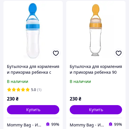
Бутылочка для кормления
Бутылочка для кормления
и прикорма ребенка с
и прикорма ребенка 90
ложкой 90 мл. голубая
мл. с ложкой силиконовая
В наличии
В наличии
Бутылочки для малышей
лимонная Бутылочки для
малышей
5.0
(1)
230
₴
230
₴
Купить
Купить
99%
99%
Mommy Bag - Интернет-магазин наборов в роддом
Mommy Bag - Интернет-магазин наборов в роддом