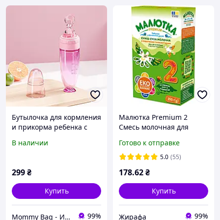
Бутылочка для кормления
Малютка Premium 2
и прикорма ребенка с
Смесь молочная для
ложкой 90 мл. Премиум
детей, без сахара, от 6-12
В наличии
Готово к отправке
розовая Бутылочки для
месяцев, 350г. (Хорол)
малышей
5.0
(55)
299
₴
178
.62
₴
Купить
Купить
99%
99%
Mommy Bag - Интернет-магазин наборов в роддом
Жирафа