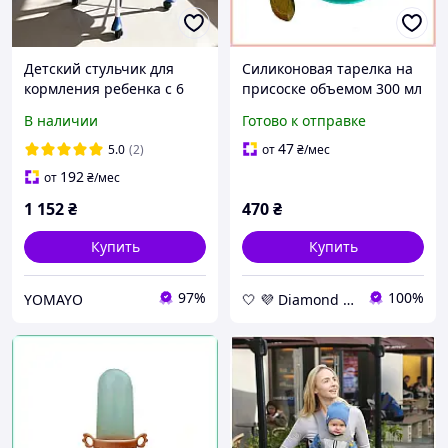
Детский стульчик для
Силиконовая тарелка на
кормления ребенка с 6
присоске объемом 300 мл
месяцев SPOKO SP-08
с деревянной ложкой для
В наличии
Готово к отправке
синий / Стул для первого
прикорма 6+ месяцев,
прикорма со съемным
цвет бирюзовый
47
5.0
(2)
от
₴
/мес
подносом
192
от
₴
/мес
1 152
₴
470
₴
Купить
Купить
97%
100%
YOMAYO
🤍 💜 Diamond 🤍 💜