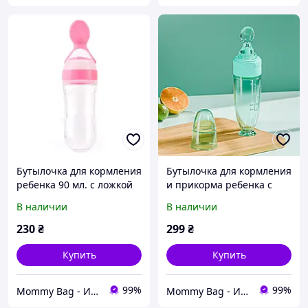
Бутылочка для кормления
Бутылочка для кормления
ребенка 90 мл. с ложкой
и прикорма ребенка с
розовая Бутылочки для
ложкой 90 мл. Премиум
В наличии
В наличии
прикорма
мятная Бутылочки для
малышей
230
₴
299
₴
Купить
Купить
99%
99%
Mommy Bag - Интернет-магазин наборов в роддом
Mommy Bag - Интернет-магазин наборов в роддом