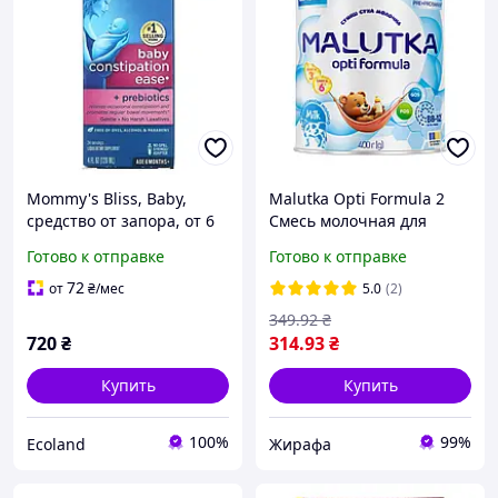
Mommy's Bliss, Baby,
Malutka Opti Formula 2
средство от запора, от 6
Смесь молочная для
месяцев, 120 мл
детей от 6 месяцев, 400 г.
Готово к отправке
Готово к отправке
(Хорол)
72
от
₴
/мес
5.0
(2)
349
.92
₴
720
₴
314
.93
₴
Купить
Купить
100%
99%
Ecoland
Жирафа