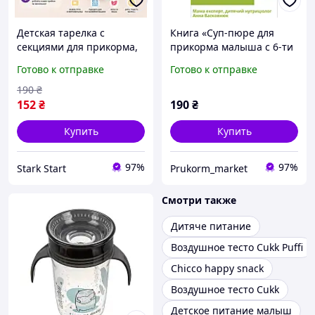
Детская тарелка с
Книга «Суп-пюре для
секциями для прикорма,
прикорма малыша с 6-ти
пищевой пластик BPA
месяцев».
Готово к отправке
Готово к отправке
Free, тарелка для детей
от 6 месяцев BDP-25001
190
₴
152
₴
190
₴
Купить
Купить
97%
97%
Stark Start
Prukorm_market
Смотри также
Дитяче питание
Воздушное тесто Cukk Puffi
Chicco happy snack
Воздушное тесто Cukk
Детское питание малыш