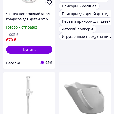
Прикорм 6 месяцев
Прикорм для детей до года
Чашка непроливайка 360
градусов для детей от 6
Первый прикорм для детей
месяцев с эргономичным
Готово к отправке
Детский прикорм
дизайном и безопасными
материалами FLAME
1 005
₴
Игрушечные продукты пита
670
₴
Купить
95%
Веселка