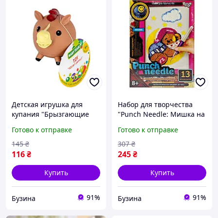
Детская игрушка для
Набор для творчества
купания "Брызгающие
"Punch Needle: Мишка на
животные Лошадка"
луне" PN-01-09 ковровая
Готово к отправке
Готово к отправке
8750_конячка buzyna
вышивка buzyna
145
₴
307
₴
116
₴
245
₴
Купить
Купить
91%
91%
Бузина
Бузина