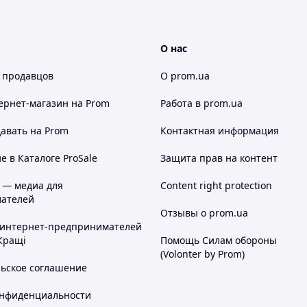
О нас
 продавцов
О prom.ua
ернет-магазин
на Prom
Работа в prom.ua
авать на Prom
Контактная информация
 в Каталоге ProSale
Защита прав на контент
 — медиа для
Content right protection
ателей
Отзывы о prom.ua
 интернет-предпринимателей
Кращі
Помощь Силам обороны
(Volonter by Prom)
льское соглашение
онфиденциальности