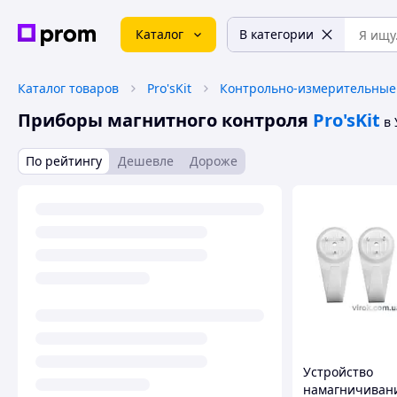
Каталог
В категории
Каталог товаров
Pro'sKit
Приборы магнитного контроля
Pro'sKit
в
По рейтингу
Дешевле
Дороже
Устройство
намагничиван