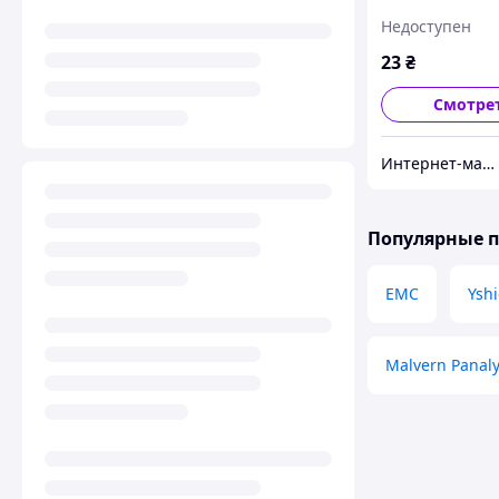
Pro'sKit 8PK-22
Недоступен
23
₴
Смотре
Интернет-магазин "RADIOMART"
Популярные 
EMC
Yshi
Malvern Panaly