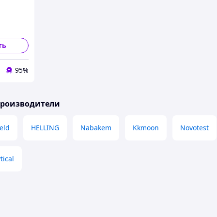
0
ть
95%
производители
eld
HELLING
Nabakem
Kkmoon
Novotest
tical