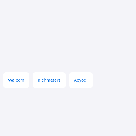
Walcom
Richmeters
Aoyodi