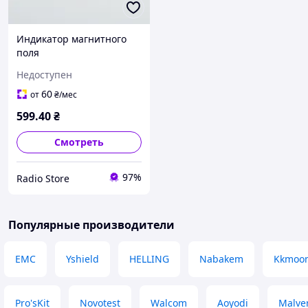
Индикатор магнитного
поля
Недоступен
60
от
₴
/мес
599
.40
₴
Смотреть
97%
Radio Store
Популярные производители
EMC
Yshield
HELLING
Nabakem
Kkmoo
Pro'sKit
Novotest
Walcom
Aoyodi
Malver