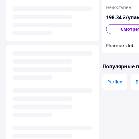
Недоступен
198
.34
₴/упа
Смотре
Pharmex.club
Популярные 
Purflux
В