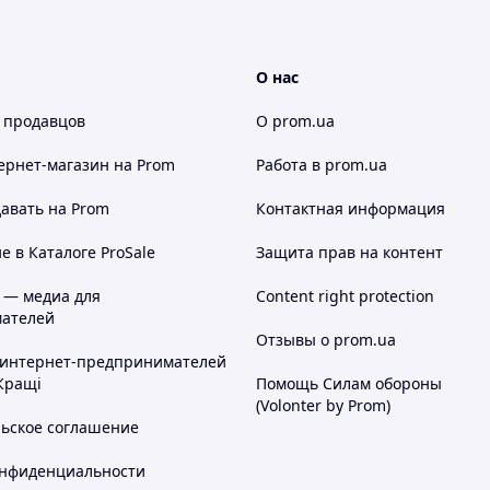
О нас
 продавцов
О prom.ua
ернет-магазин
на Prom
Работа в prom.ua
авать на Prom
Контактная информация
 в Каталоге ProSale
Защита прав на контент
 — медиа для
Content right protection
ателей
Отзывы о prom.ua
 интернет-предпринимателей
Кращі
Помощь Силам обороны
(Volonter by Prom)
льское соглашение
онфиденциальности