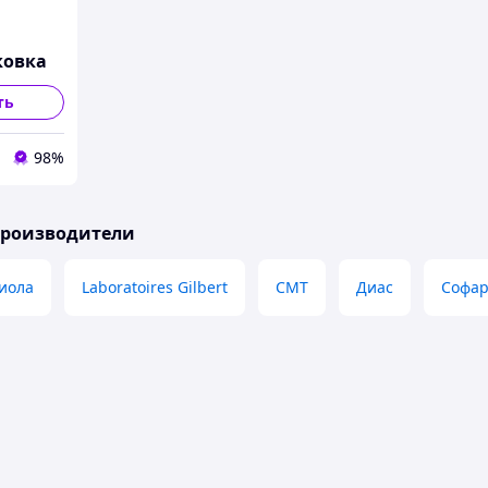
ковка
ть
98%
производители
иола
Laboratoires Gilbert
СМТ
Диас
Софа