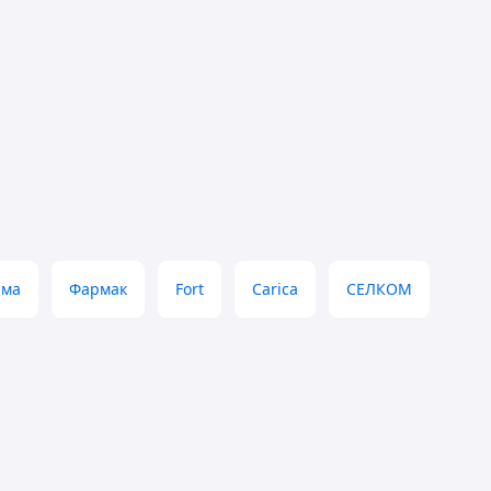
рма
Фармак
Fort
Carica
СЕЛКОМ