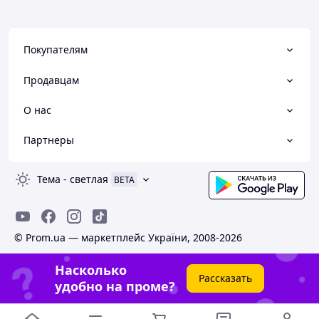
Покупателям
Продавцам
О нас
Партнеры
Тема
-
светлая
BETA
© Prom.ua — маркетплейс України, 2008-2026
Насколько
Рассказать
удобно на проме?