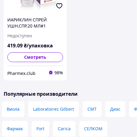
ИАРИКЛИН СПРЕЙ
УШН.СПР.20 МЛ#1
Недоступен
419
.09
₴/упаковка
Смотреть
98%
Pharmex.club
Популярные производители
Виола
Laboratoires Gilbert
СМТ
Диас
Ф
Фармак
Fort
Carica
СЕЛКОМ