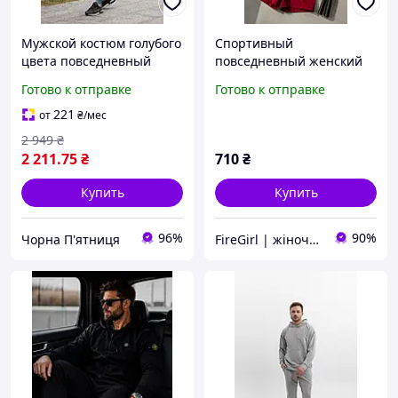
Мужской костюм голубого
Спортивный
цвета повседневный
повседневный женский
спортивный костюм для
костюм топ-футболка
Готово к отправке
Готово к отправке
мужчин весенне-осенний
шорты мини с карманами
легкий комплект
микродайвинг
221
от
₴
/мес
2 949
₴
2 211
.75
₴
710
₴
Купить
Купить
96%
90%
Чорна П'ятниця
FireGirl | жіночий одяг