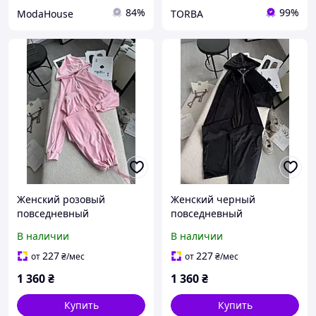
84%
99%
ModaHouse
TORBA
Женский розовый
Женский черный
повседневный
повседневный
велюровый прогулочный
велюровый прогулочный
В наличии
В наличии
спортивный костюм 2-ка:
спортивный костюм 2-ка:
Штаны и Кофта с
Штаны и Кофта с
227
227
от
₴
/мес
от
₴
/мес
двойным капюшоном
двойным капюшоном
1 360
₴
1 360
₴
Купить
Купить