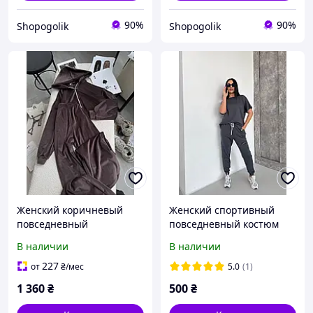
90%
90%
Shopogolik
Shopogolik
Женский коричневый
Женский спортивный
повседневный
повседневный костюм
велюровый прогулочный
двойка (футболка
В наличии
В наличии
спортивный костюм 2ка:
свободного кроя и штаны
Штаны и Кофта с
джоггеры)
227
от
₴
/мес
5.0
(1)
двойным капюшоном
1 360
₴
500
₴