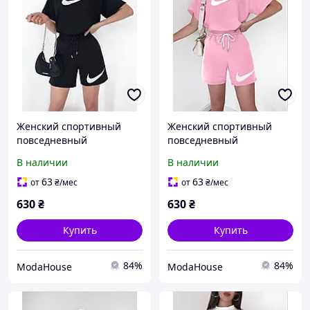
Женский спортивный
Женский спортивный
повседневный
повседневный
спортивный костюм на
спортивный костюм на
В наличии
В наличии
лето
лето
63
63
от
₴
/мес
от
₴
/мес
630
₴
630
₴
Купить
Купить
84%
84%
ModaHouse
ModaHouse