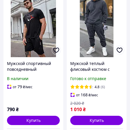
Мужской спортивный
Мужской теплый
повседневный
флисовый костюм с
спортивный костюм на
капюшоном,
В наличии
Готово к отправке
лето (футболка + шорты)
повседневный
Турция (Размеры 46-56)
спортивный костюм
79
от
₴
/мес
4.8
(6)
базовый зимний,
168
от
₴
/мес
прогулочный утеплённый
2 020
₴
костюм на каждый
790
₴
1 010
₴
Купить
Купить