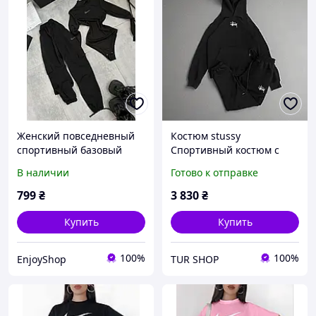
Женский повседневный
Костюм stussy
спортивный базовый
Спортивный костюм с
черный костюм со
капюшоном Stussy бренд
В наличии
Готово к отправке
стразами: боди +
Комплект штаны и худи
джоггеры двухнитка
Одежда Stussy
799
₴
3 830
₴
Повседневный
спортивный костюм
Купить
Купить
100%
100%
EnjoyShop
TUR SHOP