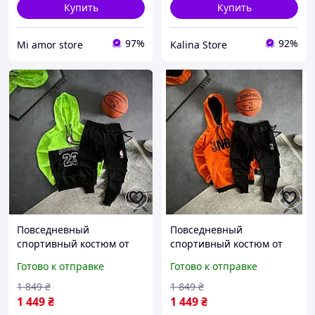
Купить
Купить
97%
92%
Mi amor store
Kalina Store
Повседневный
Повседневный
спортивный костюм от
спортивный костюм от
NBA черно-салатовый
NBA черно-оранжевый
Готово к отправке
Готово к отправке
Мужской стильный
Мужской стильный
комплект NBA худи и
комплект NBA худи и
1 849
₴
1 849
₴
штаны и логотипом
штаны и логотипом
1 449
₴
1 449
₴
бренда
бренда