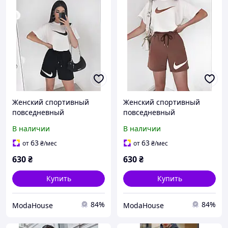
Женский спортивный
Женский спортивный
повседневный
повседневный
спортивный костюм на
спортивный костюм на
В наличии
В наличии
лето
лето
63
63
от
₴
/мес
от
₴
/мес
630
₴
630
₴
Купить
Купить
84%
84%
ModaHouse
ModaHouse