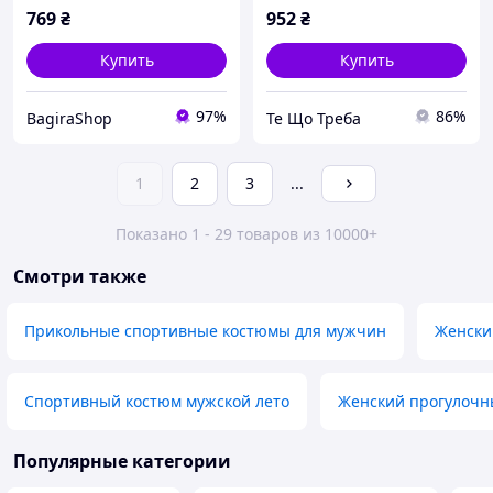
769
₴
952
₴
Купить
Купить
97%
86%
BagiraShop
Те Що Треба
1
2
3
...
Показано 1 - 29 товаров из 10000+
Смотри также
Прикольные спортивные костюмы для мужчин
Женски
Спортивный костюм мужской лето
Женский прогулочн
Популярные категории