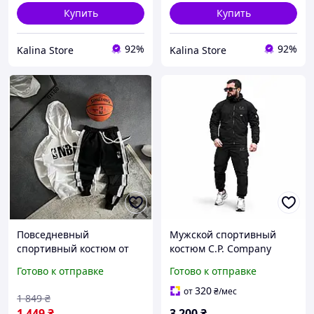
Купить
Купить
92%
92%
Kalina Store
Kalina Store
Повседневный
Мужской спортивный
спортивный костюм от
костюм C.P. Company
NBA черно-белый
Klinse черный rip stop
Готово к отправке
Готово к отправке
Мужской стильный
tactical street
комплект NBA худи и
повседневный ТР6072
320
от
₴
/мес
1 849
₴
штаны и логотипом
1 449
₴
3 200
₴