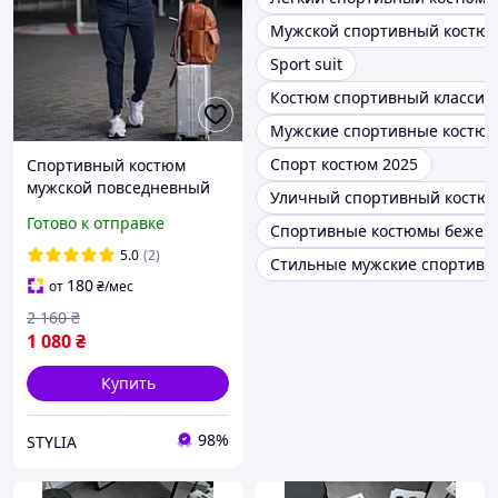
Мужской спортивный костюм
Sport suit
Костюм спортивный классич
Мужские спортивные костюм
Спорт костюм 2025
Спортивный костюм
мужской повседневный
Уличный спортивный костю
на молнии, Трендовый
Готово к отправке
Спортивные костюмы бежев
костюм современный
базовый для парня ткань
5.0
(2)
Стильные мужские спортивн
дайвинг
180
от
₴
/мес
2 160
₴
1 080
₴
Купить
98%
STYLIA