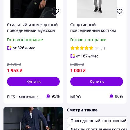
Стильный и комфортный
Спортивный
повседневный мужской
повседневный костюм
спортивный костюм
мужской из двунитки худи
Готово к отправке
Готово к отправке
Stone Island
и штаны меланж весна-
осень
326
от
₴
/мес
5.0
(1)
167
от
₴
/мес
2 170
₴
2 000
₴
1 953
₴
1 000
₴
Купить
Купить
95%
96%
ELIS - магазин спортивной одежды
MIRO
Смотри также
Повседневный спортивный к
Легкий спортивный костюм