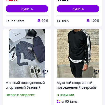
бренда Легкий костюм
Купить
Купить
92%
100%
Kalina Store
TAURUS
Женский повседневный
Мужской спортивный
спортивный базовый
повседневный оверсайз
костюм боди и джоггеры
костюм двойка в трех
Готово к отправке
В наличии
двухнитка на весну
цветах 46-48,50-52,54-56
95
от
₴
/мес