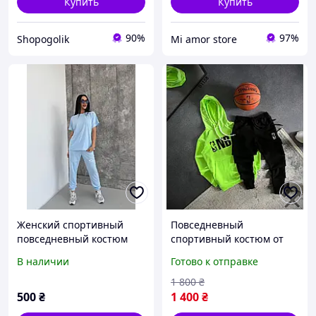
Купить
Купить
90%
97%
Shopogolik
Mi amor store
Женский спортивный
Повседневный
повседневный костюм
спортивный костюм от
двойка (футболка
NBA черно-салатовый
В наличии
Готово к отправке
свободного кроя и штаны
Мужской стильный
джоггеры)
комплект NBA худи и
1 800
₴
штаны и логотипом
500
₴
1 400
₴
бренда