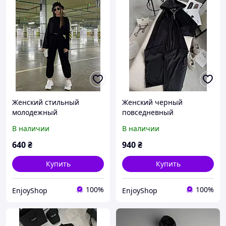
Женский стильный
Женский черный
молодежный
повседневный
повседневный
велюровый прогулочный
В наличии
В наличии
спортивный костюм с
спортивный костюм 2-ка:
укороченый топом
Штаны и Кофта с
640
₴
940
₴
двойным капюшоном
Купить
Купить
100%
100%
EnjoyShop
EnjoyShop