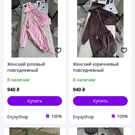
Женский розовый
Женский коричневый
повседневный
повседневный
велюровый прогулочный
велюровый прогулочный
В наличии
В наличии
спортивный костюм 2-ка:
спортивный костюм 2ка:
Штаны и Кофта с
Штаны и Кофта с
940
₴
940
₴
двойным капюшоном
двойным капюшоном
Купить
Купить
100%
100%
EnjoyShop
EnjoyShop