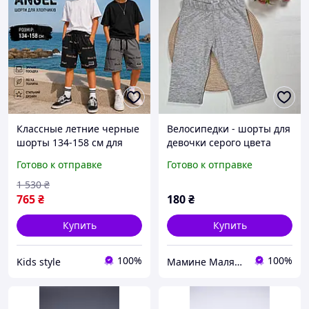
Классные летние черные
Велосипедки - шорты для
шорты 134-158 см для
девочки серого цвета
мальчика хорошего
размер 122
Готово к отправке
Готово к отправке
качества, удобные
трикотажные серые
1 530
₴
шорты с карманами на
765
₴
180
₴
молнии
Купить
Купить
100%
100%
Kids style
Мамине Малятко