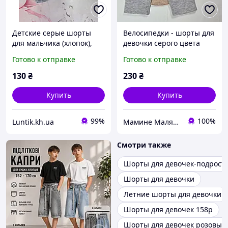
Детские серые шорты
Велосипедки - шорты для
для мальчика (хлопок),
девочки серого цвета
трикотажные шорты р.
размер 122
Готово к отправке
Готово к отправке
86-122
130
₴
230
₴
Купить
Купить
99%
100%
Luntik.kh.ua
Мамине Малятко
Смотри также
Шорты для девочек-подрост
Шорты для девочки
Летние шорты для девочки
Шорты для девочек 158р
Шорты для девочек розовые