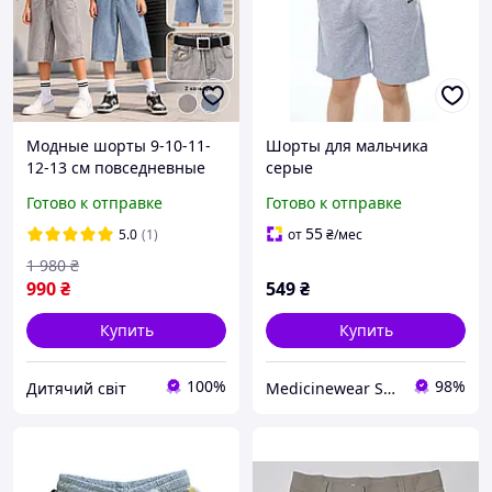
Модные шорты 9-10-11-
Шорты для мальчика
12-13 см повседневные
серые
для мальчиков
Готово к отправке
Готово к отправке
подростков, классные
светлые джинсовые
55
5.0
(1)
от
₴
/мес
бриджи резинка для
1 980
₴
детей на лето
990
₴
549
₴
Купить
Купить
100%
98%
Дитячий світ
Medicinewear Shopping