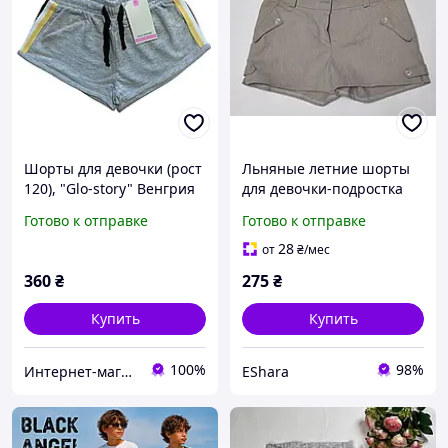
Шорты для девочки (рост
Льняные летние шорты
120), "Glo-story" Венгрия
для девочки-подростка
светло-серые размер 32
Готово к отправке
Готово к отправке
на рост около 140 см
28
от
₴
/мес
360
₴
275
₴
Купить
Купить
100%
98%
Интернет-магазин "Помаранчик"
EShara