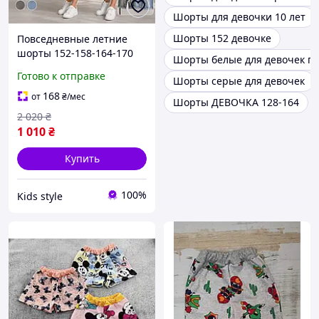
Шорты для девочки 10 лет
Шорты 152 девочке
Повседневные летние
шорты 152-158-164-170
Шорты белые для девочек п
см для мальчика
Готово к отправке
Шорты серые для девочек
подростка парня светлые
потертые джинсовые
168
от
₴
/мес
Шорты ДЕВОЧКА 128-164
шорты для детей
2 020
₴
1 010
₴
Купить
100%
Kids style