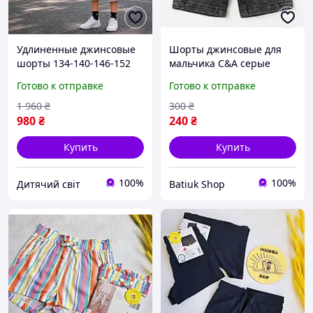
Удлиненные джинсовые
Шорты джинсовые для
шорты 134-140-146-152
мальчика C&A серые
см тертые для мальчиков
повседневные 98
Готово к отправке
Готово к отправке
детские удобные
повседневные шорты
1 960
₴
300
₴
бриджи резинка на лето
980
₴
240
₴
Купить
Купить
100%
100%
Дитячий світ
Batiuk Shop