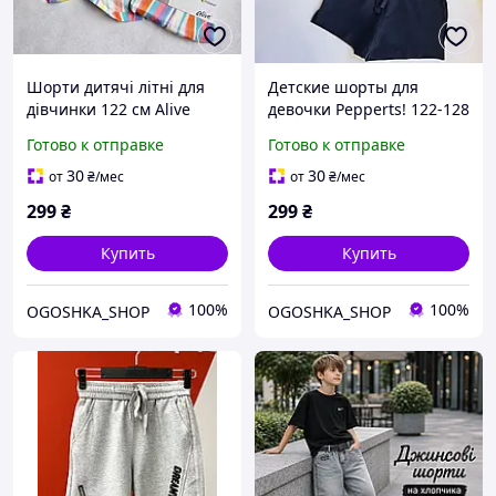
Шорти дитячі літні для
Детские шорты для
дівчинки 122 см Alive
девочки Pepperts! 122-128
EcoVero Віскоза 100%
см темно-синие 040493
Готово к отправке
Готово к отправке
30
30
от
₴
/мес
от
₴
/мес
299
₴
299
₴
Купить
Купить
100%
100%
OGOSHKA_SHOP
OGOSHKA_SHOP