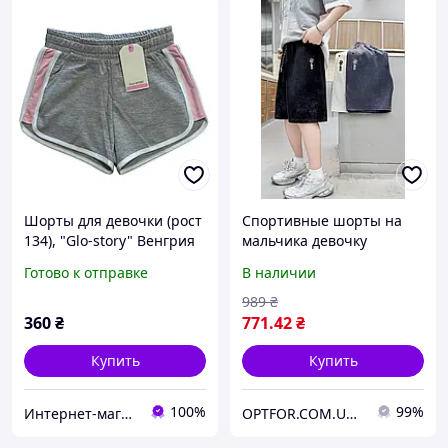
Шорты для девочки (рост
Спортивные шорты на
134), "Glo-story" Венгрия
мальчика девочку
черного и серого цвета
Готово к отправке
В наличии
989
₴
360
₴
771
.42
₴
Купить
Купить
100%
99%
Интернет-магазин "Помаранчик"
OPTFOR.COM.UA - Будь первым вместе с нами!