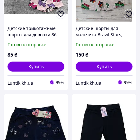
Детские трикотажные
Детские шорты для
шорты для девочки 86-
мальчика Brawl Stars,
122 см - хлопковые
размер 110, 116, 122
Готово к отправке
Готово к отправке
летние шорты на
резинке
85
₴
150
₴
Купить
Купить
99%
99%
Luntik.kh.ua
Luntik.kh.ua