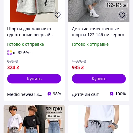
Шорты для мальчика
Детские качественные
однотонные оверсайз
шорты 122-146 см серого
серые
цвета для мальчиков,
Готово к отправке
Готово к отправке
подростковые
классические летние
32
от
₴
/мес
джинсовые шорты на
679
₴
1 870
₴
резинке
324
₴
935
₴
Купить
Купить
98%
100%
Medicinewear Shopping
Дитячий світ