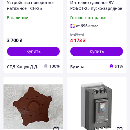
Устройство поворотно-
Интеллектуальное ЗУ
натяжное ТСН-2Б
РОБОТ-25 пуско-зарядное
устройство 12V 2-400Ah
В наличии
Готово к отправке
MF WET AGM GEL CA/CA
160-245V 25А buzyna
696
от
₴
/мес
5 217
₴
3 700
₴
4 173
₴
Купить
Купить
100%
91%
СПД Хащук Д.Д.
Бузина