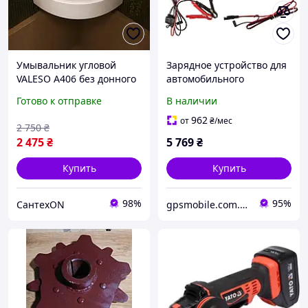
Умывальник угловой
Зарядное устройство для
VALESO А406 без донного
автомобильного
клапана (460*460*160 мм)
аккумулятора Neo Tools
Готово к отправке
В наличии
10А/160Вт, 3-200Ач, для
STD/AGM/GEL/LiFePO4 (11-
962
от
₴
/мес
2 750
₴
893) t
2 475
₴
5 769
₴
Купить
Купить
98%
95%
СантехON
gpsmobile.com.ua