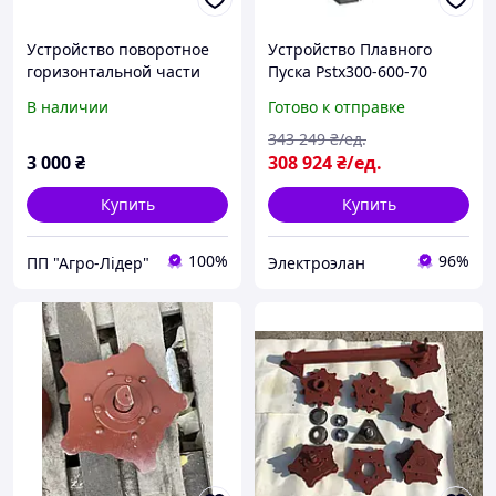
Устройство поворотное
Устройство Плавного
горизонтальной части
Пуска Pstx300-600-70
ТСН-160 А
300А, 160Квт (400В),
В наличии
Готово к отправке
Ue=208 600В,
Us=100...250В Ac ABB
343 249
₴/ед.
3 000
₴
308 924
₴/ед.
Купить
Купить
100%
96%
ПП "Агро-Лідер"
Электроэлан