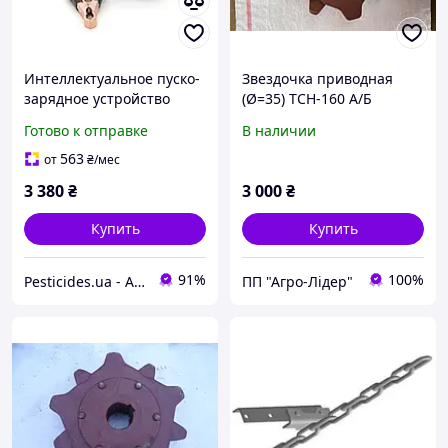
Интеллектуальное пуско-
Звездочка приводная
зарядное устройство
(Ø=35) ТСН-160 А/Б
РОБОТ-25 для 12V АКБ (2-
Готово к отправке
В наличии
400А/ч), типы MF, WET,
AGM, GEL, CA/CA, 160-
563
от
₴
/мес
245V
3 380
₴
3 000
₴
Купить
Купить
91%
100%
Pesticides.ua - Аграрная продукция и не только !!!
ПП "Агро-Лідер"