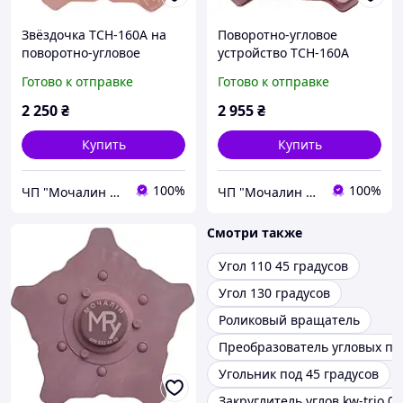
Звёздочка ТСН-160А на
Поворотно-угловое
поворотно-угловое
устройство ТСН-160А
устройство ТСН-160А
Готово к отправке
Готово к отправке
2 250
₴
2 955
₴
Купить
Купить
100%
100%
ЧП "Мочалин Р.Ю."
ЧП "Мочалин Р.Ю."
Смотри также
Угол 110 45 градусов
Угол 130 градусов
Роликовый вращатель
Преобразователь угловых п
Угольник под 45 градусов
Закруглитель углов kw-trio 0