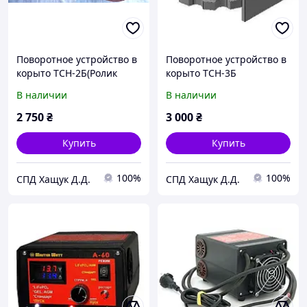
Поворотное устройство в
Поворотное устройство в
корыто ТСН-2Б(Ролик
корыто ТСН-3Б
малый ТСН-2Б)
В наличии
В наличии
2 750
₴
3 000
₴
Купить
Купить
100%
100%
СПД Хащук Д.Д.
СПД Хащук Д.Д.