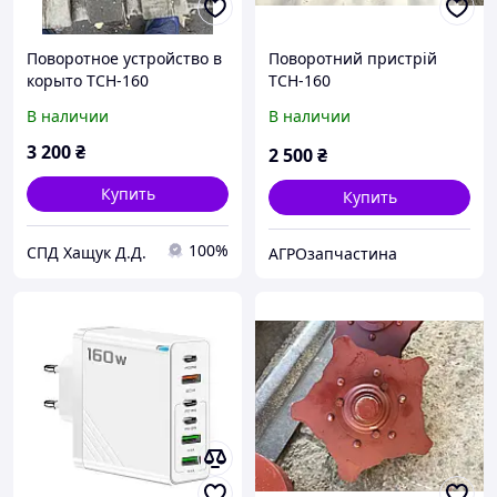
Поворотное устройство в
Поворотний пристрій
корыто ТСН-160
ТСН-160
В наличии
В наличии
3 200
₴
2 500
₴
Купить
Купить
100%
СПД Хащук Д.Д.
АГРОзапчастина