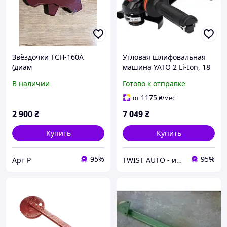
Звёздочки ТСН-160А
Угловая шлифовальная
(диам
машина YATO 2 Li-Ion, 18
55мм)горизонтального
В, 3 А/час, для диска
В наличии
Готово к отправке
редуктора
Ø=125 мм, с зарядным
устройством YT-82828
1175
от
₴
/мес
2 900
₴
7 049
₴
Купить
Купить
95%
95%
Арт Р
TWIST AUTO - инструмент по доступной цене