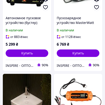
Автономное пусковое
Пускозарядное
устройство (бустер)
устройство MasterWatt
Voltronic PZU А-60 12V (20-
PZU А-100 Black 12V (20-
В наличии
В наличии
800Ah) (MF, AGM, GEL,
1000Ah) (MF, AGM, GEL, CA
CA/CA, LiFePO4) 60А, 160-
/ CA, LiFePO4) 100А 160-
883
1128
от
₴
/мес
от
₴
/мес
245V
245V
5 299
₴
6 769
₴
Купить
Купить
90%
90%
INSPIRE - ОПТОВІ ПРОДАЖІ ТА БЕЗГОТІВКА ДЛЯ БІЗНЕСУ
INSPIRE - ОПТОВІ ПРОДАЖІ ТА БЕЗГОТІВКА ДЛЯ БІЗНЕСУ