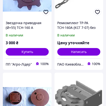
Звездочка приводная
Ремкомплект ТР-РА
(Ø=55) ТСН-160 А
ТСН-160А (КСГ 7-07) без
звездочек запчасти для
В наличии
В наличии
доильного оборудования
3 000
₴
Цену уточняйте
Купить
Написать
100%
100%
ПП "Агро-Лідер"
ПАО Киевоблагрооборудование