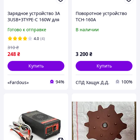
Зарядное устройство 3А
Поворотное устройство
3USB+3TYPE-C 160W для
ТСН-160А
портативной техники.
Готово к отправке
В наличии
Белое
4.0
(4)
310
₴
248
₴
3 200
₴
Купить
Купить
94%
100%
«Fardous»
СПД Хащук Д.Д.