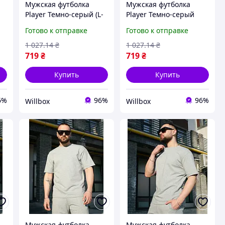
Мужская футболка
Мужская футболка
Player Темно-серый (L-
Player Темно-серый
XL), стильная футболка,
(XXL), стильная
Готово к отправке
Готово к отправке
летние футболки для
футболка, летние
мужчин WILL
футболки для мужчин
1 027
.14
₴
1 027
.14
₴
WILL
719
₴
719
₴
Купить
Купить
6%
96%
96%
Willbox
Willbox
Мужская футболка
Мужская футболка