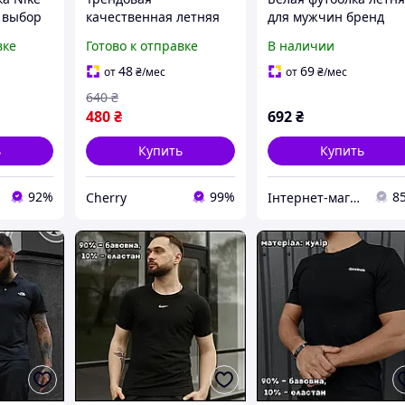
 выбор
качественная летняя
для мужчин бренд
лая
белая однотонная
Unnamed модель 703
вке
Готово к отправке
В наличии
ка Найк
футболка для мужчин
из хлопка для
хлопковая
активного отдыха
48
69
от
₴
/мес
от
₴
/мес
тболка
оверсайзного кроя на
640
₴
каждый день без
480
₴
692
₴
принтов
ь
Купить
Купить
92%
99%
8
Cherry
Інтернет-магазин SALE TOOLS