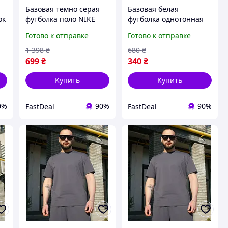
Базовая темно серая
Базовая белая
ок
футболка поло NIKE
футболка однотонная
стильная спортивная,
стильная классическая
Готово к отправке
Готово к отправке
летние тонкие
без рисунка, летние
футболки
футболки
1 398
₴
680
₴
повседневные для
повседневные для
699
₴
340
₴
мужчин
мужчин
Купить
Купить
0%
90%
90%
FastDeal
FastDeal