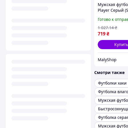
Мужская футбо
Player Серый (S
стильная футбо
Готово к отпра
летние футбол
мужчин MALY
1 027
.14
₴
719
₴
Купит
MalyShop
Смотри также
Футболки хаки