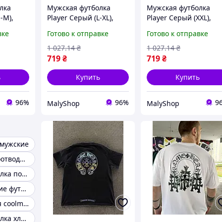
лка
Мужская футболка
Мужская футболка
-M),
Player Серый (L-XL),
Player Серый (XXL),
лка,
стильная футболка,
стильная футболка,
вке
Готово к отправке
Готово к отправке
ки для
летние футболки для
летние футболки для
мужчин MALY
мужчин MALY
1 027
.14
₴
1 027
.14
₴
719
₴
719
₴
ь
Купить
Купить
96%
96%
9
MalyShop
MalyShop
 мужские
Футболка влагоотводящая
Мужская футболка полиэстер
Быстросохнущие футболки
Футболка серая coolmax
Мужская футболка хлопок оливковый