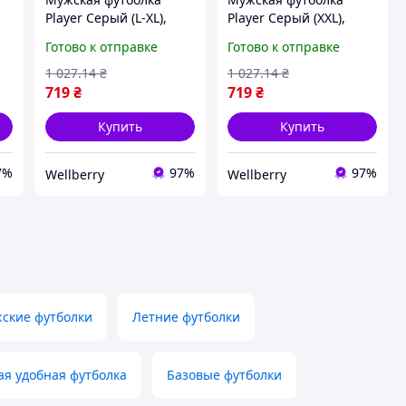
Player Серый (L-XL),
Player Серый (XXL),
стильная футболка,
стильная футболка,
Готово к отправке
Готово к отправке
летние футболки для
летние футболки для
мужчин
мужчин
1 027
.14
₴
1 027
.14
₴
719
₴
719
₴
Купить
Купить
7%
97%
97%
Wellberry
Wellberry
ские футболки
Летние футболки
я удобная футболка
Базовые футболки