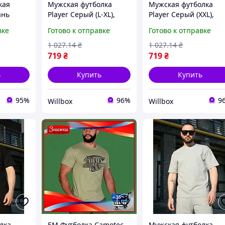
кая
Мужская футболка
Мужская футболка
ань
Player Серый (L-XL),
Player Серый (XXL),
твенная
стильная футболка,
стильная футболка,
вке
Готово к отправке
Готово к отправке
а для
летние футболки для
летние футболки для
ная
мужчин WILL
мужчин WILL
1 027
.14
₴
1 027
.14
₴
лого
719
₴
719
₴
ь
Купить
Купить
95%
96%
9
Willbox
Willbox
лка
EM Футболка Camotec
Мужская футболка