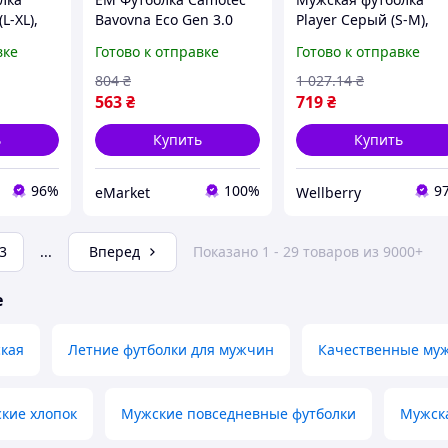
L-XL),
Bavovna Eco Gen 3.0
Player Серый (S-M),
лка,
Falcon Cotton хаки
стильная футболка,
вке
Готово к отправке
Готово к отправке
ки для
100% хлопок летняя
летние футболки для
футболка для мужчин и
мужчин
804
₴
1 027
.14
₴
же MAR_K
563
₴
719
₴
ь
Купить
Купить
96%
100%
9
eMarket
Wellberry
3
...
Вперед
Показано 1 - 29 товаров из 9000+
е
ская
Летние футболки для мужчин
Качественные муж
кие хлопок
Мужские повседневные футболки
Мужска