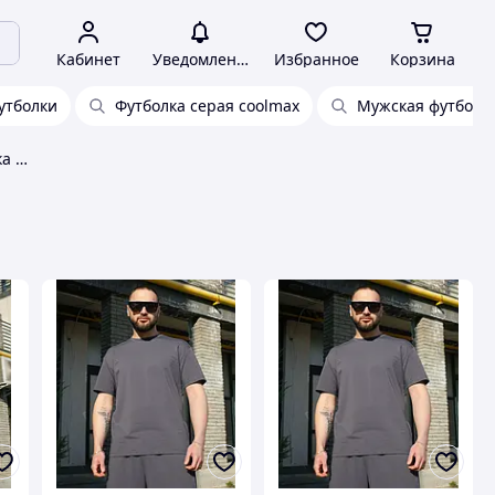
Кабинет
Уведомления
Избранное
Корзина
утболки
Футболка серая coolmax
Мужская футболк
Потоотводящая летняя футболка для мужчин