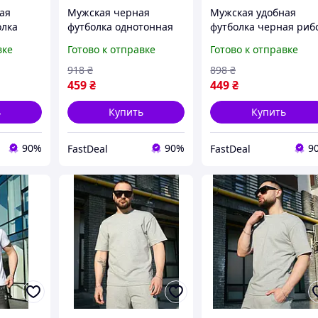
ая
Мужская черная
Мужская удобная
олка
футболка однотонная
футболка черная риб
face,
nike базовая
классическая, летние
вке
Готово к отправке
Готово к отправке
е
классическая, летние
базовые футболки
повседневные
повседневные для
918
₴
898
₴
для
футболки для мужчин
мужчин
459
₴
449
₴
ь
Купить
Купить
90%
90%
9
FastDeal
FastDeal