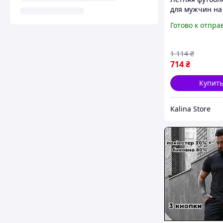
для мужчин на
черная или бе
Готово к отпра
Летняя футбол
для парней
Спортивная фу
1 114
₴
Nike с принтом
714
₴
Купит
Kalina Store