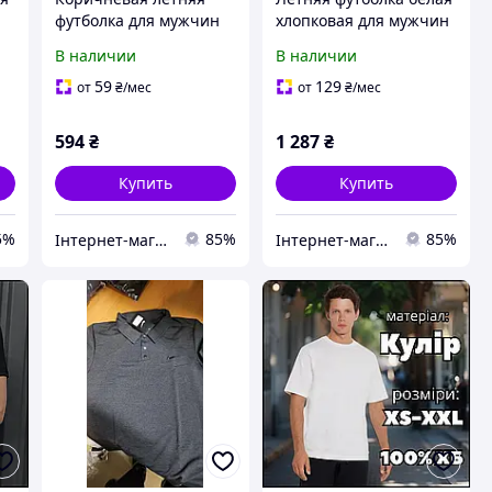
футболка для мужчин
хлопковая для мужчин
42
BrandName модель
Lacoste модель L1212
В наличии
В наличии
70309 из мягкого
хлопка для
59
129
от
₴
/мес
от
₴
/мес
комфортного ношения
594
₴
1 287
₴
Купить
Купить
5%
85%
85%
Інтернет-магазин SALE TOOLS
Інтернет-магазин SALE TOOLS