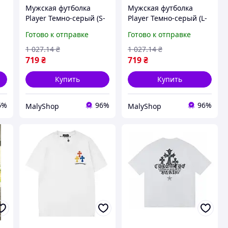
Мужская футболка
Мужская футболка
Player Темно-серый (S-
Player Темно-серый (L-
M), стильная футболка,
XL), стильная футболка,
Готово к отправке
Готово к отправке
летние футболки для
летние футболки для
мужчин MALY
мужчин MALY
1 027
.14
₴
1 027
.14
₴
719
₴
719
₴
Купить
Купить
6%
96%
96%
MalyShop
MalyShop