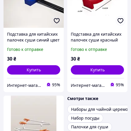
Подставка для китайских
Подставка для китайских
палочек суши синий цвет
палочек суши красный
пластиковые
цвет пластиковые
Готово к отправке
Готово к отправке
арочная
30
₴
30
₴
Купить
Купить
95%
95%
Интернет-магазин "Флокси"
Интернет-магазин "Флокси"
Смотри также
Наборы для чайной церемон
Набор посуды
Палочки для суши