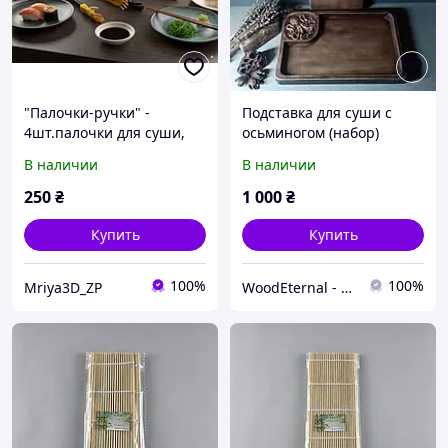
"Палочки-ручки" -
Подставка для суши с
4шт.палочки для суши,
осьминогом (набор)
еды, подарок любителю
В наличии
В наличии
суши
250
₴
1 000
₴
Купить
Купить
100%
100%
Mriya3D_ZP
WoodEternal - Изделия из Дерева 100%