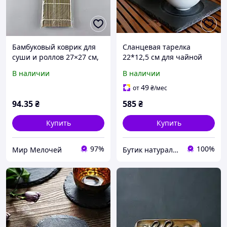
Бамбуковый коврик для
Сланцевая тарелка
суши и роллов 27×27 см,
22*12,5 см для чайной
зеленый, циновка для
церемонии
В наличии
В наличии
приготовления и подачи
суши
49
от
₴
/мес
94
.35
₴
585
₴
Купить
Купить
97%
100%
Мир Мелочей
Бутик натурального сланца. Производитель сланцевой посуды в Украине