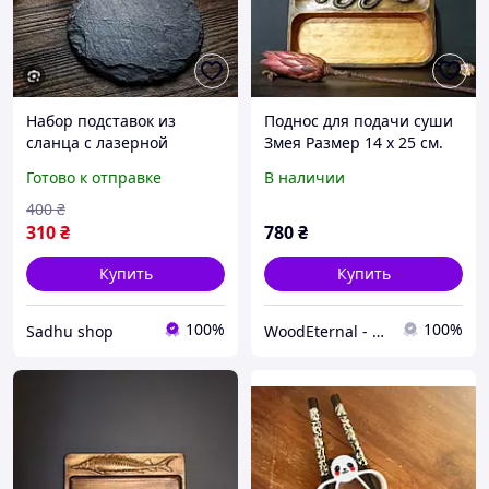
Набор подставок из
Поднос для подачи суши
сланца с лазерной
Змея Размер 14 х 25 см.
гравировкой
Готово к отправке
В наличии
персональный подарок
400
₴
310
₴
780
₴
Купить
Купить
100%
100%
Sadhu shop
WoodEternal - Изделия из Дерева 100%