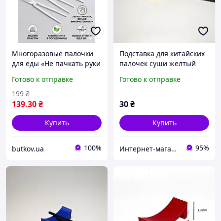
Многоразовые палочки
Подставка для китайских
для еды «Не пачкать руки
палочек суши желтый
за компьютером» -
цвет пластиковые
Готово к отправке
Готово к отправке
Китайские, японские,
корейские палочки
199
₴
139
.30
₴
30
₴
Купить
Купить
100%
95%
butkov.ua
Интернет-магазин "Флокси"