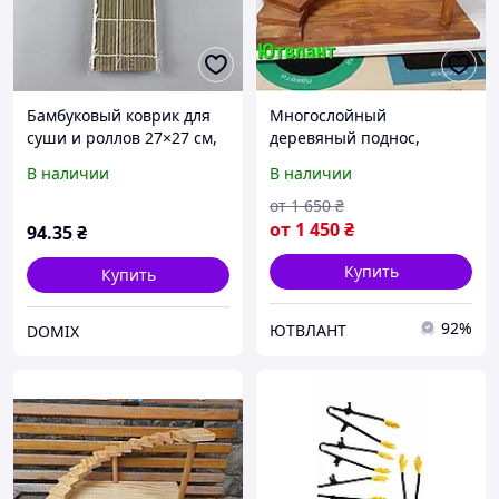
Бамбуковый коврик для
Многослойный
суши и роллов 27×27 см,
деревяный поднос,
зеленый, циновка для
Деревянная стойка для
В наличии
В наличии
приготовления и подачи
десертов, Деревянная
суши
стойка для сырной
от
1 650
₴
нарезки
от
1 450
₴
94
.35
₴
Купить
Купить
92%
ЮТВЛАНТ
DOMIX