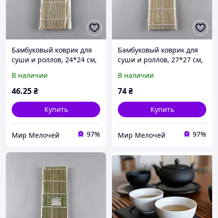
Бамбуковый коврик для
Бамбуковый коврик для
суши и роллов, 24*24 см,
суши и роллов, 27*27 см,
белый, для
белый, 100 штук, для
В наличии
В наличии
приготовления и подачи
приготовления и подачи
суши, роллов и азиатских
суши, роллов и азиатских
46
.25
₴
74
₴
блюд
блюд
Купить
Купить
97%
97%
Мир Мелочей
Мир Мелочей