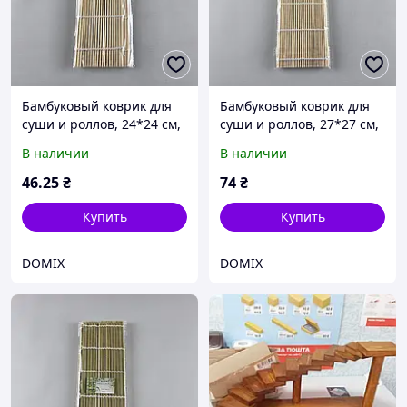
Бамбуковый коврик для
Бамбуковый коврик для
суши и роллов, 24*24 см,
суши и роллов, 27*27 см,
белый, для
белый, 100 штук, для
В наличии
В наличии
приготовления и подачи
приготовления и подачи
суши, роллов и азиатских
суши, роллов и азиатских
46
.25
₴
74
₴
блюд
блюд
Купить
Купить
DOMIX
DOMIX