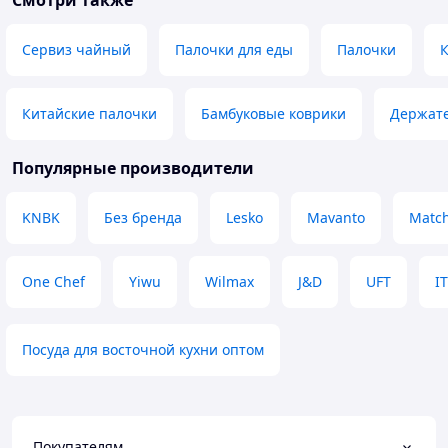
Смотри также
Сервиз чайный
Палочки для еды
Палочки
К
Китайские палочки
Бамбуковые коврики
Держате
Популярные производители
KNBK
Без бренда
Lesko
Mavanto
Match
One Chef
Yiwu
Wilmax
J&D
UFT
I
Посуда для восточной кухни оптом
Покупателям