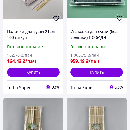
Палочки для суши 21см,
Упаковка для суши (без
100 шт\уп
крышки) ПС-64ДЧ
(22,5/15,0), 50 шт, на 3
Готово к отправке
Готово к отправке
ролла.
182
.70
₴/пач
1 065
.75
₴/пач
164
.43
₴/пач
959
.18
₴/пач
Купить
Купить
93%
93%
Torba Super
Torba Super