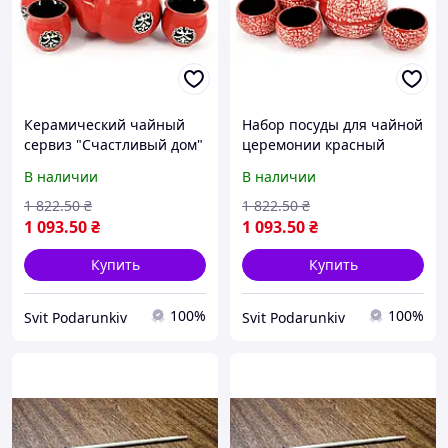
Керамический чайный
Набор посуды для чайной
сервиз "Счастливый дом"
церемонии красный
АS016
АS031
В наличии
В наличии
1 822
.50
₴
1 822
.50
₴
1 093
.50
₴
1 093
.50
₴
Купить
Купить
100%
100%
Svit Podarunkiv
Svit Podarunkiv