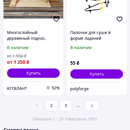
Многослойный
Палочки для суши в
деревяный поднос,
форме ладоней
Деревянная стойка для
В наличии
В наличии
десертов, Деревянная
стойка для сырной
от
1 550
₴
нарезки
от
1 350
₴
55
₴
Купить
Купить
92%
ЮТВЛАНТ
polyforge
1
2
3
...
Показано 1 - 29 товаров из 100+