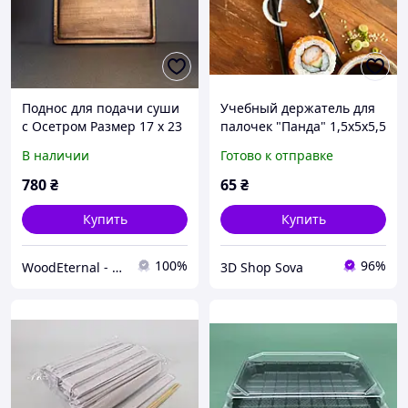
Поднос для подачи суши
Учебный держатель для
с Осетром Размер 17 х 23
палочек "Панда" 1,5х5х5,5
см.
см, фиксатор для суши и
В наличии
Готово к отправке
роллов
780
₴
65
₴
Купить
Купить
100%
96%
WoodEternal - Изделия из Дерева 100%
3D Shop Sova