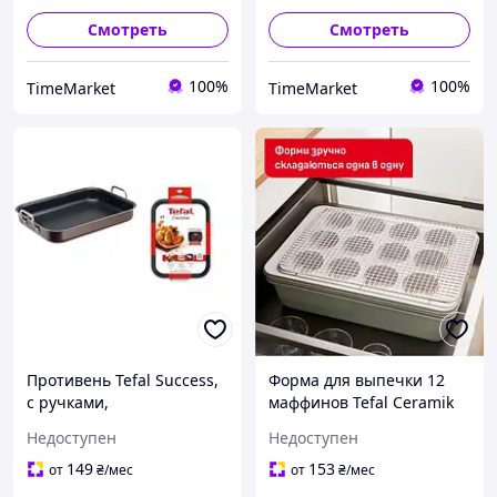
Смотреть
Смотреть
100%
100%
TimeMarket
TimeMarket
Противень Tefal Success,
Форма для выпечки 12
с ручками,
маффинов Tefal Ceramik
прямоугольная, 27х37см,
(J1755004)
Недоступен
Недоступен
алюминий, черный
J1605902
149
153
от
₴
/мес
от
₴
/мес