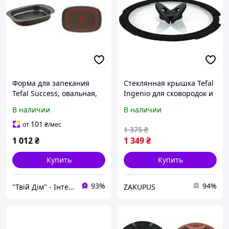
Форма для запекания
Стеклянная крышка Tefal
Tefal Success, овальная,
Ingenio для сковородок и
24х36см, алюминий,
кастрюль D26 см Черный
В наличии
В наличии
черный J1601502
(L9846653)
101
от
₴
/мес
1 375
₴
1 012
₴
1 349
₴
Купить
Купить
93%
94%
"Твій Дім" - Інтернет-гіпермаркет
ZAKUPUS