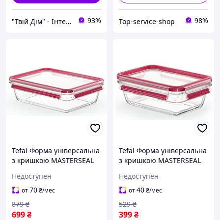
93%
98%
"Твій Дім" - Інтернет-гіпермаркет
Top-service-shop
Tefal Форма універсальна
Tefal Форма універсальна
з кришкою MASTERSEAL
з кришкою MASTERSEAL
GLASS 2.0 л, скло
GLASS7 700 мл, скло
Недоступен
Недоступен
70
40
от
₴
/мес
от
₴
/мес
879
₴
529
₴
699
₴
399
₴