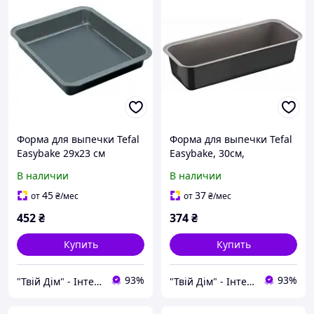
Форма для выпечки Tefal
Форма для выпечки Tefal
Easybake 29x23 см
Easybake, 30см,
(J1744674)
прямоугольная,
В наличии
В наличии
углеродистая сталь,
серый J1740174
45
37
от
₴
/мес
от
₴
/мес
452
₴
374
₴
Купить
Купить
93%
93%
"Твій Дім" - Інтернет-гіпермаркет
"Твій Дім" - Інтернет-гіпермаркет