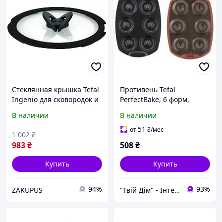
Стеклянная крышка Tefal
Противень Tefal
Ingenio для сковородок и
PerfectBake, 6 форм,
кастрюль D16 см Черный
квадратный, 21х29см,
В наличии
В наличии
(L9846153)
алюминий, коричневый
J5734602
51
от
₴
/мес
1 002
₴
983
₴
508
₴
Купить
Купить
94%
93%
ZAKUPUS
"Твій Дім" - Інтернет-гіпермаркет