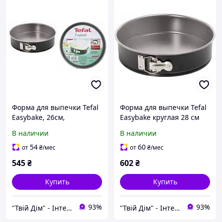
Форма для выпечки Tefal
Форма для выпечки Tefal
Easybake, 26см,
Easybake круглая 28 см
углеродистая сталь,
разъемная, углеродистая
В наличии
В наличии
разъемная, круглая,
сталь J1241474
серый J1741374
54
60
от
₴
/мес
от
₴
/мес
545
₴
602
₴
Купить
Купить
93%
93%
"Твій Дім" - Інтернет-гіпермаркет
"Твій Дім" - Інтернет-гіпермаркет