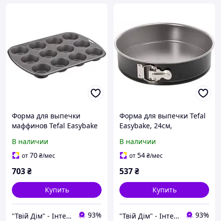
Форма для выпечки
Форма для выпечки Tefal
маффинов Tefal Easybake
Easybake, 24см,
baking на 12 шт. 38*27*3
углеродистая сталь,
В наличии
В наличии
см, углеродистая сталь
черный J1741274
J1745074
70
54
от
₴
/мес
от
₴
/мес
703
₴
537
₴
Купить
Купить
93%
93%
"Твій Дім" - Інтернет-гіпермаркет
"Твій Дім" - Інтернет-гіпермаркет