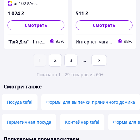
102
от
₴
/мес
1 024
₴
511
₴
Смотреть
Смотреть
93%
98%
"Твій Дім" - Інтернет-гіпермаркет
Интернет-магазин «Super-Price»
1
2
3
...
Показано 1 - 29 товаров из 60+
Смотри также
Посуда tefal
Формы для выпечки пряничного домика
Герметичная посуда
Контейнер tefal
Форма для 
Популярные производители