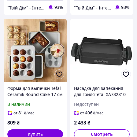
93%
93%
"Твій Дім" - Інтернет-гіпермаркет
"Твій Дім" - Інтернет-гіпермаркет
Форма для выпечки Tefal
Насадка для запекания
Ceramik Round Cake 17 см
для гриляTefal XA732810
(J1756004)
Optigrill 2in1, 4in1
В наличии
Недоступен
81
406
от
₴
/мес
от
₴
/мес
809
₴
2 433
₴
Купить
Смотреть