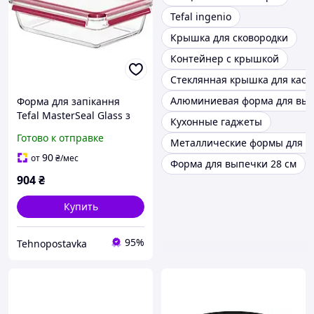
Tefal ingenio
Крышка для сковородки
Контейнер с крышкой
Стеклянная крышка для кас
Алюминиевая форма для вы
Форма для запікання
Tefal MasterSeal Glass з
Кухонные гаджеты
кришкою 2 л (N1041110)
Готово к отправке
Металлические формы для в
90
от
₴
/мес
Форма для выпечки 28 см
904
₴
Купить
95%
Tehnopostavka