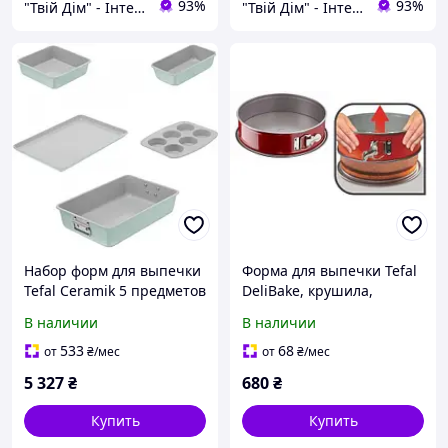
93%
93%
"Твій Дім" - Інтернет-гіпермаркет
"Твій Дім" - Інтернет-гіпермаркет
Набор форм для выпечки
Форма для выпечки Tefal
Tefal Ceramik 5 предметов
DeliBake, крушила,
J175S504
съемное дно,
В наличии
В наличии
245x245x80мм,
углеродистая сталь,
533
68
от
₴
/мес
от
₴
/мес
красный J1641274
5 327
₴
680
₴
Купить
Купить