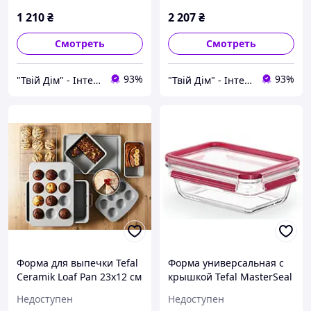
1 210
₴
2 207
₴
Смотреть
Смотреть
93%
93%
"Твій Дім" - Інтернет-гіпермаркет
"Твій Дім" - Інтернет-гіпермаркет
Форма для выпечки Tefal
Форма универсальная с
Ceramik Loaf Pan 23х12 см
крышкой Tefal MasterSeal
(J1755904)
Glass 0.7 л, стекло
Недоступен
Недоступен