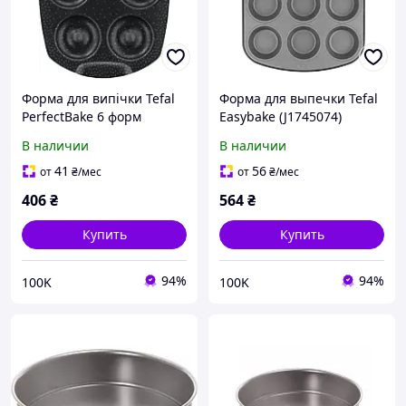
Форма для випічки Tefal
Форма для выпечки Tefal
PerfectBake 6 форм
Easybake (J1745074)
(J5734602)
В наличии
В наличии
41
56
от
₴
/мес
от
₴
/мес
406
₴
564
₴
Купить
Купить
94%
94%
100K
100K