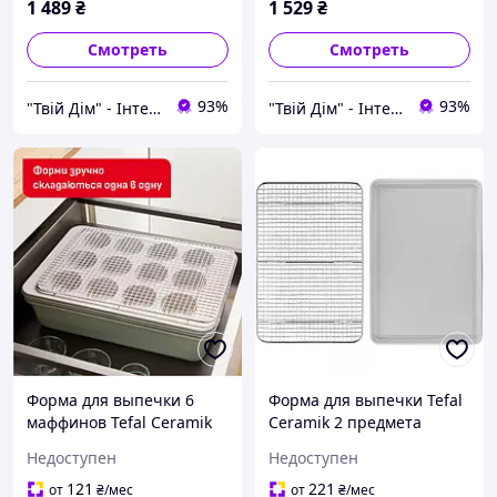
1 489
₴
1 529
₴
Смотреть
Смотреть
93%
93%
"Твій Дім" - Інтернет-гіпермаркет
"Твій Дім" - Інтернет-гіпермаркет
Форма для выпечки 6
Форма для выпечки Tefal
маффинов Tefal Ceramik
Ceramik 2 предмета
(J1755604)
(J175S204)
Недоступен
Недоступен
121
221
от
₴
/мес
от
₴
/мес