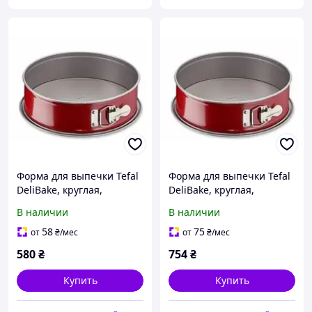
Форма для выпечки Tefal
Форма для выпечки Tefal
DeliBake, круглая,
DeliBake, круглая,
съемное дно, 19см,
съемное дно, 27см,
В наличии
В наличии
углеродистая сталь,
углеродистая сталь,
красный J1641174
красный J1641474
58
75
от
₴
/мес
от
₴
/мес
580
₴
754
₴
Купить
Купить