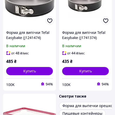
Форма для випічки Tefal
Форма для випічки Tefal
Easybake (J1241474)
Easybake (J1741374)
В наличии
В наличии
48
44
от
₴
/мес
от
₴
/мес
485
₴
435
₴
Купить
Купить
94%
94%
100K
100K
Смотри также
Форма для выпечки орешков
Пищевые контейнеры