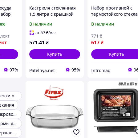
осуда
Кастрюля стеклянная
Набор противней с
набор
1.5 литра с крышкой
термостойкого стекла
лянных
MS-0294 "STENSON"
"FIREX" (набор
вке
В наличии
В наличии
 2шт
3шт.,объем 1,6л / 2,4л
236718)
3,2л) 236719
57
от
₴
/мес
плект
771
₴
ект
571
.41
₴
617
₴
ь
Купить
Купить
97%
95%
9
Patelnya.net
Intromag
Форма для выпечки орешков
екания
Крышка для микроволновки
Стеклянные формы для запекания
Кастрюля из нержавеющей стали