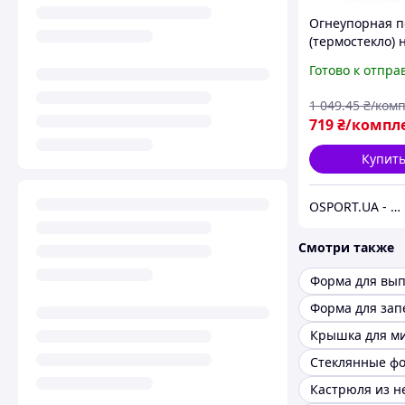
Огнеупорная п
(термостекло) 
кастрюль стек
Готово к отпра
для запекания
Stenson Firex (
1 049
.45
₴/ком
719
₴/компл
Купит
OSPORT.UA - интернет магазин спортивных товаров
Смотри также
Форма для зап