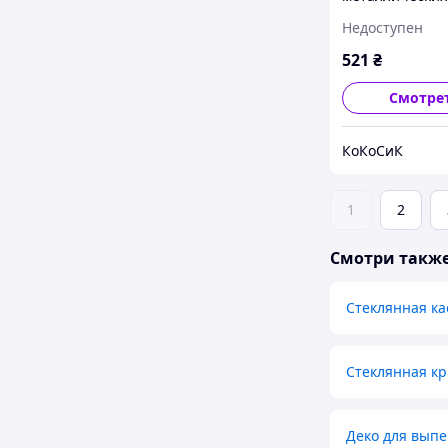
разъемных 3ш
Недоступен
D24/26/28см дл
выпекания, Х3-
521
₴
142(98106)
Смотре
КоКоСиК
1
2
Смотри такж
Стеклянная ка
Стеклянная к
Деко для вып