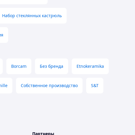
Набор стеклянных кастрюль
ия
Borcam
Без бренда
Etnokeramika
ille
Собственное производство
S&T
Партнеры