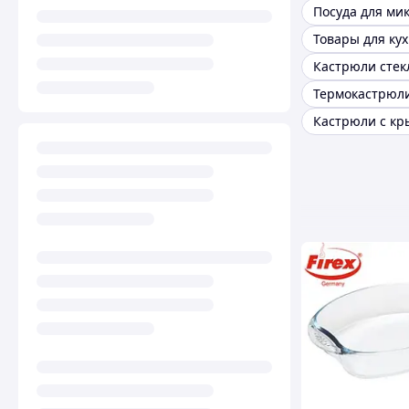
Товары для ку
Кастрюли сте
Термокастрюл
Кастрюли с к