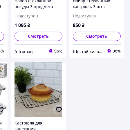
Набор стеклянной
Набор стеклянных
5
посуды 3 предмета
кастрюль 3 шт с
 и
(Кастрюля, противень,
крышками "Firex"
Недоступен
Недоступен
06
салатник) "Stenson"
236711 Термостекло
MS-0141 Термостекло
кастрюли 1.0/1.5/2.5л
1 095
₴
850
₴
Смотреть
Смотреть
6%
96%
96%
Intromag
Шестой километр
и
Кастрюля для
р
запекания