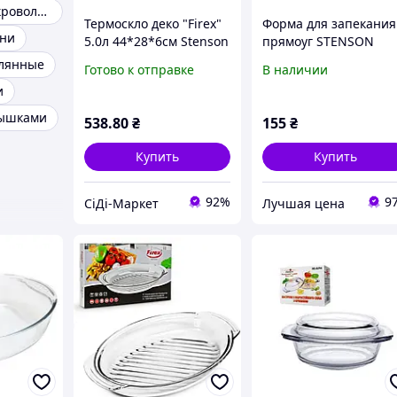
Посуда для микроволновки
Термоскло деко "Firex"
Форма для запекания
хни
5.0л 44*28*6см Stenson
прямоуг STENSON
(236830) [Склад: Київ
0189-МН,
клянные
Готово к отправке
В наличии
№1]
антипригарная, 36,5 
и
27 х 5 см
рышками
538
.80
₴
155
₴
Купить
Купить
92%
9
СіДі-Маркет
Лучшая цена