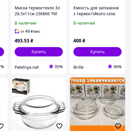
Миска термостекло 3л
Ємність для запікання
28.5х11см 236806 ТМ
з термостійкого скла
STENSON
Firex 2.0л 236800
В наличии
В наличии
х
49
от
₴
/мес
493
.53
₴
400
₴
Купить
Купить
7%
95%
96%
Patelnya.net
Brille