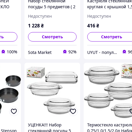
ВНЕЙ
Набор стеклянной
Кастрюля стеклянная
ЕКЛО
посуды 5 предметов ( 2
круглая с крышкой 1,
кастрюли с крышками
литра (для запекания
Недоступен
Недоступен
 (MS-
и противень ) Stenson
микроволновки) 2367
MS-0079 / Термостекло
FIREX Stenson
1 228
₴
416
₴
посуда
ть
Смотреть
Смотреть
100%
92%
9
Sota Market
UYUT - популярные товары премиум качества
УЦЕНКА!!! Набор
Термостекло кастрюл
 Stenson
стеклянной посуды 5
0.75/1.0/1.5/2.0л Набо