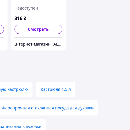
 4
керамическая Stenson
Недоступен
236788 1.2 л
316
₴
Смотреть
Інтернет-магазин "ALLENS.COM.UA"
шую кастрюлю
Кастрюля 1.5 л
Жаропрочная стеклянная посуда для духовки
запекания в духовке