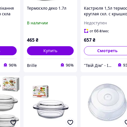
пікання
Термоскло деко 1.7л
Кастрюля 1,5л термос
о скла
круглая скл. с крышк
01
MS0294 ТМ STENSON
В наличии
Недоступен
66
от
₴
/мес
465
₴
657
₴
ь
Купить
Смотреть
96%
96%
9
Brille
"Твій Дім" - Інтернет-гіпермаркет