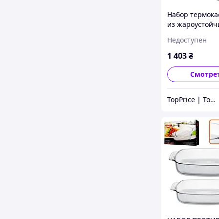
Набор термок
из жароустойч
стекла 4 шт St
Недоступен
MS-0081 (TP010
1 403
₴
Смотре
TopPrice | Товары по ТОП-цене