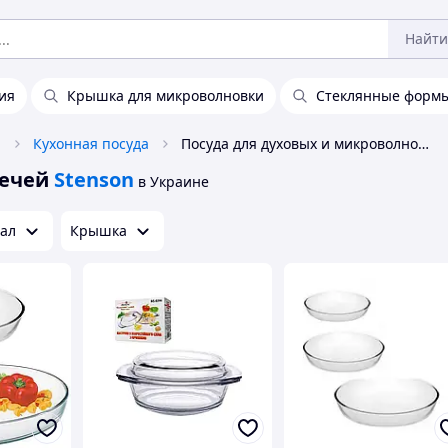
Найти
ия
Крышка для микроволновки
Стеклянные формы
а
Кухонная посуда
Посуда для духовых и микроволновых печей Stenson
печей
Stenson
в Украине
ал
Крышка