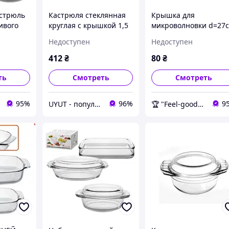
астрюль
Кастрюля стеклянная
Крышка для
ивого
круглая с крышкой 1,5
микроволновки d=27
enson
литра (для запекания и
PT-83207 ТМ Пластор
Недоступен
Недоступен
968)
микроволновки) MS-
FG
0294 Stenson
412
₴
80
₴
ть
Смотреть
Смотреть
95%
96%
9
UYUT - популярные товары премиум качества
🏆 "Feel-good" онлайн-магазин