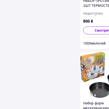
НАБОР ПРОТИ
2ШТ ТЕРМОСТ
ОГНЕУПОРНЫЕ
Недоступен
STENSON FIREX
0514)
800
₴
Смотре
1000мелочей
Набор форм
металлических