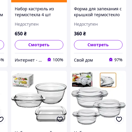
Набор кастрюль из
Форма для запекания с
см
термостекла 4 шт
крышкой термостекло
г
Stenson MS-0081
1.5 л 25.8х18.5х10.8см
Недоступен
Недоступен
STENSON MS-0360
650
₴
360
₴
Смотреть
Смотреть
5%
100%
97%
Интернет - магазин ТОПовых товаров. Розница/ ОПТ
Свой дом