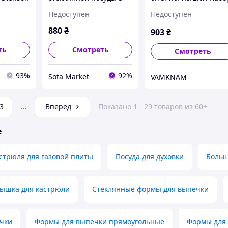
т
предметов ( 2
стеклянных кастрюль
Недоступен
Недоступен
я
кастрюли и противень
шт с крышками
) Stenson MS-0079 /
"Stenson" MS-0081
880
₴
903
₴
Термостекло посуда
ть
Смотреть
Смотреть
93%
92%
Sota Market
VAMKNAM
3
...
Вперед
Показано 1 - 29 товаров из 60+
е
стрюля для газовой плиты
Посуда для духовки
Боль
рышка для кастрюли
Стеклянные формы для выпечки
ечки
Формы для выпечки прямоугольные
Формы для 