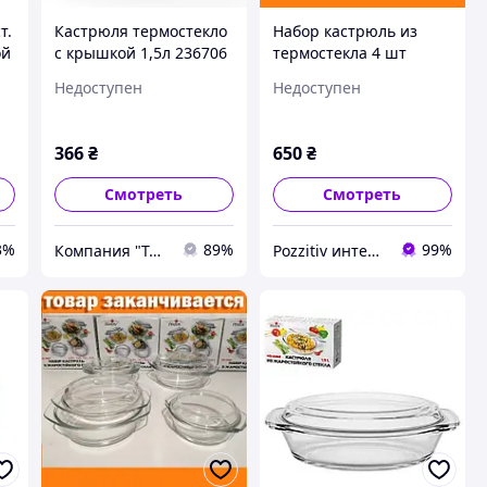
т.
Кастрюля термостекло
Набор кастрюль из
ой
с крышкой 1,5л 236706
термостекла 4 шт
Stenson MS-0081
Недоступен
Недоступен
366
₴
650
₴
Смотреть
Смотреть
3%
89%
99%
Компания "ТАК"
Pozzitiv интернет магазин