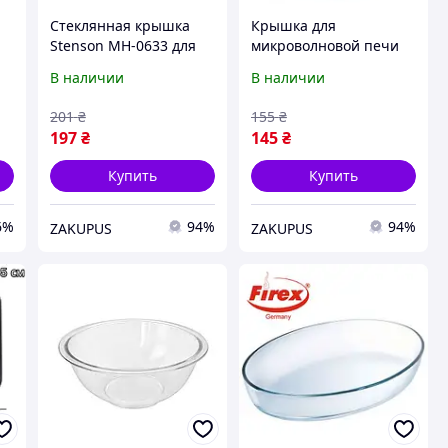
Стеклянная крышка
Крышка для
Stenson МН-0633 для
микроволновой печи
сковородок/
d27см
В наличии
В наличии
 /
сотейников/кастрюль
22см
201
₴
155
₴
197
₴
145
₴
Купить
Купить
6%
94%
94%
ZAKUPUS
ZAKUPUS