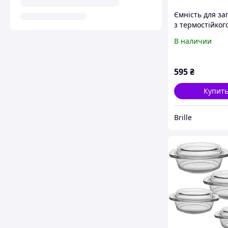
Ємність для за
з термостійког
Firex 3,3л 2368
В наличии
595
₴
Купит
Brille