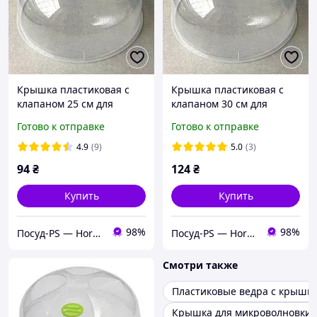
Крышка пластиковая с
Крышка пластиковая с
клапаном 25 см для
клапаном 30 см для
микроволновки
микроволновки Украина
Готово к отправке
Готово к отправке
4.9
(9)
5.0
(3)
94
₴
124
₴
Купить
Купить
98%
98%
Посуд-PS — Horeca Посуда Подарки
Посуд-PS — Horeca Посуда Подарки
Смотри также
Пластиковые ведра с крышк
Крышка для микроволновки