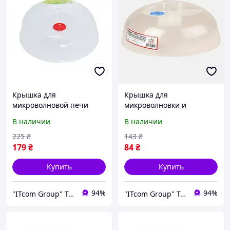
Крышка для
Крышка для
микроволновой печи
микроволновки и
холодильника d-30 см
холодильника Алеана 27
В наличии
В наличии
Алеана 167071
см Д27 0047
225
₴
143
₴
179
₴
84
₴
Купить
Купить
94%
94%
"ITcom Group" Technology Distribution
"ITcom Group" Technology Distribution