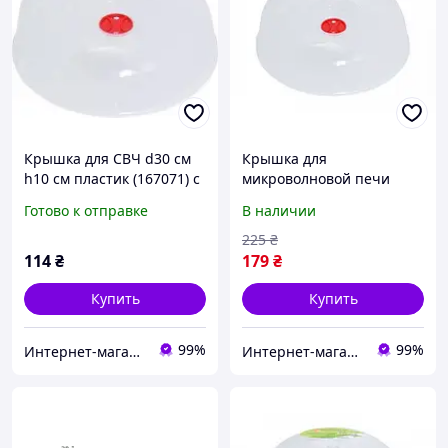
Крышка для СВЧ d30 см
Крышка для
h10 см пластик (167071) с
микроволновой печи
быстрой доставкой по
холодильника d-30 см
Готово к отправке
В наличии
Украине
Алеана 167071
225
₴
114
₴
179
₴
Купить
Купить
99%
99%
Интернет-магазин "TUDOM"
Интернет-магазин TopPosud