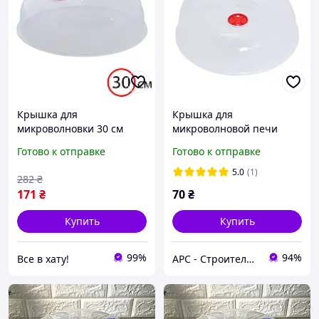
Крышка для
Крышка для
микроволновки 30 см
микроволновой печи
Алеана, с клапаном,
Алеана 167072 25 см
Готово к отправке
Готово к отправке
прозрачная, пластиковая
5.0
(1)
282
₴
171
₴
70
₴
Купить
Купить
99%
94%
Все в хату!
АРС - Строительный интернет-гипермаркет