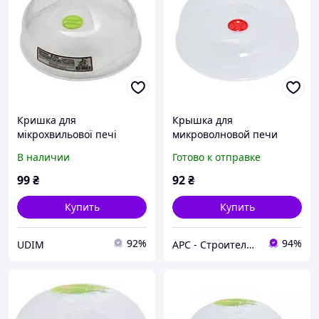
Кришка для
Крышка для
мікрохвильової печі
микроволновой печи
Алеана d 25 см (алн
Алеана 167071 30 см
В наличии
Готово к отправке
168078)
99
₴
92
₴
Купить
Купить
92%
94%
UDIM
АРС - Строительный интернет-гипермаркет