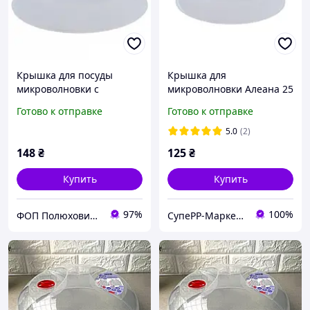
Крышка для посуды
Крышка для
микроволновки с
микроволновки Алеана 25
клапаном Алеана д=25 см
см полупрозрачная
Готово к отправке
Готово к отправке
5.0
(2)
148
₴
125
₴
Купить
Купить
97%
100%
ФОП Полюхович Л.Г.
СупеРР-Маркет Корисних Товарів