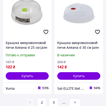
Крышка микроволновой
Крышка микроволновой
печи Алеана d 25 см (алн
печи Алеана d 30 см (алн
168078) (U0943727_BR)
167071)
Готово к отправке
В наличии
107
₴
203
₴
102
₴
142
₴
Купить
Купить
93%
94%
Vuma
Sat-ELLITE.Net ➤ ИНТЕРНЕТ-СУПЕРМАРКЕТ
1
2
3
...