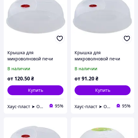
Крышка для
Крышка для
микроволновой печи
микроволновой печи
30см
25см
В наличии
В наличии
от
120
.50
₴
от
91
.20
₴
Купить
Купить
95%
95%
Хаус-пласт ➤ Оптовий склад господарських товарів
Хаус-пласт ➤ Оптовий склад господарських товарів