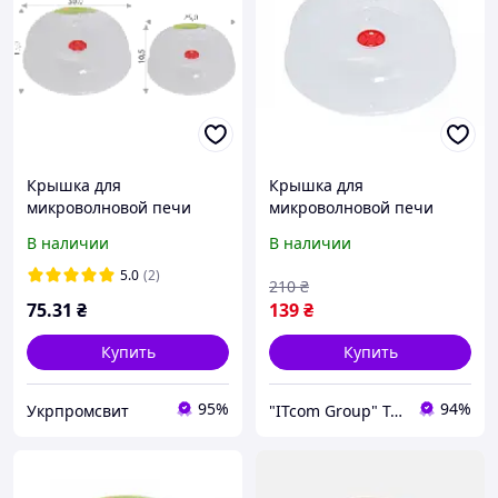
Крышка для
Крышка для
микроволновой печи
микроволновой печи
25см, Алеана
холодильника d-25,5 см
В наличии
В наличии
Алеана 167072
5.0
(2)
210
₴
75
.31
₴
139
₴
Купить
Купить
95%
94%
Укрпромсвит
"ITcom Group" Technology Distribution