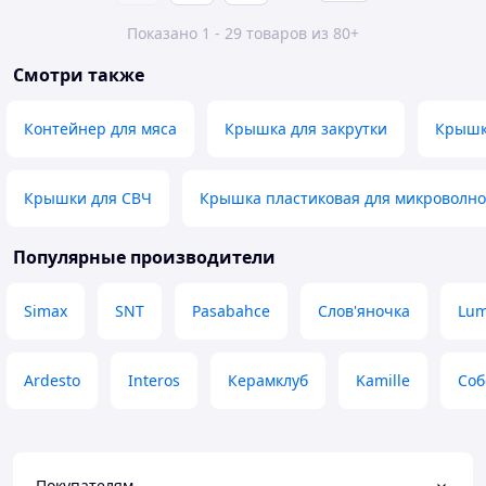
Показано 1 - 29 товаров из 80+
Смотри также
Контейнер для мяса
Крышка для закрутки
Крышк
Крышки для СВЧ
Крышка пластиковая для микроволно
Популярные производители
Simax
SNT
Pasabahce
Слов'яночка
Lum
Ardesto
Interos
Керамклуб
Kamille
Соб
Покупателям