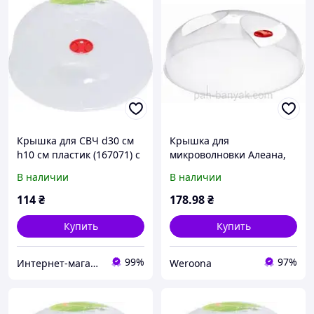
Крышка для СВЧ d30 см
Крышка для
h10 см пластик (167071) с
микроволновки Алеана,
быстрой доставкой по
пластиковая, диаметр 25
В наличии
В наличии
Украине
см, высота 10 см
(167072/301491) "Wr"
114
₴
178
.98
₴
Купить
Купить
99%
97%
Интернет-магазин "TUDO"
Weroona