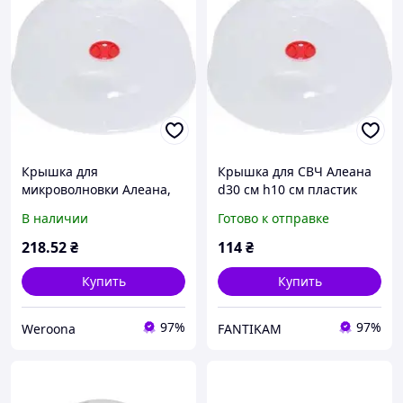
Крышка для
Крышка для СВЧ Алеана
микроволновки Алеана,
d30 см h10 см пластик
пластиковая, диаметр 30
(167071) с быстрой
В наличии
Готово к отправке
см, высота 10 см
доставкой по Украине
(167071/301904) "Wr"
218
.52
₴
114
₴
Купить
Купить
97%
97%
Weroona
FANTIKAM