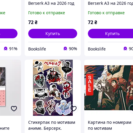
Berserk А3 на 2026 год
Berserk А3 на 2026 го
(18532)
(18531)
вке
Готово к отправке
Готово к отправке
72
₴
72
₴
ь
Купить
Купить
91%
90%
9
Bookslife
Bookslife
Стикерпак по мотивам
Картина по номерам
ните
аниме. Берсерк.
по мотивам