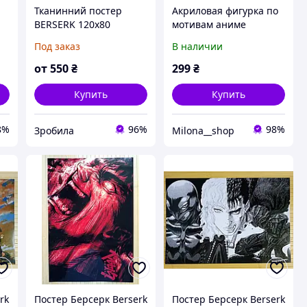
Тканинний постер
Акриловая фигурка по
BERSERK 120х80
мотивам аниме
Берсерк, Гатс.
Под заказ
В наличии
от
550
₴
299
₴
Купить
Купить
8%
96%
98%
Зробила
Milona__shop
rk
Постер Берсерк Berserk
Постер Берсерк Berserk