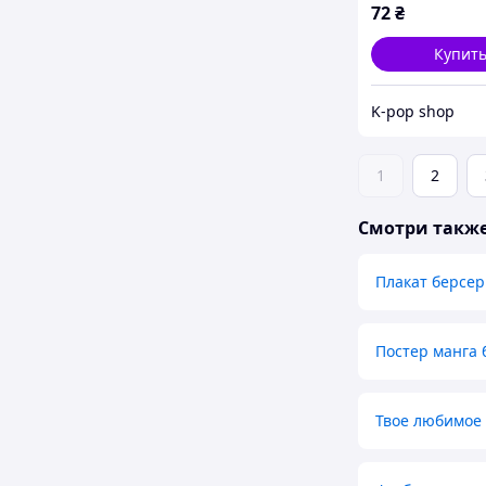
72
₴
Купит
K-pop shop
1
2
Смотри такж
Плакат берсер
Постер манга 
Твое любимое 