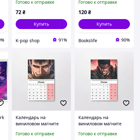
Готово к отправке
Готово к отправке
(26791)
72
₴
120
₴
Купить
Купить
0%
91%
90%
K-pop shop
Bookslife
rk
Календарь на
Календарь на
виниловом магните
виниловом магните
Берсерк Berserk А4
Берсерк Berserk А4
Готово к отправке
Готово к отправке
(26789)
(26788)