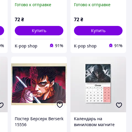
Готово к отправке
Готово к отправке
я
72
₴
72
₴
Купить
Купить
0%
91%
91%
K-pop shop
K-pop shop
Постер Берсерк Berserk
Календарь на
15556
виниловом магните
Берсерк Berserk А6