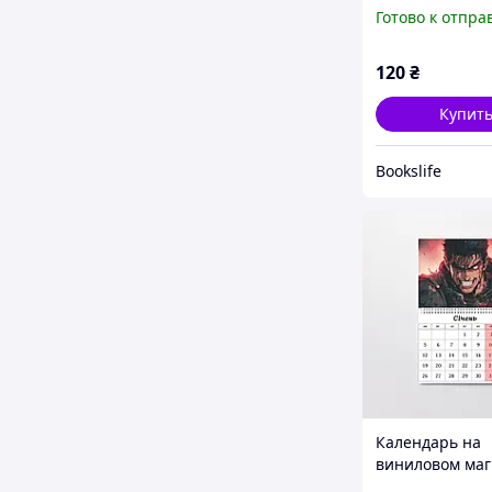
Берсерк Berser
Готово к отпра
(26794)
120
₴
Купит
Bookslife
Календарь на
виниловом маг
Берсерк Berser