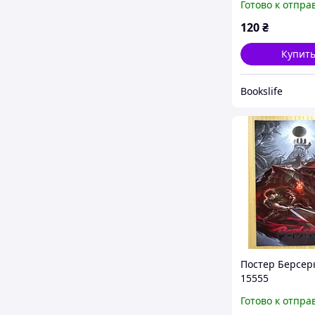
Готово к отпра
(26793)
120
₴
Купит
Bookslife
Постер Берсерк
15555
Готово к отпра