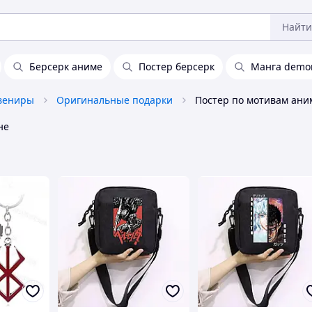
Найти
Берсерк аниме
Постер берсерк
Манга demon
увениры
Оригинальные подарки
Постер по мотивам ани
не