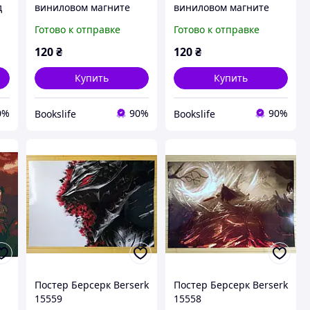
д
виниловом магните
виниловом магните
Берсерк Berserk А6
Берсерк Berserk А6
Готово к отправке
Готово к отправке
(26796)
(26795)
120
₴
120
₴
Купить
Купить
0%
90%
90%
Bookslife
Bookslife
Постер Берсерк Berserk
Постер Берсерк Berserk
15559
15558