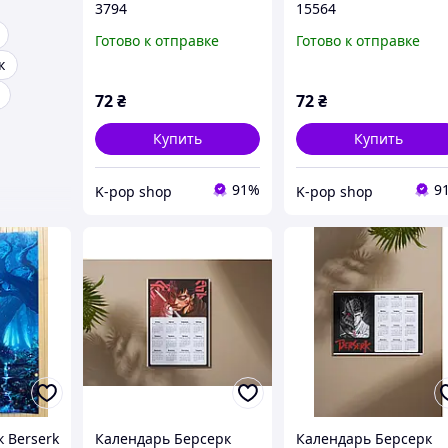
3794
15564
Готово к отправке
Готово к отправке
к
72
₴
72
₴
Купить
Купить
91%
9
K-pop shop
K-pop shop
 Berserk
Календарь Берсерк
Календарь Берсерк