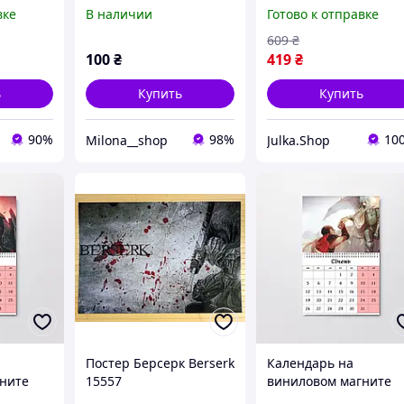
k А6
популярного аниме
вке
В наличии
Готово к отправке
Берсерк. Комплект дл
рисования 40х50 см
609
₴
100
₴
419
₴
ь
Купить
Купить
90%
98%
10
Milona__shop
Julka.Shop
Постер Берсерк Berserk
Календарь на
ните
15557
виниловом магните
k А6
Берсерк Berserk А6