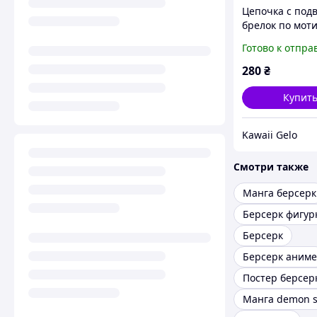
Цепочка с подв
брелок по мот
аниме Берсерк 
Готово к отпра
280
₴
Купит
Kawaii Gelo
Смотри также
Манга берсерк
Берсерк фигур
Берсерк
Берсерк аниме
Постер берсер
Манга demon s