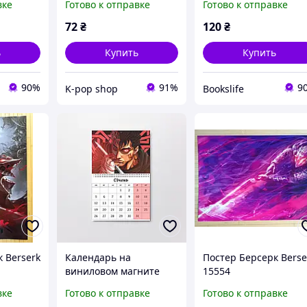
вке
Готово к отправке
Готово к отправке
(26792)
72
₴
120
₴
ь
Купить
Купить
90%
91%
9
K-pop shop
Bookslife
 Berserk
Календарь на
Постер Берсерк Berse
виниловом магните
15554
Берсерк Berserk А4
вке
Готово к отправке
Готово к отправке
(26790)