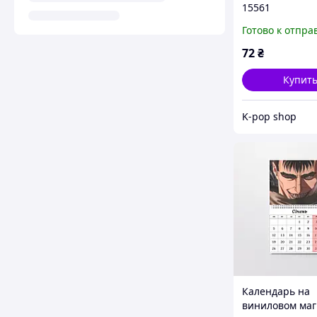
15561
Готово к отпра
72
₴
Купит
K-pop shop
Календарь на
виниловом маг