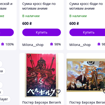
еской и
Сумка кросс-боди по
Сумка кросс-боди по
ивам
мотивам аниме
мотивам аниме
Berserk.
Берсерк
Берсерк
вке
В наличии
В наличии
600
₴
600
₴
ь
Купить
Купить
100%
98%
9
Milona__shop
Milona__shop
ка
к
layer
Постер Берсерк Berserk
Постер Берсерк Berse