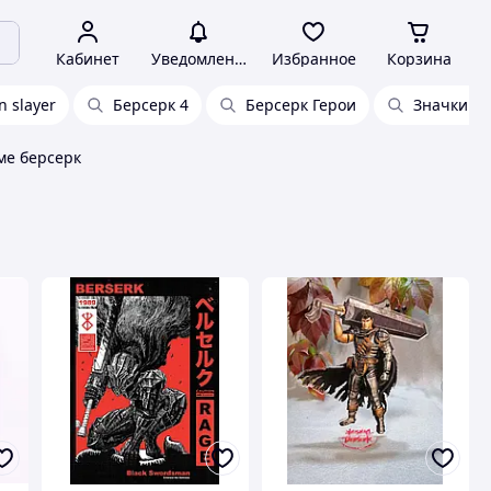
Кабинет
Уведомления
Избранное
Корзина
 slayer
Берсерк 4
Берсерк Герои
Значки бе
ме берсерк