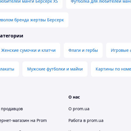
любителей манги Берсерк XS
Футболка для любителей ман
мволом бренда жертвы Берсерк
категории
Женские сумочки и клатчи
Флаги и гербы
Игровые 
плакаты
Мужские футболки и майки
Картины по ном
О нас
 продавцов
О prom.ua
ернет-магазин
на Prom
Работа в prom.ua