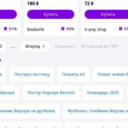
180
₴
72
₴
ь
Купить
Купить
91%
90%
9
Bookslife
K-pop shop
3
...
Вперед
Показано 1 - 29 товаров из 100+
е
к
Постеры на стену
Плакаты А3
Плакат аниме 
берсерк
Постер Берсерк Berserk
Календарь 2025
аниме Берсерк на футболке
Футболка с Клеймом Жертвы 