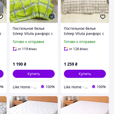
Постельное белье
Постельное белье
с
Isleep Viluta ранфорс с
Isleep Viluta ранфорс с
ке
простынью на резинке
простынью на резинке
Готово к отправке
Готово к отправке
о
(160*200) - 19021
(160*200) - 24296
двуспальное
двуспальное
119
126
от
₴
/мес
от
₴
/мес
1 190
₴
1 259
₴
Купить
Купить
0%
100%
100%
Like Home - домашний уют для всей семьи. Будьте как дома 🤗
Like Home - домашний уют для всей семьи. Будьте как дома 🤗