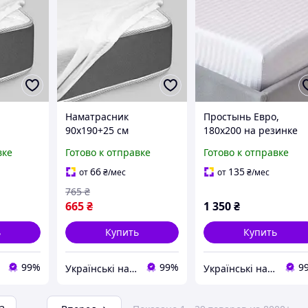
Наматрасник
Простынь Евро,
90х190+25 см
180х200 на резинке
й,водон
непромокаемый,
сатин страйп
вке
Готово к отправке
Готово к отправке
водонепроницаемая
тыня на
махровая простыня на
66
135
от
₴
/мес
от
₴
/мес
Аква-
резинке, борт Аква-
765
₴
ый чехол
стоп | защитный чехол
665
₴
1 350
₴
ь
Купить
Купить
99%
99%
9
Українські наматрацники
Українські наматрацники