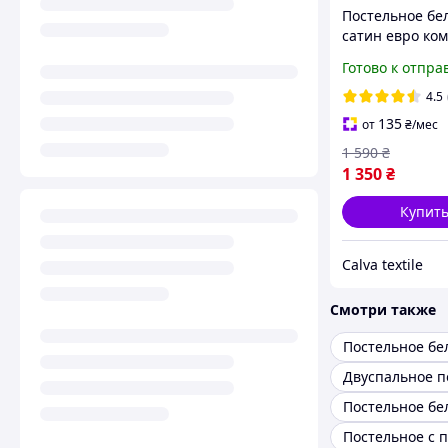
Постельное бе
сатин евро ко
200х230 посте
Готово к отпра
страйп сатин 
на резинке на
4.5
50х70 пудра
135
от
₴
/мес
1 590
₴
1 350
₴
Купит
Calva textile
Смотри также