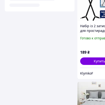
Набір із 2 зати
для простирад
еластична гум
Готово к отпра
фіксатор прост
Фіксатор
наматрацника 
189
₴
чорний
Купит
KlymkoF