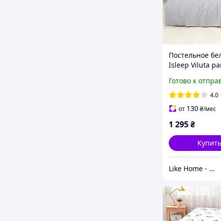
Постельное бе
Isleep Viluta р
простынью на 
Готово к отпра
(160*200) - 242
4.0
130
от
₴
/мес
1 295
₴
Купит
Like Home - домашний уют для всей семьи. Будьте как дома 🤗