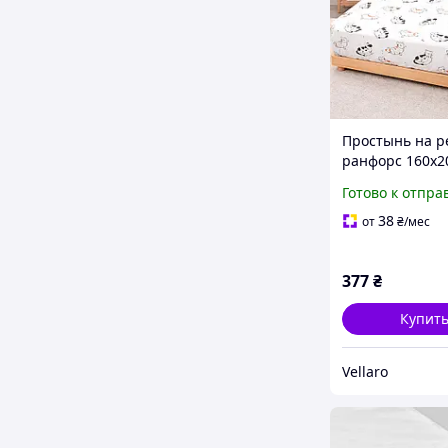
Простынь на р
ранфорс 160х2
Веселые котик
Готово к отпра
You
38
от
₴
/мес
377
₴
Купит
Vellaro