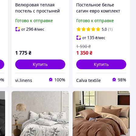
Велюровая теплая
Постельное белье
постель с простыней
сатин евро комплект
на резинке Шарпей
200 х 230 постель
Готово к отправке
Готово к отправке
евро размер
страйп сатин простынь
на резинке наволочки
296
от
₴
/мес
5.0
(1)
50х70 Серый
135
от
₴
/мес
1 590
₴
1 775
₴
1 350
₴
Купить
Купить
0%
100%
98%
vi.linens
Calva textile