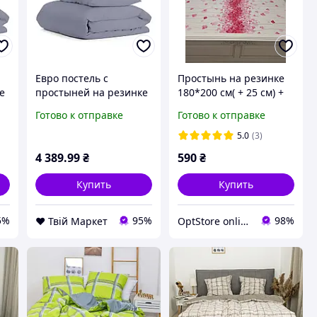
Евро постель с
Простынь на резинке
е
простыней на резинке
180*200 см( + 25 см) +
STORMY CS9 COSAS
наволочки 50*70 ( 2
Готово к отправке
Готово к отправке
стальной 200х220 см
шт)
5.0
(3)
4 389
.99
₴
590
₴
Купить
Купить
5%
95%
98%
❤️ Твій Маркет
OptStore online