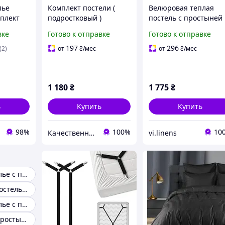
лье
Комплект постели (
Велюровая теплая
мплект
подростковый )
постель с простыней
ль
односпальный
на резинке Шарпей
вке
Готово к отправке
Готово к отправке
простынь
ранфорс коттон
евро размер
волочки
полуторный с
197
296
(2)
от
₴
/мес
от
₴
/мес
простыней на резинке
90*200 машинки
1 180
₴
1 775
₴
ь
Купить
Купить
98%
100%
10
Качественная постель
vi.linens
Постельное белье с простыней на резинке
Двуспальное постельное белье с простынью на резинке
Постельное белье с простыней на резинке 140х200
Постельное с простынью на резинке