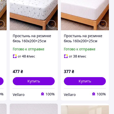
і
Простынь на резинке
Простынь на резинке
бязь 160х200+25см
бязь 160х200+25см
Нежность Love You
Полоска Белая Love You
Готово к отправке
Готово к отправке
48
38
от
₴
/мес
от
₴
/мес
477
₴
377
₴
Купить
Купить
0%
100%
100%
Vellaro
Vellaro