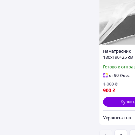
Наматрасник
180х190+25 см
непромокаемы
Готово к отпра
епроницаемая
махровая прос
90
от
₴
/мес
резинке, борт 
1 000
₴
стоп | защитн
900
₴
Купит
Українські наматрацники