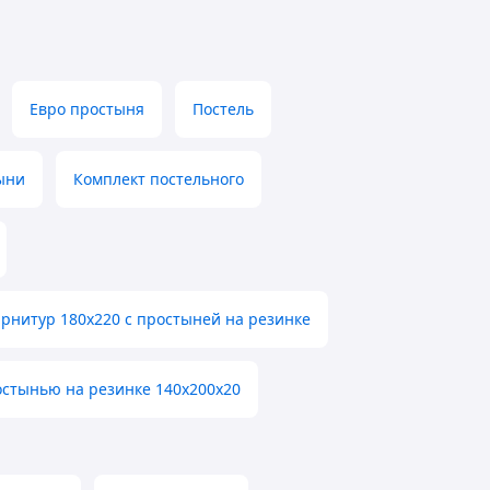
Евро простыня
Постель
ыни
Комплект постельного
рнитур 180х220 с простыней на резинке
остынью на резинке 140х200х20