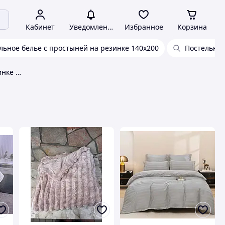
Кабинет
Уведомления
Избранное
Корзина
льное белье с простыней на резинке 140х200
Постельное
Постель с простыней на резинке GEMSTONES