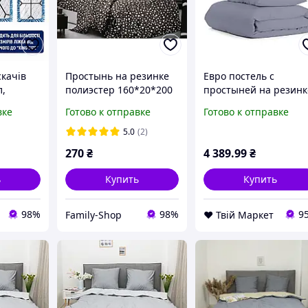
скачів
Простынь на резинке
Евро постель с
л,
полиэстер 160*20*200
простыней на резинк
ка
"Звездочки на сером"
STORMY CS8 COSAS
вке
Готово к отправке
Готово к отправке
ирадла,
Стальной 200х220 см
D7-2026
5.0
(2)
2 шт
270
₴
4 389
.99
₴
ь
Купить
Купить
98%
98%
9
Family-Shop
❤️ Твій Маркет