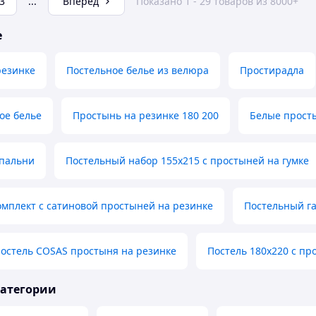
3
...
Вперед
Показано 1 - 29 товаров из 8000+
е
резинке
Постельное белье из велюра
Простирадла
ое белье
Простынь на резинке 180 200
Белые прост
спальни
Постельный набор 155х215 с простыней на гумке
мплект с сатиновой простыней на резинке
Постельный га
остель COSAS простыня на резинке
Постель 180х220 с пр
категории