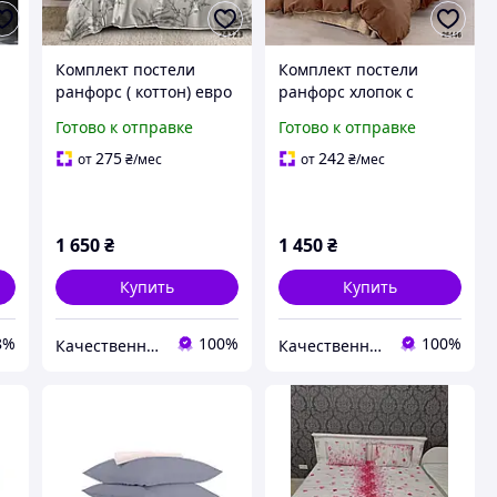
Комплект постели
Комплект постели
ранфорс ( коттон) евро
ранфорс хлопок с
с простыней на
простыней на резинке
Готово к отправке
Готово к отправке
резинке 180*200см
26446 шоколад - беж
євро з простинню на
275
242
от
₴
/мес
от
₴
/мес
н
резинке 180*200
ц
1 650
₴
1 450
₴
Купить
Купить
8%
100%
100%
Качественная постель
Качественная постель