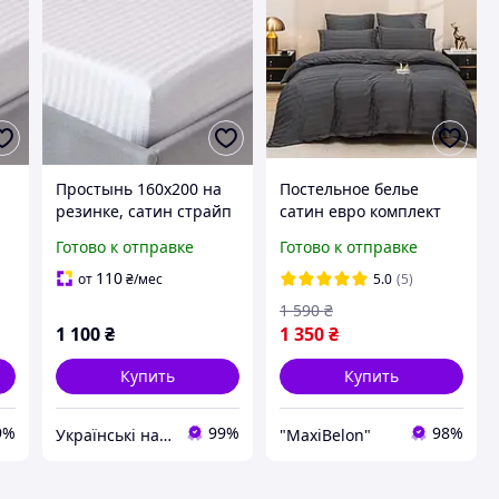
Простынь 160х200 на
Постельное белье
резинке, сатин страйп
сатин евро комплект
200 х 230 постель
Готово к отправке
Готово к отправке
страйп сатин простынь
на резинке наволочки
110
от
₴
/мес
5.0
(5)
50х70 Графит
1 590
₴
1 100
₴
1 350
₴
Купить
Купить
9%
99%
98%
Українські наматрацники
"MaxiBelon"