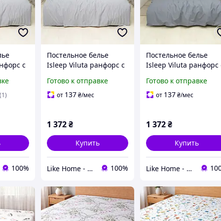
лье
Постельное белье
Постельное белье
анфорс с
Isleep Viluta ранфорс с
Isleep Viluta ранфорс 
резинке
простынью на резинке
простынью на резин
вке
Готово к отправке
Готово к отправке
79 евро
(180*200) - 24279 евро
(180*200) - 24335 евр
137
137
(1)
от
₴
/мес
от
₴
/мес
1 372
₴
1 372
₴
ь
Купить
Купить
100%
100%
10
Like Home - домашний уют для всей семьи. Будьте как дома 🤗
Like Home - домашний уют для всей семьи. Будьте как дома 🤗