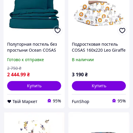
Полуторная постель без
Подростковая постель
простыни Ocean COSAS
COSAS 160х220 Leo Giraffe
изумрудный 160х220 см
легкая глажка
Готово к отправке
В наличии
D7-2026
87A62C00E5
2 750
₴
2 444
.99
₴
3 190
₴
Купить
Купить
95%
95%
❤️ Твій Маркет
FunShop