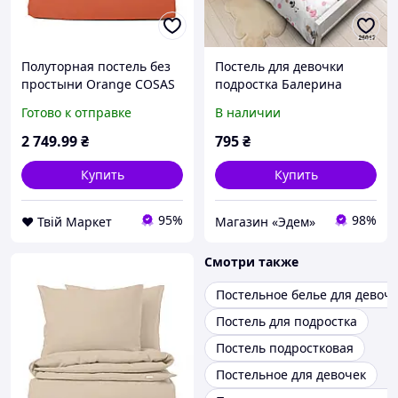
Полуторная постель без
Постель для девочки
простыни Orange COSAS
подростка Балерина
оранжевый 160х220 см
26017, Полуторный,
Готово к отправке
В наличии
D7-2026
143х210, 150х214, 50x70-
1шт
2 749
.99
₴
795
₴
Купить
Купить
95%
98%
❤️ Твій Маркет
Магазин «Эдем»
Смотри также
Постельное белье для девоч
Постель для подростка
Постель подростковая
Постельное для девочек