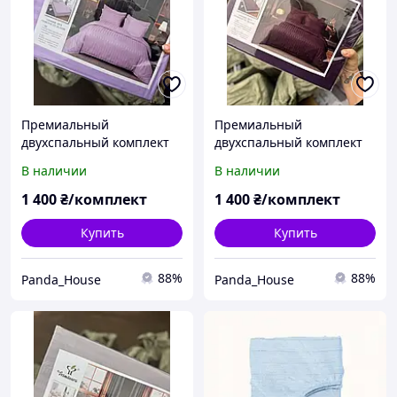
Премиальный
Премиальный
двухспальный комплект
двухспальный комплект
постели страйп сатин
постели страйп сатин
В наличии
В наличии
180х220 Primawara с
180х220 Primawara с
простыней на резинке
простыней на резинке
1 400
₴/комплект
1 400
₴/комплект
для матраса
для матраса
160*200+20см с нежным
160*200+20см для
Купить
Купить
88%
88%
Panda_House
Panda_House