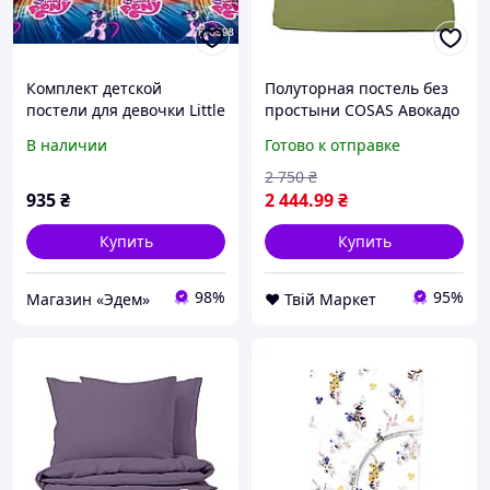
Комплект детской
Полуторная постель без
постели для девочки Little
простыни COSAS Авокадо
Pony, Полуторный,
160х220 см D7-2026
В наличии
Готово к отправке
150х215, 150х220, 50x70-
1шт
2 750
₴
935
₴
2 444
.99
₴
Купить
Купить
98%
95%
Магазин «Эдем»
❤️ Твій Маркет