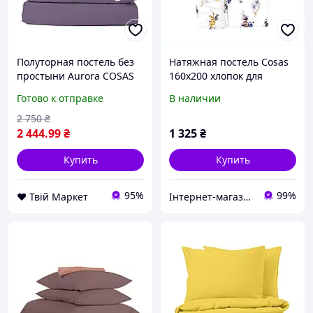
Полуторная постель без
Натяжная постель Cosas
простыни Aurora COSAS
160х200 хлопок для
Лаванда 160х220 см D7-
чувствительной кожи,
Готово к отправке
В наличии
2026
87C62T45H2
2 750
₴
2 444
.99
₴
1 325
₴
Купить
Купить
95%
99%
❤️ Твій Маркет
Інтернет-магазин SaleX