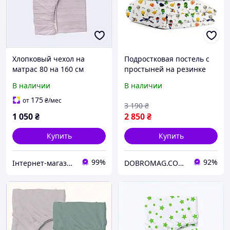
Хлопковый чехол на
Подростковая постель с
матрас 80 на 160 см
простыней на резинке
бежевый 8567C4K67
Minecraft CS4 COSAS
В наличии
В наличии
Зеленый 160х220 см
175
от
₴
/мес
3 190
₴
1 050
₴
2 850
₴
Купить
Купить
99%
92%
Інтернет-магазин SaleX
DOBROMAG.COM.UA - ДОБРОМАГ