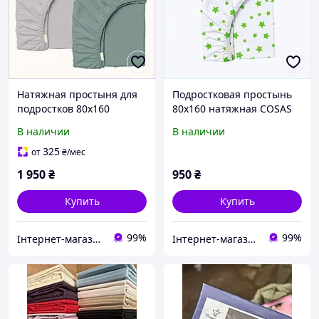
Натяжная простыня для
Подростковая простынь
подростков 80х160
80х160 натяжная COSAS
комплект 2 шт Косас,
Green Stars, 8K5A66554
В наличии
В наличии
8558E5C68B
325
от
₴
/мес
1 950
₴
950
₴
Купить
Купить
99%
99%
Інтернет-магазин SaleX
Інтернет-магазин SaleX