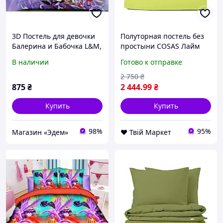
3D Постель для девочки
Полуторная постель без
Балерина и Бабочка L&M,
простыни COSAS Лайм
Полуторный, 150х200,
160х220 см D7-2026
В наличии
Готово к отправке
160х210, 50х70-2 шт
2 750
₴
875
₴
2 444
.99
₴
Купить
Купить
98%
95%
Магазин «Эдем»
❤️ Твій Маркет