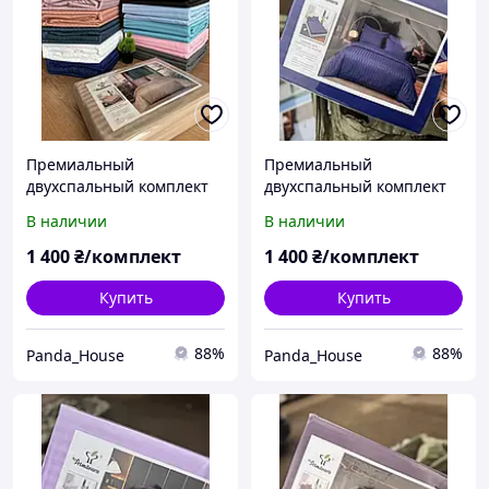
Премиальный
Премиальный
двухспальный комплект
двухспальный комплект
постели страйп сатин
постели страйп сатин
В наличии
В наличии
180х220 Primawara с
180х220 Primawara с
простыней на резинке
простыней на резинке
1 400
₴/комплект
1 400
₴/комплект
для матраса
для матраса
160*200+20см для дома
160*200+20см с
Купить
Купить
88%
88%
Panda_House
Panda_House