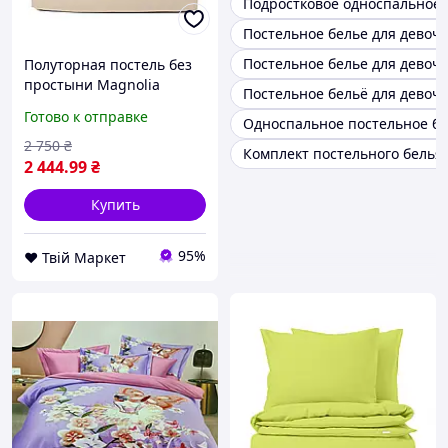
Подростковое односпальное 
Постельное белье для девоч
Постельное белье для девоче
Полуторная постель без
простыни Magnolia
Постельное бельё для девоче
COSAS Магнолия 160х220
Готово к отправке
Односпальное постельное бе
см D7-2026
2 750
₴
Комплект постельного белья 
2 444
.99
₴
Купить
95%
❤️ Твій Маркет