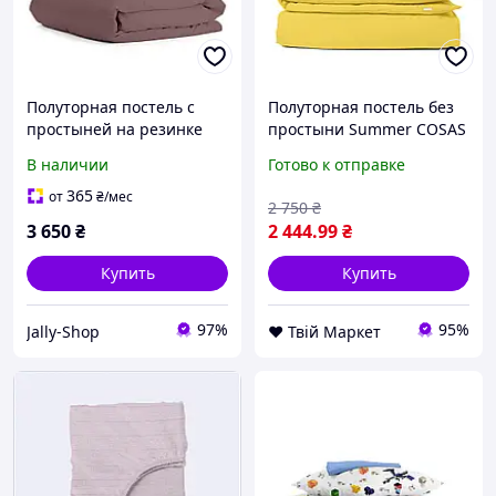
Полуторная постель с
Полуторная постель без
простыней на резинке
простыни Summer COSAS
Mousse CS1 COSAS
желтый 160х220 см D7-
В наличии
Готово к отправке
Шоколад 160х220 см
2026
365
от
₴
/мес
2 750
₴
3 650
₴
2 444
.99
₴
Купить
Купить
97%
95%
Jally-Shop
❤️ Твій Маркет