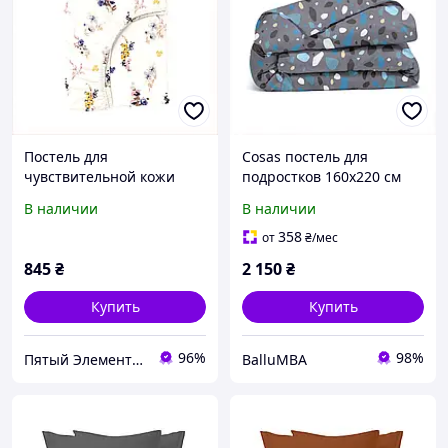
Постель для
Cosas постель для
чувствительной кожи
подростков 160х220 см
80х160 см Косас в
пододеяльник
В наличии
В наличии
коробке, 8K7X624T48
8M558E93A2
358
от
₴
/мес
845
₴
2 150
₴
Купить
Купить
96%
98%
Пятый Элемент - всё, что вам нужно
BalluMBA