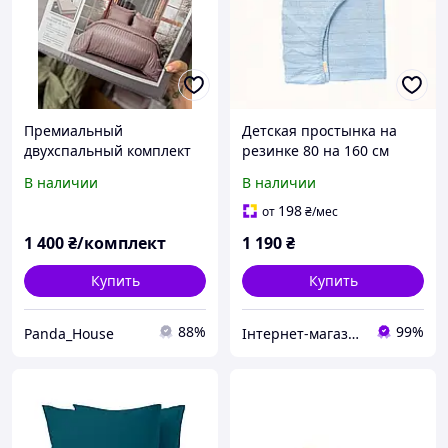
Премиальный
Детская простынка на
двухспальный комплект
резинке 80 на 160 см
постели страйп сатин
небесно-голубая,
В наличии
В наличии
180х220 Primawara с
8E567476C
простыней на резинке
198
от
₴
/мес
для матраса
1 400
₴/комплект
1 190
₴
160*200+20см в
Купить
Купить
88%
99%
Panda_House
Інтернет-магазин SaleX