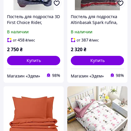
Постель для подростка 3D
Постель для подростка
First Choice Rider,
Altinbasak Spark rufina,
Полуторный, 160х220,
Полуторный, 160х220,
В наличии
В наличии
180х240, 50x70-1шт и
180х240, 50x70-1шт
70х70-1шт
458
387
от
₴
/мес
от
₴
/мес
2 750
₴
2 320
₴
Купить
Купить
98%
98%
Магазин «Эдем»
Магазин «Эдем»