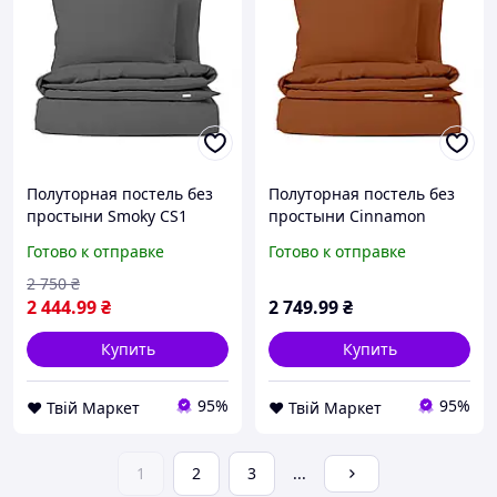
Полуторная постель без
Полуторная постель без
простыни Smoky CS1
простыни Сinnamon
COSAS Антрацит 160х220
COSAS Кориця 160х220 см
Готово к отправке
Готово к отправке
см D7-2026
D7-2026
2 750
₴
2 444
.99
₴
2 749
.99
₴
Купить
Купить
95%
95%
❤️ Твій Маркет
❤️ Твій Маркет
1
2
3
...