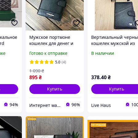
кальное
Мужское портмоне
Вертикальный черн
rd
кошелек для денег и
кошелек мужской из
пюр и
документов прав
эко-кожи 13.5×9.5см,
вке
Готово к отправке
В наличии
ля денег
паспорта из кожи Kochi
мужское портмоне дл
вертикальный черный
денег и документов
5.0
(4)
кожаный
1 090
₴
895
₴
378
.40
₴
ь
Купить
Купить
94%
96%
10
Интернет магазин сумок и аксессуаров BarBags
Live Haus