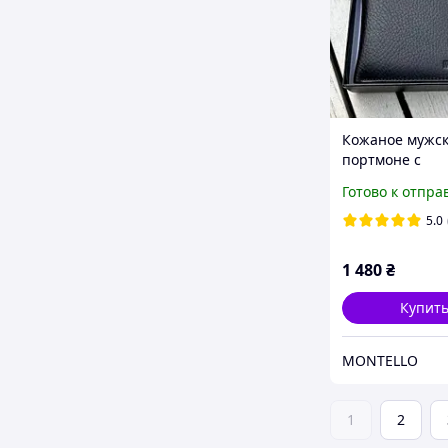
Кожаное мужс
портмоне с
отделениями д
Готово к отпра
документов, ч
5.0
1 480
₴
Купит
MONTELLO
1
2