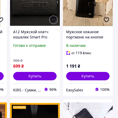
ый
A12 Мужской клатч
Мужское кожаное
кошелек Smart Pro
портмоне на кнопке
Baellery черный для
черное из натуральной
Готово к отправке
В наличии
я
документов и денег
кожи для документов и
стильный портмоне из
карт кошелек для денег
119
от
₴
/мес
искусст MAX14
900
₴
699
₴
1 191
₴
Купить
Купить
0%
96%
100%
KIRS - Сумки, рюкзаки, портфели, клатчи, наручные часы оптом и в розницу
EasySales