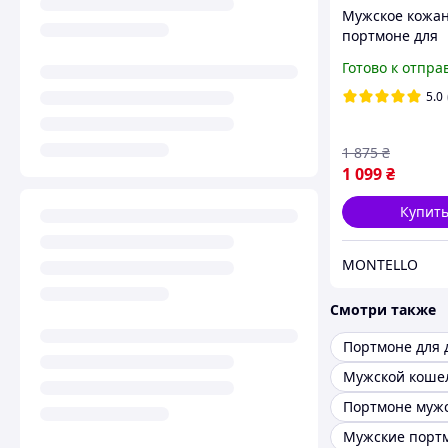
Мужское кожа
портмоне для
документов и д
Готово к отпра
вертикальное,
5.0
1 875
₴
1 099
₴
Купит
MONTELLO
Смотри также