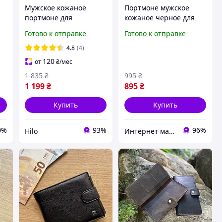
Мужское кожаное
Портмоне мужское
портмоне для
кожаное черное для
документов и денег
денег и документов,
Готово к отправке
Готово к отправке
е
Giorgio Armani
кошелек мужской
вертикальный кошелек
натуральная кожа,
4.8
(4)
тройного складывания
бумажник dr.Bond
120
от
₴
/мес
на кнопке
1 835
₴
995
₴
1 199
₴
895
₴
Купить
Купить
0%
93%
96%
Hilo
Интернет магазин сумок и аксессуаров BarBags