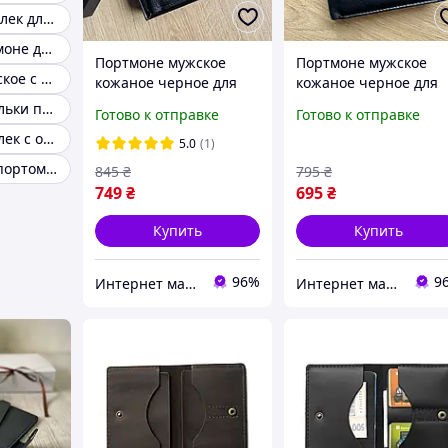
Кожаный кошелек для документов
Мужской портмоне для документов
Портмоне мужское
Портмоне мужское
Портмоне мужское с отделением под паспорт
кожаное черное для
кожаное черное для
денег и документов,
денег и документов,
Мужские кошельки под права паспорт
Готово к отправке
Готово к отправке
кошелек мужской
кошелек мужской
Мужской кошелек с отделением для документов
натуральная кожа,
натуральная кожа,
5.0
(1)
бумажник HARRISON
бумажник dr.Bond
Кошелек с паспортом для мужчины
845
₴
795
₴
749
₴
695
₴
Купить
Купить
96%
9
Интернет магазин сумок и аксессуаров BarBags
Интернет магазин сумок и аксессуаров BarBags