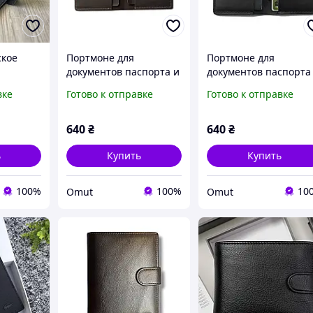
ское
Портмоне для
Портмоне для
документов паспорта и
документов паспорта
енег
денег натуральная
денег натуральная
вке
Готово к отправке
Готово к отправке
ерное
кожа мужское Сlark
кожа мужское Сlark
ы «LONG
Brown Портмоне
Black Портмоне
мужское коричневое
мужское черное
640
₴
640
₴
ь
Купить
Купить
100%
100%
10
Omut
Omut