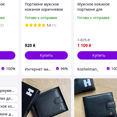
ное
Портмоне мужское
Мужское кожаное
кожаное коричневое
портмоне для
енег,
для денег и
документов и денег,
вке
Готово к отправке
Готово к отправке
 черное
документов, кошелек
вертикальное, черно
мужской натуральная
(1)
5.0
(1)
кожа, бумажник
TAILIAN
1 875
₴
920
₴
1 109
₴
ь
Купить
Купить
100%
96%
10
Интернет магазин сумок и аксессуаров BarBags
Koshelman_
Портмоне для документов
Мужской кошелек для документов
Портмоне мужское кожаное для документов и денег
Мужские портмоне для автодокументов