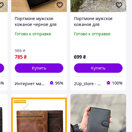
Портмоне мужское
Портмоне мужское
кожаное черное для
кожаное для
денег и документов,
документов и денег
Готово к отправке
Готово к отправке
кошелек мужской
коричневое/черное
натуральная кожа,
ручной работы Long
бумажник Harrison
Squeeze Coin
985
₴
785
₴
699
₴
Купить
Купить
6%
96%
100%
Интернет магазин сумок и аксессуаров BarBags
2Up_store - Только выгодные покупки!