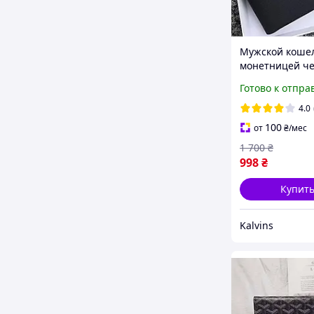
Мужской кошел
монетницей ч
Lacoste брендо
Готово к отпра
портмоне для
документов и д
4.0
Лакосте на по
100
от
₴
/мес
1 700
₴
998
₴
Купит
Kalvins