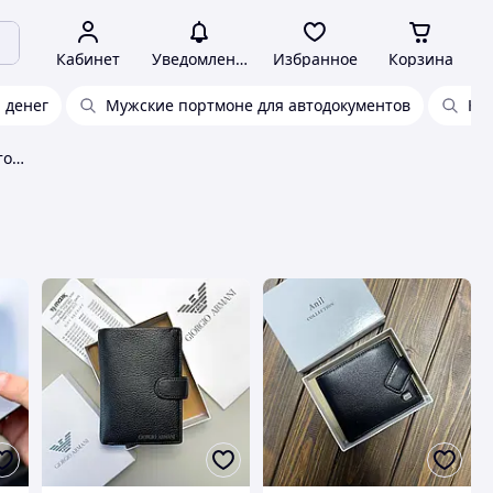
Кабинет
Уведомления
Избранное
Корзина
 денег
Мужские портмоне для автодокументов
Ко
Портмоне мужское для документов и денег