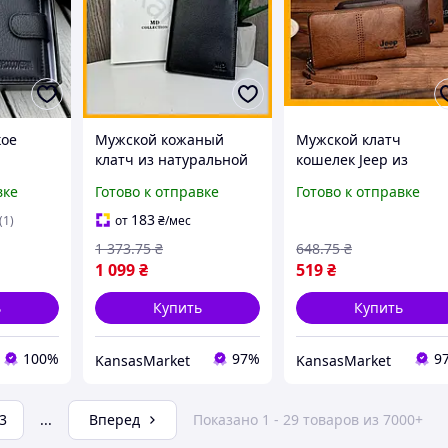
кое
Мужской кожаный
Мужской клатч
клатч из натуральной
кошелек Jeep из
ля
кожи черный
экокожи черный
вке
Готово к отправке
Готово к отправке
ерное
портмоне для
портмоне для
документов и денег
документов и денег
183
(1)
от
₴
/мес
кошелек для мужчин
барсетка на молнии
1 373
.75
₴
648
.75
₴
1 099
₴
519
₴
ь
Купить
Купить
100%
97%
9
KansasMarket
KansasMarket
3
...
Вперед
Показано 1 - 29 товаров из 7000+