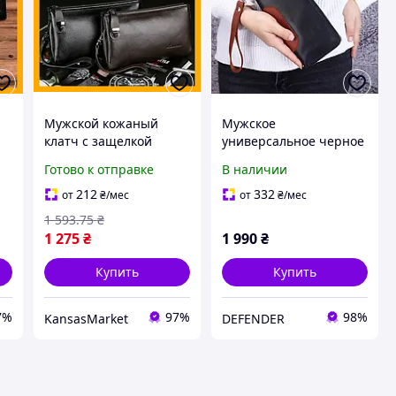
Мужской кожаный
Мужское
клатч с защелкой
универсальное черное
натуральная кожа
портмоне на молнии /
Готово к отправке
В наличии
черный портмоне для
Вместительный
документов и денег
кожаный кошелек для
212
332
от
₴
/мес
от
₴
/мес
барсетка
документов и денег/
1 593
.75
₴
Клатч
1 275
₴
1 990
₴
Купить
Купить
7%
97%
98%
KansasMarket
DEFENDER