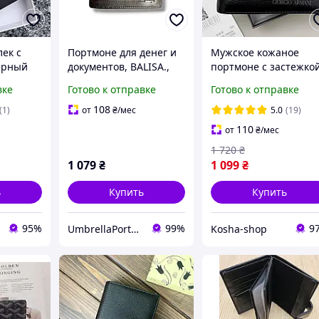
ек с
Портмоне для денег и
Мужское кожаное
ерный
документов, BALISA.,
портмоне с застежко
вое
мягкая, гладкая,
на кнопку Giorgio
вке
Готово к отправке
Готово к отправке
приятная кожа,
Armani черный
енег
чёрного цвета
брендовый кошелек
108
(1)
от
₴
/мес
5.0
(19)
дарок
Армани для
110
от
₴
/мес
документов и денег
1 720
₴
1 079
₴
1 099
₴
ь
Купить
Купить
95%
99%
9
UmbrellaPortmone
Kosha-shop