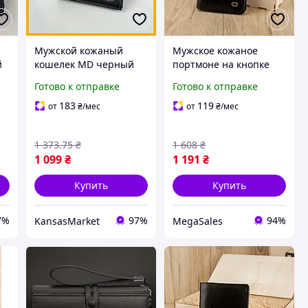
Мужской кожаный
Мужское кожаное
й
кошелек MD черный
портмоне на кнопке
портмоне из
черное из натуральной
Готово к отправке
Готово к отправке
натуральной кожи для
кожи для документов и
документов и денег
карт кошелек для денег
183
119
от
₴
/мес
от
₴
/мес
стильный кошелек
1 373
.75
₴
1 608
₴
1 099
₴
1 191
₴
Купить
Купить
7%
97%
94%
KansasMarket
MegaSales