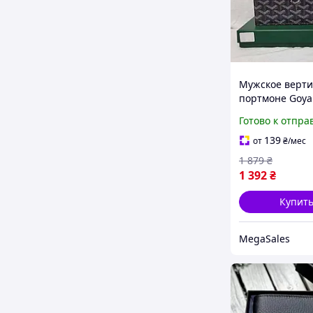
Мужское верти
портмоне Goya
черное для ку
Готово к отпра
карт кошелек д
и документов
139
от
₴
/мес
1 879
₴
1 392
₴
Купит
MegaSales