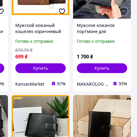
Мужской кожаный
Мужское кожаное
 и
кошелек коричневый
портмоне для
натуральная кожа
документов и денег,
Готово к отправке
Готово к отправке
портмоне для
вертикальное, черное
документов и денег
873
.75
₴
бумажник
699
₴
1 700
₴
Купить
Купить
0%
97%
95%
KansasMarket
MAKAROLOG STORE