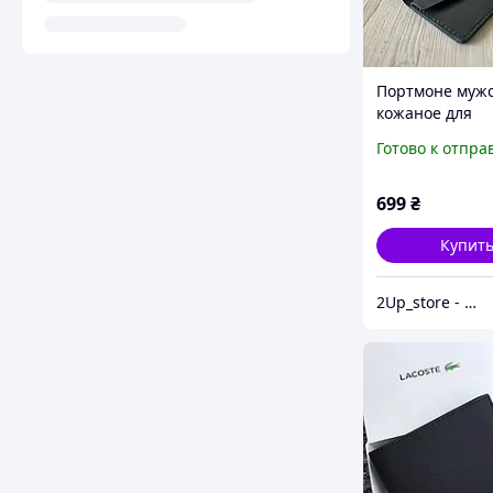
Портмоне муж
кожаное для
документов и д
Готово к отпра
коричневое/ч
ручной работ
SQUEEZE coin»
699
₴
Купит
2Up_store - Только выгодные покупки!