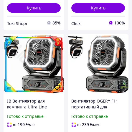
Купить
Купить
85%
100%
Tokі Shopі
Click
ІВ Вентилятор для
Вентилятор OGERY F11
кемпинга Ultra Line
портативный для
OGERY портативный
кемпинга с
Готово к отправке
Готово к отправке
аккумуляторный 20000
аккумулятором 20000 мАч
мАч с пультом и LED
пульт дистанционного
199
239
от
₴
/мес
от
₴
/мес
фонар ЕMN_PS
управления