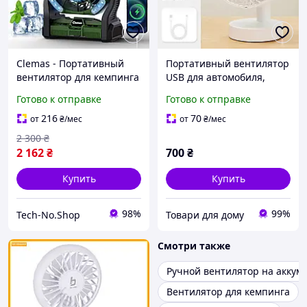
Clemas - Портативный
Портативный вентилятор
вентилятор для кемпинга
USB для автомобиля,
с распылителем,
кемпинга, офиса 4
Готово к отправке
Готово к отправке
аккумуляторный 14000
скорости
мАч, RGB-подсветка,
216
70
от
₴
/мес
от
₴
/мес
таймер
2 300
₴
2 162
₴
700
₴
Купить
Купить
98%
99%
Tech-No.Shop
Товари для дому
Смотри также
Ручной вентилятор на аккум
Вентилятор для кемпинга