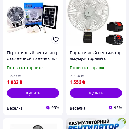
Портативный вентилятор
Портативный вентилятор
с солнечной панелью для
аккумуляторный с
кемпинга и дачи
функцией автовращения
Готово к отправке
Готово к отправке
многофункциональный с
для дачи кемпинга и
LED подсветкой FLAME
отдыха на природе FLAME
1 623
₴
2 334
₴
1 082
₴
1 556
₴
Купить
Купить
95%
95%
Веселка
Веселка