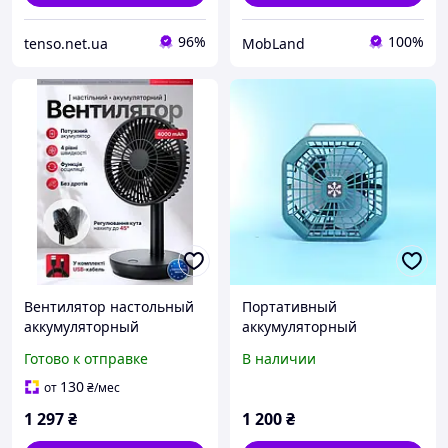
96%
100%
tenso.net.ua
MobLand
Вентилятор настольный
Портативный
аккумуляторный
аккумуляторный
беспроводной
вентилятор-фонарь для
Готово к отправке
В наличии
портативный 4 режима
кемпинга и работы
скорости для пк дома
130
от
₴
/мес
кемпингу черный
1 297
₴
1 200
₴
комплект + USB кабель