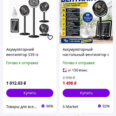
Акумуляторний
Аккумуляторный
вентилятор S39 із
настольный вентилятор с
сонячною панеллю та 5
солнечной панелью и
Готово к отправке
Готово к отправке
швидкостями
LED лампой на 5
Портативний вентилятор
скоростей портативный
150
от
₴
/мес
для дому, дачі, кемпінгу,
вентилятор для дома и
2 996
₴
риболовлі та
кемпинга
1 012
.03
₴
1 498
₴
Купить
Купить
96%
92%
Товары для всех в интернет-магазине «Avocado»
S-Market