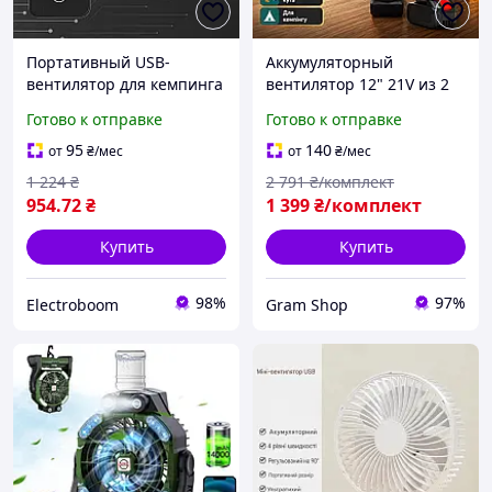
Портативный USB-
Аккумуляторный
вентилятор для кемпинга
вентилятор 12" 21V из 2
АКБ портативный
Готово к отправке
Готово к отправке
настольный вентилятор
для кемпинга, дачи,
95
140
от
₴
/мес
от
₴
/мес
палатки и блэкаута
1 224
₴
2 791
₴/комплект
954
.72
₴
1 399
₴/комплект
Купить
Купить
98%
97%
Electroboom
Gram Shop