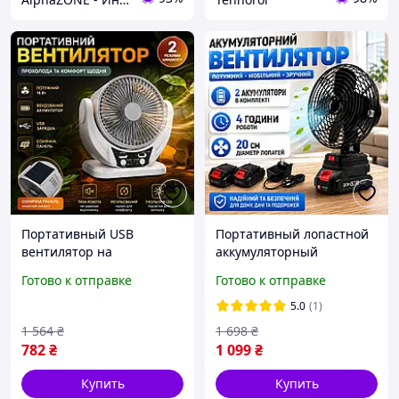
Портативный USB
Портативный лопастной
вентилятор на
аккумуляторный
аккумуляторе с
вентилятор для дома
Готово к отправке
Готово к отправке
солнечной панелью для
офиса дачи кемпинга
дома, офиса, кемпинга и
переносной 2
5.0
(1)
путешествий
аккумулятора
1 564
₴
1 698
₴
782
₴
1 099
₴
Купить
Купить