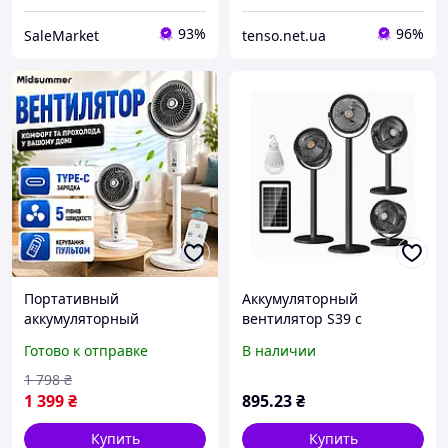
93%
96%
SaleMarket
tenso.net.ua
Портативный
Аккумуляторный
аккумуляторный
вентилятор S39 с
вентилятор 5 скоростей
солнечной панелью и 5
Готово к отправке
В наличии
USB Type-C для дома
скоростями Портативный
офиса дачи кемпинга
вентилятор для дома,
1 798
₴
переносной
дачи, кемпинга, рыбалки
1 399
₴
895
.23
₴
и
Купить
Купить