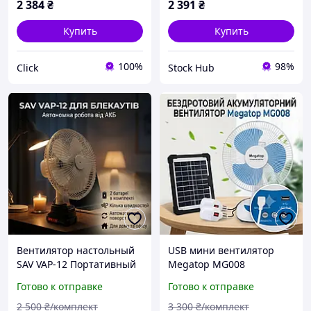
2 384
₴
2 391
₴
светодиодный фонарь
Купить
Купить
100%
98%
Click
Stock Hub
Вентилятор настольный
USB мини вентилятор
SAV VAP-12 Портативный
Megatop MG008
вентилятор 21V
Портативный мини
Готово к отправке
Готово к отправке
Аккумуляторный
вентилятор 6W
вентилятор 12" 2 АКБ
Вентилятор с подставкой
2 500
₴/комплект
3 300
₴/комплект