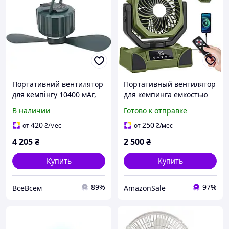
Портативний вентилятор
Портативный вентилятор
для кемпінгу 10400 мАг,
для кемпинга емкостью
вентилятори для
20000 мАч
В наличии
Готово к отправке
вуличних наметів із
дистанційним
420
250
от
₴
/мес
от
₴
/мес
керуванням зі
4 205
₴
2 500
₴
світлодіодним
Купить
Купить
89%
97%
ВсеВсем
AmazonSale