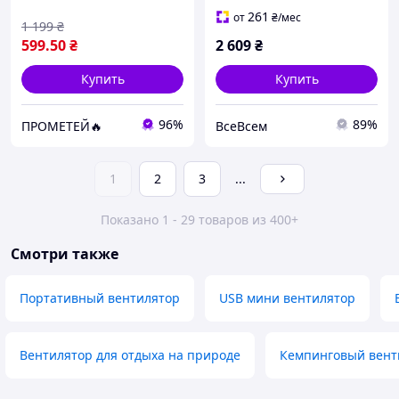
для коляски, автокресла,
акумулятора,
261
от
₴
/мес
1 199
₴
кемпинга, офиса.
акумуляторний
599
.50
₴
2 609
₴
вентилятор із
Купить
Купить
96%
89%
ПРОМЕТЕЙ🔥
ВсеВсем
1
2
3
...
Показано 1 - 29 товаров из 400+
Смотри также
Портативный вентилятор
USB мини вентилятор
Вентилятор для отдыха на природе
Кемпинговый вент