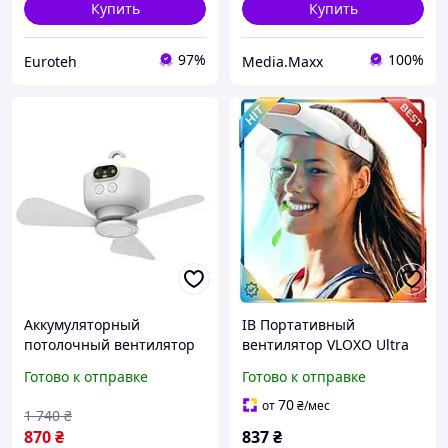
Купить
Купить
97%
100%
Euroteh
Media.Maxx
Аккумуляторный
ІВ Портативный
потолочный вентилятор
вентилятор VLOXO Ultra
2в1 с LED подсветкой и
Line безлопастной с
Готово к отправке
Готово к отправке
пультом 8000mAh USB,
козырьком для
Портативный вентилятор
путешествий и кемпинга
70
от
₴
/мес
1 740
₴
для дома, дачи, кемпинга
охлажда ЕMN_PS
870
₴
837
₴