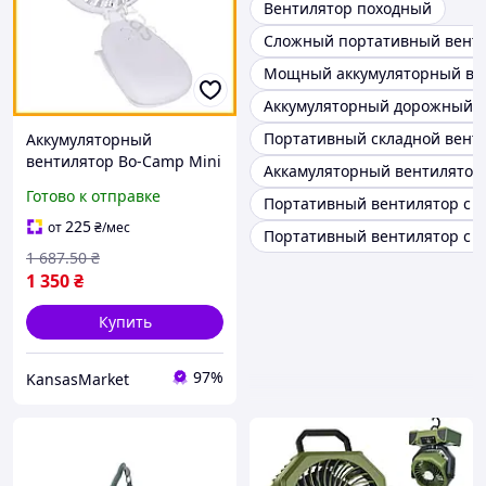
Вентилятор походный
Сложный портативный вент
Мощный аккумуляторный ве
Аккумуляторный дорожный в
Портативный складной венти
Аккумуляторный
вентилятор Bo-Camp Mini
Аккамуляторный вентилятор
Fan белый с клипсой
Готово к отправке
Портативный вентилятор с l
портативный вентилятор
для дома и кемпинга
225
от
₴
/мес
Портативный вентилятор с U
1 687
.50
₴
1 350
₴
Купить
97%
KansasMarket