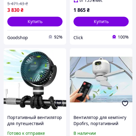
кемпинга,
кухни и кемпинг ЕMN_PS
155
от
₴
/мес
5 471
.43
₴
аккумуляторный,
3 830
₴
1 865
₴
беспроводной
Купить
Купить
92%
100%
Goodshop
Click
Портативный вентилятор
Вентилятор для кемпінгу
для путешествий
Dpofirs, портативний
Momcozy, 5200 мАч, 3
вентилятор для намету,
Готово к отправке
В наличии
скорости. Гибкий штатив
8000 MAh, працює від