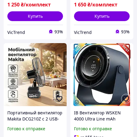
Вентилятор для кемпинга
настольный Вентилятор
1 250
₴/комплект
1 650
₴/комплект
для кемпинга
Купить
Купить
93%
93%
VicTrend
VicTrend
Портативный вентилятор
ІВ Вентилятор WSKEN
Makita DCG210Z с 2 USB-
4000 Ultra Line mAh
входами и временем
настольный портативный
Готово к отправке
Готово к отправке
работы 4 часа для
обдув для офиса спальни