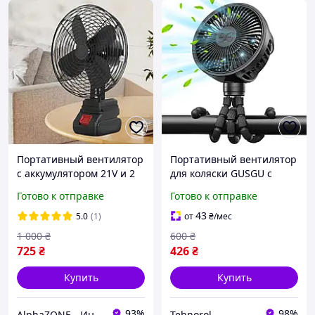
Портативный вентилятор
Портативный вентилятор
с аккумулятором 21V и 2
для коляски GUSGU с
скоростями настольный
прищепкой черный для
Готово к отправке
Готово к отправке
беспроводной для дома
спальни, автокресла,
кемпинга
путешествий, кемпинга
43
5.0
(1)
от
₴
/мес
1 000
₴
600
₴
725
₴
426
₴
Купить
Купить
93%
98%
AlphaZONE - Интернет гипермаркет
Tehnorol