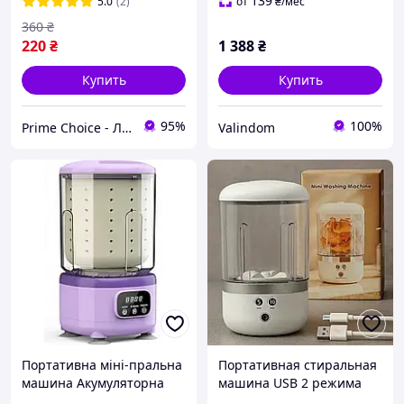
для стирки от USB
стиральная WP-16
139
5.0
(2)
от
₴
/мес
360
₴
220
₴
1 388
₴
Купить
Купить
95%
100%
Prime Choice - Лучший выбор
Valindom
Портативна міні-пральна
Портативная стиральная
машина Акумуляторна
машина USB 2 режима
міні-машина для прання
размер 21,5х13,5 см для