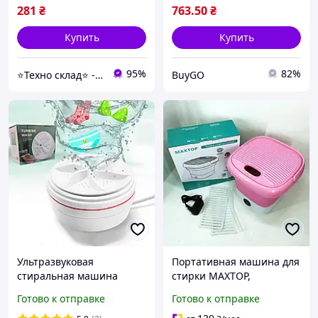
281
₴
763
.50
₴
Купить
Купить
95%
82%
⭐️Техно склад⭐️ - лідери продажів продукції, завдяки новим технологіям.
BuyGO
Ультразвуковая
Портативная машина для
стиральная машина
стирки MAXTOP,
портативная мини
Стиральная машина с
Готово к отправке
Готово к отправке
turbine wash устройство
баком для воды Складная