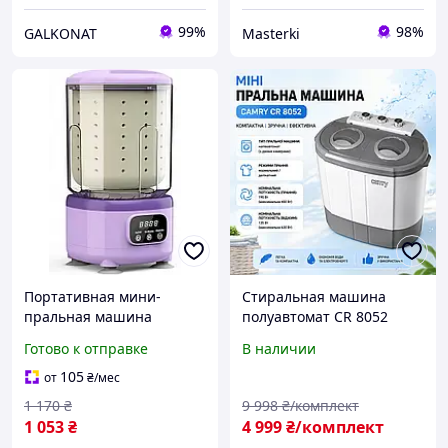
99%
98%
GALKONAT
Masterki
Портативная мини-
Стиральная машина
пральная машина
полуавтомат CR 8052
Аккумуляторная мини-
Компактная стиральная
Готово к отправке
В наличии
машина для стирки и
машина с центрифугой
отжима небольших
Стиральная машина для
105
от
₴
/мес
вещей
дома Мини стирка 540 х
1 170
₴
9 998
₴/комплект
570
1 053
₴
4 999
₴/комплект