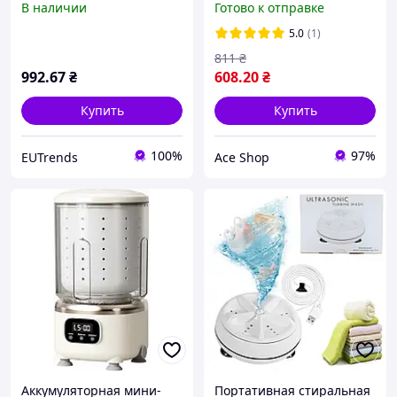
В наличии
Готово к отправке
та віджиму невеликих
компактной стирки
речей
вещей
5.0
(1)
811
₴
992
.67
₴
608
.20
₴
Купить
Купить
100%
97%
EUTrends
Ace Shop
Аккумуляторная мини-
Портативная стиральная