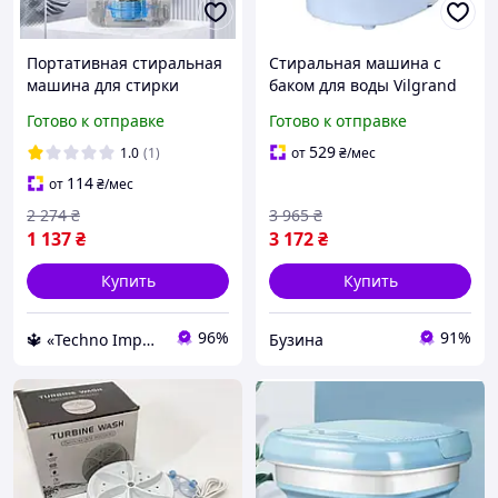
Портативная стиральная
Стиральная машина с
машина для стирки
баком для воды Vilgrand
одежды детей с отжимом
V135-2550, Стиральная
Готово к отправке
Готово к отправке
центрифугой для дачи
машинка автомат
без водопровода
портативная PN-66
529
1.0
(1)
от
₴
/мес
114
от
₴
/мес
2 274
₴
3 965
₴
1 137
₴
3 172
₴
Купить
Купить
96%
91%
🔱 «Techno Imperia» Компетентность! Качество товара! Быстрая отправка! ✅
Бузина