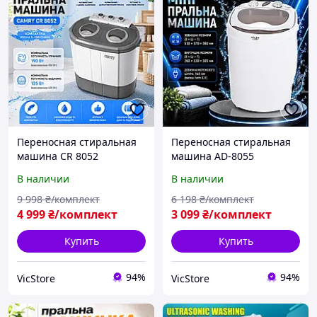
Переносная стиральная
Переносная стиральная
машина CR 8052
машина AD-8055
Портативная стиральная
Портативная стиральная
В наличии
В наличии
машина для дома Мини
машина для дома Мини
стирка Портативная
стирка Портативная
9 998
₴/комплект
6 198
₴/комплект
стилка 540 х 570 х 350 мм
стилка 53 х 37 х 36 см
4 999
₴/комплект
3 099
₴/комплект
Купить
Купить
94%
94%
VicStore
VicStore