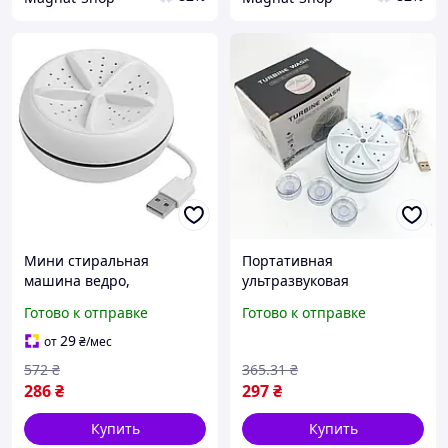
Мини стиральная
Портативная
машина ведро,
ультразвуковая
Портативная стиралка
стиральная машина
Готово к отправке
Готово к отправке
ведро, Стиральная
мини для стирки белья
машинка автомат
USB компактная
29
от
₴
/мес
портативная DC-10
малогабаритная
572
₴
365
.31
₴
286
₴
297
₴
Купить
Купить