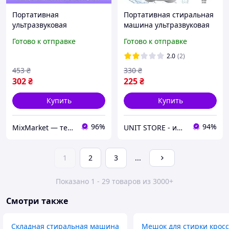
Портативная
Портативная стиральная
ультразвуковая
машина ультразвуковая
стиральная машина, для
мини turbine wash
Готово к отправке
Готово к отправке
быстрой стирки в любом
устройство для стирки от
месте
USB
2.0
(2)
453
₴
330
₴
302
₴
225
₴
Купить
Купить
96%
94%
MixMarket — территория низких цен!💝🎁
UNIT STORE - интернет-магазин для всей семьи
1
2
3
...
Показано 1 - 29 товаров из 3000+
Смотри также
Складная стиральная машина
Мешок для стирки кросс