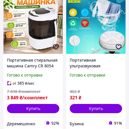
Портативная стиральная
Портативная
машина Camry CR 8054
ультразвуковая
Мини стирка с отжимом
стиральная машина
Готово к отправке
Готово к отправке
580 Вт Переносная стилка
мини машинка для
для вещей до 3кг
стирки белья usb,
385
от
₴
/мес
Малогабаритная машина
7 698
₴/комплект
402
₴
buzyna
3 849
₴/комплект
321
₴
Купить
Купить
92%
91%
Деремешенко
Бузина