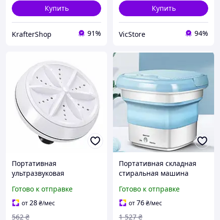
Купить
Купить
91%
94%
KrafterShop
VicStore
Портативная
Портативная складная
ультразвуковая
стиральная машина
стиральная машина
Maxtop для деликатной
Готово к отправке
Готово к отправке
мини машинка для
стирки с озоновой
стирки YB-881 белья usb
стерилизацией 200
28
76
от
₴
/мес
от
₴
/мес
оборотов 0.8 кг
562
₴
1 527
₴