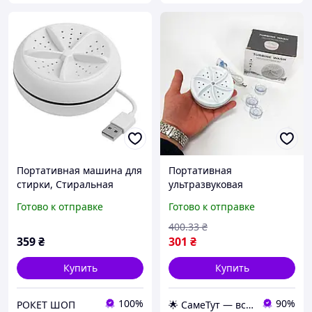
Портативная машина для
Портативная
стирки, Стиральная
ультразвуковая
машина с баком для воды
стиральная машина,
Готово к отправке
Готово к отправке
Мини стиральная
компактная для стирки
автомат DM-95
одежды в поездках
400
.33
₴
359
₴
301
₴
Купить
Купить
100%
90%
РОКЕТ ШОП
🌟 СамеТут — всё, что нужно, в одном месте 🌟