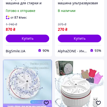
машина для стирки и
машина ультразвуковая
отжима небольших
mini turbine wash
Готово к отправке
В наличии
вещей Портативная
Ultrasonic устройство для
мини-стиральная
стирки от USB
87
от
₴
/мес
машина
1 740
₴
375
₴
870
₴
270
₴
Купить
Купить
90%
93%
BigSmile.UA
AlphaZONE - Интернет гипермаркет