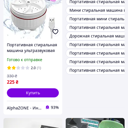
Портативная стиральная ма
Мини стиральная машина в
Портативная мини стиральн
Портативная стиральная ма
Дорожная стиральная маши
Портативная стиральная ма
Портативная стиральная
машина ультразвуковая
Портативная стиральная маш
мини turbine wash
Готово к отправке
Портативная стиральная маш
устройство для стирки от
USB
2.0
(1)
Портативная стиральная ма
330
₴
225
₴
Купить
93%
AlphaZONE - Интернет гипермаркет