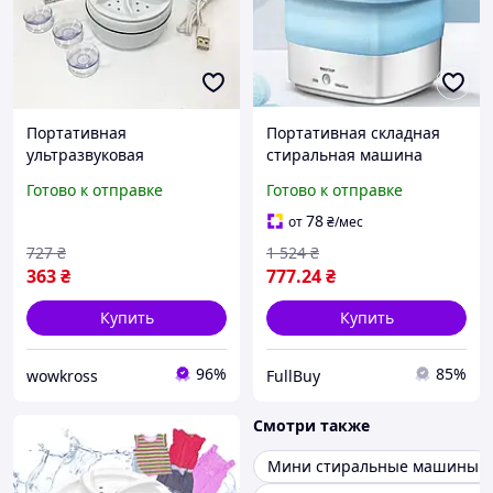
Портативная
Портативная складная
ультразвуковая
стиральная машина
стиральная машина,
Maxtop для стирки
Готово к отправке
Готово к отправке
Стиральная машина для
одежды с функцией
дачи, Портативная
озонирования 10 Вт 200
78
от
₴
/мес
стиралка ведро GT-25
оборотов в минуту
727
₴
1 524
₴
NEW
363
₴
777
.24
₴
Купить
Купить
96%
85%
wowkross
FullBuy
Смотри также
Мини стиральные машины