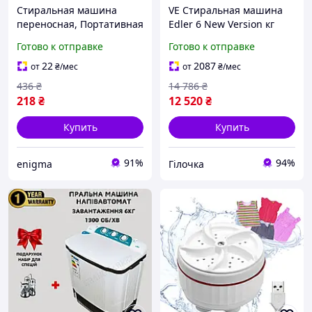
Стиральная машина
VE Стиральная машина
переносная, Портативная
Edler 6 New Version кг
машина для стирки
черная фронтальная 15
Готово к отправке
Готово к отправке
Стиральная для дачи EC-
программ быстрая стирка
47
отложенный с N6W_VER
22
2087
от
₴
/мес
от
₴
/мес
436
₴
14 786
₴
218
₴
12 520
₴
Купить
Купить
91%
94%
enigma
Гілочка