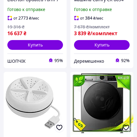
кг фронтальная
Компактная стирка с
Готово к отправке
Готово к отправке
инверторная с 12
отжимом и нагрузкой
программами для стирки
вещей до 3кг Мини
2773
384
от
₴
/мес
от
₴
/мес
и CH2_99K
стиральная машинка 400
19 316
₴
7 678
₴/комплект
Вт
16 637
₴
3 839
₴/комплект
Купить
Купить
95%
92%
ШОПЧІК
Деремешенко