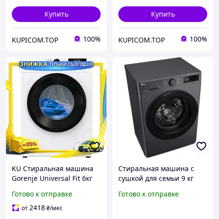
Купить
Купить
100%
100%
KUPICOM.TOP
KUPICOM.TOP
KU Стиральная машина
Стиральная машина с
Gorenje Universal Fit 6кг
сушкой для семьи 9 кг
фронтальная 1200 об/мин
стирка 5 кг сушка
Готово к отправке
Готово к отправке
с парой 15 программ для
инверторный двигатель
стирки Uni2L_K
экономичная FLAME
2418
от
₴
/мес