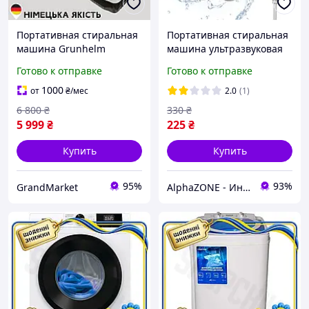
Портативная стиральная
Портативная стиральная
машина Grunhelm
машина ультразвуковая
Экономная стиральная
мини turbine wash
Готово к отправке
Готово к отправке
машина полуавтомат
устройство для стирки от
Стиральная машина с
USB
1000
от
₴
/мес
2.0
(1)
вертикальной загрузкой
6 800
₴
330
₴
5 999
₴
225
₴
Купить
Купить
95%
93%
GrandMarket
AlphaZONE - Интернет гипермаркет