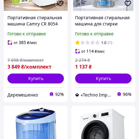
Портативная стиральная
Портативная стиральная
машина Camry CR 8054
машина для стирки
Мини стирка с отжимом
одежды детей с отжимом
Готово к отправке
Готово к отправке
580 Вт Переносная стилка
центрифугой для дачи
для вещей до 3кг
без водопровода
385
от
₴
/мес
1.0
(1)
114
от
₴
/мес
7 698
₴/комплект
2 274
₴
3 849
₴/комплект
1 137
₴
Купить
Купить
92%
96%
Деремешенко
🔱 «Techno Imperia» Компетентность! Качество товара! Быстрая отправка! ✅