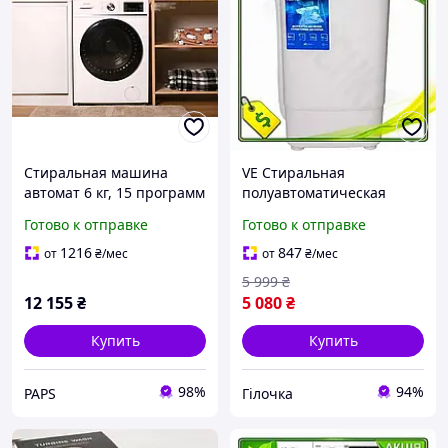
Стиральная машина
VE Стиральная
автомат 6 кг, 15 программ
полуавтоматическая
Ardesto WMW-6102WBD,
машина Liberton New
Готово к отправке
Готово к отправке
1200об, дисплей, сенсор,
Version 7кг вертикальная
стирка с паром,
белая с таймером для сти
1216
847
от
₴
/мес
от
₴
/мес
фронтальная, узкая
N6W_VER
5 999
₴
12 155
₴
5 080
₴
Купить
Купить
98%
94%
PAPS
Гілочка