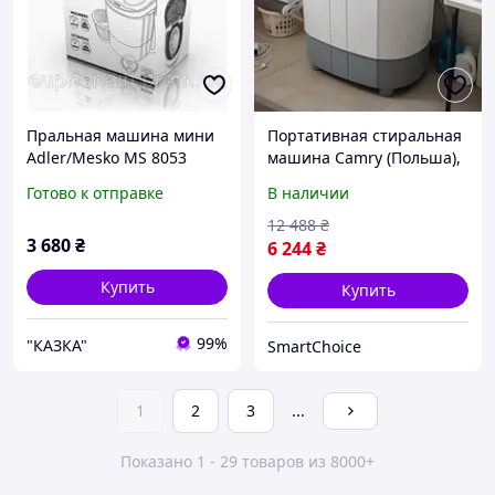
Пральная машина мини
Портативная стиральная
Adler/Mesko MS 8053
машина Camry (Польша),
портативная
Машина стиральная
Готово к отправке
В наличии
мини с отжимом,
Стиральная машинка
12 488
₴
3 680
₴
малютка с отжимом, ZLT
6 244
₴
Купить
Купить
99%
"КАЗКА"
SmartChoice
1
2
3
...
Показано 1 - 29 товаров из 8000+