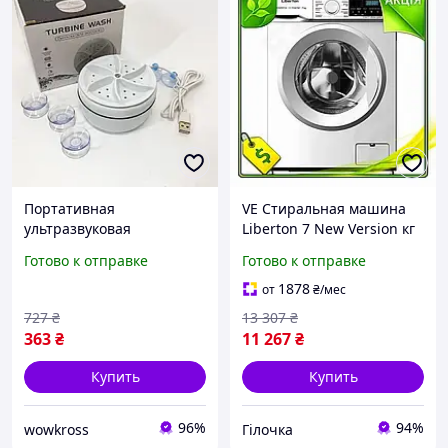
Портативная
VE Стиральная машина
ультразвуковая
Liberton 7 New Version кг
стиральная машина,
фронтальная
Готово к отправке
Готово к отправке
Стиральная машина для
инверторная 12
дачи, Портативная
программ для стирки и
1878
от
₴
/мес
стиралка ведро GT-25
отжима N6W_VER
727
₴
13 307
₴
NEW
363
₴
11 267
₴
Купить
Купить
96%
94%
wowkross
Гілочка