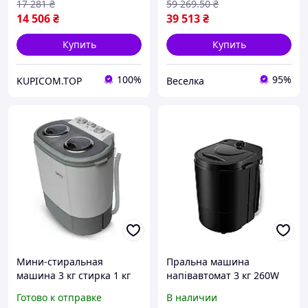
17 281
₴
59 269
.50
₴
14 506
₴
39 513
₴
Купить
Купить
100%
95%
KUPICOM.TOP
Веселка
Мини-стиральная
Пральна машина
машина 3 кг стирка 1 кг
напівавтомат 3 кг 260W
отжим для дачи кемпинга
міні портативна
Готово к отправке
В наличии
белый Camry FK-8857
туристична для дачі