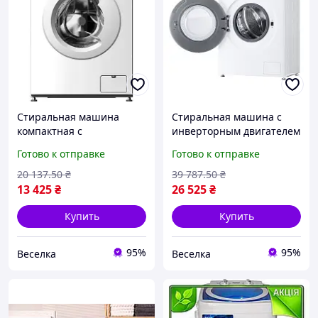
Стиральная машина
Стиральная машина с
компактная с
инверторным двигателем
фронтальной загрузкой
для стирки до 7 кг с
Готово к отправке
Готово к отправке
для стирки 6 кг белья с
функцией пара и Wi-Fi
инверторным двигателем
управления FLAME
20 137
.50
₴
39 787
.50
₴
FLAME
13 425
₴
26 525
₴
Купить
Купить
95%
95%
Веселка
Веселка