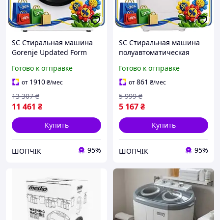
SC Стиральная машина
SC Стиральная машина
Gorenje Updated Form
полуавтоматическая
фронтальная 6кг 1200 об/
Updated Form Liberton 7кг
Готово к отправке
Готово к отправке
мин 15 программ
вертикальная 2
инверторная для стир
программы для стирки
1910
861
от
₴
/мес
от
₴
/мес
CH2_99K
CH2_99K
13 307
₴
5 999
₴
11 461
₴
5 167
₴
Купить
Купить
95%
95%
ШОПЧІК
ШОПЧІК