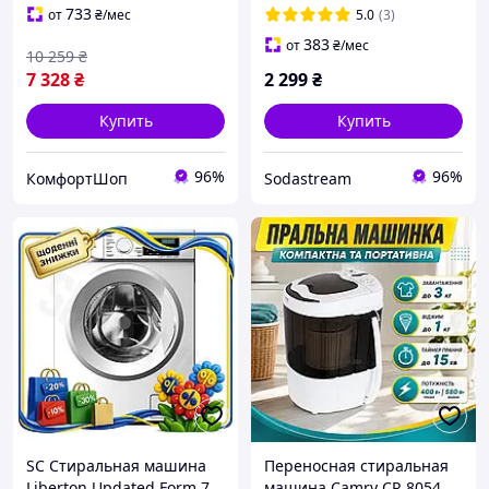
вертикальна чорна
733
от
₴
/мес
5.0
(3)
383
от
₴
/мес
10 259
₴
7 328
₴
2 299
₴
Купить
Купить
96%
96%
КомфортШоп
Sodastream
SC Стиральная машина
Переносная стиральная
Liberton Updated Form 7
машина Camry CR 8054