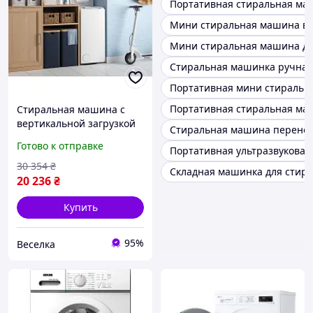
Портативная стиральная ма
Мини стиральная машина в
Мини стиральная машина дл
Стиральная машинка ручная
Портативная мини стиральн
Портативная стиральная ма
Стиральная машина с
вертикальной загрузкой
Стиральная машина перено
для компактных квартир
Готово к отправке
Портативная ультразвукова
5 кг 14 программ быстрая
стирка FLAME
30 354
₴
Складная машинка для стир
20 236
₴
Купить
95%
Веселка