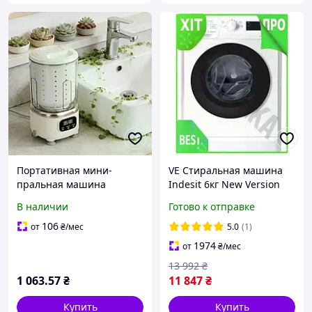
Портативная мини-
VE Стиральная машина
пральная машина
Indesit 6кг New Version
Аккумуляторная мини-
фронтальная 16
В наличии
Готово к отправке
машина для стирки и
программ A+++ 1000 об/
отжима небольших
мин для стирки белья
106
от
₴
/мес
5.0
(1)
вещей
N6W_VER
1974
от
₴
/мес
13 992
₴
1 063
.57
₴
11 847
₴
Купить
Купить