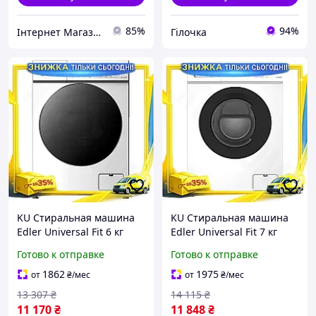
85%
94%
Інтернет Магазин Family-Shop
Гілочка
KU Стиральная машина
KU Стиральная машина
Edler Universal Fit 6 кг
Edler Universal Fit 7 кг
фронтальная с дисплеем
фронтальная 12
Готово к отправке
Готово к отправке
12 программ для стирки
программ 1200 об/мин
инверторно Uni2L_K
для стирки узкой оде
1862
1975
от
₴
/мес
от
₴
/мес
Uni2L_K
13 307
₴
14 115
₴
11 170
₴
11 848
₴