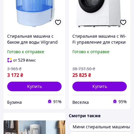
Стиральная машина с
Стиральная машина с Wi-
баком для воды Vilgrand
Fi управление для стирки
V135-2550, Стиральная
6 кг с отжимом 1200 об/
Готово к отправке
Готово к отправке
машинка автомат
мин с функцией пара
портативная PN-66
FLAME
529
от
₴
/мес
3 965
₴
38 737
.50
₴
3 172
₴
25 825
₴
Купить
Купить
91%
95%
Бузина
Веселка
Смотри также
Мини стиральные машины